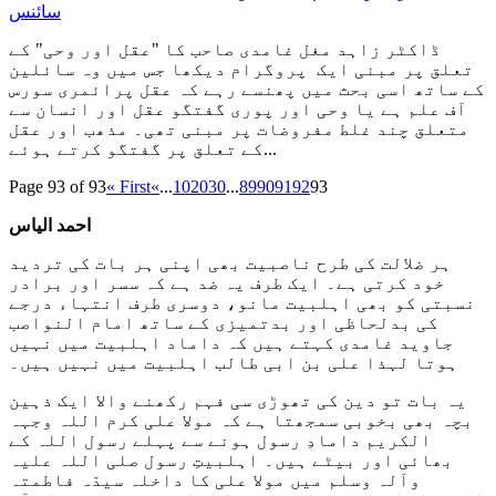
سائنس
ڈاکٹر زاہد مغل غامدی صاحب کا "عقل اور وحی" کے
تعلق پر مبنی ایک پروگرام دیکھا جس میں وہ سائلین
کے ساتھ اسی بحث میں پھنسے رہے کہ عقل پرائمری سورس
آف علم ہے یا وحی اور پوری گفتگو عقل اور انسان سے
متعلق چند غلط مفروضات پر مبنی تھی۔ مذھب اور عقل
کے تعلق پر گفتگو کرتے ہوئے...
Page 93 of 93
« First
«
...
10
20
30
...
89
90
91
92
93
احمد الیاس
ہر ضلالت کی طرح ناصبیت بھی اپنی ہر بات کی تردید
خود کرتی ہے۔ ایک طرف یہ ضد ہے کہ سسر اور برادر
نسبتی کو بھی اہلبیت مانو، دوسری طرف انتہاء درجے
کی بدلحاظی اور بدتمیزی کے ساتھ امام النواصب
جاوید غامدی کہتے ہیں کہ داماد اہلبیت میں نہیں
ہوتا لہذا علی بن ابی طالب اہلبیت میں نہیں ہیں۔
یہ بات تو دین کی تھوڑی سی فہم رکھنے والا ایک ذہین
بچہ بھی بخوبی سمجھتا ہے کہ مولا علی کرم اللہ وجہہ
الکریم دامادِ رسول ہونے سے پہلے رسول اللہ کے
بھائی اور بیٹے ہیں۔ اہلبیتِ رسول صلی اللہ علیہ
وآلہ
وسلم میں مولا علی کا داخلہ سیدّہ فاطمتہ