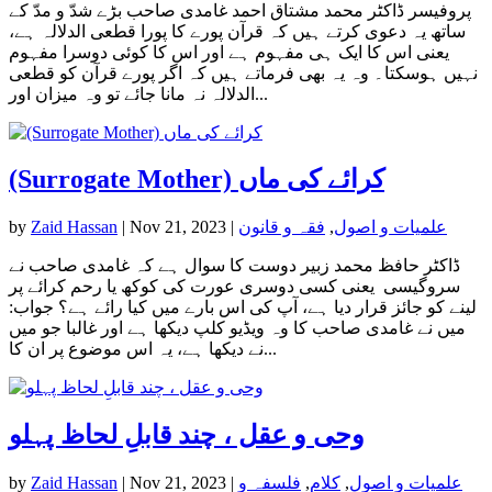
پروفیسر ڈاکٹر محمد مشتاق احمد غامدی صاحب بڑے شدّ و مدّ کے
ساتھ یہ دعوی کرتے ہیں کہ قرآن پورے کا پورا قطعی الدلالہ ہے،
یعنی اس کا ایک ہی مفہوم ہے اور اس کا کوئی دوسرا مفہوم
نہیں ہوسکتا۔ وہ یہ بھی فرماتے ہیں کہ اگر پورے قرآن کو قطعی
الدلالہ نہ مانا جائے تو وہ میزان اور...
(Surrogate Mother) کرائے کی ماں
علمیات و اصول
,
فقہ و قانون
|
Nov 21, 2023
|
Zaid Hassan
by
ڈاکٹر حافظ محمد زبیر دوست کا سوال ہے کہ غامدی صاحب نے
سروگیسی یعنی کسی دوسری عورت کی کوکھ یا رحم کرائے پر
لینے کو جائز قرار دیا ہے، آپ کی اس بارے میں کیا رائے ہے؟ جواب:
میں نے غامدی صاحب کا وہ ویڈیو کلپ دیکھا ہے اور غالبا جو میں
نے دیکھا ہے، یہ اس موضوع پر ان کا...
وحی و عقل ، چند قابلِ لحاظ پہلو
علمیات و اصول
,
کلام
,
فلسفہ و
|
Nov 21, 2023
|
Zaid Hassan
by