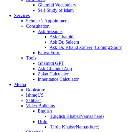
Ghamidi Vocabulary
Self-Study of Islam
Services
Scholar’s Appointment
Consultation
Ask Sessions
Ask Ghamidi
Ask Dr. Saleem
Ask Dr. Khalid Zaheer (Coming Soon)
Fatwa Form
Tools
Ghamidi GPT
Ask Ghamidi App
Zakat Calculator
Inheritance Calculator
Media
Bookstore
IshraqUS
Salihaat
Video Bulletins
English
(English KhabarNamas here)
Urdu
(Urdu KhabarNamas here)