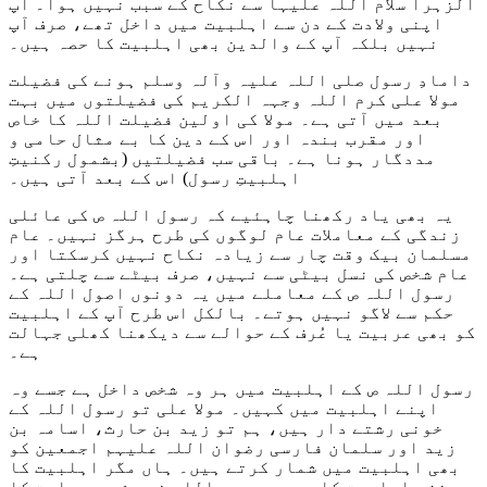
الزہرا سلام اللہ علیہا سے نکاح کے سبب نہیں ہوا۔ آپ
اپنی ولادت کے دن سے اہلبیت میں داخل تھے، صرف آپ
نہیں بلکہ آپ کے والدین بھی اہلبیت کا حصہ ہیں۔
دامادِ رسول صلی اللہ علیہ وآلہ وسلم ہونے کی فضیلت
مولا علی کرم اللہ وجہہ الکریم کی فضیلتوں میں بہت
بعد میں آتی ہے۔ مولا کی اولین فضیلت اللہ کا خاص
اور مقرب بندہ اور اس کے دین کا بے مثال حامی و
مددگار ہونا ہے۔ باقی سب فضیلتیں (بشمول رکنیتِ
اہلبیتِ رسول) اس کے بعد آتی ہیں۔
یہ بھی یاد رکھنا چاہئیے کہ رسول اللہ ص کی عائلی
زندگی کے معاملات عام لوگوں کی طرح ہرگز نہیں۔ عام
مسلمان بیک وقت چار سے زیادہ نکاح نہیں کرسکتا اور
عام شخص کی نسل بیٹی سے نہیں، صرف بیٹے سے چلتی ہے۔
رسول اللہ ص کے معاملے میں یہ دونوں اصول اللہ کے
حکم سے لاگو نہیں ہوتے۔ بالکل اس طرح آپ کے اہلبیت
کو بھی عربیت یا عُرف کے حوالے سے دیکھنا کھلی جہالت
ہے۔
رسول اللہ ص کے اہلبیت میں ہر وہ شخص داخل ہے جسے وہ
اپنے اہلبیت میں کہیں۔ مولا علی تو رسول اللہ کے
خونی رشتے دار ہیں، ہم تو زید بن حارث، اسامہ بن
زید اور سلمان فارسی رضوان اللہ علیہم اجمعین کو
بھی اہلبیت میں شمار کرتے ہیں۔ ہاں مگر اہلبیت کا
مغز، اہلبیت کا وہ حصہ جسے اللہ نے رشد و ہدایت کا