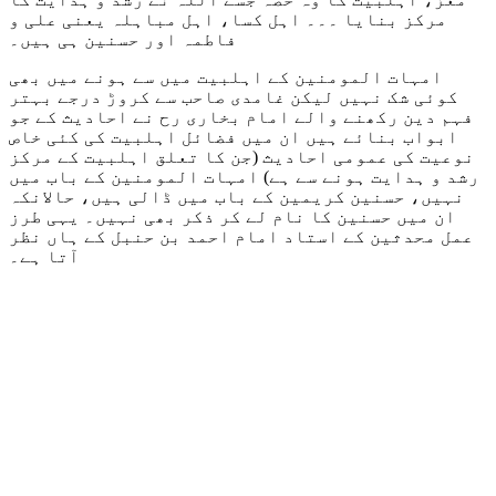
مرکز بنایا ۔۔۔ اہل کسا، اہل مباہلہ یعنی علی و
فاطمہ اور حسنین ہی ہیں۔
امہات المومنین کے اہلبیت میں سے ہونے میں بھی
کوئی شک نہیں لیکن غامدی صاحب سے کروڑ درجے بہتر
فہم دین رکھنے والے امام بخاری رح نے احادیث کے جو
ابواب بنائے ہیں ان میں فضائل اہلبیت کی کئی خاص
نوعیت کی عمومی احادیث (جن کا تعلق اہلبیت کے مرکز
رشد و ہدایت ہونے سے ہے) امہات المومنین کے باب میں
نہیں، حسنین کریمین کے باب میں ڈالی ہیں، حالانکہ
ان میں حسنین کا نام لے کر ذکر بھی نہیں۔ یہی طرز
عمل محدثین کے استاد امام احمد بن حنبل کے ہاں نظر
آتا ہے۔