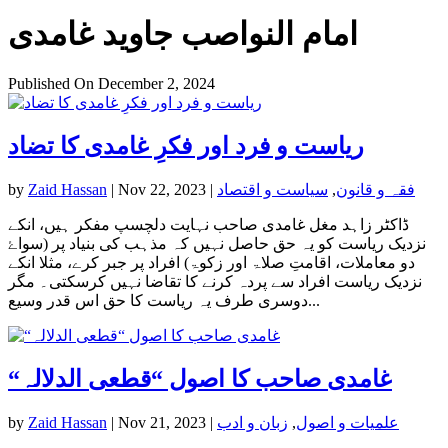
امام النواصب جاوید غامدی
Published On December 2, 2024
ریاست و فرد اور فکرِ غامدی کا تضاد
فقہ و قانون
,
سیاست و اقتصاد
|
Nov 22, 2023
|
Zaid Hassan
by
ڈاکٹر زاہد مغل غامدی صاحب نہایت دلچسپ مفکر ہیں، انکے
نزدیک ریاست کو یہ حق حاصل نہیں کہ مذہب کی بنیاد پر (سواۓ
دو معاملات، اقامتِ صلاۃ اور زکوۃ) افراد پر جبر کرے، مثلا انکے
نزدیک ریاست افراد سے پردہ کرنے کا تقاضا نہیں کرسکتی۔ مگر
دوسری طرف یہ ریاست کا حق اس قدر وسیع...
“غامدی صاحب کا اصول “قطعی الدلالہ
علمیات و اصول
,
زبان و ادب
|
Nov 21, 2023
|
Zaid Hassan
by