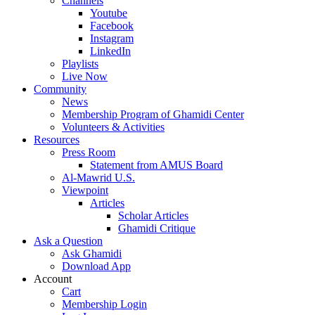
Channels
Youtube
Facebook
Instagram
LinkedIn
Playlists
Live Now
Community
News
Membership Program of Ghamidi Center
Volunteers & Activities
Resources
Press Room
Statement from AMUS Board
Al-Mawrid U.S.
Viewpoint
Articles
Scholar Articles
Ghamidi Critique
Ask a Question
Ask Ghamidi
Download App
Account
Cart
Membership Login