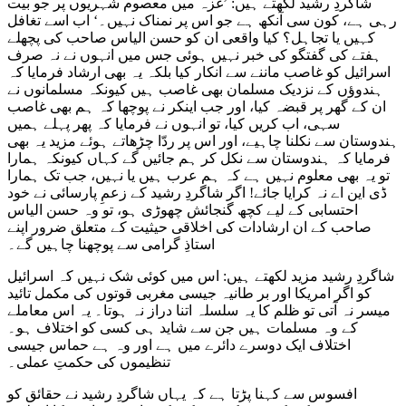
شاگردِ رشید لکھتے ہیں: ’غزہ میں معصوم شہریوں پر جو بیت
رہی ہے، کون سی آنکھ ہے جو اس پر نمناک نہیں۔‘ اب اسے تغافل
کہیں یا تجاہل؟ کیا واقعی ان کو حسن الیاس صاحب کی پچھلے
ہفتے کی گفتگو کی خبر نہیں ہوئی جس میں انہوں نے نہ صرف
اسرائیل کو غاصب ماننے سے انکار کیا بلکہ یہ بھی ارشاد فرمایا کہ
ہندوؤں کے نزدیک مسلمان بھی غاصب ہیں کیونکہ مسلمانوں نے
ان کے گھر پر قبضہ کیا، اور جب اینکر نے پوچھا کہ ہم بھی غاصب
سہی، اب کریں کیا، تو انہوں نے فرمایا کہ پھر پہلے ہمیں
ہندوستان سے نکلنا چاہیے، اور اس پر ردّا چڑھاتے ہوئے مزید یہ بھی
فرمایا کہ ہندوستان سے نکل کر ہم جائیں گے کہاں کیونکہ ہمارا
تو یہ بھی معلوم نہیں ہے کہ ہم عرب ہیں یا نہیں، جب تک ہمارا
ڈی این اے نہ کرایا جائے! اگر شاگردِ رشید کے زعمِ پارسائی نے خود
احتسابی کے لیے کچھ گنجائش چھوڑی ہو، تو وہ حسن الیاس
صاحب کے ان ارشادات کی اخلاقی حیثیت کے متعلق ضرور اپنے
استاذِ گرامی سے پوچھنا چاہیں گے۔
شاگردِ رشید مزید لکھتے ہیں: اس میں کوئی شک نہیں کہ اسرائیل
کو اگر امریکا اور بر طانیہ جیسی مغربی قوتوں کی مکمل تائید
میسر نہ آتی تو ظلم کا یہ سلسلہ اتنا دراز نہ ہوتا۔ یہ اس معاملے
کے وہ مسلمات ہیں جن سے شاید ہی کسی کو اختلاف ہو۔
اختلاف ایک دوسرے دائرے میں ہے اور وہ ہے حماس جیسی
تنظیموں کی حکمتِ عملی۔
افسوس سے کہنا پڑتا ہے کہ یہاں شاگردِ رشید نے حقائق کو