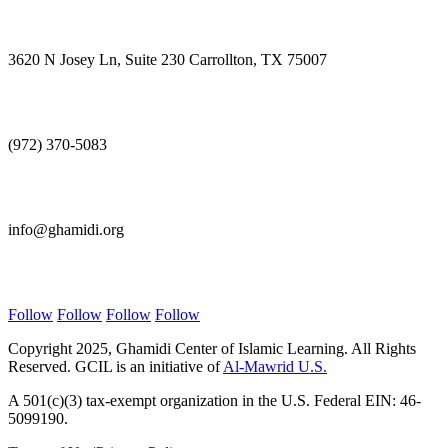
Visit Us
3620 N Josey Ln, Suite 230 Carrollton, TX 75007
Call Us
(972) 370-5083
E-mail Us
info@ghamidi.org
Follow Us
Follow
Follow
Follow
Follow
Copyright 2025, Ghamidi Center of Islamic Learning. All Rights
Reserved. GCIL is an initiative of
Al-Mawrid U.S.
A 501(c)(3) tax-exempt organization in the U.S. Federal EIN: 46-
5099190.