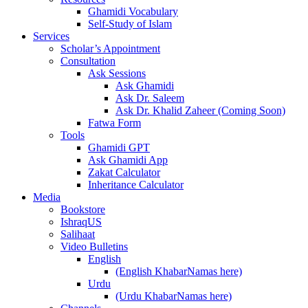
Ghamidi Vocabulary
Self-Study of Islam
Services
Scholar’s Appointment
Consultation
Ask Sessions
Ask Ghamidi
Ask Dr. Saleem
Ask Dr. Khalid Zaheer (Coming Soon)
Fatwa Form
Tools
Ghamidi GPT
Ask Ghamidi App
Zakat Calculator
Inheritance Calculator
Media
Bookstore
IshraqUS
Salihaat
Video Bulletins
English
(English KhabarNamas here)
Urdu
(Urdu KhabarNamas here)