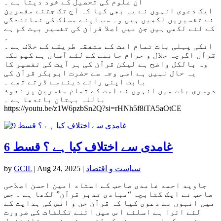
ان علوم کی تحصیل کے خود دیتا ہے ۔
ایک دعوی انہوں نے یہ بھی کیا کہ آج تک جتنے مفسرین
نے تفسیریں لکھیں ہیں وہ سب اپنے مسلک کی نمائندگی
کے لئے لکھی ہیں جن میں اصلا قرآن کی تفسیر بہت کم ہے
۔
انکی پہلی بات تمام امت کے متفقہ طریقے کے خلاف ہے ۔
قرآن اگرچہ حلال و حرام جاننے کے لئے آسان ہے کیونکہ
وہ بالکل واضح ہے لیکن قرآن کی ہر آیت کی تفسیر کا
یہ حال نہیں ہے اسی وجہ سے حضرت ابوبکر قرآن کی
بابت اپنی رائے دینے سے ڈرتے تھے ۔
دوسری بات میں انہوں نے امت کے تمام مفسرین پر نعوذ
باللہ بہتان باندھا ہے ۔
https://youtu.be/z1W6pzbSn2Q?si=rHNh5f8iTA5aOtCE
غامدی سے اختلاف کیا ہے ؟ قسط 6
سیاست و اقتصاد
|
Aug 24, 2025
|
GCIL
by
جاوید احمد غامدی صاحب کے استاد امین احسن اصلاحی
صاحب نے ایک کتابچہ “مبادی تدبر قرآن” لکھا ہے ۔ جس
میں انہوں نے دعوی کیا کہ قرآن جن و انس کی ہدایت کے
لئے اترا ہے اسلئے ا س میں اتنے تکلفات کی ضرورت
نہیں کہ اسے سمجھنے کے لئے صرف ، نحو ، شانِ نزول