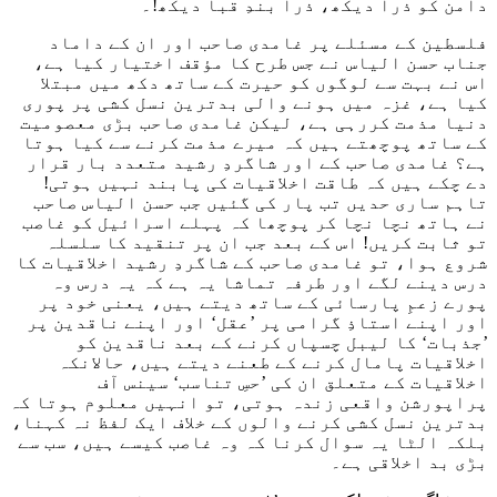
دامن کو ذرا دیکھ، ذرا بندِ قبا دیکھ!۔
فلسطین کے مسئلے پر غامدی صاحب اور ان کے داماد
جناب حسن الیاس نے جس طرح کا مؤقف اختیار کیا ہے،
اس نے بہت سے لوگوں کو حیرت کے ساتھ دکھ میں مبتلا
کیا ہے، غزہ میں ہونے والی بدترین نسل کشی پر پوری
دنیا مذمت کررہی ہے، لیکن غامدی صاحب بڑی معصومیت
کے ساتھ پوچھتے ہیں کہ میرے مذمت کرنے سے کیا ہوتا
ہے؟ غامدی صاحب کے اور شاگردِ رشید متعدد بار قرار
دے چکے ہیں کہ طاقت اخلاقیات کی پابند نہیں ہوتی!
تاہم ساری حدیں تب پار کی گئیں جب حسن الیاس صاحب
نے ہاتھ نچا نچا کر پوچھا کہ پہلے اسرائیل کو غاصب
تو ثابت کریں! اس کے بعد جب ان پر تنقید کا سلسلہ
شروع ہوا، تو غامدی صاحب کے شاگردِ رشید اخلاقیات کا
درس دینے لگے اور طرفہ تماشا یہ ہے کہ یہ درس وہ
پورے زعمِ پارسائی کے ساتھ دیتے ہیں، یعنی خود پر
اور اپنے استاذِ گرامی پر ’عقل‘ اور اپنے ناقدین پر
’جذبات‘ کا لیبل چسپاں کرنے کے بعد ناقدین کو
اخلاقیات پامال کرنے کے طعنے دیتے ہیں، حالانکہ
اخلاقیات کے متعلق ان کی ’حسِ تناسب‘ سینس آف
پراپورشن واقعی زندہ ہوتی، تو انہیں معلوم ہوتا کہ
بدترین نسل کشی کرنے والوں کے خلاف ایک لفظ نہ کہنا،
بلکہ الٹا یہ سوال کرنا کہ وہ غاصب کیسے ہیں، سب سے
بڑی بد اخلاقی ہے۔