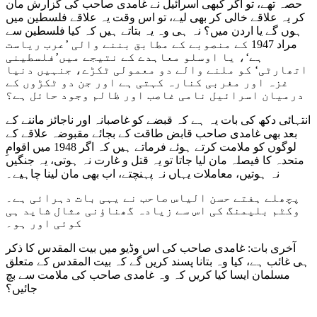
حصہ تھے، تو اگر کبھی اسرائیل نے غامدی صاحب کی گزارش مان
کر یہ علاقے خالی کر بھی لیے، تو اس وقت یہ علاقے فلسطین میں
ہوں گے یا اردن میں؟ نہ ہی وہ یہ بتاتے ہیں کہ کیا فلسطین سے
مراد 1947 کے منصوبے کے مطابق بننے والی ’عرب ریاست
ہے‘، یا اوسلو معاہدے کے نتیجے میں’فلسطینی
اتھارٹی‘ کو ملنے والے دو معمولی ٹکڑے، جنہیں دنیا
غزہ اور مغربی کنارہ کہتی ہے اور جن دو ٹکڑوں کے
درمیان اسرائیل نامی غاصب اور ظالم وجود حائل ہے؟
انتہائی دکھ کی بات یہ ہے کہ قبضے کو غاصبانہ اور ناجائز ماننے کے
بعد بھی غامدی صاحب قابض طاقت کے بجائے مقبوضہ علاقے کے
لوگوں کو ملامت کرتے ہوئے فرماتے ہیں کہ اگر 1948 میں اقوامِ
متحدہ کا فیصلہ مان لیا جاتا تو یہ قتل و غارت نہ ہوتی، یہ جنگیں
نہ ہوتیں، معاملات یہاں نہ پہنچتے، اب بھی مان لینا چاہیے۔
پچھلے ہفتے حسن الیاس صاحب نے یہی بات دہرائی ہے۔
وکٹم بلیمنگ کی اس سے زیادہ گھناؤنی مثال شاید ہی
کوئی اور ہو۔
آخری بات: غامدی صاحب کی اس وڈیو میں بیت المقدس کا ذکر
ہی غائب ہے، کیا وہ بتانا پسند کریں گے کہ بیت المقدس کے متعلق
مسلمان ایسا کیا کریں کہ وہ غامدی صاحب کی ملامت سے بچ
جائیں؟