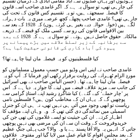
یہودیوں اور یہاں صدیوں سے آباد مقامی آبادی کے درمیان تقسیم
کی جارہی تھی، تو سوال یہ ہے کہ اگر غامدی صاحب اسے قانون
کا فیصلہ سمجھتے ہیں، تو یہ تقسیم کس قانون کے تحت کی
جارہی تھی؟ غامدی صاحب پچھلے کچھ عرصے میری یہ بات دہرانے
لگے ہیں (خواہ حوالہ دیے بغیر ہی کرتے ہوں) کہ 1928 کے بعد سے
بین الاقوامی قانون کی رو سے کسی ملک کو قبضے کے ذریعے
مالکانہ حقوق حاصل نہیں ہوتے۔ تو سوال یہ ہے کہ 1928 کے بعد
سے برطانیہ کے زیر تسلط علاقے میں بڑے پیمانے پر
یہود کی آباد کاری کی قانونی حیثیت کیا ہے؟
کیا فلسطینیوں کو یہ فیصلہ مان لینا چاہیے تھا؟
غامدی صاحب نے اپنی اس وڈیو میں حسبِ معمول مسلمانوں کو
موردِ الزام ٹھہرانے کی روایت برقرار رکھی اور فرمایا کہ آپ کو یہ
فیصلہ مان لینا چاہیے تھا۔ (حسن الیاس صاحب نے بھی اسرائیل
کی جانب سے مزید علاقے قبضے میں لینے کا جواز یہ دیا ہے کہ اس
پر ’چار حملے‘ کیے گئے۔) کیا شاگردِ رشید اپنے استاذِ گرامی سے
پوچھیں گے کہ یہاں ان کے مخاطب کون ہیں؟ فلسطین نامی
ریاست تو ابھی وجود میں آئی ہی نہیں تھی، نہ ہی ان کو جنرل
اسمبلی میں نمائندگی دی گئی تھی کہ وہ وہاں اپنے مؤقف کا
اظہار کرتے۔ ان کی حیثیت تو ایسے غلاموں کی تھی جن کی
خریدوفروخت کے وقت ان سے ان کی مرضی بھی نہیں پوچھی
جاتی کہ انہیں یہ والا آقا پسند ہے یا وہ والا؟ جب پہلی جنگِ عظیم
کے بعد مجلسِ اقوام کا قیام عمل میں لایا گیا اور مفتوحہ علاقوں