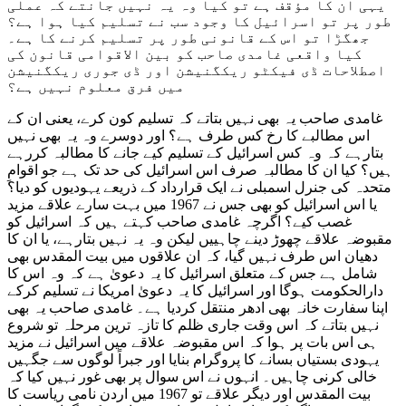
یہی ان کا مؤقف ہے تو کیا وہ یہ نہیں جانتے کہ عملی
طور پر تو اسرائیل کا وجود سب نے تسلیم کیا ہوا ہے؟
جھگڑا تو اس کے قانونی طور پر تسلیم کرنے کا ہے۔
کیا واقعی غامدی صاحب کو بین الاقوامی قانون کی
اصطلاحات ڈی فیکٹو ریکگنیشن اور ڈی جوری ریکگنیشن
میں فرق معلوم نہیں ہے؟
غامدی صاحب یہ بھی نہیں بتاتے کہ تسلیم کون کرے، یعنی ان کے
اس مطالبے کا رخ کس طرف ہے؟ اور دوسرے وہ یہ بھی نہیں
بتارہے کہ وہ کس اسرائیل کے تسلیم کیے جانے کا مطالبہ کررہے
ہیں؟ کیا ان کا مطالبہ صرف اس اسرائیل کی حد تک ہے جو اقوامِ
متحدہ کی جنرل اسمبلی نے ایک قرارداد کے ذریعے یہودیوں کو دیا؟
یا اس اسرائیل کو بھی جس نے 1967 میں بہت سارے علاقے مزید
غصب کیے؟ اگرچہ غامدی صاحب کہتے ہیں کہ اسرائیل کو
مقبوضہ علاقے چھوڑ دینے چاہییں لیکن وہ یہ نہیں بتارہے، یا ان کا
دھیان اس طرف نہیں گیا، کہ ان علاقوں میں بیت المقدس بھی
شامل ہے جس کے متعلق اسرائیل کا یہ دعویٰ ہے کہ وہ اس کا
دارالحکومت ہوگا اور اسرائیل کا یہ دعویٰ امریکا نے تسلیم کرکے
اپنا سفارت خانہ بھی ادھر منتقل کردیا ہے۔ غامدی صاحب یہ بھی
نہیں بتاتے کہ اس وقت جاری ظلم کا تازہ ترین مرحلہ تو شروع
ہی اس بات پر ہوا کہ اس مقبوضہ علاقے میں اسرائیل نے مزید
یہودی بستیاں بسانے کا پروگرام بنایا اور جبراً لوگوں سے جگہیں
خالی کرنی چاہیں۔ انہوں نے اس سوال پر بھی غور نہیں کیا کہ
بیت المقدس اور دیگر علاقے تو 1967 میں اردن نامی ریاست کا