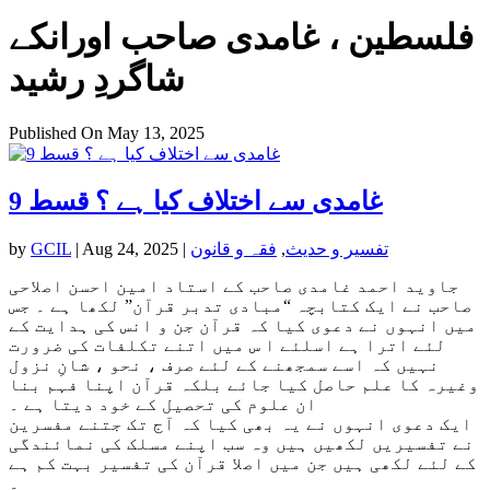
فلسطین ، غامدی صاحب اورانکے
شاگردِ رشید
Published On May 13, 2025
غامدی سے اختلاف کیا ہے ؟ قسط 9
تفسیر و حدیث
,
فقہ و قانون
|
Aug 24, 2025
|
GCIL
by
جاوید احمد غامدی صاحب کے استاد امین احسن اصلاحی
صاحب نے ایک کتابچہ “مبادی تدبر قرآن” لکھا ہے ۔ جس
میں انہوں نے دعوی کیا کہ قرآن جن و انس کی ہدایت کے
لئے اترا ہے اسلئے ا س میں اتنے تکلفات کی ضرورت
نہیں کہ اسے سمجھنے کے لئے صرف ، نحو ، شانِ نزول
وغیرہ کا علم حاصل کیا جائے بلکہ قرآن اپنا فہم بنا
ان علوم کی تحصیل کے خود دیتا ہے ۔
ایک دعوی انہوں نے یہ بھی کیا کہ آج تک جتنے مفسرین
نے تفسیریں لکھیں ہیں وہ سب اپنے مسلک کی نمائندگی
کے لئے لکھی ہیں جن میں اصلا قرآن کی تفسیر بہت کم ہے
۔