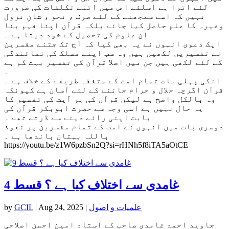
لئے اترا ہے اسلئے ا س میں اتنے تکلفات کی ضرورت
نہیں کہ اسے سمجھنے کے لئے صرف ، نحو ، شانِ نزول
وغیرہ کا علم حاصل کیا جائے بلکہ قرآن اپنا فہم بنا
ان علوم کی تحصیل کے خود دیتا ہے ۔
ایک دعوی انہوں نے یہ بھی کیا کہ آج تک جتنے مفسرین
نے تفسیریں لکھیں ہیں وہ سب اپنے مسلک کی نمائندگی
کے لئے لکھی ہیں جن میں اصلا قرآن کی تفسیر بہت کم ہے
۔
انکی پہلی بات تمام امت کے متفقہ طریقے کے خلاف ہے ۔
قرآن اگرچہ حلال و حرام جاننے کے لئے آسان ہے کیونکہ
وہ بالکل واضح ہے لیکن قرآن کی ہر آیت کی تفسیر کا
یہ حال نہیں ہے اسی وجہ سے حضرت ابوبکر قرآن کی
بابت اپنی رائے دینے سے ڈرتے تھے ۔
دوسری بات میں انہوں نے امت کے تمام مفسرین پر نعوذ
باللہ بہتان باندھا ہے ۔
https://youtu.be/z1W6pzbSn2Q?si=rHNh5f8iTA5aOtCE
غامدی سے اختلاف کیا ہے ؟ قسط 4
علمیات و اصول
|
Aug 24, 2025
|
GCIL
by
جاوید احمد غامدی صاحب کے استاد امین احسن اصلاحی