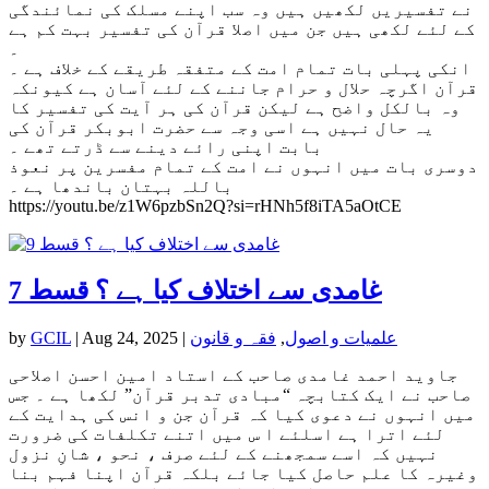
نے تفسیریں لکھیں ہیں وہ سب اپنے مسلک کی نمائندگی
کے لئے لکھی ہیں جن میں اصلا قرآن کی تفسیر بہت کم ہے
۔
انکی پہلی بات تمام امت کے متفقہ طریقے کے خلاف ہے ۔
قرآن اگرچہ حلال و حرام جاننے کے لئے آسان ہے کیونکہ
وہ بالکل واضح ہے لیکن قرآن کی ہر آیت کی تفسیر کا
یہ حال نہیں ہے اسی وجہ سے حضرت ابوبکر قرآن کی
بابت اپنی رائے دینے سے ڈرتے تھے ۔
دوسری بات میں انہوں نے امت کے تمام مفسرین پر نعوذ
باللہ بہتان باندھا ہے ۔
https://youtu.be/z1W6pzbSn2Q?si=rHNh5f8iTA5aOtCE
غامدی سے اختلاف کیا ہے ؟ قسط 7
علمیات و اصول
,
فقہ و قانون
|
Aug 24, 2025
|
GCIL
by
جاوید احمد غامدی صاحب کے استاد امین احسن اصلاحی
صاحب نے ایک کتابچہ “مبادی تدبر قرآن” لکھا ہے ۔ جس
میں انہوں نے دعوی کیا کہ قرآن جن و انس کی ہدایت کے
لئے اترا ہے اسلئے ا س میں اتنے تکلفات کی ضرورت
نہیں کہ اسے سمجھنے کے لئے صرف ، نحو ، شانِ نزول
وغیرہ کا علم حاصل کیا جائے بلکہ قرآن اپنا فہم بنا