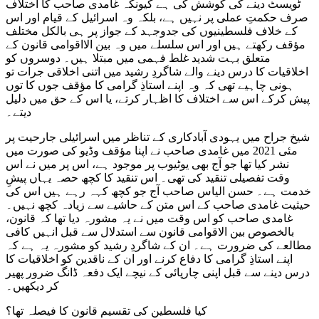
ٹویسٹ دینے کی کوشش کی ہے کیونکہ غامدی صاحب کا اختلاف
صرف حکمتِ عملی پر نہیں ہے، بلکہ وہ اسرائیل کے قیام اور اس
کے خلاف فلسطینیوں کی جدوجہد کے جواز پر ہی بالکل مختلف
مؤقف رکھتے ہیں اور اس سلسلے میں وہ بین الااقوامی قانون کے
متعلق بہت شدید غلط فہمی میں مبتلا ہیں۔ دوسروں کو
اخلاقیات کا درس دینے والے شاگردِ رشید میں اتنی اخلاقی جرات تو
ہونی چاہیے تھی کہ وہ اپنے استاذِ گرامی کا مؤقف جوں کا توں
پیش کرکے اس سے اختلاف کا اظہار کرتے، یا اس کے حق میں دلیل
دیتے۔
شیخ جراح میں یہودی آبادکاری کے تناظر میں اسرائیلی جارحیت پر
مئی 2021 میں غامدی صاحب نے اپنا مؤقف وڈیو کی صورت میں
نشر کیا تھا جو آج بھی یوٹیوب پر موجود ہے، اس پر میں نے اس
وقت تفصیلی تنقید کی تھی۔ اس تنقید کا کچھ حصہ یہاں پیشِ
خدمت ہے۔ حسن الیاس صاحب آج جو کچھ کہہ رہے ہیں اس کی
حیثیت غامدی صاحب کے اس متن کے حاشیے سے زیادہ کچھ نہیں۔
غامدی صاحب کو اس وقت میں نے یہ مشورہ دیا تھا کہ قانون،
بالخصوص بین الاقوامی قانون سے استدلال سے قبل انہیں کافی
مطالعے کی ضرورت ہے۔ ان کے شاگردِ رشید کو مشورہ یہ ہے کہ
اپنے استاذِ گرامی کا دفاع کرنے اور ان کے ناقدین کو اخلاقیات کا
درس دینے سے قبل اپنی چارپائی کے نیچے ایک دفعہ ڈانگ ضرور پھیر
کر دیکھیں۔
کیا فلسطین کی تقسیم قانون کا فیصلہ تھا؟