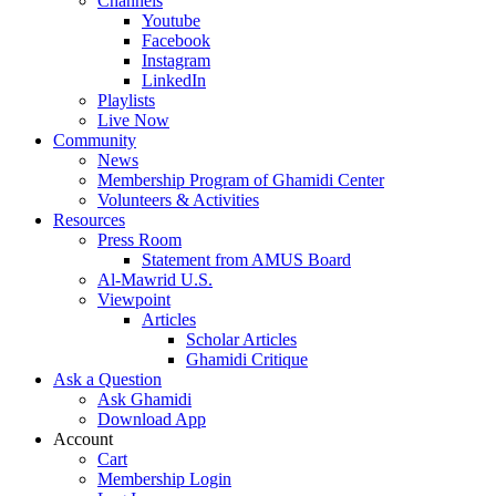
Channels
Youtube
Facebook
Instagram
LinkedIn
Playlists
Live Now
Community
News
Membership Program of Ghamidi Center
Volunteers & Activities
Resources
Press Room
Statement from AMUS Board
Al-Mawrid U.S.
Viewpoint
Articles
Scholar Articles
Ghamidi Critique
Ask a Question
Ask Ghamidi
Download App
Account
Cart
Membership Login