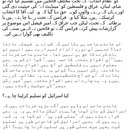
کو ’نظامِ انتداب‘ کے تحت مختلف فاتحین میں تقسیم کیا گیا، تو
شام، لبنان، عراق و فلسطین کو ’مینڈیٹ اے‘ کی حیثیت دی گئی
اور یہاں کے رہنے والوں کو یہ حق دیا گیا کہ وہ اپنے آقا کا انتخاب
کرسکتے ہیں، مثلاً کیا وہ فرانس کے تحت رہنا چاہتے ہیں یا
برطانیہ کے تحت، لیکن جب عراق کے امیرِ فیصل اس موضوع پر
گزارشات پیش کرنے فرانس گئے، تو فاتحین نے انہیں سننے کی
تکلیف بھی گوارا نہیں کی۔
تو غامدی صاحب ہی بتائیں کہ کس نے یہ فیصلہ ماننا
تھا؟ جنہیں آپ موردِ الزام ٹھہرارہے ہیں انہیں تو
بات کرنے کا حق ہی نہیں تھا۔ غامدی صاحب فرماتے
ہیں: ’آپ اقوامِ متحدہ کا حصہ ہیں۔‘ کیا ان کو یہ بھی
معلوم نہیں ہے فلسطین تو آج بھی اقوامِ متحدہ کا
باقاعدہ رکن نہیں ہے؟ کوئی یہ بات غامدی صاحب کو
بتائے کہ آپ جب آج فلسطینیوں سے یہ مطالبہ کررہے
ہیں، وہ بے چارے اب بھی اقوامِ متحدہ میں ’غیر رکن
مبصر‘ کی حیثیت رکھتے ہیں۔
کیا اسرائیل کو تسلیم کرلینا چاہیے؟
غامدی صاحب اس وڈیو میں آگے مزید فرماتے ہیں کہ
اسرائیل کو مان لینا چاہیے، لیکن ساتھ ہی وہ یہ بھی
قرار دیتے ہیں کہ ’عملی طور پر‘۔ تو کیا وہ یہ کہہ
رہے ہیں کہ ہمیں اسرائیل کو قانونی طور پر تسلیم
کیے بغیر صرف عملی طور پر تسلیم کرنا چاہیے؟ اگر