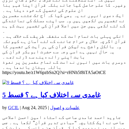
وغیرہ کا علم حاصل کیا جائے بلکہ قرآن اپنا فہم بنا
ان علوم کی تحصیل کے خود دیتا ہے ۔
ایک دعوی انہوں نے یہ بھی کیا کہ آج تک جتنے مفسرین
نے تفسیریں لکھیں ہیں وہ سب اپنے مسلک کی نمائندگی
کے لئے لکھی ہیں جن میں اصلا قرآن کی تفسیر بہت کم ہے
۔
انکی پہلی بات تمام امت کے متفقہ طریقے کے خلاف ہے ۔
قرآن اگرچہ حلال و حرام جاننے کے لئے آسان ہے کیونکہ
وہ بالکل واضح ہے لیکن قرآن کی ہر آیت کی تفسیر کا
یہ حال نہیں ہے اسی وجہ سے حضرت ابوبکر قرآن کی
بابت اپنی رائے دینے سے ڈرتے تھے ۔
دوسری بات میں انہوں نے امت کے تمام مفسرین پر نعوذ
باللہ بہتان باندھا ہے ۔
https://youtu.be/z1W6pzbSn2Q?si=rHNh5f8iTA5aOtCE
غامدی سے اختلاف کیا ہے ؟ قسط 5
علمیات و اصول
|
Aug 24, 2025
|
GCIL
by
جاوید احمد غامدی صاحب کے استاد امین احسن اصلاحی
صاحب نے ایک کتابچہ “مبادی تدبر قرآن” لکھا ہے ۔ جس
میں انہوں نے دعوی کیا کہ قرآن جن و انس کی ہدایت کے