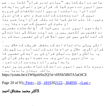
صاحب نے ایک کتابچہ “مبادی تدبر قرآن” لکھا ہے ۔ جس
میں انہوں نے دعوی کیا کہ قرآن جن و انس کی ہدایت کے
لئے اترا ہے اسلئے ا س میں اتنے تکلفات کی ضرورت
نہیں کہ اسے سمجھنے کے لئے صرف ، نحو ، شانِ نزول
وغیرہ کا علم حاصل کیا جائے بلکہ قرآن اپنا فہم بنا
ان علوم کی تحصیل کے خود دیتا ہے ۔
ایک دعوی انہوں نے یہ بھی کیا کہ آج تک جتنے مفسرین
نے تفسیریں لکھیں ہیں وہ سب اپنے مسلک کی نمائندگی
کے لئے لکھی ہیں جن میں اصلا قرآن کی تفسیر بہت کم ہے
۔
انکی پہلی بات تمام امت کے متفقہ طریقے کے خلاف ہے ۔
قرآن اگرچہ حلال و حرام جاننے کے لئے آسان ہے کیونکہ
وہ بالکل واضح ہے لیکن قرآن کی ہر آیت کی تفسیر کا
یہ حال نہیں ہے اسی وجہ سے حضرت ابوبکر قرآن کی
بابت اپنی رائے دینے سے ڈرتے تھے ۔
دوسری بات میں انہوں نے امت کے تمام مفسرین پر نعوذ
باللہ بہتان باندھا ہے ۔
https://youtu.be/z1W6pzbSn2Q?si=rHNh5f8iTA5aOtCE
Page 20 of 93
« First
«
...
10
...
18
19
20
21
22
...
30
40
50
...
»
Last »
ڈاکٹر محمد مشتاق احمد