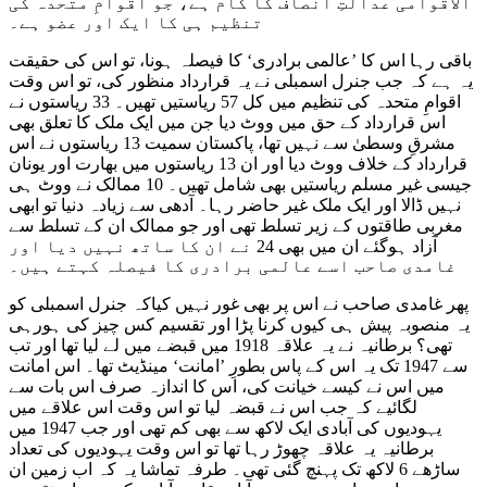
الاقوامی عدالتِ انصاف کا کام ہے، جو اقوامِ متحدہ کی
تنظیم ہی کا ایک اور عضو ہے۔
باقی رہا اس کا ’عالمی برادری‘ کا فیصلہ ہونا، تو اس کی حقیقت
یہ ہے کہ جب جنرل اسمبلی نے یہ قرارداد منظور کی، تو اس وقت
اقوامِ متحدہ کی تنظیم میں کل 57 ریاستیں تھیں۔ 33 ریاستوں نے
اس قرارداد کے حق میں ووٹ دیا جن میں ایک ملک کا تعلق بھی
مشرقِ وسطیٰ سے نہیں تھا، پاکستان سمیت 13 ریاستوں نے اس
قرارداد کے خلاف ووٹ دیا اور ان 13 ریاستوں میں بھارت اور یونان
جیسی غیر مسلم ریاستیں بھی شامل تھیں۔ 10 ممالک نے ووٹ ہی
نہیں ڈالا اور ایک ملک غیر حاضر رہا۔ آدھی سے زیادہ دنیا تو ابھی
مغربی طاقتوں کے زیر تسلط تھی اور جو ممالک ان کے تسلط سے
آزاد ہوگئے ان میں بھی 24 نے ان کا ساتھ نہیں دیا اور
غامدی صاحب اسے عالمی برادری کا فیصلہ کہتے ہیں۔
پھر غامدی صاحب نے اس پر بھی غور نہیں کیاکہ جنرل اسمبلی کو
یہ منصوبہ پیش ہی کیوں کرنا پڑا اور تقسیم کس چیز کی ہورہی
تھی؟ برطانیہ نے یہ علاقہ 1918 میں قبضے میں لے لیا تھا اور تب
سے 1947 تک یہ اس کے پاس بطورِ ’امانت‘ مینڈیٹ تھا۔ اس امانت
میں اس نے کیسے خیانت کی، اس کا اندازہ صرف اس بات سے
لگائیے کہ جب اس نے قبضہ لیا تو اس وقت اس علاقے میں
یہودیوں کی آبادی ایک لاکھ سے بھی کم تھی اور جب 1947 میں
برطانیہ یہ علاقہ چھوڑ رہا تھا تو اس وقت یہودیوں کی تعداد
ساڑھے 6 لاکھ تک پہنچ گئی تھی۔ طرفہ تماشا یہ کہ اب زمین ان