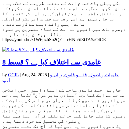
انکی پہلی بات تمام امت کے متفقہ طریقے کے خلاف ہے ۔
قرآن اگرچہ حلال و حرام جاننے کے لئے آسان ہے کیونکہ
وہ بالکل واضح ہے لیکن قرآن کی ہر آیت کی تفسیر کا
یہ حال نہیں ہے اسی وجہ سے حضرت ابوبکر قرآن کی
بابت اپنی رائے دینے سے ڈرتے تھے ۔
دوسری بات میں انہوں نے امت کے تمام مفسرین پر نعوذ
باللہ بہتان باندھا ہے ۔
https://youtu.be/z1W6pzbSn2Q?si=rHNh5f8iTA5aOtCE
غامدی سے اختلاف کیا ہے ؟ قسط 8
علمیات و اصول
,
فقہ و قانون
,
زبان و
|
Aug 24, 2025
|
GCIL
by
ادب
جاوید احمد غامدی صاحب کے استاد امین احسن اصلاحی
صاحب نے ایک کتابچہ “مبادی تدبر قرآن” لکھا ہے ۔ جس
میں انہوں نے دعوی کیا کہ قرآن جن و انس کی ہدایت کے
لئے اترا ہے اسلئے ا س میں اتنے تکلفات کی ضرورت
نہیں کہ اسے سمجھنے کے لئے صرف ، نحو ، شانِ نزول
وغیرہ کا علم حاصل کیا جائے بلکہ قرآن اپنا فہم بنا
ان علوم کی تحصیل کے خود دیتا ہے ۔
ایک دعوی انہوں نے یہ بھی کیا کہ آج تک جتنے مفسرین