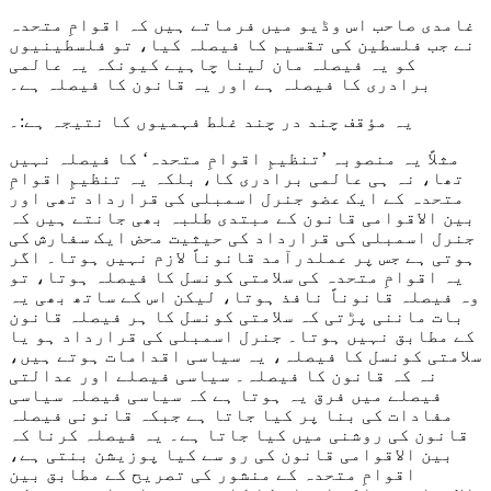
غامدی صاحب اس وڈیو میں فرماتے ہیں کہ اقوامِ متحدہ
نے جب فلسطین کی تقسیم کا فیصلہ کیا، تو فلسطینیوں
کو یہ فیصلہ مان لینا چاہیے کیونکہ یہ عالمی
برادری کا فیصلہ ہے اور یہ قانون کا فیصلہ ہے۔
یہ مؤقف چند در چند غلط فہمیوں کا نتیجہ ہے:۔
مثلاً یہ منصوبہ ’تنظیمِ اقوامِ متحدہ‘ کا فیصلہ نہیں
تھا، نہ ہی عالمی برادری کا، بلکہ یہ تنظیمِ اقوامِ
متحدہ کے ایک عضو جنرل اسمبلی کی قرارداد تھی اور
بین الاقوامی قانون کے مبتدی طلبہ بھی جانتے ہیں کہ
جنرل اسمبلی کی قرارداد کی حیثیت محض ایک سفارش کی
ہوتی ہے جس پر عملدرآمد قانوناً لازم نہیں ہوتا۔ اگر
یہ اقوامِ متحدہ کی سلامتی کونسل کا فیصلہ ہوتا، تو
وہ فیصلہ قانوناً نافذ ہوتا، لیکن اس کے ساتھ بھی یہ
بات ماننی پڑتی کہ سلامتی کونسل کا ہر فیصلہ قانون
کے مطابق نہیں ہوتا۔ جنرل اسمبلی کی قرارداد ہو یا
سلامتی کونسل کا فیصلہ، یہ سیاسی اقدامات ہوتے ہیں،
نہ کہ قانون کا فیصلہ۔ سیاسی فیصلے اور عدالتی
فیصلے میں فرق یہ ہوتا ہے کہ سیاسی فیصلہ سیاسی
مفادات کی بنا پر کیا جاتا ہے جبکہ قانونی فیصلہ
قانون کی روشنی میں کیا جاتا ہے۔ یہ فیصلہ کرنا کہ
بین الاقوامی قانون کی رو سے کیا پوزیشن بنتی ہے،
اقوامِ متحدہ کے منشور کی تصریح کے مطابق بین