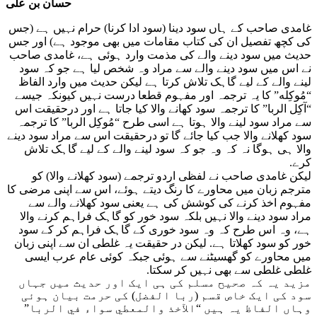
حسان بن علی
غامدی صاحب کے ہاں سود دینا (سود ادا کرنا) حرام نہیں ہے (جس
کی کچھ تفصیل
ان کی کتاب مقامات میں بھى موجود ہے) اور جس
حدیث میں سود دینے والے کی مذمت وارد ہوئی ہے، غامدی صاحب
نے اس میں سود دینے والے سے مراد وہ شخص لیا ہے جو کہ سود
لینے والے کے لیے گاہک تلاش کرتا ہے ليكن حدیث میں وارد الفاظ
“مُوكِله” کا یہ ترجمہ اور مفہوم قطعا درست نہیں کیونکہ جیسے
“آكِل الربا” کا ترجمہ سود کھانے والا کیا جاتا ہے
اور درحقیقت اس
سے مراد سود لینے والا ہوتا ہے اسی طرح “مُوکِل الربا” کا ترجمہ
سود کھلانے والا جب کیا جائے گا تو درحقیقت اس سے مراد سود دینے
والا ہی ہوگا نہ کہ وہ جو کہ سود لینے والے کے لیے گاہک تلاش
کرے.
ليكن غامدی صاحب نے لفظی اردو ترجمے (سود کھلانے والا) کو
مترجم زبان میں محاورے کا رنگ دیتے ہوئے، اس سے اپنی مرضی کا
مفہوم اخذ کرنے کی کوشش کی ہے یعنی سود کھلانے والے سے
مراد سود دینے والا نہیں بلکہ سود خور کو گاہک فراہم کرنے والا
ہے، وہ اس طرح کہ وہ سود خوری کے گاہک فراہم کر کے سود
خور کو سود کھلاتا ہے. ليكن در حقیقت یہ غلطی ان سے اپنی زبان
میں محاورے کو گھسیٹنے سے ہوئی جبکہ کوئی عام عرب ایسی
غلطی غلطی سے بھی نہیں کر سکتا.
مزید یہ کہ صحیح مسلم کی ہی ایک اور حدیث میں جہاں
سود کی ایک خاص قسم (ربا الفضل) کی حرمت بیان ہوئی
وہاں الفاظ یہ ہیں “الآخذ والمعطي سواء في الربا”