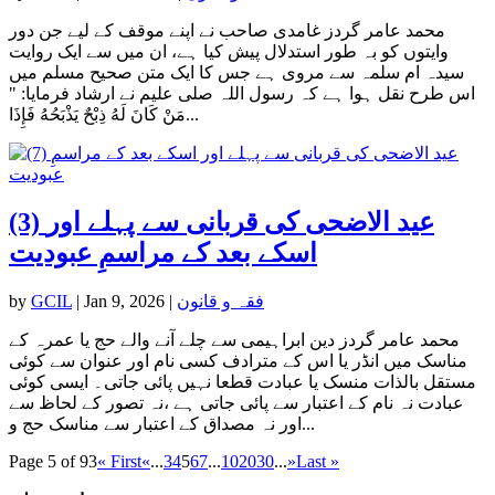
محمد عامر گردز غامدی صاحب نے اپنے موقف کے لیے جن دور
وایتوں کو بہ طور استدلال پیش کیا ہے، ان میں سے ایک روایت
سیدہ ام سلمہ سے مروی ہے جس کا ایک متن صحیح مسلم میں
اس طرح نقل ہوا ہے کہ رسول اللہ صلی علیم نے ارشاد فرمایا: "
مَنْ كَانَ لَهُ ذِبْحٌ يَذْبَحُهُ فَإِذَا...
(3) عید الاضحی کی قربانی سے پہلے اور
اسکے بعد کے مراسمِ عبودیت
فقہ و قانون
|
Jan 9, 2026
|
GCIL
by
محمد عامر گردز دین ابراہیمی سے چلے آنے والے حج یا عمرہ کے
مناسک میں انڈر یا اس کے مترادف کسی نام اور عنوان سے کوئی
مستقل بالذات منسک یا عبادت قطعا نہیں پائی جاتی۔ ایسی کوئی
عبادت نہ نام کے اعتبار سے پائی جاتی ہے ،نہ تصور کے لحاظ سے
اور نہ مصداق کے اعتبار سے مناسک حج و...
Page 5 of 93
« First
«
...
3
4
5
6
7
...
10
20
30
...
»
Last »