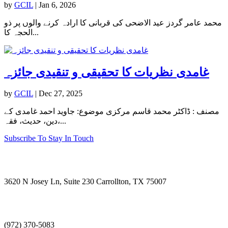
by
GCIL
|
Jan 6, 2026
محمد عامر گردز عید الاضحی کی قربانی کا ارادہ کرنے والوں پر ذو
الحجہ کا...
غامدی نظریات کا تحقیقی و تنقیدی جائزہ
by
GCIL
|
Dec 27, 2025
مصنف : ڈاکٹر محمد قاسم مرکزی موضوع: جاوید احمد غامدی کے
دین، حدیث، فقہ،...
Subscribe To Stay In Touch
Visit Us
3620 N Josey Ln, Suite 230 Carrollton, TX 75007
Call Us
(972) 370-5083