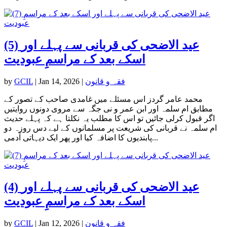
(5) عید الاضحی کی قربانی سے پہلے اور
اسکے بعد کے مراسمِ عبودیت
فقہ و قانون
|
Jan 14, 2026
|
GCIL
by
محمد عامر گردز اس مسئلے میں غامدی صاحب کے تصور کے
مطابق ام سلمہ اور ابن عمر و نی جگہ سے مروی دونوں روایتیں
اگر قبول کرلی جائیں تو اس کا مطلب یہ نکلتا ہے کہ پہلے حدیث
ام سلمہ نے قربانی کی شریعت پر مسلمانوں کے لیے دس روزہ دو
پابندیوں کا اضافہ کیا اور پھر ایک دیہاتی آدمی...
(4) عید الاضحی کی قربانی سے پہلے اور
اسکے بعد کے مراسمِ عبودیت
فقہ و قانون
|
Jan 12, 2026
|
GCIL
by