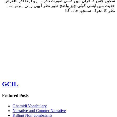
سکیں جس کا قرآن میں کسی صورت ذکر نہ ہو لہذا اگر بالفرض
حدیث میں ايسى کوئی چیز واضح طور نظر آ بھی رہی ہو تو اسے
نظر کا دھوکہ سمجھا جائے گا!
GCIL
Featured Posts
Ghamidi Vocabulary
Narrative and Counter Narrative
Killing Non-combatants