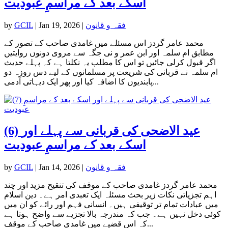
اسکے بعد کے مراسمِ عبودیت
فقہ و قانون
|
Jan 19, 2026
|
GCIL
by
محمد عامر گردز اس مسئلے میں غامدی صاحب کے تصور کے
مطابق ام سلمہ اور ابن عمر و نی جگہ سے مروی دونوں روایتیں
اگر قبول کرلی جائیں تو اس کا مطلب یہ نکلتا ہے کہ پہلے حدیث
ام سلمہ نے قربانی کی شریعت پر مسلمانوں کے لیے دس روزہ دو
پابندیوں کا اضافہ کیا اور پھر ایک دیہاتی آدمی...
(6) عید الاضحی کی قربانی سے پہلے اور
اسکے بعد کے مراسمِ عبودیت
فقہ و قانون
|
Jan 14, 2026
|
GCIL
by
محمد عامر گردز غامدی صاحب کے موقف کی تنقیح مزید اور چند
اہم تجزیاتی نکات زیر بحث مسئلہ ایک تعبدی امر ہے۔ دین اسلام
میں عبادات تمام تر توقیفی ہیں۔ انسانی فہم اور رائے کو ان میں
کوئی دخل نہیں ہے۔ جب کہ مندرجہ بالا تجزیے سے واضح ہوتا ہے
کہ اس قضیے میں غامدی صاحب کے موقف...