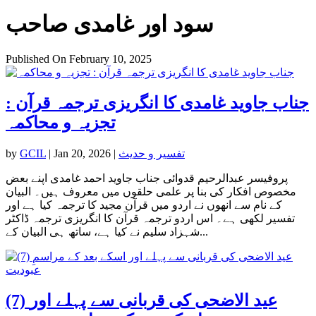
سود اور غامدی صاحب
Published On February 10, 2025
جناب جاوید غامدی کا انگریزی ترجمہ قرآن :
تجزیہ و محاکمہ
تفسیر و حدیث
|
Jan 20, 2026
|
GCIL
by
پروفیسر عبدالرحیم قدوائی جناب جاوید احمد غامدی اپنے بعض
مخصوص افکار کی بنا پر علمی حلقوں میں معروف ہیں۔ البیان
کے نام سے انھوں نے اردو میں قرآن مجید کا ترجمہ کیا ہے اور
تفسیر لکھی ہے۔ اس اردو ترجمہ قرآن کا انگریزی ترجمہ ڈاکٹر
شہزاد سلیم نے کیا ہے، ساتھ ہی البیان کے...
(7) عید الاضحی کی قربانی سے پہلے اور