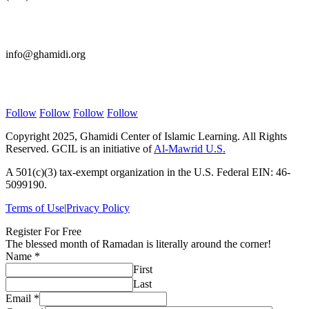
E-mail Us
info@ghamidi.org
Follow Us
Follow
Follow
Follow
Follow
Copyright 2025, Ghamidi Center of Islamic Learning. All Rights
Reserved. GCIL is an initiative of
Al-Mawrid U.S.
A 501(c)(3) tax-exempt organization in the U.S. Federal EIN: 46-
5099190.
Terms of Use
|
Privacy Policy
Register For Free
The blessed month of Ramadan is literally around the corner!
Name
Name
*
Course
First
Email
Last
Email
*