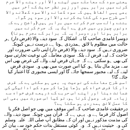
یعنی سود کے معاملے میں لینے والا اور دینے والا جرم
کرنے میں برابر ہیں اور زیر نظر حدیث کے آخر میں
بھی یہی الفاظ ہیں کہ سود کھانے والا سود کھلانے والا
اسی طرح سود کی کتابت کرنے والا اور سود پر گواہ
بننے والے سب جرم کرنے میں برابر ہیں (واضح رہے کہ
دونوں چیزوں میں فرق ہے ایک یہ کہ جرم کرنے میں
برابر ہونا اور دوسرا یہ کہ برابر کے مجرم ہونا)
دوسرا غامدى صاحب کا یہ اشکال کہ سود دینے والا (قرض دار) ہر
حالت میں مظلوم يا لائق ہمدردی ہوتا ہے درست نہیں کیونکہ
ضروری نہیں کہ سود دینے والا (قرض دار) اپنی ذاتی ضرورت اور
حاجت کے لیے قرض لے بلکہ سودی معاملے کی نوعیت تجارتی سود
کی بھی ہو سکتی ہے کہ جہاں قرض لینے والے کی غرض بھی اس
سے مزید مال بنانا ہو. کیا اس صورت میں بھی وہ سودى قرض
لینے کے لیے مجبور سمجھا جائے گا اور ايسى مجبوری کا اعتبار كيا
جائے گا؟
اسى طرح معاملے کی نوعیت یہ بھی ہو سکتی ہے کہ قرض
دار کا قرض خواه کو بڑھا چڑھا کر سود كى ادائیگی کی
ضمانت دینا اور اپنے اس حربے کے ذریعے قرض خواه سے
زیادہ قرضہ وصول کرنا ہو. تو کیا اس صورت میں بھی اس
کا عمل لائق ہمدردی ہو سکتا ہے؟
درحقيقت غامدی صاحب کے اس موقف میں بھی جو اصل فکر يا
اصول کار فرما ہے وہ یہی ہے کہ قرآن میں چونکہ سود دینے والے
کى مذمت مذکور نہیں اور ان کے مطابق آپ صلی اللہ علیہ وسلم
کی وہ حیثیت نہیں کہ وہ کوئی مستقل بذات حکم خود سے بیان کر