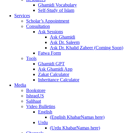
Ghamidi Vocabulary
Self-Study of Islam
Services
Scholar’s Appointment
Consultation
Ask Sessions
Ask Ghamidi
Ask Dr. Saleem
Ask Dr. Khalid Zaheer (Coming Soon)
Fatwa Form
Tools
Ghamidi GPT
Ask Ghamidi App
Zakat Calculator
Inheritance Calculator
Media
Bookstore
IshraqUS
Salihaat
Video Bulletins
English
(English KhabarNamas here)
Urdu
(Urdu KhabarNamas here)