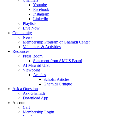
Channels
Youtube
Facebook
Instagram
LinkedIn
Playlists
Live Now
Community
News
Membership Program of Ghamidi Center
Volunteers & Activities
Resources
Press Room
Statement from AMUS Board
Al-Mawrid U.S.
Viewpoint
Articles
Scholar Articles
Ghamidi Critique
Ask a Question
Ask Ghamidi
Download App
Account
Cart
Membership Login