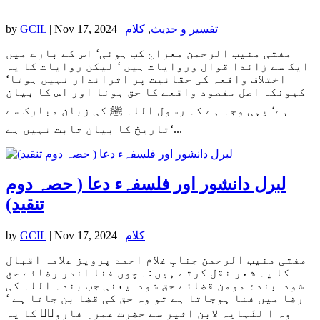
تفسیر و حدیث
,
کلام
|
Nov 17, 2024
|
GCIL
by
مفتی منیب الرحمن معراج کب ہوئی‘ اس کے بارے میں
ایک سے زائدا قوال وروایات ہیں ‘ لیکن روایات کا یہ
اختلاف واقعہ کی حقانیت پر اثرانداز نہیں ہوتا‘
کیونکہ اصل مقصود واقعے کا حق ہونا اور اس کا بیان
ہے‘ یہی وجہ ہے کہ رسول اللہ ﷺ کی زبان مبارک سے
تاریخ کا بیان ثابت نہیں ہے‘...
لبرل دانشور اور فلسفہء دعا ( حصہ دوم
تنقید)
کلام
|
Nov 17, 2024
|
GCIL
by
مفتی منیب الرحمن جنابِ غلام احمد پرویز علامہ اقبال
کا یہ شعر نقل کرتے ہیں :۔ چوں فنا اندر رضائے حق
شود بندۂ مومن قضائے حق شود یعنی جب بندہ اللہ کی
رضا میں فنا ہوجاتا ہے تو وہ حق کی قضا بن جاتا ہے ‘
وہ ا لنّہایہ لابن اثیر سے حضرت عمر ِ فاروقؓ کا یہ