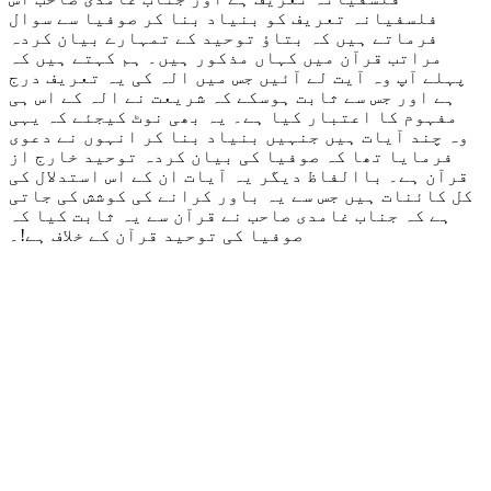
فلسفیانہ تعریف کو بنیاد بنا کر صوفیا سے سوال
فرماتے ہیں کہ بتاؤ توحید کے تمہارے بیان کردہ
مراتب قرآن میں کہاں مذکور ہیں۔ ہم کہتے ہیں کہ
پہلے آپ وہ آیت لے آئیں جس میں الہ کی یہ تعریف درج
ہے اور جس سے ثابت ہوسکے کہ شریعت نے الہ کے اس ہی
مفہوم کا اعتبار کیا ہے۔ یہ بھی نوٹ کیجئے کہ یہی
وہ چند آیات ہیں جنہیں بنیاد بنا کر انہوں نے دعوی
فرمایا تھا کہ صوفیا کی بیان کردہ توحید خارج از
قرآن ہے۔ باالفاظ دیگر یہ آیات ان کے اس استدلال کی
کل کائنات ہیں جس سے یہ باور کرانے کی کوشش کی جاتی
ہے کہ جناب غامدی صاحب نے قرآن سے یہ ثابت کیا کہ
صوفیا کی توحید قرآن کے خلاف ہے!۔