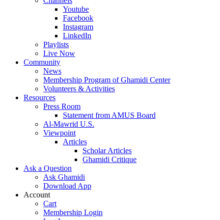
Channels
Youtube
Facebook
Instagram
LinkedIn
Playlists
Live Now
Community
News
Membership Program of Ghamidi Center
Volunteers & Activities
Resources
Press Room
Statement from AMUS Board
Al-Mawrid U.S.
Viewpoint
Articles
Scholar Articles
Ghamidi Critique
Ask a Question
Ask Ghamidi
Download App
Account
Cart
Membership Login