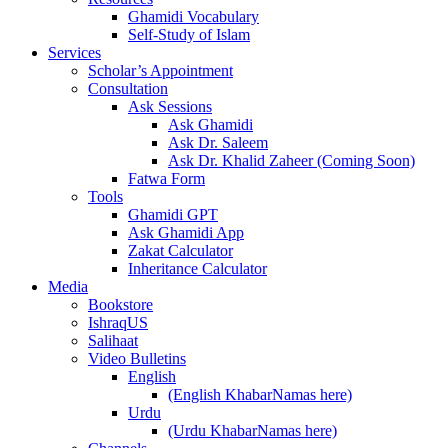
Ghamidi Vocabulary
Self-Study of Islam
Services
Scholar’s Appointment
Consultation
Ask Sessions
Ask Ghamidi
Ask Dr. Saleem
Ask Dr. Khalid Zaheer (Coming Soon)
Fatwa Form
Tools
Ghamidi GPT
Ask Ghamidi App
Zakat Calculator
Inheritance Calculator
Media
Bookstore
IshraqUS
Salihaat
Video Bulletins
English
(English KhabarNamas here)
Urdu
(Urdu KhabarNamas here)