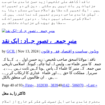
ناقد : کاشف علی تلخیص : زید حسن غامدی صاحب سے
جزئیات پر بات نہیں ہو سکتی ۔ دین کی دو تعبیرات
ہیں ۔ ایک تعبیر کے مطابق اسلام سیاسی سسٹم دیتا ہے
۔ لیکن غامدی صاحب دوسری تعبیر کے نمائندہ ہیں کہ
اسلام کوئی سسٹم نہیں دیتا ۔ دونوں تعبیرات کے
مطابق نیچے کی جزئیات مختلف ہو...
منبرِ جمعہ ، تصورِ جہاد : ایک نقد
ویڈیوز
,
سیاست و اقتصاد
,
فقہ و قانون
|
Nov 13, 2024
|
GCIL
by
ناقد : مولانا اسحق صاحب تلخیص : زید حسن اول ۔ یہ کہنا کہ
جمعہ کا منبر علماء سے واپس لے لینا چائیے کیونکہ اسلامی تاریخی
میں جمعہ کے منبر کا علماء کے پاس ہونا کہیں ثابت نہیں ہے ، یہ
سربراہِ مملکت کا حق ہے اور علماء غداری کا ارتکاب کر رہے
ہیں ۔ ان ظالموں کی منطق بالکل...
Page 40 of 93
« First
«
...
10
20
30
...
38
39
40
41
42
...
50
60
70
...
»
Last »
ڈاکٹر زاہد مغل
محترم غامدی صاحب اہل تصوف کی فکر کو خارج از اسلام