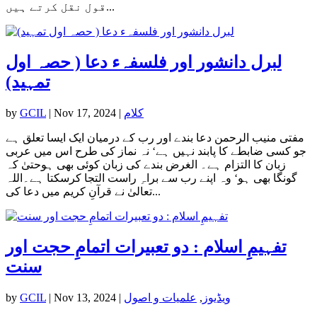
قول نقل کرتے ہیں...
لبرل دانشور اور فلسفہء دعا ( حصہ اول
تمہید)
کلام
|
Nov 17, 2024
|
GCIL
by
مفتی منیب الرحمن دعا بندے اور رب کے درمیان ایک ایسا تعلق ہے
جو کسی ضابطے کا پابند نہیں ہے‘ نہ نماز کی طرح اس میں عربی
زبان کا التزام ہے۔ الغرض بندے کی زبان کوئی بھی ہوحتیٰ کہ
گونگا بھی ہو‘ وہ اپنے رب سے براہِ راست التجا کرسکتا ہے۔اللہ
تعالیٰ نے قرآنِ کریم میں دعا کی...
تفہیمِ اسلام : دو تعبیرات اتمامِ حجت اور
سنت
ویڈیوز
,
علمیات و اصول
|
Nov 13, 2024
|
GCIL
by