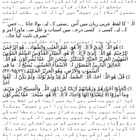
دکھانے کے لئے یہ تاثر قائم کرواتے ہیں کہ توحید سے
متعلق ان کے افکار قرآن میں مذکور نہیں۔ اپنے
مضمون “اسلام اور تصوف” میں آپ الہ کا یہ مطلب لکھتے
ہیں:
” ’الٰہ‘ کا لفظ عربی زبان میں اُس ہستی کے لیے بولا جاتا ہے جس
کے لیے کسی نہ کسی درجے میں اسباب و علل سے ماورا امر و
تصرف ثابت کیا جائے۔”
اس کے بعد انہوں نے جو آیات نقل کیں وہ یہ ہیں:
۔1) ھُوَ اللّٰہُ الَّذِیْ لَآ اِلٰہَ اِلاَّ ھُوَ، عٰلِمُ الْغَیْبِ وَالشَّھَادَۃِ، ھُوَ الرَّحْمٰنُ
الرَّحِیْمُ. ھُوَ اللّٰہُ الَّذِیْ لَآ اِلٰہَ اِلَّا ھُوَ، اَلْمَلِکُ الْقُدُّوْسُ السَّلٰمُ الْمُؤْمِنُ
الْمُھَیْمِنُ الْعَزِیْزُ الْجَبَّارُ الْمُتَکَبِّرُ، سُبْحٰنَ اللّٰہِ عَمَّا یُشْرِکُوْنَ. ھُوَ اللّٰہُ
الْخَالِقُ الْبَارِیئُ الْمُصَوِّرُ، لَہُ الْاَسْمَآءُ الْحُسْنٰی، یُسَبِّحُ لَہٗ مَا فِی
السَّمٰوٰتِ وَالْاَرْضِ، وَھُوَ الْعَزِیْزُ الْحَکِیْمُ.(۹۵:۲۲-۴۲)
۔2) قُلْ: ھُوَ اللّٰہُ اَحَدٌ، اَللّٰہُ الصَّمَدُ، لَمْ یَلِدْ وَلَمْ یُوْلَدْ، وَلَمْ یَکُنْ لَّہٗ کُفُوًا
اَحَدٌ
۔3) اِتَّخَذُوْٓا اَحْبَارَھُمْ وَرُھْبَانَھُمْ اَرْبَابًا مِّنْ دُوْنِ اللّٰہِ وَالْمَسِیْحَ ابْنَ مَرْیَمَ،
وَمَآ اُمِرُوْٓا اِلَّا لِیَعْبُدُوْٓا اِلٰھًا وَّاحِدًا، لَآ اِلٰہَ اِلَّا ھُوَ، سُبْحٰنَہٗ عَمَّا یُشْرِکُوْنَ
کیا ان میں سے کسی بھی آیت میں ایسا کوئی لفظ ہے جس
کا ترجمہ “اسباب و علل سے ماورا امر و تصرف” ہوسکے؟
یہی آیات نہیں بلکہ پورے قرآن میں ہمارے مطالعے کی
حد تک ایسی کوئی آیت نہیں ہے جس میں الہ کی یہ تعریف
درج ہو (یاد رہے کہ اس معنی کو عربی لغت کی رو سے الہ
کا گویا واحد معنی ہونے کا تاثر دینا بھی تحکم ہے)۔
الہ کی ان کی بیان کردہ یہ تعریف بذات خود ایک
فلسفیانہ تعریف ہے اور جناب غامدی صاحب اس