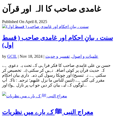
غامدی صاحب کا الہ اور قرآن
Published On April 8, 2025
سنت ، بیانِ احکام اور غامدی صاحب ( قسط
اول)
علمیات و اصول
,
تفسیر و حدیث
|
Nov 18, 2024
|
GCIL
by
حسن بن علی غامدی صاحب کا فکر فراہی کے تحت یہ دعوی ہے
کہ حدیث قرآن پر کوئی اضافہ نہیں کر سکتی (نہ تخصیص کر
سکتی ہے نہ تنسیخ) اور چونکا رسول کی ذمہ داری بیان احکام
مقرر کی گئی ہے (لتبين للناس ما نزل عليهم؛ ترجمہ: تاکہ آپ
لوگوں کے لیے بیان کر دیں جو آپ پر نازل ہوا) اور...
معراج النبی ﷺ کے بارے میں نظریات