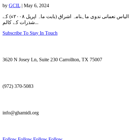
by
GCIL
|
May 6, 2024
الیاس نعمانی ندوی ماہنامہ اشراق (بابت ماہ اپریل ۲۰۰۸ء) کے
شذرات کے کالم...
Subscribe To Stay In Touch
Visit Us
3620 N Josey Ln, Suite 230 Carrollton, TX 75007
Call Us
(972) 370-5083
E-mail Us
info@ghamidi.org
Follow Us
Follow
Follow
Follow
Follow