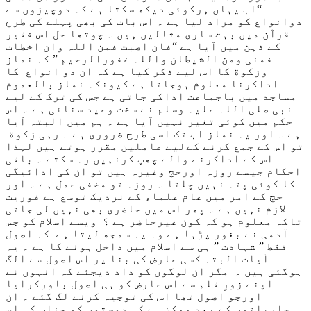
“اب یہاں ہرکوئی دیکھ سکتا ہے کہ دوچیزوں سے
دوانواع کو مراد لیا ہے ۔ اس بات کی بھی پہلے کی طرح
قرآن میں بہت ساری مثالیں ہیں ۔ چوتھا حل اس فقیر
کے ذہن میں آیا ہے “فان اصبت فمن اللہ وان اخطات
فمنی ومن الشیطان واللہ غفورالرحیم ” کہ نماز
وزکوة کا اس لیے ذکر کیا ہے کہ ان دو انواع کا
اداکرنا معلوم ہوجاتا ہے کیونکہ نماز بالعموم
مساجد میں باجماعت اداکی جاتی ہے جس کی ترک کے لیے
نبی صلی اللہ علیہ وسلم نے سخت وعید سنائی ہے ۔ اس
حکم میں کوئی تغیر نہیں آیا ہے ۔ ہم میں البتہ آیا
ہے ۔ اور یہ نماز اب تک اسی طرح ضروری ہے ۔ رہی زکوة
تو اس کے جمع کرنے کےلیے عاملین مقرر ہوتے ہیں لہذا
اس کے اداکرنے والے چھپ کرنہیں رہ سکتے ۔ باقی
احکام جیسے روزہ اورحج وغیرہ ہیں تو ان کی ادائیگی
کا کوئی پتہ نہیں چلتا ۔ روزہ تو مخفی عمل ہے ۔ اور
حج کے امر میں عام علماء کے نزدیک توسع ہے فوریت
لازم نہیں ہے ۔ پھر اس میں حاضری بھی نہیں لی جاتی
تاکہ معلوم ہو کہ کون غیرحاضر ہے ؟ ویسے اسلام کو جس
آدمی نے بغور پڑہا ہے وہ یہ سمجھ لیتا ہے کہ اصول
فقط ” شہادت ” ہی سے اسلام میں داخل ہونے کا ہے ۔ یہ
آیات البتہ کسی عارض کی بنا پر اس اصول سے الگ
ہوگئی ہیں ۔ مگر ان لوگوں کو داد دیجئے کہ انہوں نے
اپنے زورِ قلم سے اس عارض کو ہی اصول باورکرایا
اورجو اصول تھا اس کی توجیہ کرنے لگ گئے ۔ ان
چارباتوں کے بعد ممکن ہے کہ دوستوں کو جناب کی اس