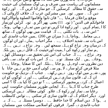
مسلمانوں کی ریاست میں صرف وہی لوگ مسلمان کی حیثیت
سے حقوق کا مطالبہ کرسکیں گے جو نماز ادا کریں گے ۔ اور زکوة
دیں گے ۔ سورہِ توبہ میں مشرکینِ عرب کے خلاف کاروائی کے
موقع پراعلان فرمایا ہے” فان تابوا واقاموا الصلوة وآتواالزکوة
فاخوانکم فی الدین” ( توبہ 11) یعنی پھر اگر وہ توبہ کرلیں اورنماز
کا اہتمام کریں ۔ اور زکوة ادا کریں تو دین میں تمہارے بھائی ہونگے
” اس سے یہ بات نکلتی ہے کہ قیامت میں بھی لوگوں کے ساتھ
یہی معاملہ ہوناچاہئے ( میزان ص 266) ہمیں جناب غامدی کی
اس بات سے شدید اختلاف ہے ۔ مگر احباب ہمارے اور ان لوگوں
کے درمیان وجہِ نزاع کو پہلے سمجھ لیں ۔ وجہِ نزاع یہ نہیں ہے کہ
ہم نماز اور‌ زکوة کی اہمیت اورحیثیت کے قائل نہیں ہیں بلکہ
وجہِ نزاع یہ ہے کہ جناب کی اس نئی تحقیق سے دومسائل کھڑے
ہوجاتے ہیں ۔ ایک مسئلہ تو یہ ہے کہ اس بات کو ماننے سے باقی
دین نظروں سے اوجہل ہو جاتا ہےبلکہ اس کا صفایا ہوجاتا ہے ۔
مثلا فرض کرلو سارے لاہور سے کوئی آدمی حج پر نہیں جاتا یا
پورے شہر میں لوگ روزہ نہیں رکھتے ۔ جناب کے نزدیک تو حکومت
ان کے لیے قانون سازی نہیں کرسکتی ہے اور نہ لوگوں کو ان
اعمال کے کرنے پرمجبور کرسکتی ہے ؟ تو دین کا کیا بنے گا ؟ اسی
طرح جناب کا کہنا ہےکہ ایجابی طورپر مسلمان حکومت اپنی
رعایا سے نماز اور زکوة کے علاوہ کوئی مطالبہ نہیں کرسکتی
اورنہ دیگر احکام کے لیے قانون سازی کر سکتی ہے تواس کامطلب
یہ ہوا کہ دینِ اسلام کا خدا حافظ ہے ۔ دوسرا مسئلہ یہ ہے کہ یہ
جناب غامدی نے گمراہ فرقوں کو اسلامی مملکت میں مسلمان