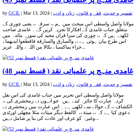
تفسیر و حدیث
,
فقہ و قانون
,
زبان و ادب
|
Mar 13, 2024
|
GCIL
by
مولانا واصل واسطی اس مبحث میں ہم ،، سرقہ ،، یعنی چوری کے
متعلق جناب غامدی کے افکارکا تجزیہ کریں گے ۔ غامدی صاحب
لکھتے ہیں کہ ،، چوری کی سزا قران مجید کی سورہِ مائدہ میں
اس طرح بیان ہوئی ہے ،، والسارق والسارقة فاقطعوا ایدیھما ،
جزاء بماکسبا ، نکالا من اللہ ، واللہ عزیز...
غامدی منہج پر علمیاتی نقد ( قسط نمبر 48)
تفسیر و حدیث
,
فقہ و قانون
,
زبان و ادب
|
Mar 13, 2024
|
GCIL
by
مولانا واصل واسطی اس تحریر میں جناب غامدی کی اس نقل
کردہ عبارت کا جائزہ لیتے ہیں جو انہوں نے زمخشری کی ،،
الکشاف ،، کے حوالے سے لکھی ہے ۔ اس عبارت میں زمخشری نے
دعوی کیا ہے کہ ،، میتة ،، کالفظ دیگر میتات مثلا مچھلی اورٹدی
وغیرہ کو عرف اور عادت کی بنا پر شامل نہیں...