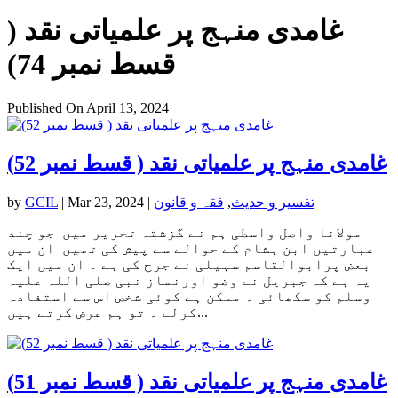
غامدی منہج پر علمیاتی نقد (
قسط نمبر 74)
Published On April 13, 2024
غامدی منہج پر علمیاتی نقد ( قسط نمبر 52)
تفسیر و حدیث
,
فقہ و قانون
|
Mar 23, 2024
|
GCIL
by
مولانا واصل واسطی ہم نے گزشتہ تحریر میں جو چند
عبارتیں ابن ہشام کے حوالے سے پیش کی تھیں ان میں
بعض پرابوالقاسم سہیلی نے جرح کی ہے ۔ ان میں ایک
یہ ہے کہ جبریل نے وضو اورنماز نبی صلی اللہ علیہ
وسلم کو سکھائی ۔ ممکن ہے کوئی شخص اس سے استفادہ
کرلے ۔ تو ہم عرض کرتے ہیں...
غامدی منہج پر علمیاتی نقد ( قسط نمبر 51)