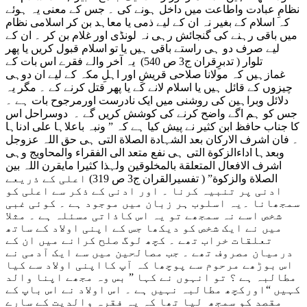
نظامِ عبادت واطاعت میں داخل ہونے کی ۔ جس کے معنی یہ ہوئے
کہ اسلام کے بغیر نہ ان کے لیے ذمی یا معاہد بن کر اسلامی نظام
میں باقی رہنے کی گنجائش رہی نہ لونڈی اور غلام بن کر ۔ ان کے
لیے صرف دو ہی راستے باقی ہیں یا تو اسلام قبول کریں یا پھر
تلوار ( تدبرِقران ج3 ص 540) یہ آخر والے فقرے اس بات کے
غمازہیں کہ مولانا صلاحی قریشِ اور اہلِ مکہ کے لیے ان دوہی
چیزوں کے قائل ہیں یا اسلام لانے کے یا پھر قتل کرنے کے ۔ مگر یہ
دلائل وبراہین کی روشنی میں ایک نادرست اورمرجوح بات ہے ۔
جس کو ہم اگے واضح کرنے کی کوشش کریں گے ۔ دوسراحل اس
کا جناب حافظ ابن کثیر نے پیش کیا ہے کہ ” ونبہ باعلاہا علی ادناہا
۔ فان اشرف الارکان بعد الشہادة الصلاة التی ہی حق اللہ عزوجل
وبعدہا اداءالزکوة التی ہی نفع متعد الی الفقراء والمحاویج وہی
اشرف الافعال المتعلقة بالمخلوقین ولہذا کثیرا مایقرن اللہ بین
الصلاة والزکوة” ( تفسیرالقران ج3 ص 319) اعلی کے ذریعے
ادنی پر تنبیہ کرنا ۔ اور ادنی کے ذکر سے اعلی کو
سمجھانا ۔یہ اسلوب ہر زبان میں موجود ہے ۔ کوئی غبی
شخص اسے نہ سمجھے تو یہ اس کاذاتی مسئلہ ہے ۔ مثلا
میں نے ایک شخص کو دیکھا جس کے اپنی اولاد کے ساتھ
تعلقات خراب تھے ۔ کچھ لوگ صلح کرانے میں ان کے
درمیان مصروف تھے ۔ جب مصالحین میں سے ایک آدمی نے
اس بوڑھے مرحوم سے پوچھا کہ آپ کااپنی اولاد سے کیا
مطالبہ ہے ؟ تو انہوں نے کہا ” بس وہ مجھے اپنا والد
کہیں “اورکچھ مطالبہ نہیں ہے ۔ اس اولاد نے اس باپ کے
مقصد کو سمجھ لیا تھا کہ یہ فقرہ والدیت کے سارے