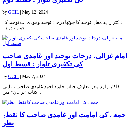
by
GCIL
|
May 12, 2024
ڈاکٹر زاہد مغل توحید کا چوتھا درجہ: توحید وجودی اب توحید کے
چوتھے درجے...
امام غزالی، درجات توحید اور غامدی صاحب
کی تکفیری تلوار : قسط اول
by
GCIL
|
May 7, 2024
ڈاکٹر زاہد مغل تعارف جناب جاوید احمد غامدی صاحب نے اپنی
کتاب "برہان" میں...
جمعے کی امامت اور غامدی صاحب کا نقطۂ
نظر