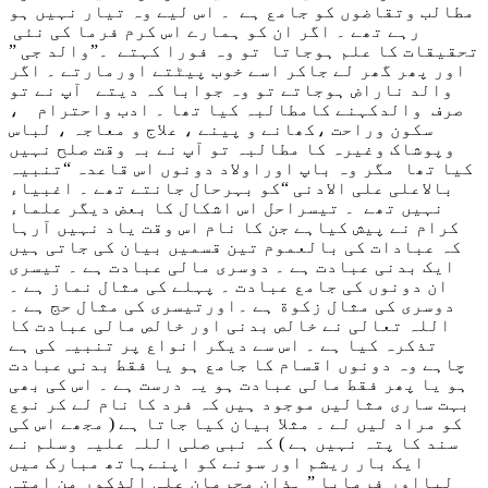
مطالب وتقاضوں کو جامع ہے ۔ اس لیے وہ تیار نہیں ہو
رہے تھے ۔ اگر ان کو ہمارے اس کرم فرما کی نئی
تحقیقات کا علم ہوجاتا تو وہ فورا کہتے ۔”والد جی ”
اور پھر گھر لے جاکر اسے خوب پیٹتے اورمارتے ۔ اگر
والد ناراض ہوجاتے تو وہ جوابا کہ دیتے آپ نے تو
صرف والدکہنے کامطالبہ کیا تھا ۔ ادب واحترام ،
سکون وراحت ،کھانے و پینے ، علاج و معاجہ ، لباس
وپوشاک وغیرہ کا مطالبہ تو آپ نے بہ وقت صلح نہیں
کیا تھا مگر وہ باپ اوراولاد دونوں اس قاعدہ “تنبیہ
بالاعلی علی الادنی “کو بہرحال جانتے تھے ۔ اغبیاء
نہیں تھے ۔ تیسراحل اس اشکال کا بعض دیگر علماء
کرام نے پیش کیاہے جن کا نام اس وقت یاد نہیں آرہا
کہ عبادات کی بالعموم تین قسمیں بیان کی جاتی ہیں
ایک بدنی عبادت ہے ۔ دوسری مالی عبادت ہے ۔ تیسری
ان دونوں کی جامع عبادت ۔ پہلے کی مثال نماز ہے ۔
دوسری کی مثال زکوة ہے ۔اورتیسری کی مثال حج ہے ۔
اللہ تعالی نے خالص بدنی اور خالص مالی عبادت کا
تذکرہ کیا ہے ۔ اس سے دیگر انواع پر تنبیہ کی ہے
چاہے وہ دونوں اقسام کا جامع ہو یا فقط بدنی عبادت
ہو یا پھر فقط مالی عبادت ہو یہ درست ہے ۔ اس کی بھی
بہت ساری مثالیں موجود ہیں کہ فرد کا نام لے کر نوع
کو مراد لیں لے ۔ مثلا بیان کیا جاتا ہے ( مجھے اس کی
سند کا پتہ نہیں ہے ) کہ نبی صلی اللہ علیہ وسلم نے
ایک بار ریشم اور سونے کو اپنےہاتھ مبارک میں
لیااور فرمایا ” ہذان محرمان علی الذکور من امتی