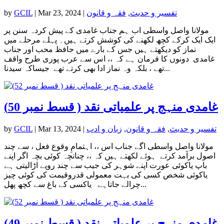
تفسیر و حدیث
,
فقہ و قانون
|
Mar 23, 2024
|
GCIL
by
مولانا واصل واسطی اب ہم جناب غامدی کے پیش کردہ سنن پر
ایک ایک کرکے کچھ لکھنے کی کوشش کرتے ہیں۔ پہلے مرحلے میں
نماز کو دیکھتے ہیں جس کے بارے میں حافظ محب اور جناب
غامدی دونوں کا فرمان ہے کہ ،، اس سے عرب پوری طرح واقف
تھے ، بلکہ وہ نماز ادا بھی کرتے تھے جیساکہ سیدنا...
غامدی منہج پر علمیاتی نقد ( قسط نمبر 50)
تفسیر و حدیث
,
فقہ و قانون
,
زبان و ادب
|
Mar 13, 2024
|
GCIL
by
مولانا واصل واسطی اگے جناب اس ،، اہتمامِ وقوع فعل ، سے چند
اصول برآمد کرتے ہوئے لکھتے ہیں کہ ،، چنانچہ کوئی بچہ اگر اپنے
باپ یاکوئی عورت اپنے شوہر کی جیب سے چند روپے اڑالیتی ہے
یاکوئی شخص کسی کی بہت معمولی قدروقیمت کی کوئی چیز
چرالے جاتاہے یاکسی کے باغ سے کچھ پھل...
غامدی منہج پر علمیاتی نقد ( قسط نمبر 49)