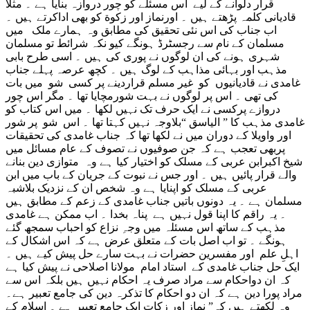
قرار دلوانے کے لیے اس مسئلے کو چور دروازہ بنایا ہے ۔ مثلا
قادیانی کلمہ پڑھتے ہیں ۔ اورنماز اور زکوة کو بھی اداکرتے ہیں ۔
اب جناب کی اس نئی تحقیق کی مطابق وہ ہمارے ملک میں
مسلمان کے نام سے رجسٹرڈ ہونگے کیو نکہ شرائط تو مسلمان
شہری ہونے کی ان لوگوں نے پوری کی ہیں ۔ اسی طرح بابی
مذہب اور بہائی مذاہب کے لوگ ہیں ۔ کچھ عرصہ پہلے جناب
غامدی نے قادیانیوں کو غیر مسلم قراردینے پر کسی شو میں بات
کی تھی ۔ اس پر لوگوں نے بہت شورمچایا تھا ۔ مگر اس چور
دروازے پرکسی نے ایک حرف تک نہیں لکھا ۔ میں اس کتاب کو
غامدی مذہب کا ” الیاسق “بلاوجہ نہیں کہتا تھا ۔ اس شو پر شور
اور واویلا کے دوران میں نے لکھا تھا کہ جناب غامدی کی تحقیقات
پربھی تعجب ہے کہ جن صوفیوں نے تصوف کے عام مسائل میں
شیخ اکبرابن عربی کے مسلک کو اختیار کیا ہے وہ متوازی دین بنانے
والے قرار پائیں ہیں ۔ اور جس نے نبوت کے جریان کے باب میں ابن
عربی کے مسلک کو اپنایا ہے وہ شخص ان کے نزدیک بلاشبہ
مسلمان ہے ۔ یہ دونوں باتیں جناب غامدی کے زعم کے مطابق ہیں
۔ یہ راقم کا اپنا قول نہیں ہے پناہ بخدا ۔ اب ممکن ہے غامدی
مذہب کے ساتھ اس مسئلہ میں وجہِ نزاع کو احباب سمجھ گئے
ہونگے ۔ تو اب اصل بات کے متعلق عرض ہے کہ اس اشکال کے
اہلِ علم اور مفسرین حضرات نے بہت سارے حل پیش کیے ہیں ۔
ایک حل جناب غامدی کے استاد امام مولانا اصلاحی نے پیش کیا ہے
کہ ان دواحکام سے مراد صرف یہ احکام نہیں ہیں بلکہ اس سے
مراد پورا دین ہے کہ ان دو احکام کا تذکرہ دین کی جامع تعبیر ہے۔
وہ لکھتے ہیں کہ” نماز اور زکات ایک جامع تعبیر ہے ۔ اسلام کے