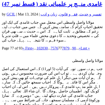
غامدی منہج پر علمیاتی نقد ( قسط نمبر 47)
تفسیر و حدیث
,
فقہ و قانون
,
زبان و ادب
|
Mar 13, 2024
|
GCIL
by
مولانا واصل واسطی اس محفل میں جناب غامدی کی ایک اور
تحقیق احبابِ کرام کے سامنے پیش کریں گے جس میں جناب نے اپنے
زعم کے مطابق یہ ثابت کیاہے کہ اس ،، حدیث ،، سے بھی قران
کی ،، تخصیص وتحدید ،، کا دعوی محض علماء میں ،، قلتِ تدبر یا
سوء فہم ،، کا نتیجہ ہے ۔پہلے جناب کی...
Page 77 of 93
« First
«
...
10
20
30
...
75
76
77
78
79
...
90
...
»
Last »
مولانا واصل واسطی
جب ہم نے سورہِ توبہ کی آیات (5 اور11) کے اس استعمال کی اصل
وجہ بیان کردی ہے ۔ تو اب اس کی ضرورت محسوس نہیں ہوتی
کہ ہم ان آیات میں دیگر اہلِ علم کی توجیہات کو بھی پیش کریں
۔ مگر اس کا فائدہ یہ ہوگا کہ احباب سمجھ جائیں گے کہ سارے
اہلِ علم مذہبِ غامدی کے پیروکار نہیں ہیں ۔ اس لیے ان احباب
کو یک گونہ اطمینان حاصل ہوجائے گا ۔ان شاء اللہ تعالی ۔ پہلے
جناب غامدی کی عبارت دیکھ لیتے ہیں ” دوسری یہ کہ نماز(
وزکوة) آدمی کے مسلمان سمجھے جانے کی شرائط میں سے ہے ۔
قرآن نے یہ بات پوری صراحت کے ساتھ واضح کردی ہے کہ