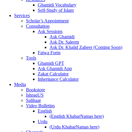
Ghamidi Vocabulary
Self-Study of Islam
Services
Scholar’s Appointment
Consultation
Ask Sessions
Ask Ghamidi
Ask Dr. Saleem
Ask Dr. Khalid Zaheer (Coming Soon)
Fatwa Form
Tools
Ghamidi GPT
Ask Ghamidi App
Zakat Calculator
Inheritance Calculator
Media
Bookstore
IshraqUS
Salihaat
Video Bulletins
English
(English KhabarNamas here)
Urdu
(Urdu KhabarNamas here)