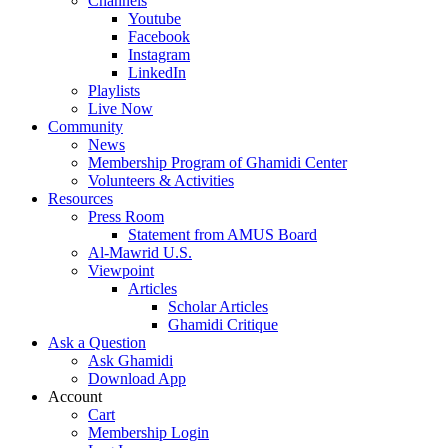
Channels
Youtube
Facebook
Instagram
LinkedIn
Playlists
Live Now
Community
News
Membership Program of Ghamidi Center
Volunteers & Activities
Resources
Press Room
Statement from AMUS Board
Al-Mawrid U.S.
Viewpoint
Articles
Scholar Articles
Ghamidi Critique
Ask a Question
Ask Ghamidi
Download App
Account
Cart
Membership Login