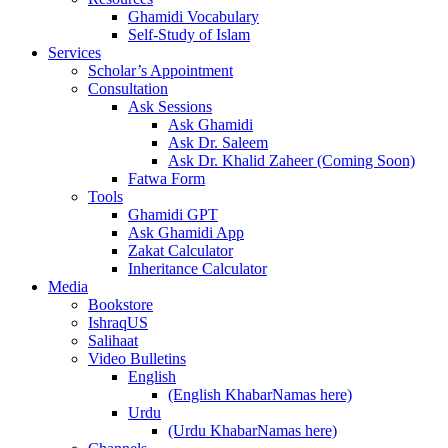
Ghamidi Vocabulary
Self-Study of Islam
Services
Scholar’s Appointment
Consultation
Ask Sessions
Ask Ghamidi
Ask Dr. Saleem
Ask Dr. Khalid Zaheer (Coming Soon)
Fatwa Form
Tools
Ghamidi GPT
Ask Ghamidi App
Zakat Calculator
Inheritance Calculator
Media
Bookstore
IshraqUS
Salihaat
Video Bulletins
English
(English KhabarNamas here)
Urdu
(Urdu KhabarNamas here)