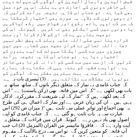
قبض الیدین وارسال الیدین کو لوگوں کی سہولت دینے
کی خاطر دونوں کی اجازت دی ہے بلکہ اس پر خود عمل
بھی کیا ہے ۔ تو جناب اس کا یہ نتیجہ برآمد کرلیں کہ
ان دوصورتوں کے علاوہ یہ صورت بھی اختیار کرسکتا ہے
کہ سر کے اوپر ہاتھ رکوع اور قیام میں رکھ لیاکریں
یا دونوں میں کسی ایک کو بھی نہ کریں ۔ کیونکہ اس کی
نوعیت بتارہی ہے کہ ان کو لازم کرنا اور سنت
قراردینا نبی صلی اللہ علیہ وسلم کے پیشِ نظرنہیں
تھا ۔ اللہ تعالی نے قران مجید میں کفارہ میں تین
چیزوں میں سے کسی ایک کا سہولت کے لیے بندوں کو
اختیار دیا ہے ۔ تو جناب اس کا یہ نتیجہ برآمد
کرلیں کہ ان سب میں سے کسی کو ادا نہ کرنا بھی جائز
ہے ۔ توایسے فقیہ کو بندہ یہی کہ سکتاہے کہ ہمارے
زمانے کے لیے یہ بہت بہترین مفکرہے کہ لوگوں کو
مولویانہ مشکلات سے نکالتے ہیں ۔ (3) تیسری بات یہ ہے
کہ جناب غامدی نے نماز کے متعلق دیگر باتوں کے ساتھ ساتھ یہ
بات بھی لکھی ہے “کہ اس میں فاتحہ بھی (رکن یاسنت) ہے ” اس
کے بعد لکھتے ہیں کہ “نماز کے لیے شریعت کے مقررکردہ اذکار
یہی ہیں ۔ ان کی زبان عربی ہے اور نماز کے اعمال ہی کی طرح
یہ بھی اجماع اور تواترِ عملی سے ثابت ہیں “( میزان ص 292) اس
عبارت سے یہ بات ثابت ہو گئی ہے ۔ کہ جناب غامدی کو اپنے
اصول بھی یاد نہیں رہے ۔ کیونکہ قران میں قراءت کے متعلق یہ
آیت وارد ہے کہ ۔ فاقرؤا ماتیسر من القران (المزمل 20) اب جب
آپ فاتحہ کو متعین کریں گے تو اس سے درج بالاآیت کے مفہوم
میں “تخصیص اورتحدید ” لازما ہوجائے گی ۔ اورادھر فاتحہ کونماز