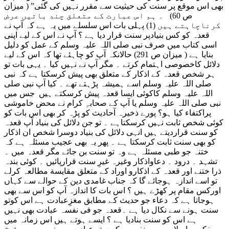
بھی اس موقع پر سنت کی حیثیت سے مقرر نہیں کی گئی” ( میزان
ص 60) ۔ ہم اس عبارت کے متعلق چند باتیں عرض
کرناچاہتے ہیں (1) پہلی بات اس سلسلے میں یہ ہے کہ آپ نے
قعدہ کو کس بنیادپر سنت قرار دیا ہے ؟ آپ نے اس کے لیے اپنی
اسی کتاب میں صرف نبی صلی اللہ علیہ وسلم کے عمل کو دلیل
بنایا ہے ( میزان ص 291) حالانکہ آپ کو چاہئے تھا کہ اس کے لیے
دلائل کاخصوصی اہتمام کرتے ۔ مگر آپ نے نہیں کیا ۔ یہی بات تو
ہر شخص قعدہ کے اذکار کے متعلق بھی پیش کرسکتا ہے کہ نبی
صلی اللہ علیہ وسلم اسے ہمیشہ پڑہتے تھے ۔ کیا آپ نبی صلی
اللہ علیہ وسلم کاکوئی ایسا قعدہ پیش کرسکتے ہیں جس میں
نبی صلی اللہ علیہ وسلم یا آپ کے صحابہِ کرام نے محض خاموشی
پراکتفاء کیا ہو؟ پورے ذخیرہ آحادیث کو پڑہ کر بھی اس بات کو
کوئی شخص ثابت نہیں کرسکتاہے ۔ تو جن دلائل کی بنیاد آپ قعدہ
کو سنت قراردیتے ہیں انہی دلائل کی بنیاد دوسرا شخص ان اذکار
کو بھی سنت ثابت کرسکتا ہے ۔ پھر یہ بھی عجیب مسئلہ ہے کہ
ختنہ جو طبی مسئلہ ہے وہ تو سنت بن جائے مگر قعدہ میں ۔
تشہد ۔ درود ۔ دعاواذکار وغیرہ غیرِ سنت قرارپائیں ۔ کوئی بندہ
ذرا ختنے اور قعدہ کے اذکارو اوراد کے متعلق مقایسة مطالعہ کرلے
تو اسے اندازہ ہوجائے گا کہ جناب غامدی دین کے حوالے سے کہاں
اورکس مقام پر کھڑے ہیں ؟ اس بات کا اندازہ آپ کو اس سے بھی
ہوجاتا ہے کہ دعاء جو حدیث کے مطابق مغزِعبادت ہے اس کوتو
سنت ہونے سے نکال دیا ہے ۔قعدہ جو فی نفسہ عبادت بھی نہیں
ہے اس کو سنت بنادیا ہے ؟ ایسے ہوتے ہیں اس زمانہ میں