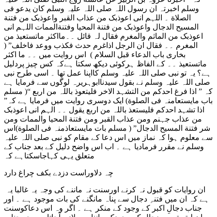
وسلم اخبرتہ ان رسول اللہ صلی اللہ علیہ وسلم کان یدعو فی
الصلاة ۔ اللہم انی اعوذبک من عذاب القبر واعوذبک من فتنة
المسیح الدجال واعوذبک من فتنة المحیا وفتنةالممات اللہم انی
اعوذبک من الماثم والمغرم فقال لہ قائل ۔۔مااکثر ماتستعیذ من
المغرم ۔۔ فقال ان الرجل اذاغرم حدث فکذب ووعد فاخلف” (
بخاری باب الدعاء قبل السلام ) اس روایت میں ۔۔ ما اکثر
ماتستعیذ ۔۔ کے الفاظ ہرکوئی دیکھ سکتا ہےکہ کس چیز پردلیل
ہے؟ یہ تو نبی صلی اللہ علیہ وسلم کااپنا عمل تھا ۔ اسی طرح نبی
صلی اللہ علیہ وسلم نے بقول سیدناابوہریرہ لوگوں سے فرمایا ہے
کہ ” اذا فرغ احدکم من التشہد الاخر فلیتعوذ باللہ من اربع “( مسلم
باب مایستعامنہ فی الصلوة) ایک دوسری روایت میں فرمایا ہے کہ”
اذا تشہد احدکم فلیستعذ باللہ من اربع یقول ۔۔ الہم انی اعوذبک
من عذاب جہنم ومن عذاب القبر ومن فتنة المحیا والممات ومن
شر فتنة المسیح الدجال” ( مسلم بات مایستعاذمنہ فی الصلوة)اس
سے معلوم ہوا کہ نماز میں اس دعا کے مقام کو نبی صلی اللہ علیہ
وسلم نے مقرر فرمادیا ہے ۔ اب اس واضح دلیل کے بعد جناب کے
متعلق یہی کہاجاسکتاہے کہ
چہ دلاوراست دزدے بکف چراغ دارد
ان روایات کو قبول نہ کرنے اورسنت نہ ماننے کی وجہ یہ غالبا یہ
ہے کہ ان میں فتنہِ دجال سے پناہ مانگنے کی بات موجود ہے ۔ اور
جناب دجالِ اکبر کے وجود کے منکر ہے ۔ اگر وہ اس دعاکوسنت