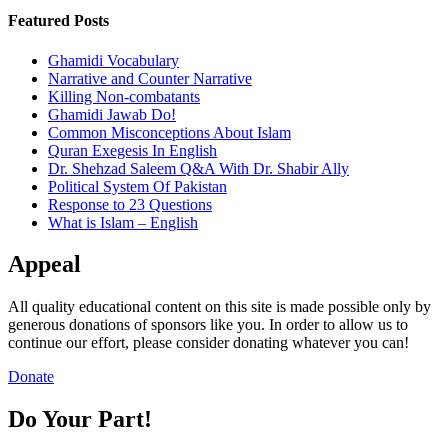
Featured Posts
Ghamidi Vocabulary
Narrative and Counter Narrative
Killing Non-combatants
Ghamidi Jawab Do!
Common Misconceptions About Islam
Quran Exegesis In English
Dr. Shehzad Saleem Q&A With Dr. Shabir Ally
Political System Of Pakistan
Response to 23 Questions
What is Islam – English
Appeal
All quality educational content on this site is made possible only by
generous donations of sponsors like you. In order to allow us to
continue our effort, please consider donating whatever you can!
Donate
Do Your Part!