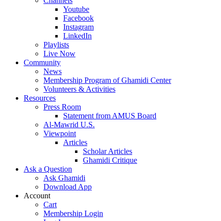
Channels
Youtube
Facebook
Instagram
LinkedIn
Playlists
Live Now
Community
News
Membership Program of Ghamidi Center
Volunteers & Activities
Resources
Press Room
Statement from AMUS Board
Al-Mawrid U.S.
Viewpoint
Articles
Scholar Articles
Ghamidi Critique
Ask a Question
Ask Ghamidi
Download App
Account
Cart
Membership Login