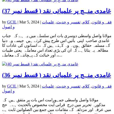
غامدی منہج پر علمیاتی نقد ( قسط نمبر 37)
فقہ و قانون
,
کلام
,
تفسیر و حدیث
,
علمیات
|
Mar 5, 2024
|
GCIL
by
و اصول
مولانا واصل واسطی دوسری بات اس سلسلے میں یہ ہے کہ جناب
غامدی صاحب اپنی باتیں اس طرح پیش کرتے ہیں جیسے وہ دنیا
کے مسلمہ حقائق ہوں۔ وہ کہتے ہیں کہ ،، انسانوں کی عادات کا
مطالعہ یہ بتاتا ہے کہ ان کی بڑی تعداد اس معاملے یعنی طیبات
اور خبائث کے پہچاننے کے معاملے ،،...
غامدی منہج پر علمیاتی نقد ( قسط نمبر 36)
فقہ و قانون
,
کلام
,
تفسیر و حدیث
,
علمیات
|
Mar 5, 2024
|
GCIL
by
و اصول
مولانا واصل واسطی جمہورامت اس بات پر متفق ہیں کہ
مذکورہ تحریر میں درج قرانی آیت مخصوص بالحدیث ہے۔ حج
میں عرفہ اور مزدلفہ کے مقامات میں جمع بین الصلواتین ثابت ہے