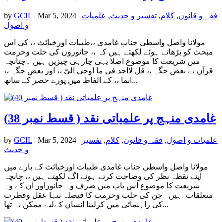
فقہ و قانون
,
کلام
,
تفسیر و حدیث
,
علمیات
|
Mar 5, 2024
|
GCIL
by
و اصول
مولانا واصل واسطی جناب غامدی ،،طیبات اورخبائث ،، کی اس
مبحث کو بڑھاتے ہوئے لکھتے ہیں کہ ،، جانوروں کی حلت وحرمت
میں شریعت کا موضوع اصلا یہی چارہی چیزیں ہیں ۔چنانچہ
قرآن نے بعض جگہ ،، قل لااجد فی ما اوحی الیّ ،، اور بعض جگہ ،،
انما ،، کے الفاظ میں پورے حصر کے ساتھ...
غامدی منہج پر علمیاتی نقد ( قسط نمبر 38)
علمیات و اصول
,
فقہ و قانون
,
کلام
,
تفسیر
|
Mar 5, 2024
|
GCIL
by
و حدیث
مولانا واصل واسطی جناب غامدی طیبات اورخبائث کے بارے میں
اپنے نقطہ نظر کی وضاحت کرتے ہوئے اگے لکھتے ہیں ،، چانچہ
شریعت کا موضوع اس باب میں صرف وہ جانوراور ان کے وہ
متعلقات ہیں جن کی حلت وحرمت کا فیصلہ تنہا عقل وفطرت
کی راہنمائی میں کرلینا انسان کےلیے ممکن نہ تھا...