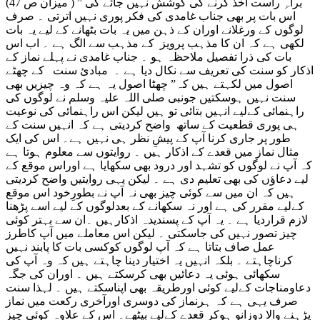
براہِ راست اخذ کرنے کی کوشش نہیں جائے گی ” ( میزان ص 47)
اس بات پر بھی جناب غامدی کی فکر پوری نہیں اترتی ۔ صرف
لوگوں کے ورغلانے اوران کے ذہن میں یہ بات بٹھانے کے لیے یہ بات
لکھی ہے کہ ان کا مذہب پرویز کے مذہب سے الگ ہے ۔ اب اس
بات کی ذرا تفصیل ملاحظہ ہو ۔ جناب غامدی نے پہلے نماز کے
اذکار کو سنت کی تعریف سے نکال دیا ہے ۔ مبادئ سنت کے چھٹے
اصول میں لکہتے ہیں کہ” چھٹا اصول یہ ہے کہ وہ چیزیں بھی
سنت نہیں ہوسکتیں جونبی صلی اللہ علیہ وسلم نے لوگوں کی
راہنمائی کےلیے انہیں بتائی تو ہیں لیکن اس راہنمائی کی نوعیت
ہی پوری قطعیت کے ساتھ واضح کردیتی ہے کہ انہیں سنت کے
طور پر جاری کرنا آپ کے پیشِ نظر ہی نہیں ہے۔ اس کی ایک
مثال نماز میں قعدے کے اذکار ہیں ۔ روایتوں سے معلوم ہوتا ہے
کہ آپ نے لوگوں کو تشہد اور درود بھی سکھایا ہے اوراس موقع کے
لیے دعاؤں کی بھی تعلیم دی ہے ۔ لیکن یہی روایتیں واضح کردیتی
ہیں کہ ان میں سے کوئی چیز بھی نہ آپ نے بطورِخود اس موقع
کےلیے مقرر کی ہے اور نہ سکھانے کے بعدلوگوں کے لیے اسے پڑھنا
لازم قراردیا ہے ۔ یہ آپ کے پسندیدہ اذکارہیں ۔ان سے بہتر کوئی
چیز تصور نہیں کی جاسکتی ۔ لیکن اس معاملے میں آپ کاطرز
عمل صاف بتاتا ہے کہ آپ لوگوں کوکسی بات کا پابند نہیں
کرناچاہتے ۔ بلکہ انہیں یہ اختیار دینا چاہتے ہیں کہ وہ آپ کی
سکھائی ہوئی یہ دعائیں بھی کرسکتے ہیں ۔ اوران کی جگہ
دعاومناجات کےلیے کوئی اورطریقہ بھی اپناسکتے ہیں ۔ لہذا سنت
صرف یہی ہے کہ ہرنماز کی دوسری اورآخری رکعت میں نماز
پڑہنے والا دوزانو ہوکر قعدے کےلیے بیٹھے۔ اس کے علاوہ کوئی چیز