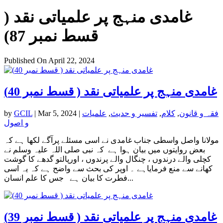
غامدی منہج پر علمیاتی نقد (
قسط نمبر 87)
Published On April 22, 2024
غامدی منہج پر علمیاتی نقد ( قسط نمبر 40)
فقہ و قانون
,
کلام
,
تفسیر و حدیث
,
علمیات
|
Mar 5, 2024
|
GCIL
by
و اصول
مولانا واصل واسطی جناب غامدی نے اسی مسئلے پرآگے لکھا ہے کہ
بعض روایتوں میں بیان ہوا ہے کہ نبی صلی اللہ علیہ وسلم نے
کچلی والے درندوں ، چنگال والے پرندوں ، اورپالتو گدھے کا گوشت
کھانے سے منع فرمایاہے ۔ اوپر کی بحث سے واضح ہے کہ یہ اسی
فطرت کا بیان ہے جس کا علم انسان...
غامدی منہج پر علمیاتی نقد ( قسط نمبر 39)