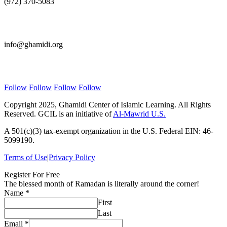
(972) 370-5083
E-mail Us
info@ghamidi.org
Follow Us
Follow
Follow
Follow
Follow
Copyright 2025, Ghamidi Center of Islamic Learning. All Rights
Reserved. GCIL is an initiative of
Al-Mawrid U.S.
A 501(c)(3) tax-exempt organization in the U.S. Federal EIN: 46-
5099190.
Terms of Use
|
Privacy Policy
Register For Free
The blessed month of Ramadan is literally around the corner!
Name
*
First
Last
Email
*