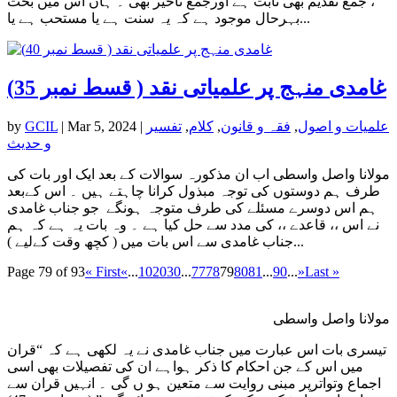
، جمع تقدیم بھی ثابت ہے اورجمع تاخیر بھی ۔ ہاں اس میں بحث
بہرحال موجود ہے کہ یہ سنت ہے یا مستحب ہے یا...
غامدی منہج پر علمیاتی نقد ( قسط نمبر 35)
علمیات و اصول
,
فقہ و قانون
,
کلام
,
تفسیر
|
Mar 5, 2024
|
GCIL
by
و حدیث
مولانا واصل واسطی اب ان مذکورہ سوالات کے بعد ایک اور بات کی
طرف ہم دوستوں کی توجہ مبذول کرانا چاہتے ہیں ۔ اس کےبعد
ہم اس دوسرے مسئلے کی طرف متوجہ ہونگے جو جناب غامدی
نے اس ،، قاعدے ،، کی مدد سے حل کیا ہے ۔ وہ بات یہ ہے کہ ہم
جناب غامدی سے اس بات میں ( کچھ وقت کےلیے )...
Page 79 of 93
« First
«
...
10
20
30
...
77
78
79
80
81
...
90
...
»
Last »
مولانا واصل واسطی
تیسری بات اس عبارت میں جناب غامدی نے یہ لکھی ہے کہ “قران
میں اس کے جن احکام کا ذکر ہواہے ان کی تفصیلات بھی اسی
اجماع وتواترپر مبنی روایت سے متعین ہو ں گی ۔ انہیں قران سے