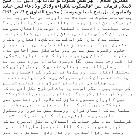
مفکرینِ اسلام ۔ پھر نفسِ سکوت تو عبادت بھی نہیں ہے ۔ شیخ
الاسلام فرماتے ہیں “فالسکوت بلاقراءة ولاذکر ولا دعاء لیس عبادة
ولامامورابہ بل یفتح باب الوسوسة” ( مجموع الفتاوی ج 23 ص 163)
پس جب محض سکوت نہ عبادت ہے ۔اورنہ ہی ماموربہ ہے ۔
تواس کو رکنِ نمازاورسنت بنانے کی آخرکیا دلیل ہے ؟
محض بیٹھنا ۔ اٹھنا ۔ لیٹنا ۔ توعادی افعال میں سے
ہیں ۔ان کو کس بنیاد پر سننِ ہادیہ میں شمار کیا جا
سکتاہے ؟ ہاں اگر اس کے ساتھ کچھ افعال واذکار
متعین ہوں کہ یہ دورانِ قیام کےلیے ہیں ۔ یہ دورانِ
جلوس وقعود میں ہے تو پھر بات عقل میں آجاتی ہے ۔
مگر جناب کو ان چیزوں سے کیا کام وہ تواپنی تفکیر
کا اظہارچاہتے ہیں (2) دوسری بات اس مورد میں یہ ہے
کہ نبی صلی اللہ وسلم جناب غامدی کے بقول لوگوں کو
مختلف آذکار بتااور سکھا کر لوگوں کو اختیار دینا
چاہتے تھے، ان کے لیے سہولت پیداکرناچاہتے تھے ۔
ہم جناب کی اس بات کو تھوڑی دیر کےلیے تسلیم
کرلیتے ہیں ۔ مگر اس سے یہ بات کس طرح نکل آئی ہے کہ
وہ لوگ ان دعاؤں کو دیگر زبانوں میں بھی ادا کرسکتے
ہیں ؟ اوران مسنون دعاؤں کے علاوہ اور دعائیں بھی
کرسکتے ہیں ؟ اس کا زیادہ سے زیادہ یہی مطلب ہو
سکتا ہے کہ انسان قران اورسنت میں ماثوراورمنقول
دعاوں میں سے اپنی سہولت کےلیے کسی کاانتخاب
کرسکتا ہے ۔ مگر جناب کا استدلال بالکل اس طرح ہے کہ
کوئی شخص یہ کہے کہ اللہ کے رسول صلی اللہ علیہ
وسلم نے رفع الیدین اور عدمِ رفع الیدین ۔ یا پھر