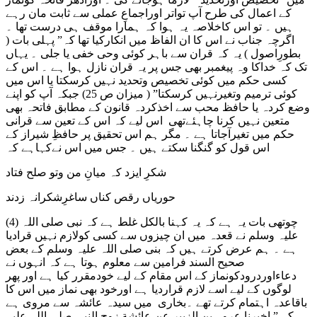
کے اعمال کی طرح آپ تواتر اوراجماعِ عملی سے ثابت مان رہے
ہیں ۔ تو اس کاخلاصہ یہ ہوا کہ ہمارا موقف ہی درست تھا ۔
اگرچہ جناب نے اس کا ان الفاظ میں انکارکیا تھا کہ” پہلی بات (
بطورِاصول ) یہ کہ قران سے باہر کوئی وحی خفی یا جلی ۔ یہاں
تک کہ خداکا وہ پیغمبر بھی جس پر یہ قران نازل ہوا ہے ۔ اس کے
کسی حکم میں کوئی تخصیص وتحدید نہیں کرسکتا یا اس میں
کوئی ترمیم وتغیرنہیں کرسکتا” ( میزان ص 25) جبکہ آپ کو اپنے
وضع کردہ یا حافظ محب سے اخذکردہ قانون کے مطابق فاتحہ بھی
متعین نہیں کرنا چاہئےتھی اس لیے کہ اس کے تعین سے قرانی
حکم میں تغیرآجاتا ہے ۔ مگر ہم اس تحقیق پر حافظِ شیراز کے
اس قول کو گنگنا سکتے ہیں ۔ جس میں اس نےکہاہے کہ
شکرِ ایزد کہ میانِ من وتو صلح فتاد
حوریاں رقص کناں ساغرِشکرانہ زدند
(4) چوتھی بات یہ ہے کہ یہ کہنا بالکل غلط ہے کہ نبی صلی اللہ
علیہ وسلم نے قعدہ میں ان چیزوں سے کسی کولازم نہیں قرادیا
ہے ۔ ہم عرض کرتے ہیں کہ بنی صلی اللہ علیہ وسلم کے بعض
صحیح السند فرامین سے معلوم ہوتا ہے کہ انہوں نے
دعاءاوردرودکونماز کے اس مقام کے لیے خودمقرر کیا ہے اور پھر
لوگوں کے لیے اسے لازم قراردیا ہے اورخود بھی نماز میں اس کا
باقاعدہ اہتمام کرتے تھے ۔بخاری میں سیدہ عائشہ سے مروی ہے
کہ ” اخبرنا عروہ بن الزبیر عن عائشة زوج النبی صلی اللہ علیہ