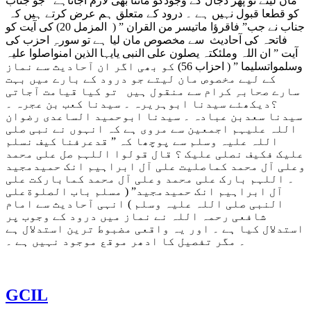
مان لیتے تو پھر دجال کے وجودکو ماننا بھی لازم آجاتاہے جو جناب
کو قطعا قبول نہیں ہے ۔ درود کے متعلق ہم عرض کرتے ہیں کہ
جناب نے جب” فاقرؤا ماتیسر من القران ” ( المزمل 20) کی آیت کو
فاتحہ کی آحادیث سے مخصوص مان لیا ہے تو سورہِ احزب کی
آیت ” ان اللہ وملئکتہ یصلون علی النبی یایہا الذین امنواصلوا علیہ
وسلمواتسلیما ” ( احزاب 56) کو بھی اگر ان آحادیث سے نماز
کے لیے مخصوص مان لیتے جو درود کے بارے میں بہت
سارے صحابہِ کرام سے منقول ہیں تو کیا قیامت آجاتی
؟دیکھئے سیدنا ابوہریرہ ۔ سیدنا کعب بن عجرہ ۔
سیدنا سعدبن عبادہ ۔ سیدنا ابوحمید الساعدی رضوان
اللہ علیہم اجمعین سے مروی ہے کہ انہوں نے نبی صلی
اللہ علیہ وسلم سے پوچھا کہ ” قدعرفنا کیف نسلم
علیک فکیف نصلی علیک ؟ قال قولوا اللہم صل علی محمد
وعلی آل محمد کماصلیت علی آل ابراہیم انک حمیدمجید
۔ اللہم بارک علی محمد وعلی آل محمد کمابارکت علی
آل ابراہیم انک حمیدمجید” ( مسلم باب الصلوةعلی
النبی صلی اللہ علیہ وسلم ) انہی آحادیث سے امام
شافعی رحمہ اللہ نے نماز میں درود کے وجوب پر
استدلال کیا ہے ۔ اور یہ واقعی مضبوط ترین استدلال ہے
۔ مگر تفصیل کا ادھر موقع موجود نہیں ہے ۔
GCIL