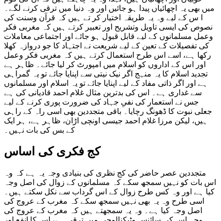
میں بھی یہ اچھائیاں پیدا ہو جائیں اور وہ دنیا میں ترقی کرنے لگے۔
ا س کے لیے وہ یہ طریقہ اختیار کر تے ہیں کہ قرآن وسنت کی
نصوص کی ایسی تاویل وتشریح اور تعبیر کرتے ہیں کہ مغربی فکر
وعمل مسلمانوں کے لیے قابل قبول ہو جائے اور اجتماعی معاملات
کی تفصیلات کے تعین کے لیے شریعت نے اجتہاد کا جو دروازہ کھلا
رکھا ہے، اسے اس طرح استعمال کرتے ہیں کہ مغربی فکر وعمل
اور اس کے اداروں کو اسلام میں امپورٹ کر لیا جائے۔ ظاہر ہے
تجدید اسلام کا یہ منہج اگر نیک نیتی سے اپنایا جائے تو یہ گمراہی
ہے اور اگر ذاتی مفاد کے لیے اپنایا جائے تو یہ اسلام اور مسلمانوں
سے غداری ہے۔ اس کی بدترین مثال غلام احمد قادیانی کی ہے
جس نے استعمار کی نفیِ جہاد کی ضرورت پوری کرنے کے لیے
جعلی نبوت کا ڈھونگ رچایا۔ باقی متجددین بھی اسی راہ کے راہی
ہیں، لیکن مرزا غلام احمد جیسی اونچی اڑان، ظاہر ہے، ہر ایک
کے بس کی بات نہیں۔
کج فکری کی اساس
متجددین عصر حاضر کی کج نظری کی بنیادی وجہ یہ ہے کہ وہ
اس بات کو نہیں سمجھ سکے کہ مسلمانوں کے زوال کی اصل وجہ
کیا ہے اور وہ کس طرح زوال کے اس گرداب سے نکل سکتے ہیں۔
اسی طرح وہ یہ بھی نہیں سمجھ سکے کہ مغرب کے عروج کی
اصل وجہ کیا ہے۔ وہ یہ سمجھتے ہیں کہ مغرب کے عروج کی
وجہ اس کی سائنس وٹیکنالوجی میں ترقی ہے، اس کا انفع اور