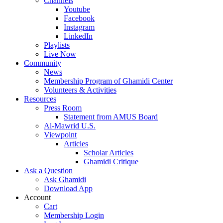
Channels
Youtube
Facebook
Instagram
LinkedIn
Playlists
Live Now
Community
News
Membership Program of Ghamidi Center
Volunteers & Activities
Resources
Press Room
Statement from AMUS Board
Al-Mawrid U.S.
Viewpoint
Articles
Scholar Articles
Ghamidi Critique
Ask a Question
Ask Ghamidi
Download App
Account
Cart
Membership Login