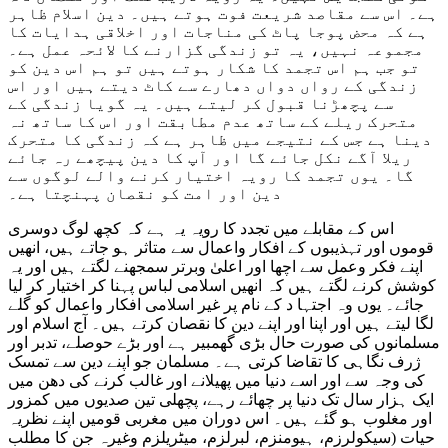
ہے۔ اس سے مقاصد شریعت فوت ہوتے ہیں۔ دین اسلام ظاہر
ہے کہ محض پوجا پاٹ کی مناجات اور اخلاقی ہدایات کا
مجموعہ نہیں، یہ تو زندگی گزارنے کا لائحہ عمل ہے۔
تو جب ہم اس تجمد کا شکار ہوتے ہیں تو ہم اس دین کو
زندگی کے رواں دواں دھارے سے کاٹ دیتے ہیں اور اس
سے پچھڑنا قبول کر لیتے ہیں۔ یہ گویا زندگی کے
متحرک ریلے کے ساتھ عدم مطابقت اور اس کا ساتھ نہ
دینا ہے جس کے نتیجے میں ظاہر ہے کہ زندگی کا متحرک
ریلا آگے نکل جائے گا اور آپ کا دین پیچھے رہ جائے
گا۔ یوں تجمد کا رویہ اختیار کرنے والے لوگوں سے
دین اور امت کو نقصان پہنچتا ہے۔
اس کے مقابلے میں تجدد کا رویہ یہ ہے کہ کچھ لوگ دوسری
قوموں اور تہذیبوں کے افکار واعمال سے متاثر ہو جاتے ہیں، انھیں
اپنے فکر وعمل سے اچھا اور اعلیٰ وبرتر سمجھنے لگتے ہیں اور یہ
کوشش کرنے لگتے ہیں کہ انھیں اسلامی لباس پہنا کر اختیار کر لیا
جائے۔ یوں وہ اجتہا د کے نام پر غیر اسلامی افکار واعمال کو گلے
لگا لیتے ہیں اور اپنا اور اپنے دین کا نقصان کرتے ہیں۔ آج اسلام اور
مسلمانوں کی صورت حال بڑی گھمبیر ہے اور بڑے حوصلے، تدبر اور
ژرف نگاہی کا تقاضا کرتی ہے۔ مسلمان جو اپنے دین سے تمسک
کی وجہ سے اور اسے دنیا میں پھیلانے اور غالب کرنے کی دھن میں
ایک ہزار سال تک دنیا پر چھائے رہے، پچھلی تین صدیوں میں کمزور
اور مغلوب ہو گئے ہیں۔ اس دوران میں مغربی قومیں اپنے نظریہ
حیات (سیکولرزم، ہیومنزم، لبرلزم، میٹریلزم وغیرہ جن کا مطلب