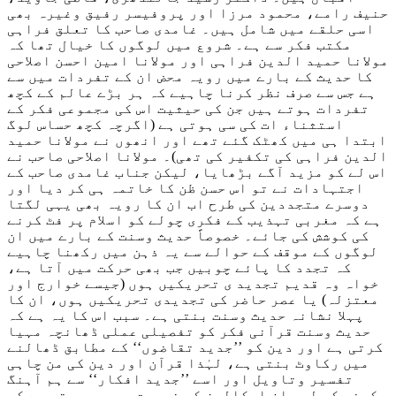
حنیف رامے، محمود مرزا اور پروفیسر رفیق وغیرہ بھی
اسی حلقے میں شامل ہیں۔ غامدی صاحب کا تعلق فراہی
مکتب فکر سے ہے۔ شروع میں لوگوں کا خیال تھا کہ
مولانا حمید الدین فراہی اور مولانا امین احسن اصلاحی
کا حدیث کے بارے میں رویہ محض ان کے تفردات میں سے
ہے جس سے صرف نظر کرنا چاہیے کہ ہر بڑے عالم کے کچھ
تفردات ہوتے ہیں جن کی حیثیت اس کی مجموعی فکر کے
استثناء ات کی سی ہوتی ہے (اگرچہ کچھ حساس لوگ
ابتدا ہی میں کھٹک گئے تھے اور انھوں نے مولانا حمید
الدین فراہی کی تکفیر کی تھی)۔ مولانا اصلاحی صاحب نے
اس لے کو مزید آگے بڑھایا، لیکن جناب غامدی صاحب کے
اجتہادات نے تو اس حسن ظن کا خاتمہ ہی کر دیا اور
دوسرے متجددین کی طرح اب ان کا رویہ بھی یہی لگتا
ہے کہ مغربی تہذیب کے فکری چولے کو اسلام پر فٹ کرنے
کی کوشش کی جائے۔ خصوصاً حدیث وسنت کے بارے میں ان
لوگوں کے موقف کے حوالے سے یہ ذہن میں رکھنا چاہیے
کہ تجدد کا پائے چوبیں جب بھی حرکت میں آتا ہے،
خواہ وہ قدیم تجدید ی تحریکیں ہوں (جیسے خوارج اور
معتزلہ) یا عصر حاضر کی تجدیدی تحریکیں ہوں، ان کا
پہلا نشانہ حدیث وسنت بنتی ہے۔ سبب اس کا یہ ہے کہ
حدیث وسنت قرآنی فکر کو تفصیلی عملی ڈھانچہ مہیا
کرتی ہے اور دین کو ’’جدید تقاضوں‘‘ کے مطابق ڈھالنے
میں رکاوٹ بنتی ہے، لہٰذا قرآن اور دین کی من چاہی
تفسیر وتاویل اور اسے ’’جدید افکار‘‘ سے ہم آہنگ
کرنے کے لیے ان اسکالرز کو ضرورت محسوس ہوتی ہے کہ