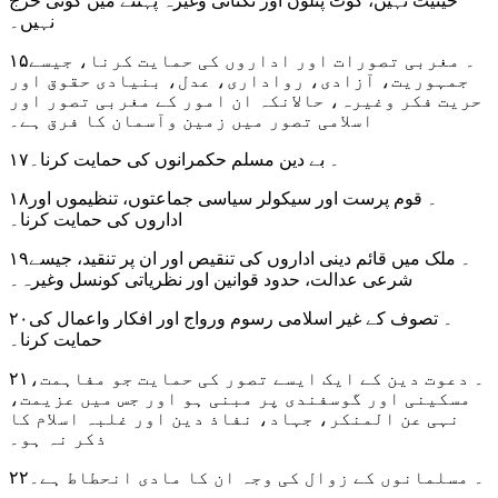
حیثیت نہیں، کوٹ پتلون اور نکٹائی وغیرہ پہننے میں کوئی حرج
نہیں۔
۱۵۔ مغربی تصورات اور اداروں کی حمایت کرنا، جیسے
جمہوریت، آزادی، رواداری، عدل، بنیادی حقوق اور
حریت فکر وغیرہ، حالانکہ ان امور کے مغربی تصور اور
اسلامی تصور میں زمین وآسمان کا فرق ہے۔
۱۷۔ بے دین مسلم حکمرانوں کی حمایت کرنا۔
۱۸۔ قوم پرست اور سیکولر سیاسی جماعتوں، تنظیموں اور
اداروں کی حمایت کرنا۔
۱۹۔ ملک میں قائم دینی اداروں کی تنقیص اور ان پر تنقید، جیسے
شرعی عدالت، حدود قوانین اور نظریاتی کونسل وغیرہ۔
۲۰۔ تصوف کے غیر اسلامی رسوم ورواج اور افکار واعمال کی
حمایت کرنا۔
۲۱۔ دعوت دین کے ایک ایسے تصور کی حمایت جو مفاہمت،
مسکینی اور گوسفندی پر مبنی ہو اور جس میں عزیمت،
نہی عن المنکر، جہاد، نفاذ دین اور غلبہ اسلام کا
ذکر نہ ہو۔
۲۲۔ مسلمانوں کے زوال کی وجہ ان کا مادی انحطاط ہے۔