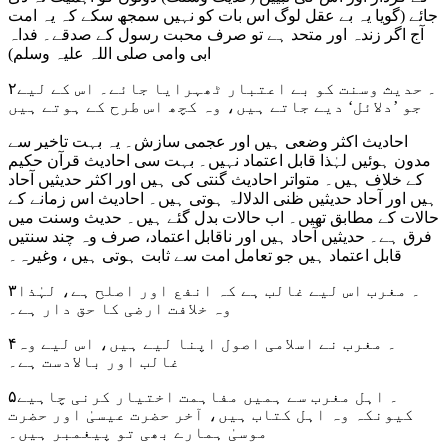
جائے (گویا یہ بے عقل لوگ اس بات کو نہیں سمجھ سکے کہ یہ امت
آج اگر زندہ اور متحد ہے تو صرف محبت رسول کے صدقے۔ فداہ
ابی وامی صلی اللہ علیہ وسلم)
۲۔ حدیث وسنت کو بے اعتبار ٹھہرایا جائے۔ اس کے لیے
جو ’دلائل‘ دیے جاتے ہیں، وہ کچھ اس طرح کے ہوتے ہیں
احادیث اکثر وضعی ہیں اور عجمی سازش۔ یہ بہت تاخیر سے
مدون ہوئیں لہٰذا قابل اعتماد نہیں۔ بہت سی احادیث قرآن حکیم
کے خلاف ہیں۔ متواتر احادیث گنتی کی ہیں اور اکثر حدیثیں آحاد
ہیں اور آحاد حدیثیں ظنی الدلالۃ ہوتی ہیں۔ احادیث اس زمانے کے
حالات کے مطابق تھیں۔ اب حالات بدل گئے ہیں۔ حدیث وسنت میں
فرق ہے۔ حدیثیں آحاد ہیں اور ناقابل اعتماد، صرف وہ چند سنتیں
قابل اعتماد ہیں جو تعامل امت سے ثابت ہوتی ہیں ، وغیرہ۔
۳۔ مغرب اس لیے غالب ہے کہ انفع اور اصلح ہے، لہٰذا
وہ خلافت ارضی کا حق دار ہے۔
۴۔ مغرب نے اسلامی اصول اپنا لیے ہیں، اس لیے وہ
غالب اور بالادست ہے۔
۵۔ اہل مغرب سے ہمیں مفاہمت اختیار کرنی چاہیے
کیونکہ وہ اہل کتاب ہیں، آخر حضرت عیسیٰ اور حضرت
موسیٰ ہمارے بھی تو پیغمبر ہیں۔