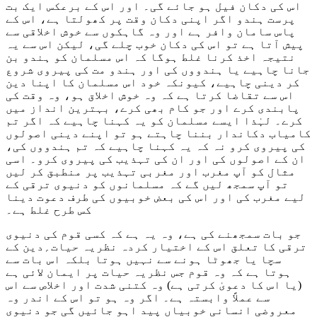
اس کی دکان فیل ہو جائے گی۔ اور اس کے برعکس ایک بت
پرست ہندو اگر اپنی دکان وقت پر کھولتا ہے، اس کے
پاس سامان وافر ہے اور وہ گاہکوں سے خوش اخلاقی سے
پیش آتا ہے تو اس کی دکان خوب چلے گی، لیکن اس سے یہ
نتیجہ اخذ کرنا غلط ہوگا کہ اس مسلمان کو ہندو بن
جانا چاہیے یا ہندووں کی اور ہندو مت کی پیروی شروع
کر دینی چاہیے، کیونکہ خود اس مسلمان کا اپنا دین
اس سے تقاضا کرتا ہے کہ وہ خوش اخلاق ہو، وہ وقت کی
پابندی کرے اور جو کام بھی کرے، بہترین انداز میں
کرے۔ لہٰذا ایسے مسلمان کو یہ کہنا چاہیے کہ اگر تم
کامیاب دکاندار بننا چاہتے ہو تو اپنے دینی اصولوں
کی پیروی کرو نہ کہ یہ کہنا چاہیے کہ تم ہندووں کی،
ان کے اصولوں کی اور ان کی تہذیب کی پیروی کرو۔ اسی
مثال کو آپ مغرب اور مغربی تہذیب پر منطبق کر لیں
تو آپ سمجھ لیں گے کہ مسلمانوں کو دنیوی ترقی کے
لیے مغرب کی اور اس کی بعض خوبیوں کی طرف دعوت دینا
کس طرح غلط ہے۔
جو بات سمجھنے کی ہے، وہ یہ ہے کہ کسی قوم کی دنیوی
ترقی کا تعلق اس کے اختیار کردہ نظریہ حیات؍دین کے
سچا یا جھوٹا ہونے سے نہیں ہوتا بلکہ اس بات سے
ہوتا ہے کہ وہ قوم جس نظریہ حیات پر ایمان لائی ہے
(یا اس کا دعویٰ کرتی ہے) وہ کتنی شدت اور اخلاص سے اس
سے عملاً وابستہ ہے۔ اگر وہ ہو تو اس کے اندر وہ
معروضی انسانی خوبیاں پید اہو جائیں گی جو دنیوی