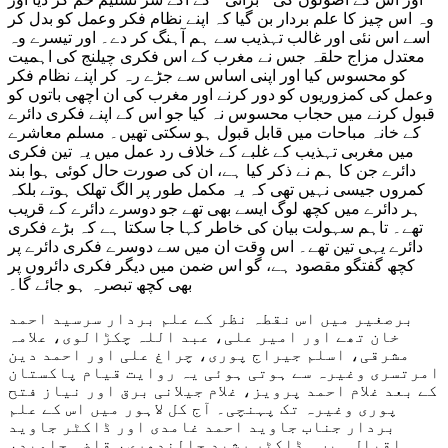
وہ اس چیز کا علم بردار بن گیا کہ اپنے نظام فکر وعمل کو بدل کر
اسے اس نئی اور غالب تہذیب سے ہم آہنگ کر دے۔ اور تیسرے وہ
معتدل مزاج حلقہ جس نے مغرب کے اس فکری چیلنج کی اہمیت
کو محسوس کیا اور اپنی اساس سے جڑے رہ کر اپنے نظام فکر
وعمل کی کمزوریوں کو دور کرنے اور مغرب کی ان اچھی باتوں کو
قبول کرنے میں حجاب محسوس نہ کیا جو اس کے اپنے فکری دائرے
کے خانہ مباحات میں قابل قبول ہو سکتی تھیں۔ مسلم معاشرے
میں مغربی تہذیب کے غلبے کے خلاف رد عمل میں یہ تین فکری
دائرے جن کا ہم نے ذکر کیا ہے، ان کی صورت حال کوئی ہوا بند
کمروں جیسی نہیں تھی کہ یہ مکمل طور پر الگ تھلک ہوتے بلکہ
ہر دائرے میں کچھ لوگ ایسے بھی تھے جو دوسرے دائرے کے قریب
تھے۔ تاہم سہولت بیان کی خاطر کہا جا سکتا ہے کہ بڑے فکری
دائرے یہی تین تھے۔ اس وقت ان میں سے دوسرے فکری دائرے پر
کچھ گفتگو مقصود ہے، گو اس ضمن میں دیگر فکری دائروں پر
بھی کچھ تبصرہ ہو جائے گا۔
برصغیر میں اس نقطہ نظر کے علم بردار سرسید احمد
خان تھے اور امیر علی، عبد اللہ چکڑالوی، علامہ
مشرقی، اسلم جیراج پوری، چراغ علی اور احمد دین
امرتسری وغیرہ سے ہوتی ہوئی یہ روایت قیام پاکستان
کے بعد غلام احمد پرویز، غلام جیلانی برق اور نیاز فتح
پوری وغیرہ تک پہنچی۔ آج کل لاہور میں اس کے علم
بردار جناب جاوید احمد غامدی اور ڈاکٹر جاوید
اقبال ہیں۔ ڈاکٹر رشید جالندھری، قاضی جاوید،