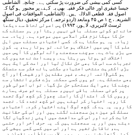
کسی کمی بیشی کی ضرورت پڑ سکتی ہے۔ چنانچہ الشاطبی
جیسا عبقری اور عالی فکر فقیہ بھی یہ کہنے پر مجبور ہو گیا کہ
اصول فقہ قطعی الدلالۃ ہیں۔ (الشاطبی، الموافقات فی اصول
الشریعہ، ج ۱ ص ۴۵ ومابعد (اردو ترجمہ) مرکز تحقیق، دیال سنگھ
ٹرسٹ لائبریری، لاہور، ۱۹۹۳) پس اصولی لحاظ سے دیکھا
جائے تو کوئی مسئلہ باقی نہیں رہتا اور ہر مسئلے کے
حل کا میکانزم فکر اسلامی میں موجود ہے۔ زیادہ سے
زیادہ یہ ہو سکتا ہے کہ کسی اجتہادی مسئلے میں اہل
علم کا آپس میں اختلاف ہو جائے۔ تو ہوتا رہے، یہ کون
سی بڑی بات ہے۔ سوچنے سمجھنے والے لوگوں کا آپس میں
اختلاف تو ہوتا ہی رہتا ہے۔ ویسے امت نے صدیوں کے
تجربات سے اس کا بھی حل نکال لیا اور امت کی ایک بہت
بڑی اکثریت منتخب اجتہادی مکتب ہائے فکر سے منسلک
ہو گئی (ائمہ اربعہ، غیر مقلدین اور شیعہ) اور آج
بھی منسلک ہے۔ تو یوں کسی ممکنہ بڑے فکری انتشار سے
بچنے کا بھی ایک مستحکم حل مل گیا۔ تو اب اصولی طور
پر کوئی مسئلہ باقی نہیں، مسئلہ ہے تو صرف ہمارے
رویوں کا کہ اعتدال کا راستہ چھوڑ کر کچھ لوگ تجمد
کا رویہ اختیار کر لیتے ہیں تو کچھ تجدد کا۔ تجمد
کا رویہ یہ ہے کہ کچھ لوگ اپنے اختیار کردہ اجتہادی
مسلک کو عین دین سمجھنے لگتے ہیں اور اس کی حقانیت
ثابت کرنے اور اس کی مدافعت میں اپنی زندگیاں لگا
دیتے ہیں اور یہ سمجھتے ہیں کہ یہ حرف آخر اور حتمی
ہے، ناقابل تغیر ہے اور اس میں کسی کمی بیشی کی
کوئی گنجایش نہیں۔ یہ رویہ لاریب غلط اور نقصان د ہ