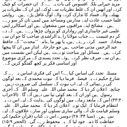
مزید حیرانی بلکہ افسوس کی بات یہ ہے کہ ان حضرات کو چیک
کرنے اور انھیں ان کے غلط نظریات سے ٹوکنے اور ان کے نظریات پر
پھیلنے والے فساد کا تدارک کرنے والے لوگ غافل پڑے ہیں۔ روایتی
علما حسب عادت اپنے مدارس ومساجد میں لمبی تان کر سو رہے
ہیں۔ مشائخ اپنے مراقبوں میں مشغول ہیں اور اسکالرز اپنی
علمی غیر جانبداری اور رواداری کو پروان چڑھا رہے ہیں۔ لے دے
کر دم غنیمت ہے جناب مولانا زاہد الراشدی صاحب کا جو ان سے
مجادلہ حسنہ کرتے رہتے ہیں، یا پھر ماہنامہ ’’محدث‘‘ کے حافظ
عبد الرحمن مدنی صاحب ہیں جو جارحانہ انداز میں ان کا پیچھا
کرتے ہیں۔ مسائل اور مباحث تو بہت ہیں لیکن اس نشست میں
ہم ان سے صرف نظر کرتے ہوئے تجدد پسندی کے مرکزی موضوع
اور اساسی فکر پر کچھ گفتگو کریں گے۔
مسئلہ تجدد کی اساس کیاہے؟ اس کی فکری اساس یہ ہے کہ
شارع حکیم نے یہ فیصلہ فرما دیا کہ نبوت محمدی کے بعد لوگوں
کی رہنمائی کے لیے اب نبوت کے تسلسل کی ضرورت نہیں۔
چنانچہ اعلان کر دیا کہ محمد صلی اللہ علیہ وسلم اللہ کے آخری
رسول ہیں اور ان کے بعد کوئی نیا نبی نہیں آئے گا۔ (الاحزاب
۳۳:۴۰) اس کے مابعد زمانے میں لوگوں کی ہدایت کے لیے اس نے یہ
انتظام فرمایا کہ ایک تو یہ اعلان کر دیا کہ محمد صلی اللہ علیہ
وسلم قیامت تک آنے والی ساری نسلوں اور سارے علاقوں کے لیے
نبی ہیں۔ (سبا ۳۴: ۲۸) دوسرے اس نے کتاب (قرآن حکیم) کی
حفاظت کا ذمہ خود لیا کہ یہ محفوظ رہے گی۔ (الحجر ۱۵:۹)
تیسرے اس نے امت محمدیہ کی یہ ڈیوٹی لگائی کہ ہدایت لوگوں