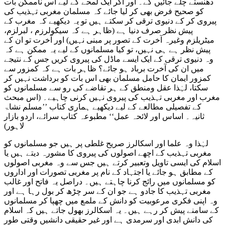
دھنستے چلے جائیں گے۔ اور اگر ایک لمحے کے لیے اس ناممکن بات
کو صحیح فرض بھی کر لیا جائے کہ مسلمان مغربی تہذیب کی
پیروی کر کے دنیوی ترقی کر سکتے ہیں تو یہ دیکھیے کہ مغرب کے
پیش نظر صرف دنیا ہے (ظاہر ہے کہ سیکولرزم ، لبرلزم،
میٹریلزم وغیرہ آخرت کے تصور پر مبنی نہیں) اور آخرت تو ان کے
پیش نظر ہے ہی نہیں، تو کیا مسلمانوں کے لیے یہ ممکن ہے کہ
وہ دنیوی ترقی کے ایک ایسے ماڈل کی پیروی کریں جس کے نتیجے
میں ان کی آخرت برباد ہو جائے؟ ظاہر بات ہے کہ کمزور سے
کمزور ایمان کا حامل مسلمان بھی اس بات کو برداشت نہیں کر
سکتا، لہٰذا عقل ومنطق کے ہر تقاضے کی رو سے مسلمانوں کو
مغرب اور مغربی تہذیب کی پیروی نہیں کرنی چاہیے۔ (اس مبحث
کے تفصیلی مطالعے کے لیے دیکھیے ہماری کتاب ’’مسلم نشاۃ
ثانیہ۔ اساس اور لائحہ عمل‘‘ مطبوعہ کتاب سرائے، اردو بازار
لاہور)
لہٰذا وہ علما اور اسکالرز صریح غلطی پر ہیں جو مسلمانوں کو
مغربی تہذیب کے اچھے اصولوں کی پیروی کا مشورہ دیتے ہیں یا
اسلام کی ایسی تاویل وتعبیر کرتے ہیں جس سے وہ مغربی اصولوں
کے مطابق ہو جائے یا اجتہاد کے نام پر مغربی تصورات اور اداروں
کو مسلمانوں میں رائج کرنا چاہتے ہیں۔ دراصل یہ فاتح اور غالب
مغربی تہذیب کا جادو ہے جو ان کے سر چڑھ کر بول رہا ہے اور
وہ اپنی فکری مرعوبیت کو دانش کے ملمع میں چھپا کر مسلمانوں
کے سامنے پیش کر رہے ہیں۔ یہ اسکالرز بھول جاتے ہیں کہ اسلام
کی دانش ابدی اور سرمدی ہے اور غیر حقیقی دانشیں وقتی طور