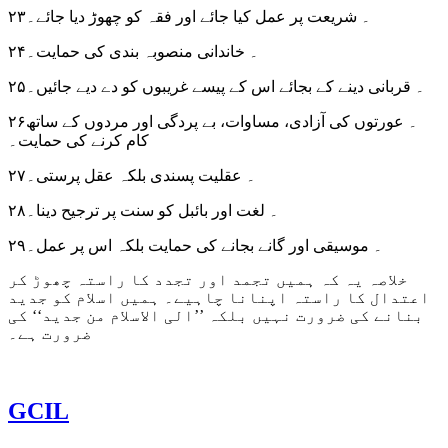
۲۳۔ شریعت پر عمل کیا جائے اور فقہ کو چھوڑ دیا جائے۔
۲۴۔ خاندانی منصوبہ بندی کی حمایت۔
۲۵۔ قربانی دینے کے بجائے اس کے پیسے غریبوں کو دے دیے جائیں۔
۲۶۔ عورتوں کی آزادی، مساوات، بے پردگی اور مردوں کے ساتھ
کام کرنے کی حمایت۔
۲۷۔ عقلیت پسندی بلکہ عقل پرستی۔
۲۸۔ لغت اور بائبل کو سنت پر ترجیح دینا۔
۲۹۔ موسیقی اور گانے بجانے کی حمایت بلکہ اس پر عمل۔
خلاصہ یہ کہ ہمیں تجمد اور تجدد کا راستہ چھوڑ کر
اعتدال کا راستہ اپنانا چاہیے۔ ہمیں اسلام کو جدید
بنانے کی ضرورت نہیں بلکہ ’’الی الاسلام من جدید‘‘ کی
ضرورت ہے۔
GCIL