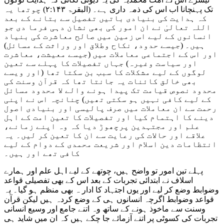
تک پہنچانا اب اس کی ذمہ داری ہے۔ (البقرۃ ۲:۱۴۳) چوتھا یہ
کہ ہدایت کی بنیادی باتیں تفصیل سے بتانے کے بعد
اللہ تعالیٰ نے ان امور کی بھی نشان دہی فرما دی جو
انسانوں کے لیے اس زمین میں صالح معاشرت کی بنیاد
ہیں۔ (جیسے حدود، نکاح وطلاق اور وراثت کے مسائل)
اور اس کے اجتماعی معاملات میں (جیسے معیشت، معاشرت
اور سیاست وغیرہ) جہاں تفصیلات کا پہلے سے تعین
لوگوں کے لیے مشکلات کا سبب بن سکتا تھا (اور ویسے
بھی خالق کائنات یہ جانتا تھا کہ قرآن وسنت کی
محدود نصوص قیامت تک پیدا ہونے والے لا محدود مسائل
کے لیے کافی نہیں ہو سکتی تھیں) چنانچہ اس نے اپنی
رحمت سے ان معاملات میں صرف پالیسی اور بنیادی اصول
دینے کا اہتمام کیا اور تفصیلات کا تعین امت کے اہل
علم اور مجتہدین پرچھوڑ دیا کہ وہ اپنے زمانے،
علاقے اور حالات کی رعایت سے ان کا تعین کر لیں۔ یہ
انتظامات دین اسلام اور شریعت محمدی کے دوام کے لیے
کافی تھے اور ہیں۔
پہلے تین امور تو واضح ہیں، چوتھے کے لیے اہل علم اور ہمارے
اسلاف نے ابتدائی تجربات کے بعد اس کے بھی تفصیلی قواعد
وضوابط وضع کر لیے اور یوں اجتہاد کا ادار ہ بھی منظم ہو گیا۔ یہ
قواعد وضوابط اگرچہ انسانوں ہی کے وضع کردہ ہیں لیکن قرآن
وسنت سے ماخوذ ہونے کے ساتھ وہ اتنے جامع اور وسیع انسانی
تجربات کی کسوٹی پر اتنے آزمائے جا چکے ہیں کہ ان میں شاید ہی