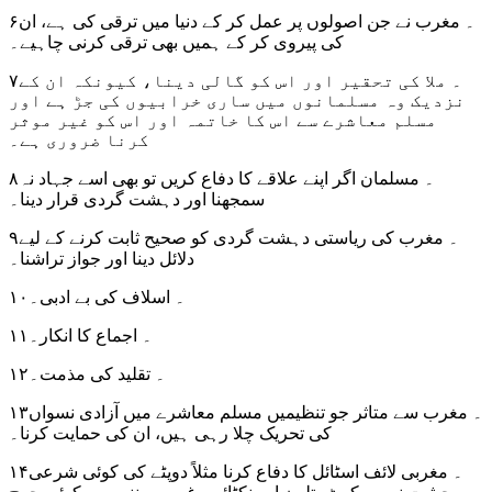
۶۔ مغرب نے جن اصولوں پر عمل کر کے دنیا میں ترقی کی ہے، ان
کی پیروی کر کے ہمیں بھی ترقی کرنی چاہیے۔
۷۔ ملا کی تحقیر اور اس کو گالی دینا، کیونکہ ان کے
نزدیک وہ مسلمانوں میں ساری خرابیوں کی جڑ ہے اور
مسلم معاشرے سے اس کا خاتمہ اور اس کو غیر موثر
کرنا ضروری ہے۔
۸۔ مسلمان اگر اپنے علاقے کا دفاع کریں تو بھی اسے جہاد نہ
سمجھنا اور دہشت گردی قرار دینا۔
۹۔ مغرب کی ریاستی دہشت گردی کو صحیح ثابت کرنے کے لیے
دلائل دینا اور جواز تراشنا۔
۱۰۔ اسلاف کی بے ادبی۔
۱۱۔ اجماع کا انکار۔
۱۲۔ تقلید کی مذمت۔
۱۳۔ مغرب سے متاثر جو تنظیمیں مسلم معاشرے میں آزادی نسواں
کی تحریک چلا رہی ہیں، ان کی حمایت کرنا۔
۱۴۔ مغربی لائف اسٹائل کا دفاع کرنا مثلاً دوپٹے کی کوئی شرعی