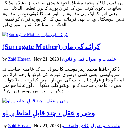
پروفیسر ڈاکٹر محمد مشتاق احمد غامدی صاحب بڑے شدّ و مدّ کے
ساتھ یہ دعوی کرتے ہیں کہ قرآن پورے کا پورا قطعی الدلالہ ہے،
یعنی اس کا ایک ہی مفہوم ہے اور اس کا کوئی دوسرا مفہوم
نہیں ہوسکتا۔ وہ یہ بھی فرماتے ہیں کہ اگر پورے قرآن کو قطعی
الدلالہ نہ مانا جائے تو وہ میزان اور...
(Surrogate Mother) کرائے کی ماں
علمیات و اصول
,
فقہ و قانون
|
Nov 21, 2023
|
Zaid Hassan
by
ڈاکٹر حافظ محمد زبیر دوست کا سوال ہے کہ غامدی صاحب نے
سروگیسی یعنی کسی دوسری عورت کی کوکھ یا رحم کرائے پر
لینے کو جائز قرار دیا ہے، آپ کی اس بارے میں کیا رائے ہے؟ جواب:
میں نے غامدی صاحب کا وہ ویڈیو کلپ دیکھا ہے اور غالبا جو میں
نے دیکھا ہے، یہ اس موضوع پر ان کا...
وحی و عقل ، چند قابلِ لحاظ پہلو
علمیات و اصول
,
کلام
,
فلسفہ و
|
Nov 21, 2023
|
Zaid Hassan
by