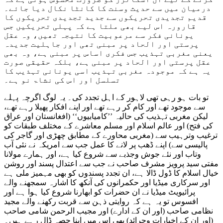
درمیان میں سے حدیث وسنت کا کانٹا نکال دیا جائے۔
قدیم تجدیدی تحریکوں سے جدید تجدیدی تحریکوں کا
قارورہ اس لیے بھی ملتا ہے کہ پہلی تحریکیں جس
یونانی فکر سے مرعوبیت کا نتیجہ تھیں، وہ عقل
پرستی اور الحاد پر مبنی تھی اور جاہلیت جدیدہ
یعنی مغربی تہذیب جس فکری اساس پر مبنی ہے، وہ بھی
عقل پرستی اور الحاد پر مبنی ہے، بلکہ حقیقی صورت
یہ ہے کہ موجودہ مغربی تہذیب اسی یونانی تہذیب کا
تسلسل اور اس کی نشاۃ نو ہے۔
تو بات ہو رہی تھی لاہور کے اہل تجدد کی۔ یہ لوگ اگرچہ پہلے
سے موجود تھے اور کام کر رہے تھے اور اپنے افکار پھیلا رہے تھے،
لیکن مغربی تہذیب کی حالیہ ’’کامیابیوں‘‘ (افغانستان اور عراق
کی فتح) اور عالم اسلام اور مسلم معاشرے کے مختلف طبقات کو
ترغیب وترہیب سے (مغربی محاورے کے مطابق چھڑی اور گاجر کی
پالیسی سے) اپنے ڈھب پر لانے کا عمل جب سے امریکہ نے نئی آب
وتاب اور نئے جوش وجذبے سے شروع کیا ہے، اور ہمارے مولانا
مفتی سید پرویز مشرف صاحب نے جب سے اعتدال پسند اور روشن
خیال اسلام کا ڈول ڈالا ہے، ان تجدد پسندوں کو بھی مہمیز ملی ہے
اور سرکاری میڈیا اور حکمرانوں کی آنکھ کا اشارہ سمجھنے والے
پرائیویٹ میڈیا نے ان حضرات کو ابھارنا شروع کیا ہوا ہے اور
افسوس تو یہ ہے کہ روایتی ذہن سے قربت رکھنے والے مجید
نظامی صاحب (اور ان کے ادارے) اور مجیب الرحمن شامی صاحب
(اور ان کے اخبارات وجرائد) بھی اس میں اپنا حصہ ڈال رہے ہیں۔