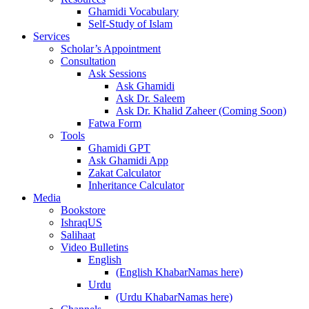
Ghamidi Vocabulary
Self-Study of Islam
Services
Scholar’s Appointment
Consultation
Ask Sessions
Ask Ghamidi
Ask Dr. Saleem
Ask Dr. Khalid Zaheer (Coming Soon)
Fatwa Form
Tools
Ghamidi GPT
Ask Ghamidi App
Zakat Calculator
Inheritance Calculator
Media
Bookstore
IshraqUS
Salihaat
Video Bulletins
English
(English KhabarNamas here)
Urdu
(Urdu KhabarNamas here)