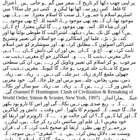
پر اپنی چھب دکھا کر تاریخ کے سفر میں گم ہو جاتی ہیں۔ اعتزال
کا غلغلہ کس زور سے اٹھا تھا لیکن وہ کتنی دیر چل سکا؟ مین
اسٹریم اسلام یا جمہور اہل سنت کا اسلام معتزلہ سے پہلے بھی
موجود تھا، ان کے بعد بھی موجود رہا، الحمد للہ آج بھی موجود ہے
اور ان شاء اللہ آئندہ بھی موجود رہے گا لیکن معتزلہ آج کہاں
ہیں؟ ابھی کل تک ہمارے دیکھتے اشتراکیت کا طوطی بولتا تھا اور
کتنے بڑے بڑے علما اور اسکالرز تھے جو اسلام کی تعبیر وتشریح
اشتراکی اصولوں کے مطابق کرتے تھے اور سوشلزم کو عین اسلام
ثابت کرتے تھے۔ آج وہ کہاں ہیں اور ان کی دانش کہاں ہے؟ یہی
حال مغربی تہذیب کا ہے۔ وہ اسکالرز جو آج مغربی تہذیب سے
مرعوب ہو کر اسلام کی تعبیر وتاویل کر رہے ہیں، ان کی سطحی
سوچ کا مہتاب جلد غروب ہو جائے گا کیونکہ مغربی تہذیب کی
جھوٹی ملمع کاری زیادہ دیر چلنے کی نہیں۔ یہ زیادہ سے زیادہ
دس، بیس، پچاس، چلیے سو برس اور چل جائے گی۔ خود مغربی
دانش ور کہہ رہے ہیں کہ یہ زیادہ سے زیادہ سو سال اور نکالے
گی۔ (Samuel P. Huntington: Clash of Civilization & Remaking of
World Order, Simon & Scuster, New York, 1997) جبکہ ہمارا اندازہ
یہ ہے کہ یہ ربع صدی بھی نہیں نکالے گی اور اس کا تارو پود بکھر
جائے گا جیسے کہ کمیونزم کا بکھرا۔ اس وقت یہ دانش ور کیاکریں
گے اور کیا کہیں گے؟ ان کی حالت تو یہ ہے کہ ڈارونزم اور ارتقا کو
خود مغربی اہل علم اور سائنس دان رد کر چکے ہیں، لیکن یہ
بزرجمہر آج بھی نظریہ ارتقا کو صحیح ثابت کرنے کے لیے قرآن
وسنت سے دلائل پیش کرتے ہیں۔ یہ ’’عبقری‘‘ نہیں سوچتے کہ
مغربی دانش کا سورج غروب ہو جائے گا لیکن اسلام کی دانش