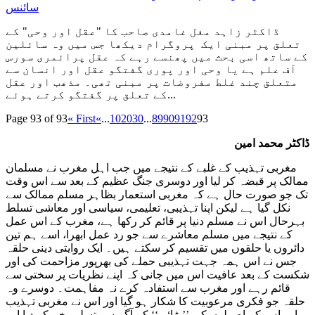
سائنس
ڈاکٹر زاہد مغل غامدی صاحب کا "عقل اور وحی" کے
تعلق پر مبنی ایک پروگرام دیکھا جس میں وہ سائلین
کے ساتھ اسی بحث میں پھنسے رہے کہ عقل پرائمری سورس
آف علم ہے یا وحی اور پوری گفتگو عقل اور انسان سے
متعلق چند غلط مفروضات پر مبنی تھی۔ مذھب اور عقل
کے تعلق پر گفتگو کرتے ہوئے...
Page 93 of 93
« First
«
...
10
20
30
...
89
90
91
92
93
ڈاکٹر محمد امین
مغربی تہذیب کے غلبے کے نتیجے میں جب اہل مغرب نے مسلمان
ممالک پر قبضہ کر لیا اور دوسری جنگ عظیم کے بعد سے اس وقت
تک جو صورت حال ہے کہ مغربی استعمار بظاہر مسلم ممالک سے
نکل گیا ہے لیکن اپنا تہذیبی، تعلیمی، سیاسی اور معاشی تسلط
بہرحال اس نے مسلم دنیا پر قائم کر رکھا ہے، مغرب کے اس عمل
کے نتیجے میں مسلم معاشرے سے جو رد عمل ابھرا، اسے ہم تین
دائروں یا حلقوں میں تقسیم کر سکتے ہیں۔ ایک روایتی دینی حلقہ
جس نے اس ہمہ جہت تہذیبی حملے کی بھرپور مزاحمت کی اور
شکست کے بعد عافیت اس میں جانی کہ اپنے نظریات پر سختی سے
قائم رہے اور مغرب سے استفادہ کرے نہ مفاہمت۔ دوسرے وہ
حلقہ جو فکری مرعوبیت کا شکار ہو گیا اور اس نے مغربی تہذیب
اور اس کے اصولوں کی ’’بڑائی‘‘ کے آگے سر تسلیم خم کر دیا اور