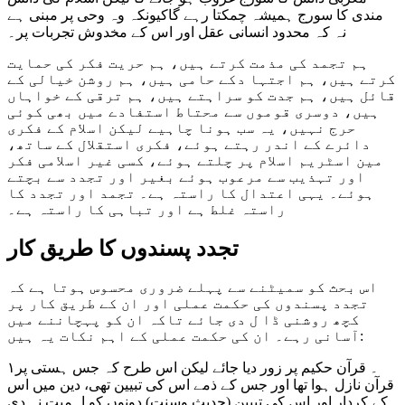
مندی کا سورج ہمیشہ چمکتا رہے گاکیونکہ وہ وحی پر مبنی ہے
نہ کہ محدود انسانی عقل اور اس کے مخدوش تجربات پر۔
ہم تجمد کی مذمت کرتے ہیں، ہم حریت فکر کی حمایت
کرتے ہیں، ہم اجتہا دکے حامی ہیں، ہم روشن خیالی کے
قائل ہیں، ہم جدت کو سراہتے ہیں، ہم ترقی کے خواہاں
ہیں، دوسری قوموں سے محتاط استفادے میں بھی کوئی
حرج نہیں، یہ سب ہونا چاہیے لیکن اسلام کے فکری
دائرے کے اندر رہتے ہوئے، فکری استقلال کے ساتھ،
مین اسٹریم اسلام پر چلتے ہوئے، کسی غیر اسلامی فکر
اور تہذیب سے مرعوب ہوئے بغیر اور تجدد سے بچتے
ہوئے۔ یہی اعتدال کا راستہ ہے۔ تجمد اور تجدد کا
راستہ غلط ہے اور تباہی کا راستہ ہے۔
تجدد پسندوں کا طریق کار
اس بحث کو سمیٹنے سے پہلے ضروری محسوس ہوتا ہے کہ
تجدد پسندوں کی حکمت عملی اور ان کے طریق کار پر
کچھ روشنی ڈا ل دی جائے تاکہ ان کو پہچاننے میں
آسانی رہے۔ ان کی حکمت عملی کے اہم نکات یہ ہیں:
۱۔ قرآن حکیم پر زور دیا جائے لیکن اس طرح کہ جس ہستی پر
قرآن نازل ہوا تھا اور جس کے ذمے اس کی تبیین تھی، دین میں اس
کے کردار اور اس کی تبیین (حدیث وسنت) دونوں کو اہمیت نہ دی