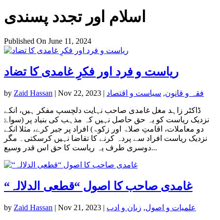
اسلام اور تجدد پسندی
Published On June 11, 2024
ریاست و فرد اور فکرِ غامدی کا تضاد
فقہ و قانون
,
سیاست و اقتصاد
|
Nov 22, 2023
|
Zaid Hassan
by
ڈاکٹر زاہد مغل غامدی صاحب نہایت دلچسپ مفکر ہیں، انکے
نزدیک ریاست کو یہ حق حاصل نہیں کہ مذہب کی بنیاد پر (سواۓ
دو معاملات، اقامتِ صلاۃ اور زکوۃ) افراد پر جبر کرے، مثلا انکے
نزدیک ریاست افراد سے پردہ کرنے کا تقاضا نہیں کرسکتی۔ مگر
دوسری طرف یہ ریاست کا حق اس قدر وسیع...
“غامدی صاحب کا اصول “قطعی الدلالہ
علمیات و اصول
,
زبان و ادب
|
Nov 21, 2023
|
Zaid Hassan
by