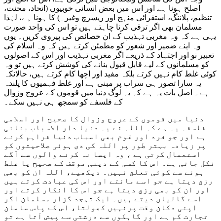
اصلح ہونا ہے اور اس میں بعض انسانی خوبیوں (اتحاد، محنت،
تنظیم، پلاننگ، استقرائی منہج اور ریسرچ وغیرہ) کا ہونا ہے، لہٰذا
مسلمان بھی اگر ترقی کرنا چاہتے ہیں تو اس کی واحد صورت
یہی ہے کہ وہ مغربی تہذیب کے ان خصائص کی پیروی کریں۔ یوں
وہ اپنے ضمیر اور شعور کو مطمئن کرتے ہیں کہ وہ اسلام کی
تعبیر نو اور اجتہاد کے ذریعے اگر مغربی تہذیب اور اس کے اصولوں
کو مسلمانوں کے لیے قابل قبول بنانے کی کوشش کرتے ہیں تو وہ
کوئی غلط کام نہیں کرتے بلکہ مفید اور اچھا کام کرتے ہیں، حالانکہ
یہ سارا تصور ہی سراب پر مبنی ہے اور غلط فہمیوں کا پلندہ
ہے۔ اصل بات یہ ہے کہ یہ لوگ دنیا میں قوموں کے عروج وزوال
کے فلسفے کو سمجھ ہی نہیں سکے۔
دنیا میں قوموں کے عروج وزوال کا صحیح اور اسلامی
فلسفہ یہ ہے کہ اللہ نے یہ دنیا دار الاسباب بنائی
ہے اور جو فرد اور قوم بھی اسباب دنیا فراہم کرنے
پر زیادہ بہتر طور پر اللہ کی دی ہوئی صلاحیتوں کو
استعمال کرتی ہے ، وہ ایسا نہ کرنے والوں سے آگے
نکل جاتی ہے۔ اس کا کسی کے دینی موقف کے صحیح یا غلط
ہونے سے کوئی تعلق نہیں۔ دیکھیے، اللہ ان کو بھی
رزق دیتا ہے جو اسے مانتے اور اس کی عبادت کرتے ہیں
اور ان کو بھی رزق دیتا ہے جو اس کا انکار کرتے اور
اسے گالیاں دیتے ہیں۔ ایک تہجد گزار مسلمان اگر
اپنی دکان وقت پرنہیں کھولتا، اس کے پاس سامان
تجارت کم ہے اور گاہکوں سے درشتی سے پیش آتا ہے تو