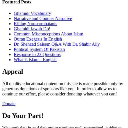
Featured Posts
Ghamidi Vocabulary
Narrative and Counter Narrative
Killing Non-combatants
Ghamidi Jawab Do!
Common Misconceptions About Islam
Quran Exegesis In English
Dr. Shehzad Saleem Q&A With Dr. Shabir Ally
Political System Of Pakistan
Response to 23 Questions
What is Islam – English
Appeal
All quality educational content on this site is made possible only by
generous donations of sponsors like you. In order to allow us to
continue our effort, please consider donating whatever you can!
Donate
Do Your Part!
We work day in and day out to produce well-researched, evidence