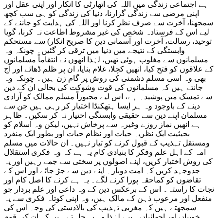
ہے اجتماعی زندگی میں اللہ کی اتھارٹی کا انکار اور اپنی عقل اور
اپنی مرضی سے زندگی گزارنا، دنیا کی زندگی کو ہی سب کچھ
سمجھنا، آخرت سے صرف نظر کرنا اور اللہ کی ہدایت کو جاننے کے
لیے اس کے فرستادہ شخص کی غیر مشروط اطاعت نہ کرنا، گویا
توحید، رسالت، آخرت اور آسمانی دین کا صریح انکار) سے مستحکم
وابستگی کے نتیجے میں دنیا میں ترقی کر گئیں۔ چونکہ وہ
مسلمانوں سے مغلوب ہوئی تھیں، لہٰذا انھوں نے انتقاماً مسلمانوں
کے علاقوں کو فتح کیا، انھیں کچلا، غلام بنایا، ان پر ظلم ڈھائے اور آج
بھی وہ اسی مسلم دشمنی کی روش پر گام زن ہیں۔ چونکہ وہ
جانتے ہیں کہ مسلمانوں کی قوت وشوکت کی بحالی ان کے دین
سے تمسک میں پوشیدہ ہے، اس لیے مجبوراً مسلم ممالک کو آزادی
دینے کے باوجود وہ ہر ایسا ہتھکنڈا اختیار کر رہی ہیں جن سے
مسلمان اپنے دین سے حقیقی وابستگی اختیار نہ کر سکیں۔ ظاہر
ہے انھیں نماز روزے وغیرہ سے پرخاش نہیں، لیکن وہ اسلام کو
بحیثیت ایک نظریہ حیات اور نظام حیات اور بطور ایک منفرد
ومستقل تہذیب کے قبول کرنے کو تیار نہیں۔ ان حالات میں مسلم
امہ کے اہل علم وفکر کا بنیادی کام یہ ہے کہ وہ فکری استقلال
کی روش اختیار کریں، اپنے اصولوں پر سختی سے جمے رہیں اور یہ
جدوجہد کریں کہ امت دوبارہ اپنے دین سے جڑ جائے اور اس کے
تقاضوں کو کماحقہ پورا کرنے لگے۔ یہ ہے کرنے کا اصل کام اور
نجات کا راستہ۔ اس کے برعکس دین کے وہ داعی اور علم بردار جو
منفعل اور مرعوب ذہن کے مالک ہیں، وہ اپنی کوتاہ فکری سے یہ
سمجھتے ہیں کہ مغربی تہذیب کی بالادستی کی وجہ اس کی
خوبیاں اور اچھائیاں ہیں، لہٰذا وہ یہ چاہتے ہیں کہ ان کی قوم