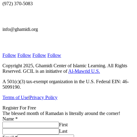
(972) 370-5083
E-mail Us
info@ghamidi.org
Follow Us
Follow
Follow
Follow
Follow
Copyright 2025, Ghamidi Center of Islamic Learning. All Rights
Reserved. GCIL is an initiative of
Al-Mawrid U.S.
A 501(c)(3) tax-exempt organization in the U.S. Federal EIN: 46-
5099190.
Terms of Use
|
Privacy Policy
Register For Free
The blessed month of Ramadan is literally around the corner!
Name
Name
*
Email
First
Course
Last