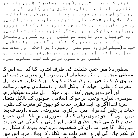
ترقی کا سبب بنتی ہیں ( جیسے محنت، تنظیم، پابندی
قانون، اتحاد، ایثار، تحقیق وغیرہ) اور اگر وہ نہ
ہوں تو اس میں وہ خوبیاں پیدا نہ ہوں گی۔ مسلمان جب
تک اخلاص اور شدت سے اپنے دین سے وابستہ رہے، ان میں
وہ خوبیاں پیدا ہو گئیں جو دنیوی ترقی کے لیے ضروری
ہیں اور جب ان کی یہ وابستگی کمزور ہو گئی تو ان میں
وہ خوبیاں بھی ناپید ہو گئیں اور وہ کمزور ومضمحل
ہو کر مغربی قوموں کے غلام بن گئے جو اپنے نظریہ
حیات (سیکولرزم، ہیومنزم وغیرہ) پر اخلاص اور شدت سے
عمل پیرا تھے اور وہ میں وہ معروضی خوبیاں پید اہو
گئیں جو دنیوی ترقی کے لیے مطلوب ہیں۔
سطور بالا میں جس حقیقت کی طرف اشارہ کیا گیا ہے، اس کا
منطقی نتیجہ یہ ہے کہ مسلمان اہل مغرب اور مغربی تہذیب کی
پیروی کر کے ترقی نہیں کر سکتے، کیونکہ ان کا نظریہ حیات اہل
مغرب کے نظریہ حیات کے بالکل الٹ ہے (مسلمان توحید، رسالت
اور آخرت پر یقین رکھتے ہیں، جبکہ اہل مغرب سیکولرزم،
ہیومنزم، لبرلزم وغیرہ پر جو کہ اسلامی اصولوں کے بالکل متضاد
ہیں) لہٰذا اگر وہ اپنے نظریہ حیات کو چھوڑ کر مغرب کے نظریہ
حیات پر چلیں گے تو ان میں ہرگز وہ معروضی انسانی اوصاف پیدا
نہیں ہوں گے جو دنیوی ترقی کے لیے ضروری ہیں بلکہ اس اجتماع
ضدین کا لازمی نتیجہ فکری انتشار اور ذہنی پراگندگی کی صورت
میں نکلے گا جس سے ان کی شخصیت مزید ٹوٹ پھوٹ کا شکار ہو
کر بکھر جائے گی اور وہ قعر ذلت سے نکلنے کے بجائے مزید اس میں