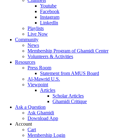
Channels
Youtube
Facebook
Instagram
LinkedIn
Playlists
Live Now
Community
News
Membership Program of Ghamidi Center
Volunteers & Activities
Resources
Press Room
Statement from AMUS Board
Al-Mawrid U.S.
Viewpoint
Articles
Scholar Articles
Ghamidi Critique
Ask a Question
Ask Ghamidi
Download App
Account
Cart
Membership Login