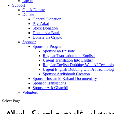
Log In
Support
Quick Donate
Donate
General Donation
Pay Zakat
Stock Donation
Donate via Bank
Donate via Crypto
Sponsor
Sponsor a Program
Sponsor an Episode
Regular Translation into English
Urgent Translation Into English
Regular English Dubbing With AI Technol
Urgent English Dubbing with AI Technolog
Sponsor Audiobook Creation
Sponsor Insaan ki Kahani Documentary
Sponsor Translations
Sponsor Ask Ghamidi
Volunteer
Select Page
ديث اور غامدی صاحب کے اسلاف