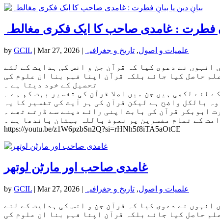
یانِ فطرت : غامدی صاحب کا ایک فکری مغالطہ
علمیات و اصول
,
تاریخ و جغرافیہ
|
Mar 27, 2026
|
GCIL
by
 انہوں نے دعوی کیا کہ قرآن جن و انس کی ہدایت کے لئے
علم حاصل کیا جائے بلکہ قرآن اپنا فہم بنا ان علوم کی
تحصیل کے خود دیتا ہے ۔
 لئے لکھی ہیں جن میں اصلا قرآن کی تفسیر بہت کم ہے ۔
وہ بالکل واضح ہے لیکن قرآن کی ہر آیت کی تفسیر کا یہ
ت ابوبکر قرآن کی بابت اپنی رائے دینے سے ڈرتے تھے ۔
امت کے تمام مفسرین پر نعوذ باللہ بہتان باندھا ہے ۔
https://youtu.be/z1W6pzbSn2Q?si=rHNh5f8iTA5aOtCE
غامدی صاحب اور مارٹن لوتھر
علمیات و اصول
,
تاریخ و جغرافیہ
|
Mar 27, 2026
|
GCIL
by
 انہوں نے دعوی کیا کہ قرآن جن و انس کی ہدایت کے لئے
علم حاصل کیا جائے بلکہ قرآن اپنا فہم بنا ان علوم کی