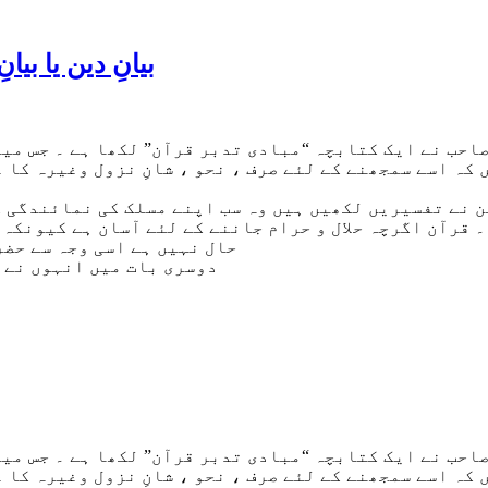
بیانِ دین یا ب
احب نے ایک کتابچہ “مبادی تدبر قرآن” لکھا ہے ۔ جس میں
کہ اسے سمجھنے کے لئے صرف ، نحو ، شانِ نزول وغیرہ کا 
 نے تفسیریں لکھیں ہیں وہ سب اپنے مسلک کی نمائندگی کے
۔ قرآن اگرچہ حلال و حرام جاننے کے لئے آسان ہے کیونکہ 
حال نہیں ہے اسی وجہ سے حضر
دوسری بات میں انہوں نے 
احب نے ایک کتابچہ “مبادی تدبر قرآن” لکھا ہے ۔ جس میں
کہ اسے سمجھنے کے لئے صرف ، نحو ، شانِ نزول وغیرہ کا 