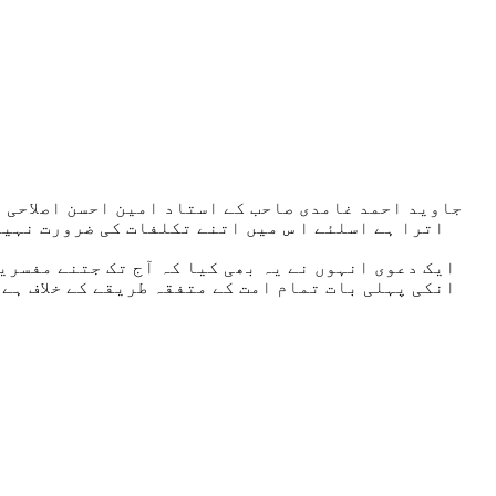
جاوید احمد غامدی صاحب کے استاد امین احسن اصلاحی ص
اترا ہے اسلئے ا س میں اتنے تکلفات کی ضرورت نہیں 
ایک دعوی انہوں نے یہ بھی کیا کہ آج تک جتنے مفسرین
انکی پہلی بات تمام امت کے متفقہ طریقے کے خلاف ہے 