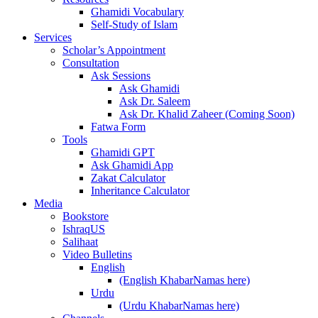
Ghamidi Vocabulary
Self-Study of Islam
Services
Scholar’s Appointment
Consultation
Ask Sessions
Ask Ghamidi
Ask Dr. Saleem
Ask Dr. Khalid Zaheer (Coming Soon)
Fatwa Form
Tools
Ghamidi GPT
Ask Ghamidi App
Zakat Calculator
Inheritance Calculator
Media
Bookstore
IshraqUS
Salihaat
Video Bulletins
English
(English KhabarNamas here)
Urdu
(Urdu KhabarNamas here)