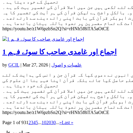
تحصیل کے خود دیتا ہے ۔
 لئے لکھی ہیں جن میں اصلا قرآن کی تفسیر بہت کم ہے ۔
وہ بالکل واضح ہے لیکن قرآن کی ہر آیت کی تفسیر کا یہ
ت ابوبکر قرآن کی بابت اپنی رائے دینے سے ڈرتے تھے ۔
امت کے تمام مفسرین پر نعوذ باللہ بہتان باندھا ہے ۔
https://youtu.be/z1W6pzbSn2Q?si=rHNh5f8iTA5aOtCE
اجماع اور غامدی صاحب کا سوئے فہم 1
علمیات و اصول
|
Mar 27, 2026
|
GCIL
by
 انہوں نے دعوی کیا کہ قرآن جن و انس کی ہدایت کے لئے
علم حاصل کیا جائے بلکہ قرآن اپنا فہم بنا ان علوم کی
تحصیل کے خود دیتا ہے ۔
 لئے لکھی ہیں جن میں اصلا قرآن کی تفسیر بہت کم ہے ۔
وہ بالکل واضح ہے لیکن قرآن کی ہر آیت کی تفسیر کا یہ
ت ابوبکر قرآن کی بابت اپنی رائے دینے سے ڈرتے تھے ۔
امت کے تمام مفسرین پر نعوذ باللہ بہتان باندھا ہے ۔
https://youtu.be/z1W6pzbSn2Q?si=rHNh5f8iTA5aOtCE
Page 1 of 93
1
2
3
4
5
...
10
20
30
...
»
Last »
حسان بن علی