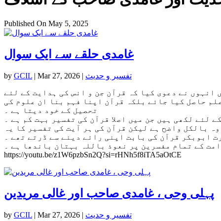
Published On May 5, 2025
غامدی حلقے سے ایک سوال
تفسیر و حدیث
|
Mar 27, 2026
|
GCIL
by
 انہوں نے دعوی کیا کہ قرآن جن و انس کی ہدایت کے لئے
علم حاصل کیا جائے بلکہ قرآن اپنا فہم بنا ان علوم کی
تحصیل کے خود دیتا ہے ۔
 لئے لکھی ہیں جن میں اصلا قرآن کی تفسیر بہت کم ہے ۔
وہ بالکل واضح ہے لیکن قرآن کی ہر آیت کی تفسیر کا یہ
ت ابوبکر قرآن کی بابت اپنی رائے دینے سے ڈرتے تھے ۔
امت کے تمام مفسرین پر نعوذ باللہ بہتان باندھا ہے ۔
https://youtu.be/z1W6pzbSn2Q?si=rHNh5f8iTA5aOtCE
پہلی وحی ، غامدی صاحب اور غالی مریدین
تفسیر و حدیث
|
Mar 27, 2026
|
GCIL
by