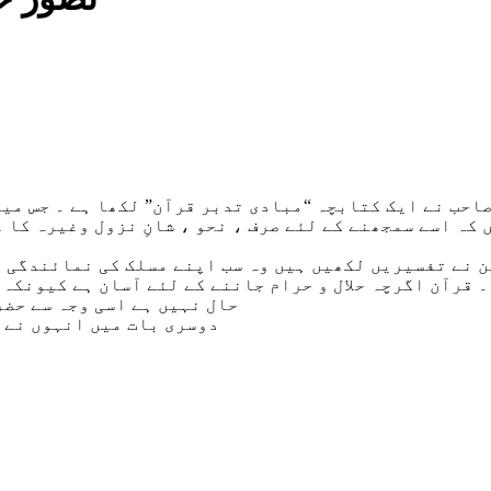
احب نے ایک کتابچہ “مبادی تدبر قرآن” لکھا ہے ۔ جس میں
کہ اسے سمجھنے کے لئے صرف ، نحو ، شانِ نزول وغیرہ کا 
 نے تفسیریں لکھیں ہیں وہ سب اپنے مسلک کی نمائندگی کے
۔ قرآن اگرچہ حلال و حرام جاننے کے لئے آسان ہے کیونکہ 
حال نہیں ہے اسی وجہ سے حضر
دوسری بات میں انہوں نے 