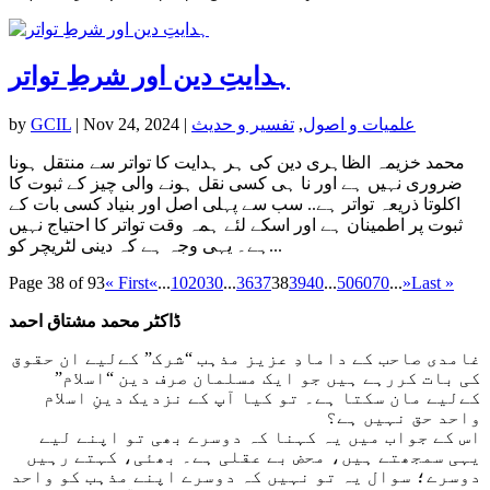
ہدایتِ دین اور شرطِ تواتر
علمیات و اصول
,
تفسیر و حدیث
|
Nov 24, 2024
|
GCIL
by
محمد خزیمہ الظاہری دین کی ہر ہدایت کا تواتر سے منتقل ہونا
ضروری نہیں ہے اور نا ہی کسی نقل ہونے والی چیز کے ثبوت کا
اکلوتا ذریعہ تواتر ہے.. سب سے پہلی اصل اور بنیاد کسی بات کے
ثبوت پر اطمینان ہے اور اسکے لئے ہمہ وقت تواتر کا احتیاج نہیں
ہے۔ یہی وجہ ہے کہ دینی لٹریچر کو...
Page 38 of 93
« First
«
...
10
20
30
...
36
37
38
39
40
...
50
60
70
...
»
Last »
ڈاکٹر محمد مشتاق احمد
غامدی صاحب کے دامادِ عزیز مذہب “شرک” کےلیے ان حقوق
کی بات کررہے ہیں جو ایک مسلمان صرف دین “اسلام”
کےلیے مان سکتا ہے۔ تو کیا آپ کے نزدیک دینِ اسلام
واحد حق نہیں ہے؟
اس کے جواب میں یہ کہنا کہ دوسرے بھی تو اپنے لیے
یہی سمجھتے ہیں، محض بے عقلی ہے۔ بھئی، کہتے رہیں
دوسرے؛ سوال یہ تو نہیں کہ دوسرے اپنے مذہب کو واحد