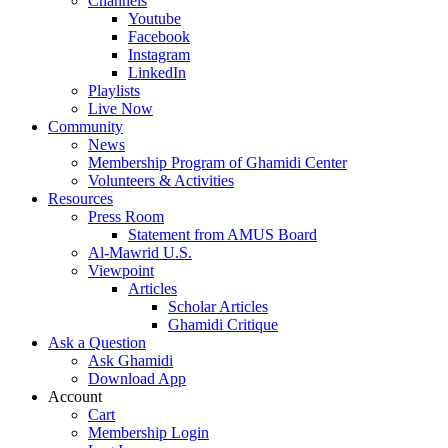
Channels
Youtube
Facebook
Instagram
LinkedIn
Playlists
Live Now
Community
News
Membership Program of Ghamidi Center
Volunteers & Activities
Resources
Press Room
Statement from AMUS Board
Al-Mawrid U.S.
Viewpoint
Articles
Scholar Articles
Ghamidi Critique
Ask a Question
Ask Ghamidi
Download App
Account
Cart
Membership Login