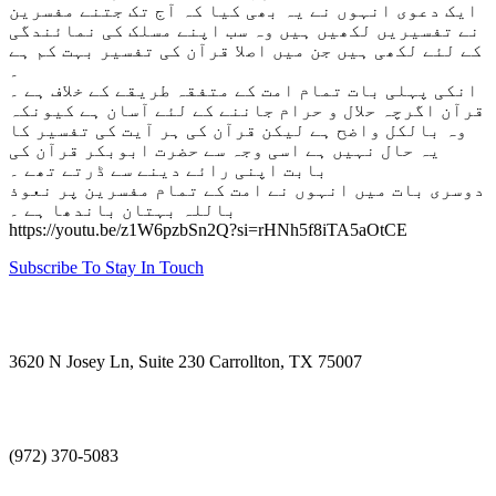
ایک دعوی انہوں نے یہ بھی کیا کہ آج تک جتنے مفسرین
نے تفسیریں لکھیں ہیں وہ سب اپنے مسلک کی نمائندگی
کے لئے لکھی ہیں جن میں اصلا قرآن کی تفسیر بہت کم ہے
۔
انکی پہلی بات تمام امت کے متفقہ طریقے کے خلاف ہے ۔
قرآن اگرچہ حلال و حرام جاننے کے لئے آسان ہے کیونکہ
وہ بالکل واضح ہے لیکن قرآن کی ہر آیت کی تفسیر کا
یہ حال نہیں ہے اسی وجہ سے حضرت ابوبکر قرآن کی
بابت اپنی رائے دینے سے ڈرتے تھے ۔
دوسری بات میں انہوں نے امت کے تمام مفسرین پر نعوذ
باللہ بہتان باندھا ہے ۔
https://youtu.be/z1W6pzbSn2Q?si=rHNh5f8iTA5aOtCE
Subscribe To Stay In Touch
Visit Us
3620 N Josey Ln, Suite 230 Carrollton, TX 75007
Call Us
(972) 370-5083