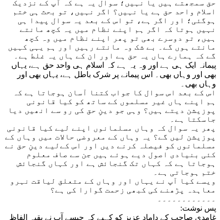
حق سمجھتے ہیں یا نہیں؛ سوال یہ ہے کہ آپ کے نزدیک
اسلام واحد حق ہے
یا نہیں؟ اگر نہیں، تو بحث ہی ختم
ہوگئی؛ اور اگر ہے، تو اس کے بعد یہ سوال پیدا ہی
نہیں ہوتا کہ اگر ہم اپنے نظام میں یہ کچھ مانتے
ہیں، تو دوسرے بھی تو پھر اپنے نظام میں وہ کچھ
مانتے ہوں گے۔ بے شک وہ مانتے رہیں اور ہم یہی کہیں
گے کہ ہمارے ہاں یہ حق ہے اور ان کے ہاں یہ غلط ہے۔
پیمانہ ایک ہی ہے اور وہ یہ ہے کہ اسلام ہی واحد حق ہے، یہاں
بھی اور وہاں بھی۔ اس پیمانے پر شرک باطل ہے، یہاں بھی اور
وہاں بھی۔
اس کے بعد اس سوال کا جواب کتنا آسان ہوجاتا ہے کہ
ہم اپنے ہاں غیر مسلموں کے ساتھ کو کیا قانونی
پوزیشن دیتے ہیں؟ وہی جو دینِ حق کی رو سے انھیں دیا
جاسکتا ہے۔
پھر یہ سوال کہ وہاں مسلمانوں اپنے لیے کیا قانونی
پوزیشن لیں گے؟ یہ وہاں کے معروضی حالات میں وہاں کے
مسلمانوں کو فیصلہ کرنے دیں اور اس کےلیے دینِ حق نے
کئی بنیادی اصول دیے ہوئے ہیں جن سے صاف معلوم
ہوجاتا ہے کہ کہاں تک گنجائش ہے اور کہاں گنجائش
ختم ہوجاتی ہے۔
ویسے کیا آپ نے یہاں اور وہاں کے متعلق لیاقت نہرو
معاہدہ پڑھنے کی کبھی زحمت گوارا کی ہے؟
۔۔۔۔۔۔۔۔۔۔۔۔
پس نوشت:
غامدی صاحب کے دامادِ عزیز کو کہیے کہ جیسے آپ نے بقیہ الفاظ