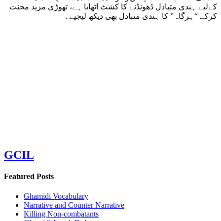
کےلیے ہندی متبادل ڈھونڈنے کا کشٹ اٹھایا ہے، تھوڑی مزید محنت
کرکے “ہرگاہ” کا ہندی متبادل بھی دیکھ لیجیے۔
GCIL
Featured Posts
Ghamidi Vocabulary
Narrative and Counter Narrative
Killing Non-combatants