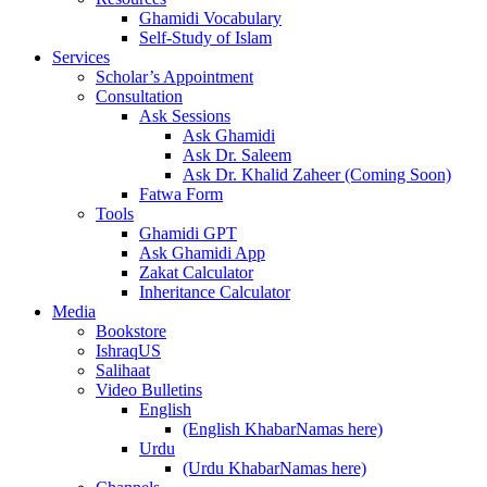
Ghamidi Vocabulary
Self-Study of Islam
Services
Scholar’s Appointment
Consultation
Ask Sessions
Ask Ghamidi
Ask Dr. Saleem
Ask Dr. Khalid Zaheer (Coming Soon)
Fatwa Form
Tools
Ghamidi GPT
Ask Ghamidi App
Zakat Calculator
Inheritance Calculator
Media
Bookstore
IshraqUS
Salihaat
Video Bulletins
English
(English KhabarNamas here)
Urdu
(Urdu KhabarNamas here)