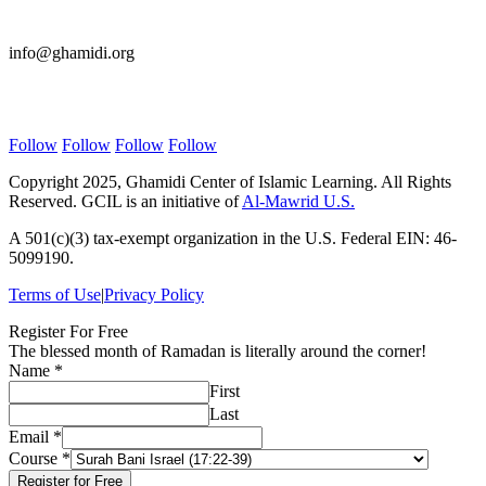
E-mail Us
info@ghamidi.org
Follow Us
Follow
Follow
Follow
Follow
Copyright 2025, Ghamidi Center of Islamic Learning. All Rights
Reserved. GCIL is an initiative of
Al-Mawrid U.S.
A 501(c)(3) tax-exempt organization in the U.S. Federal EIN: 46-
5099190.
Terms of Use
|
Privacy Policy
Register For Free
The blessed month of Ramadan is literally around the corner!
Name
*
First
Last
Name
Email
*
Course
Course
*
Email
Register for Free