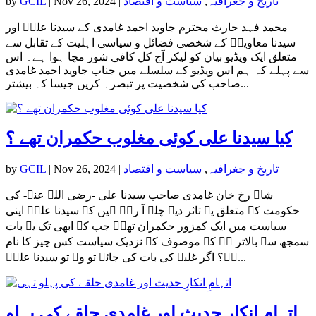
تاریخ و جغرافیہ
,
سیاست و اقتصاد
|
Nov 26, 2024
|
GCIL
by
محمد فہد حارث محترم جاوید احمد غامدی کے سیدنا علیؓ اور
سیدنا معاویہؓ کے شخصی فضائل و سیاسی اہلیت کے تقابل سے
متعلق ایک ویڈیو بیان کو لیکر آج کل کافی شور مچا ہوا ہے۔ اس
سے پہلے کہ ہم اس ویڈیو کے سلسلے میں جناب جاوید احمد غامدی
صاحب کی شخصیت پر تبصرہ کریں جیسا کہ بیشتر...
کیا سیدنا علی کوئی مغلوب حکمران تھے ؟
تاریخ و جغرافیہ
,
سیاست و اقتصاد
|
Nov 26, 2024
|
GCIL
by
شاہ رخ خان غامدی صاحب سیدنا علی -رضی اللہ عنہ- کی
حکومت کے متعلق یہ تاثر دیے چلے آ رہے ہیں کہ سیدنا علیؓ اپنی
سیاست میں ایک کمزور حکمران تھے۔ جب کہ ابھی تک یہ بات
سمجھ سے بالاتر ہے کہ موصوف کے نزدیک سیاست کس چیز کا نام
ہے؟ اگر غلبہ کی بات کی جائے تو وہ تو سیدنا علیؓ...
اتہامِ انکارِ حدیث اور غامدی حلقے کی پہلو