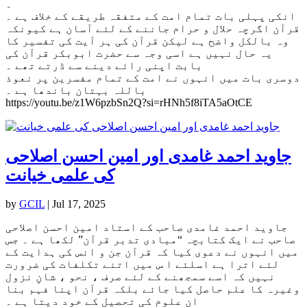
۔
انکی پہلی بات تمام امت کے متفقہ طریقے کے خلاف ہے ۔
قرآن اگرچہ حلال و حرام جاننے کے لئے آسان ہے کیونکہ
وہ بالکل واضح ہے لیکن قرآن کی ہر آیت کی تفسیر کا
یہ حال نہیں ہے اسی وجہ سے حضرت ابوبکر قرآن کی
بابت اپنی رائے دینے سے ڈرتے تھے ۔
دوسری بات میں انہوں نے امت کے تمام مفسرین پر نعوذ
باللہ بہتان باندھا ہے ۔
https://youtu.be/z1W6pzbSn2Q?si=rHNh5f8iTA5aOtCE
جاوید احمد غامدی اور امین احسن اصلاحی
کی علمی خیانت
by
GCIL
|
Jul 17, 2025
جاوید احمد غامدی صاحب کے استاد امین احسن اصلاحی
صاحب نے ایک کتابچہ “مبادی تدبر قرآن” لکھا ہے ۔ جس
میں انہوں نے دعوی کیا کہ قرآن جن و انس کی ہدایت کے
لئے اترا ہے اسلئے ا س میں اتنے تکلفات کی ضرورت
نہیں کہ اسے سمجھنے کے لئے صرف ، نحو ، شانِ نزول
وغیرہ کا علم حاصل کیا جائے بلکہ قرآن اپنا فہم بنا
ان علوم کی تحصیل کے خود دیتا ہے ۔