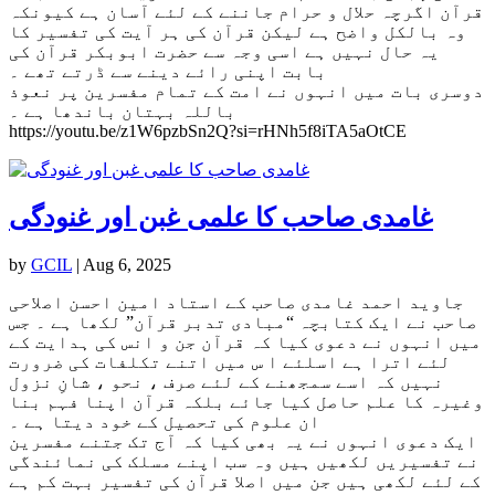
قرآن اگرچہ حلال و حرام جاننے کے لئے آسان ہے کیونکہ
وہ بالکل واضح ہے لیکن قرآن کی ہر آیت کی تفسیر کا
یہ حال نہیں ہے اسی وجہ سے حضرت ابوبکر قرآن کی
بابت اپنی رائے دینے سے ڈرتے تھے ۔
دوسری بات میں انہوں نے امت کے تمام مفسرین پر نعوذ
باللہ بہتان باندھا ہے ۔
https://youtu.be/z1W6pzbSn2Q?si=rHNh5f8iTA5aOtCE
غامدی صاحب کا علمی غبن اور غنودگی
by
GCIL
|
Aug 6, 2025
جاوید احمد غامدی صاحب کے استاد امین احسن اصلاحی
صاحب نے ایک کتابچہ “مبادی تدبر قرآن” لکھا ہے ۔ جس
میں انہوں نے دعوی کیا کہ قرآن جن و انس کی ہدایت کے
لئے اترا ہے اسلئے ا س میں اتنے تکلفات کی ضرورت
نہیں کہ اسے سمجھنے کے لئے صرف ، نحو ، شانِ نزول
وغیرہ کا علم حاصل کیا جائے بلکہ قرآن اپنا فہم بنا
ان علوم کی تحصیل کے خود دیتا ہے ۔
ایک دعوی انہوں نے یہ بھی کیا کہ آج تک جتنے مفسرین
نے تفسیریں لکھیں ہیں وہ سب اپنے مسلک کی نمائندگی
کے لئے لکھی ہیں جن میں اصلا قرآن کی تفسیر بہت کم ہے