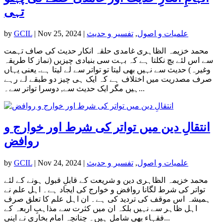
تہی
علمیات و اصول
,
تفسیر و حدیث
|
Nov 25, 2024
|
GCIL
by
محمد خزیمہ الظاہری غامدی حلقہ انکار حدیث کی صاف تہمت
سے اس لئے بچ نکلتا ہے کہ بہت سی بنیادی چیزیں (نماز کا طریقہ
وغیرہ) حدیث سے نہیں بھی لیتا تو تواتر سے لے لیتا ہے. یعنی یہاں
صرف مصدریت میں اختلاف ہے کہ ایک ہی چیز دو طبقے لے رہے
ہیں مگر ایک حدیث سے, دوسرا تواتر سے۔...
انتقالِ دین میں تواتر کی شرط اور خوارج و
روافض
علمیات و اصول
,
تفسیر و حدیث
|
Nov 24, 2024
|
GCIL
by
محمد خزیمہ الظاہری دین و شریعت کے قابلِ قبول ہونے کے لئے
تواتر کی شرط لگانا روافض و خوارج کی ایجاد ہے۔ اہل علم نے
ہمیشہ اس موقف کی تردید کی ہے۔ ان اہل علم کا تعلق صرف
اہل ظاہر سے نہیں بلکہ ان میں کثرت سے مذاہبِ اربعہ کے
فقہاء بھی شامل ہیں۔ چنانچہ امام بخاری نے اپنی...