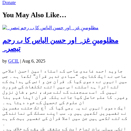
Donate
You May Also Like…
مظلومینِ غزہ اور حسن الیاس کا بے رحم
تبصرہ
by
GCIL
|
Aug 6, 2025
جاوید احمد غامدی صاحب کے استاد امین احسن اصلاحی
صاحب نے ایک کتابچہ “مبادی تدبر قرآن” لکھا ہے ۔ جس
میں انہوں نے دعوی کیا کہ قرآن جن و انس کی ہدایت کے
لئے اترا ہے اسلئے ا س میں اتنے تکلفات کی ضرورت
نہیں کہ اسے سمجھنے کے لئے صرف ، نحو ، شانِ نزول
وغیرہ کا علم حاصل کیا جائے بلکہ قرآن اپنا فہم بنا
ان علوم کی تحصیل کے خود دیتا ہے ۔
ایک دعوی انہوں نے یہ بھی کیا کہ آج تک جتنے مفسرین
نے تفسیریں لکھیں ہیں وہ سب اپنے مسلک کی نمائندگی
کے لئے لکھی ہیں جن میں اصلا قرآن کی تفسیر بہت کم ہے
۔
انکی پہلی بات تمام امت کے متفقہ طریقے کے خلاف ہے ۔