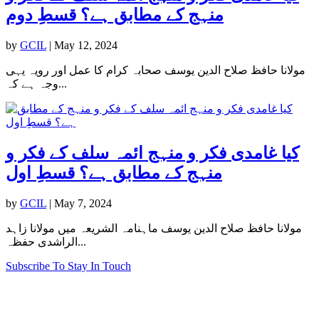
منہج کے مطابق ہے؟ قسطِ دوم
by
GCIL
|
May 12, 2024
مولانا حافظ صلاح الدین یوسف صحابہ کرام کا عمل اور رویہ یہی
وجہ ہے کہ...
کیا غامدی فکر و منہج ائمہ سلف کے فکر و
منہج کے مطابق ہے؟ قسطِ اول
by
GCIL
|
May 7, 2024
مولانا حافظ صلاح الدین یوسف ماہنامہ الشریعہ میں مولانا زاہد
الراشدی حفظہ...
Subscribe To Stay In Touch
Visit Us