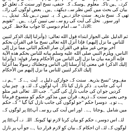
کرتے ہیں تاکہ معلوم ہوسکے کہ حنفی، نسخ اور سنت کے تعلق کو
بیان کی بحث میں کس نظر سے دیکھتے ہیں۔ بعض لوگوں کی رائے
تھی کہ نسخ بذریعہ سنت جائز نہیں کہ یہ تبیین نہیں بلکہ تبدیل ہے
اور سورہ نحل کی آیت کی رو سے نبی تبیین کرتے ہیں۔ “تقویم
الادلۃ” سے امام دبوسی کا جواب ملاحظہ کریں:
ثم الدليل على الجواز ابتداء قول الله تعالى: {وأنزلنا إليك الذكر ‌لتبين
‌للناس ما نزل إليهم} فإذا أنزل الله تعالى نسخ ما في القرآن بحكم
آخر بوحي غير متلو في القرآن صار الحكم الثاني مما نزل إلى
الناس، ويلزم النبي صلى الله عليه وسلم بيانه للناس بحكم هذه الآية
فإنه ألزمه بيان ما نزل إلى الناس من الأحكام وصار قوله: {وأنزلنا
إليك الذكر} في معنى إنا أرسلنا إلى الناس وجعلناك رسولًا بما أنزلنا
إليك الذكر ‌لتبين ‌للناس ما نزل إليهم من الأحكام
مفہوم: “نسخ بذریعہ سنت کے جوازکی دلیل یہ آیت ہے کہ “ہم نے
آپ کی جانب یہ ذکر نازل کیا تاکہ آپ لوگوں کے لئے وہ چیز بیان
کردیں جو ان کی جانب نازل کی گئی”۔ جب اللہ تعالی غیر متلو
وحی یعنی سنت کے ذریعے قرآن میں مذکور حکم کو منسوخ فرماتا
ہے تو یہ دوسرا حکم “جو لوگوں کی جانب نازل کیا گیا ” کے حکم
میں شامل ہوجاتا ہے۔ اور اس آیت کی رو سے آپﷺ پر لوگوں کے
لئے اس دوسرے حکم کو بیان کرنا لازم تھا کیونکہ اللہ نے آپﷺ پر
لوگوں کے لئے ان احکام کے بیان کو لازم قرار دیا ہے جو آپ پر نازل