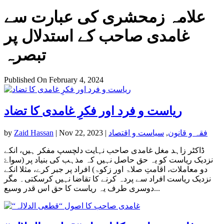
علامہ زمحشری کی عبارت سے
غامدی صاحب کے استدلال پر
تبصرہ
Published On February 4, 2024
ریاست و فرد اور فکرِ غامدی کا تضاد
فقہ و قانون
,
سیاست و اقتصاد
|
Nov 22, 2023
|
Zaid Hassan
by
ڈاکٹر زاہد مغل غامدی صاحب نہایت دلچسپ مفکر ہیں، انکے
نزدیک ریاست کو یہ حق حاصل نہیں کہ مذہب کی بنیاد پر (سواۓ
دو معاملات، اقامتِ صلاۃ اور زکوۃ) افراد پر جبر کرے، مثلا انکے
نزدیک ریاست افراد سے پردہ کرنے کا تقاضا نہیں کرسکتی۔ مگر
دوسری طرف یہ ریاست کا حق اس قدر وسیع...