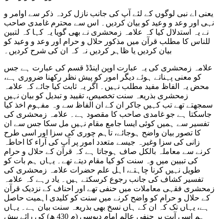
یعنی اے نبی لوگوں کے لئے آپ کی جانب نازل کردہ ذکر سے اوامر و
نہی اور وعد و وعید کو بیان کردیں۔ اس سے محترم غامدی صاحب
نے یہ استدلال کیا کہ علامہ زمحشری نے بھی گویا یہ کہا کہ لتبین
للناس کا مطلب قرآن میں مذکور حلال و حرام اور وعد و وعید کو
بیان کردیں یا ظاہر کردیں نہ کہ ان کی شرح کردیں۔
علامہ زمحشری کی یہ عبارت اوپن اینڈڈ قسم کی عبارت ہے جس
کو معنی پہناتے ہوئے دیگر امور کو پیش نظر رکھنا ضروری ہے،
محض یہ الفاظ مفید مطلب نہیں۔ اگر یہ ثابت کیا جائے کہ علامہ
زمحشری بذریعہ سنت تخصیص، تقیید و تبدیل کو بیان نہیں
سمجھتے تھے تب کہیں جاکر ان کے ان الفاظ سے وہ مفہوم اخذ کیا
جاسکتا ہے جو غامدی صاحب کا مقصود ہے۔ علامہ زمحشری کی
تفسیر سے ہمیں کوئی ایسا جامع مقام نہیں مل سکا جس سے ان
کا تصور بیان واضح ہوجائے، تاہم چوری کی سزا اور اسی طرح
زانی کی سزا وغیرہ جیسے متعدد امور پر آپ کی آراء کا احاطہ
کرنے سے معاملہ بالکل صاف ہوجاتا ہے کہ قرآن کے حلال و حرام
کی تبیین میں وہ سنت کو کیا مقام دیتے تھے۔ یہاں ہم بات کو
طویل نہیں کرنا چاہتے، اہل علم حضرات علامہ زمحشری کی
تفسیر کشاف کی جانب رجوع کرسکتے ہیں۔ یاد رہے کہ علامہ
زمحشری فقہی معاملات میں حنفی تھے اور احناف کے نزدیک قرآن
کے حلال و حرام کو واضح کرنے میں سنت کو کلیدی اہمیت حاصل
ہے، یہاں تک کہ ان کے ہاں نسخ بھی بذریعہ سنت بیان ہے۔ یہاں
ہم اسی آیت پر حنفی عالم امام دبوسی (م 430 ھ) کی رائے پیش