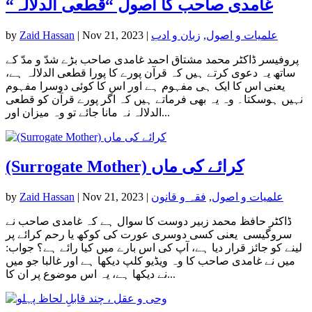
“غامدی صاحب کا اصول “قطعی الدلالہ
علمیات و اصول
,
زبان و ادب
|
Nov 21, 2023
|
Zaid Hassan
by
پروفیسر ڈاکٹر محمد مشتاق احمد غامدی صاحب بڑے شدّ و مدّ کے
ساتھ یہ دعوی کرتے ہیں کہ قرآن پورے کا پورا قطعی الدلالہ ہے،
یعنی اس کا ایک ہی مفہوم ہے اور اس کا کوئی دوسرا مفہوم
نہیں ہوسکتا۔ وہ یہ بھی فرماتے ہیں کہ اگر پورے قرآن کو قطعی
الدلالہ نہ مانا جائے تو وہ میزان اور...
(Surrogate Mother) کرائے کی ماں
علمیات و اصول
,
فقہ و قانون
|
Nov 21, 2023
|
Zaid Hassan
by
ڈاکٹر حافظ محمد زبیر دوست کا سوال ہے کہ غامدی صاحب نے
سروگیسی یعنی کسی دوسری عورت کی کوکھ یا رحم کرائے پر
لینے کو جائز قرار دیا ہے، آپ کی اس بارے میں کیا رائے ہے؟ جواب:
میں نے غامدی صاحب کا وہ ویڈیو کلپ دیکھا ہے اور غالبا جو میں
نے دیکھا ہے، یہ اس موضوع پر ان کا...