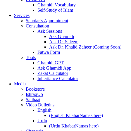
Ghamidi Vocabulary
Self-Study of Islam
Services
Scholar’s Appointment
Consultation
Ask Sessions
Ask Ghamidi
Ask Dr. Saleem
Ask Dr. Khalid Zaheer (Coming Soon)
Fatwa Form
Tools
Ghamidi GPT
Ask Ghamidi App
Zakat Calculator
Inheritance Calculator
Media
Bookstore
IshraqUS
Salihaat
Video Bulletins
English
(English KhabarNamas here)
Urdu
(Urdu KhabarNamas here)