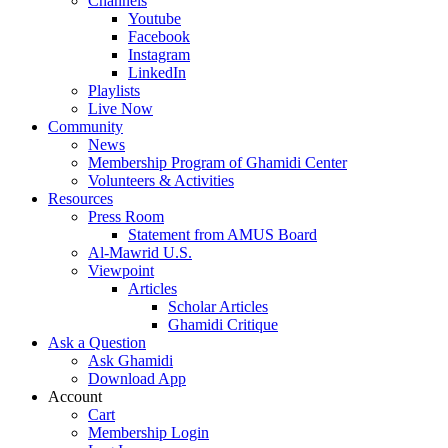
Channels
Youtube
Facebook
Instagram
LinkedIn
Playlists
Live Now
Community
News
Membership Program of Ghamidi Center
Volunteers & Activities
Resources
Press Room
Statement from AMUS Board
Al-Mawrid U.S.
Viewpoint
Articles
Scholar Articles
Ghamidi Critique
Ask a Question
Ask Ghamidi
Download App
Account
Cart
Membership Login