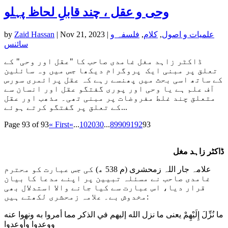
وحی و عقل ، چند قابلِ لحاظ پہلو
علمیات و اصول
,
کلام
,
فلسفہ و
|
Nov 21, 2023
|
Zaid Hassan
by
سائنس
ڈاکٹر زاہد مغل غامدی صاحب کا "عقل اور وحی" کے
تعلق پر مبنی ایک پروگرام دیکھا جس میں وہ سائلین
کے ساتھ اسی بحث میں پھنسے رہے کہ عقل پرائمری سورس
آف علم ہے یا وحی اور پوری گفتگو عقل اور انسان سے
متعلق چند غلط مفروضات پر مبنی تھی۔ مذھب اور عقل
کے تعلق پر گفتگو کرتے ہوئے...
Page 93 of 93
« First
«
...
10
20
30
...
89
90
91
92
93
ڈاکٹر زاہد مغل
علامہ جار اللہ زمحشری (م 538 ھ) کی جس عبارت کو محترم
غامدی صاحب نے مسئلہ تبیین پر اپنے مدعا کا بیان
قرار دیا، اس عبارت سے کیا جانے والا استدلال بھی
مخدوش بے۔ علامہ زمحشری لکھتے ہیں:
ما نُزِّلَ إِلَيْهِمْ يعنى ما نزل الله إليهم في الذكر مما أمروا به ونهوا عنه
ووعدوا وأوعدوا