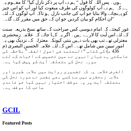
ہوں۔ پس اللہ کا قول “ہم نے آپ پر ذکر نازل کیا” کا مفہوم یہ
ہے کہ ہم نے آپ کولوگوں کی طرف مبعوث کیا اور آپ کو اس چیز
کو پہنچانے والا بنایا جو آپ کی جانب نازل ہو تاکہ آپ لوگوں کے لئے
ان احکام کو بیان کردیں جو ان کے حق میں مقرر کئے گئے۔”
غور کیجئے کہ امام دبوسی کس صراحت کے ساتھ نسخ بذریعہ سنت
کے لئے اس آیت کا لارہے ہیں۔ اگر یہ کہا جائے کہ علامہ زمحشری
معتزلی تھے تب بھی بات نہیں بنتی کیونکہ معتزلہ کے نزدیک بھی یہ
امور تبیین میں شامل تھے۔ اس کے لئے علامہ الحسین البصری (م
436 ھ) کی کتاب “المعتمد فی اصول الفقہ” ملاحظہ کی
جاسکتی ہے جہاں انہوں نے عین تخصیص کے اثبات کے لئے
سورہ نحل کی متعلقہ آیت کو پیش کیا ہے۔
الغرض خلاصہ یہ کہ تفسیری روایت میں علامہ طبری اور
علامہ زمحشری میں سے کسی بھی مفسر نے سورۃ نحل کی
متعلقہ آیت پر وہ موقف اختیار نہیں کیا جو غامدی
صاحب کا موقف ہے۔
GCIL
Featured Posts