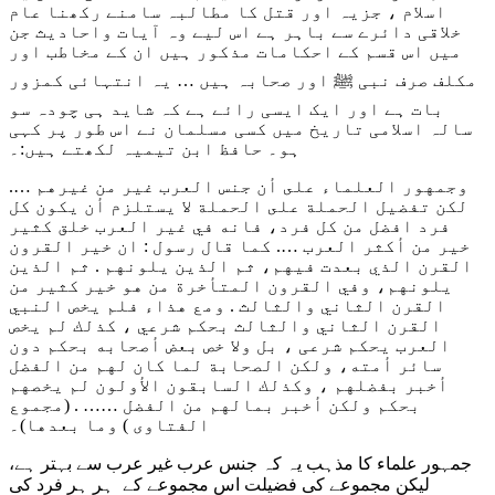
اسلام ، جزیہ اور قتل کا مطالبہ سامنے رکھنا عام
خلاقی دائرے سے باہر ہے اس لیے وہ آیات واحادیث جن
میں اس قسم کے احکامات مذکور ہیں ان کے مخاطب اور
مکلف صرف نبی ﷺ اور صحابہ ہیں … یہ انتہائی کمزور
بات ہے اور ایک ایسی رائے ہے کہ شاید ہی چودہ سو
سالہ اسلامی تاریخ میں کسی مسلمان نے اس طور پر کہی
ہو۔ حافظ ابن تیمیہ لکھتے ہیں:۔
وجمهور العلماء على أن جنس العرب غير من غيرهم ….
لكن تفضيل الحملة على الحملة لا يستلزم أن يكون كل
فرد افضل من كل فرد، فانه في غير العرب خلق كثير
خير من أكثر العرب …. كما قال رسول : ان خير القرون
القرن الذي بعدت فيهم، ثم الذين يلونهم . ثم الذين
يلونهم، وفي القرون المتأخرة من هو خير كثير من
القرن الثاني والثالث . ومع هذاء فلم يخص النبي
القرن الثاني والثالث بحكم شرعي ، كذلك لم يخص
العرب يحكم شرعی ، بل ولا خص بعض أصحابه بحكم دون
سائر أمته، ولكن الصحابة لما كان لهم من الفضل
أخبر بفضلهم ، وكذلك السابقون الأولون لم يخصهم
بحكم ولكن أخبر بمالهم من الفضل …… . (مجموع
الفتاوى ) وما بعدها)۔
جمہور علماء کا مذہب یہ کہ جنس عرب غیر عرب سے بہتر ہے،
لیکن مجموعے کی فضیلت اس مجموعے کے ہر ہر فرد کی