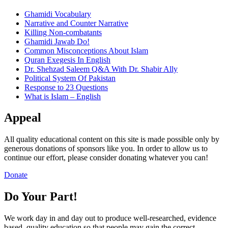
Ghamidi Vocabulary
Narrative and Counter Narrative
Killing Non-combatants
Ghamidi Jawab Do!
Common Misconceptions About Islam
Quran Exegesis In English
Dr. Shehzad Saleem Q&A With Dr. Shabir Ally
Political System Of Pakistan
Response to 23 Questions
What is Islam – English
Appeal
All quality educational content on this site is made possible only by
generous donations of sponsors like you. In order to allow us to
continue our effort, please consider donating whatever you can!
Donate
Do Your Part!
We work day in and day out to produce well-researched, evidence
based, quality education so that people may gain the correct