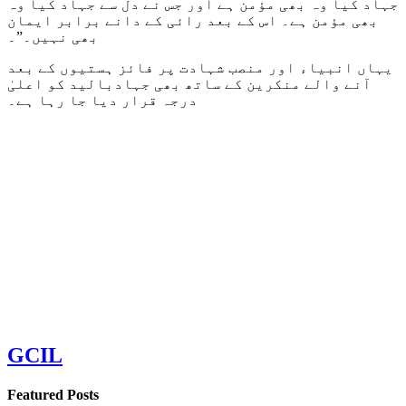
جہاد کیا وہ بھی مؤمن ہے اور جس نے دل سے جہاد کیا وہ
بھی مؤمن ہے۔ اس کے بعد رائی کے دانے برابر ایمان
بھی نہیں۔”۔
یہاں انبیاء اور منصب شہادت پر فائز ہستیوں کے بعد
آنے والے منکرین کے ساتھ بھی جہادبالید کو اعلیٰ
درجہ قرار دیا جا رہا ہے۔
GCIL
Featured Posts