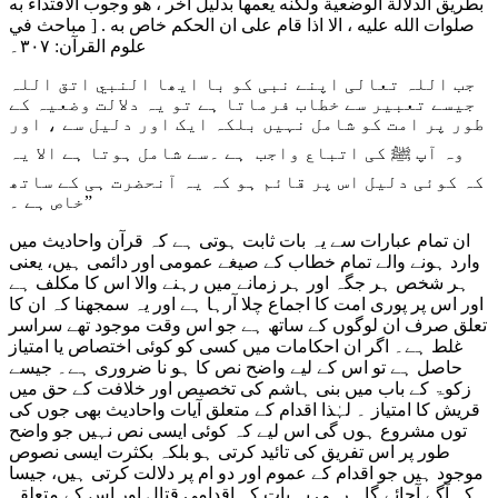
بطريق الدلالة الوضعية ولكنه يعمها بدليل اخر ، هو وجوب الاقتداء به
صلوات الله عليه ، الا اذا قام على ان الحكم خاص به . [ مباحث في
علوم القرآن: ۳۰۷۔
جب اللہ تعالی اپنے نبی کو با ایھا النبي اتق اللہ
جیسے تعبیر سے خطاب فرماتا ہے تو یہ دلالت وضعیہ کے
طور پر امت کو شامل نہیں بلکہ ایک اور دلیل سے ، اور
وہ آپ ﷺ کی اتباع واجب ہے ۔سے شامل ہوتا ہے الا یہ
کہ کوئی دلیل اس پر قائم ہو کہ یہ آنحضرت ہی کے ساتھ
خاص ہے ۔”
ان تمام عبارات سے یہ بات ثابت ہوتی ہے کہ قرآن واحادیث میں
وارد ہونے والے تمام خطاب کے صیغے عمومی اور دائمی ہیں، یعنی
ہر شخص ہر جگہ اور ہر زمانے میں رہنے والا اس کا مکلف ہے
اور اس پر پوری امت کا اجماع چلا آرہا ہے اور یہ سمجھنا کہ ان کا
تعلق صرف ان لوگوں کے ساتھ ہے جو اس وقت موجود تھے سراسر
غلط ہے۔ اگر ان احکامات میں کسی کو کوئی اختصاص یا امتیاز
حاصل ہے تو اس کے لیے واضح نص کا ہو نا ضروری ہے۔ جیسے
زکوۃ کے باب میں بنی ہاشم کی تخصیص اور خلافت کے حق میں
قریش کا امتیاز ۔ لہٰذا اقدام کے متعلق آیات واحادیث بھی جوں کی
توں مشروع ہوں گی اس لیے کہ کوئی ایسی نص نہیں جو واضح
طور پر اس تفریق کی تائید کرتی ہو بلکہ بکثرت ایسی نصوص
موجود ہیں جو اقدام کے عموم اور دو ام پر دلالت کرتی ہیں، جیسا
کہ آگے آجائے گا۔ رہی یہ بات کہ اقدامی قتال اور اس کے متعلقہ