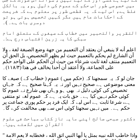
میں خصوصی طور اس حکم کے عموم کی دلیل ہو، یہ بالکل
غلط ہے، اس لیے کہ یہ قطعی طور پر معلوم ہے کہ شریعت
کے احکامات عام ہیں مگر کہیں تخصیص ہوئی ہو تو
دوسری بات ہے۔ )۔
التقرير والتحبیر میں خطاب کے صیغوں کے متعلق امام
سبکی کا یہ زرین اقتباس درج ہے:۔
اعلم أنه لا ينبغي أن يعتقد أن التعميم من جهة وضع الصبغة لغة ، ولا
أن الشارع لم يحكم بالتعميم حيث لم يظهر التخصيص، بل الحق أن
التعميم منتف لغة ثابت شرعاء من حيث أن الحكم على الواحد حكم
على الجماعة، ولا أعتقد أن أحدا يخالف في هذا (۱۱۸/۳)۔
جان لو کہ یہ سمجھنا کہ (حکم میں ) عموم ( خطاب کے ) صیغے کا
معنی موضوعی ہے صحیح نہیں اور نہ یہ کہنا صحیح ہے کہ جہاں
تخصیص کی کوئی دلیل نہ بھی ہو وہاں بھی شارع نے عموم کا
کوئی حکم نہیں کیا ہے۔ حق بات یہ ہے کہ عموم لغۃ تو منتفی
ہے، شرعا ثابت ہے اس لیے کہ ایک فرد پر حکم پوری جماعت پر
حکم ہے۔ میں نہیں سجھتا کوئی اس سے بھی مخالفت کرے گا۔
دکتور صبحی صالح اپنی مایہ ناز کتاب مباحث فی علوم
القرآن میں لکھتے ہیں:۔
” واذا خاطب الله نبيه بمثل يا أيها النبي اتق الله ، فخطابه لا يعم الامة