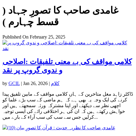
غامدی صاحب کا تصورِ جہاد (
قسط چہارم )
Published On February 25, 2025
کلامی مواقف کی بے معنی تلفیقات :اصلاحی
و ندوی گروپ پر نقد
کلام
|
Jan 26, 2026
|
GCIL
by
ڈاکٹر زاہد مغل متاخرین کے ہاں کلامی مواقف کے مابین تلفیق پیدا
کرنے کی ایک وجہ یہ بھی ہے کہ ہم ماضی کے سب بڑے علما کو
اچھی نظر سے دیکھتے اور اپنا مشترکہ ورثہ سمجھتے ہیں اور
خواہش رکھتے ہیں کہ ان کی ہر اختلافی رائے کی ایسی توجیہ
کرلیں جس سے سب کی سب آراء کے بارے میں...