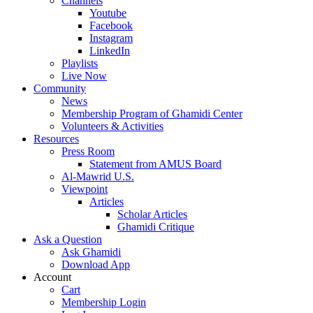
Channels
Youtube
Facebook
Instagram
LinkedIn
Playlists
Live Now
Community
News
Membership Program of Ghamidi Center
Volunteers & Activities
Resources
Press Room
Statement from AMUS Board
Al-Mawrid U.S.
Viewpoint
Articles
Scholar Articles
Ghamidi Critique
Ask a Question
Ask Ghamidi
Download App
Account
Cart
Membership Login