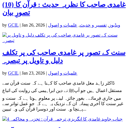
(10) غامدی صاحب کا نظریہ حدیث : قرآن کا
تصورِ بیان
ویڈیوز
,
تفسیر و حدیث
,
علمیات و اصول
|
Jan 26, 2026
|
GCIL
by
سنت کے تصور پر غامدی صاحب کی پر تکلف
دلیل و تاویل پر تبصرہ
علمیات و اصول
|
Jan 23, 2026
|
GCIL
by
ڈاکٹر زاہد مغل غامدی صاحب کا کہنا ہے کہ سنت قرآن سے
مستقل اعمال ہیں جو آپﷺ نے دین ابراہیمی کی روایت کی اتباع
میں جاری فرمائے۔ بغور جائزہ لینے پر معلوم ہوتا ہے کہ سنت و
غیر سنت کا آخری پیمانہ ان کے نزدیک یہ ہے کہ جو عمل تواتر سے
پہنچا وہ سنت اور دوسرا قرآن کی وہ تبیین...