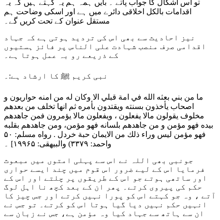
تو اس اشکال کا جواب پاتے ۔ بایں ہمہ ہم یہ کہتے ہیں کہ یہ
اقدامات بالکل اخلاقی دائرے میں ہے اور اسکی وضاحت ہم
مستقل عنوان کے تحت کریں گے۔
نیز احادیث سے بھی اس کی تردید ہوتی ہے کہ جہاد
اقدامی صرف منصب شہادت علی الناس پر فائز ہستیوں
کے ذریعے رو بہ عمل ہوتا ہے۔
نبی کریم ﷺ کا ارشاد ہے:۔
ما من بني بعثه الله في امة قبلي الا وكان له من امنه حواریون و
اصحاب يأخذون بسنته ويقتدون بأمره ثم انها تخلف من بعدهم
مخلوف يقولون مالا يفعلون ، ويفعلون مالا يؤمرون فمن جاهدهم
بيده فهو مؤمن و من جاهدهم بلسانه فهو مؤمن، ومن جاهدهم بقلبه
فهو مؤمن ليس وراء ذلك من الايمان حبة خردل . رواه مسلم: ۵۰
واحمد: ۳۳۷۹) والبيهقی: ۱۹۹۶۵] ۔
جونبی بھی اللہ نے اس سے پہلی امتوں میں مبعوث
فرمایا اس کے لیے ضرور اس قوم میں چند ایسے حواری
اور ساتھی ہوتے جو اس کے طریقوں پر چلتے اور اس کے
حکم کی پیروی کرتے۔ پھر ان کے بعد کچھ نا اہل لوگ
آتے ، وہ جو کہتے اس کو پورا نہیں کرتے اور جس چیز کا
انہیں حکم نہیں دیا گیا ہوتا اس کو کرتے۔ تو جس نے
ان سے ہاتھ سے جہاد کیا وہ مؤمن ہے، جس نے زبان سے