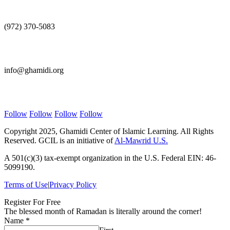
Call Us
(972) 370-5083
E-mail Us
info@ghamidi.org
Follow Us
Follow
Follow
Follow
Follow
Copyright 2025, Ghamidi Center of Islamic Learning. All Rights
Reserved. GCIL is an initiative of
Al-Mawrid U.S.
A 501(c)(3) tax-exempt organization in the U.S. Federal EIN: 46-
5099190.
Terms of Use
|
Privacy Policy
Register For Free
The blessed month of Ramadan is literally around the corner!
Name
*