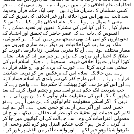
احکامات عام اخلاقی دائرے میں نہیں آتے ،بے ہودہ سی بات ہے، جو
کسی مسلمان کے شایان شان نہیں ۔ جب ایک حکم قرآن وحدیث
سے ثابت ہے پھر اس میں اخلاقی اور غیر اخلاقی کی تفریق کے کیا
معنی ؟ سوال یہ ہوتا ہے کہ عام اخلاقی دائرہ کیا ہے؟ اس کا
معیار کیا ہے؟ اور کیا اس کی مشترکہ تعیین اور تحدید ممکن ہے؟
افسوس کی بات ہے کہ عصر حاضر کے تحقیق اور اجتہاد کے
دعویداروں کو اتنی بات بھی سمجھ میں نہیں آئی کہ ہر کمیونٹی ،
ملک اور مذہب کی اخلاقیات اور دیگر بہت ساری چیزوں میں
معیار مختلف ہوتا ہے۔ آج کا مغربی معاشرہ زنا بالرضا ،عورت کو
طلاق کا اختیار اور مردوں کے برابر ہر چیز میں ان کو شانہ بشانہ
کھڑا کرنا بہت بڑا اخلاقی فریضہ سمجھتا ہے، جبکہ اسلام اس کی
سختی سے تردید کرتا ہے۔ عورت کے پردے کو وہ آج ظلم قرار دے
رہے ہیں حالانکہ اسلام اس کے برعکس اس کو ذریعہ حفاظت
قرار دے رہا ہے۔ اس طرح کفر کی سر بلندی کو اسلام فساد کہتا
ہے اور اس کو جڑ سے اکھاڑ پھینکنے کا حکم دیتا ہے۔ واضح رہے کہ
جب شریعت ایک حکم دے تو اسے بسر و چشم قبول کرنے کے بعد
دیکھیں گے کہ اس کی معقولیت عام لوگوں کے ذہن میں آتی ہے یا
نہیں ؟ اگر اسکی معقولیت عام لوگوں کے ہن میں آ رہی ہے تو
حسن لعینہ اور اگر نہیں آرہی تو حسن لغیرہ ہے۔ اگر ہم اپنے
اکابر کی خدمات اور تحقیقات کو بنظر استخفاف نہ دیکھتے تو آج ان
معمولی اعتراضات کی وجہ سے جہالت کی ان گھاٹیوں میں جا کر
نہ گرتے ۔ کاش ہم ” کتب عليكم القتال وهو كره لكم وعسى ان
تكرهوا شيئا وهو خير لكم … اور والفتنة أكبر من القتل پر غور کرتے