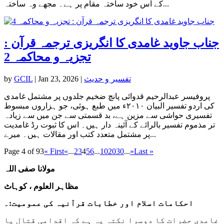
کے اس خود ساختہ مقام پر ہے۔ مجھے وہ ساختہ...
جناب جاوید غامدی کا انگریزی ترجمہ قرآن :
تجزیہ و محاکمہ 2
تفسیر و حدیث
|
Jan 23, 2026
|
GCIL
by
پروفیسر عبدالرحیم قدوائی پانچ ضخیم جلدوں پر مشتمل غامدی
کی اردو تفسیر البیان ۲۰۱۰ء میں طبع ہوئی، جو ہزاروں مبسوط
تفسیری حواشی سے مزین ہے، بد قسمتی سے جن میں سے زیادہ
تر مذموم تفسیر بالرائے کے آئینہ دار ہیں۔ اس کا ثبوت رڈ غامدیت
پر مشتمل متعدد کتب اور مقالات ہیں۔ میرے...
Page 4 of 93
« First
«
...
2
3
4
5
6
...
10
20
30
...
»
Last »
مولانا صفی اللہ
مظاہر العلوم ، کوہاٹ
احکامات اسلام اور خطابات قرآنیہ کی عمومیت:۔
غامدی حضرات کا دوسرا نکتہ یہ ہے کہ اقدامی قتال یا