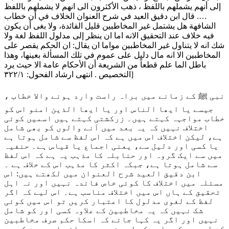
إلى أنهم يشملهم باللفظ ، ذهب الأكثرون الى انهم لا يشملهم باللفظ
…. قال ابن دقيق العيد في شرح العنوان الخلاف في أن خطاب
الشافهة هل يشتمل غير المخاطبين قليل الفائدة، ولا بغى أن يكون
فيه خلاف عند التحقيق الانه اما ان ينظر إلى مدلول اللفظ لغة ولا
شك انه لا يتناول غير المخاطبين مواما ان يقال: ان الحكم يقصر على
المخاطبين الا انه مال دليل على عموم في تلك المسألة بعينها، وهذا
باطل الما علم قطعاً من الشريعة أن الأحكام عامة الا حيث يرد
التخصيص . انتهى ارشاد الفحول: ۳۲۲/۱]
نبی ﷺ کے زمانے میں براہ راست وارد ہونے والا خطاب ،
جیسے یا ایھا الناس اور یا ایھا الذین امنو اس کو
خطاب مواجہہ کہتے ہیں۔ زرکشتی کہتے ہیں اسمیں کوئی
اختلاف نہیں کہ یہ بعد میں آنے والوں کو بھی شامل
ہے، لیکن اختلاف اس میں ہے کہ اس لفظ سے شامل ہوتا ہے
یا کسی اور دلیل سے، یعنی اجماع یا قیاس ہے۔ حنفیہ
میں سے ایک گروہ اور حنابلہ کا مذہب یہ ہے کہ اس لفظ
سے شامل ہوتا ہے، جبکہ اکثر کا مذہب اس کے خلاف ہے ۔
ابن دقیق العید شرح العنوان میں لکھتے ہیں: اس
مسئلہ میں اختلاف کا کوئی خاص فائدہ نہیں اور نہ اہل
تحقیق کے ہاں اس میں اختلاف مناسب ہے۔ اس لیے کہ اگر
لفظ کے لغوی مدلول کا اعتبار کریں تو اس میں کوئی
شک نہیں کہ یہ مخاطبین کے علاوہ کسی اور کو شامل
نہیں اور اگر یہ کہا جائے کہ اسکا حکم صرف مخاطبین
کے لیے ہے کسی اور کے لیے نہیں ، سوائے اس صورت کے جس