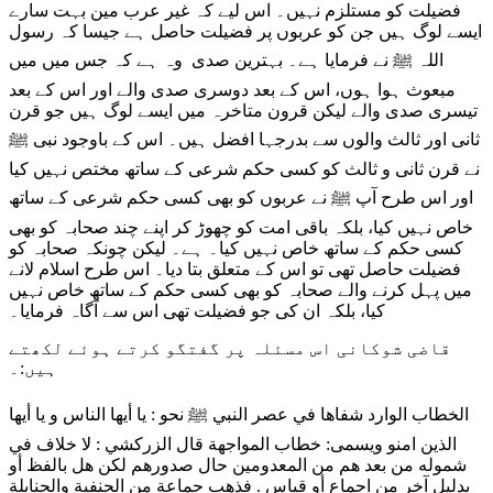
فضیلت کو مستلزم نہیں۔ اس لیے کہ غیر عرب مین بہت سارے
ایسے لوگ ہیں جن کو عربوں پر فضیلت حاصل ہے جیسا کہ رسول
اللہ ﷺ نے فرمایا ہے۔ بہترین صدی وہ ہے کہ جس میں میں
مبعوث ہوا ہوں، اس کے بعد دوسری صدی والے اور اس کے بعد
تیسری صدی والے لیکن قرون متاخرہ میں ایسے لوگ ہیں جو قرن
ثانی اور ثالث والوں سے بدرجہا افضل ہیں۔ اس کے باوجود نبی ﷺ
نے قرن ثانی و ثالث کو کسی حکم شرعی کے ساتھ مختص نہیں کیا
اور اس طرح آپ ﷺ نے عربوں کو بھی کسی حکم شرعی کے ساتھ
خاص نہیں کیا، بلکہ باقی امت کو چھوڑ کر اپنے چند صحابہ کو بھی
کسی حکم کے ساتھ خاص نہیں کیا۔ ہے۔ لیکن چونکہ صحابہ کو
فضیلت حاصل تھی تو اس کے متعلق بتا دیا۔ اس طرح اسلام لانے
میں پہل کرنے والے صحابہ کو بھی کسی حکم کے ساتھ خاص نہیں
کیا، بلکہ ان کی جو فضیلت تھی اس سے آگاہ فرمایا۔
قاضی شوکانی اس مسئلہ پر گفتگو کرتے ہوئے لکھتے
ہیں:۔
الخطاب الوارد شفاها في عصر النبي ﷺ نحو : يا أيها الناس و يا أيها
الذين امنو ويسمى: خطاب المواجهة قال الزركشي : لا خلاف في
شموله من بعد هم من المعدومين حال صدورهم لكن هل بالفظ أو
بدليل آخر من اجماع أو قياس . فذهب جماعة من الحنفية والحنابلة