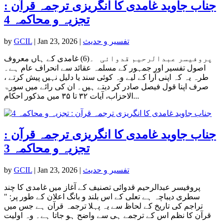
جناب جاوید غامدی کا انگریزی ترجمہ قرآن :
تجزیہ و محاکمہ 4
تفسیر و حدیث
|
Jan 23, 2026
|
GCIL
by
پروفیسر عبدالرحیم قدوائی ۔(6) غامدی کے ہاں معروف
اصول تفسیر اور جمہور کے مسلمہ عقائد سے انحراف عام ہے۔
طرہ یہ کہ اپنی آرا کے لیے وہ کوئی سند یا دلیل نہیں پیش کرتے ،
صرف اپنا قول فیصل صادر کر دیتے ہیں۔ ان کی رائے میں سورۃ
الاحزاب، آیات ۳۲ تا ۳۵ میں مذکور احکام...
جناب جاوید غامدی کا انگریزی ترجمہ قرآن :
تجزیہ و محاکمہ 3
تفسیر و حدیث
|
Jan 23, 2026
|
GCIL
by
پروفیسر عبدالرحیم قدوائی تصنیف کے آغاز میں غامدی کا چند
سطری دیباچہ ہے تعلی کے اس بلند و بانگ اعلان کے طور پر: "
تراجم کی تاریخ کے لحاظ سے یہ پہلا ترجمہ قرآن ہے جس میں
قرآن کا نظم اس کے ترجمے ہی سے واضح ہو جاتا ہے۔ وہ اولیت