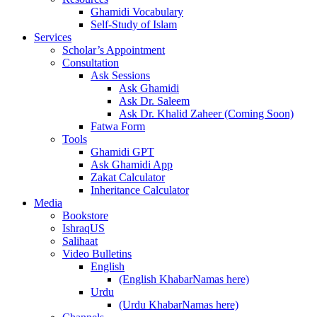
Ghamidi Vocabulary
Self-Study of Islam
Services
Scholar’s Appointment
Consultation
Ask Sessions
Ask Ghamidi
Ask Dr. Saleem
Ask Dr. Khalid Zaheer (Coming Soon)
Fatwa Form
Tools
Ghamidi GPT
Ask Ghamidi App
Zakat Calculator
Inheritance Calculator
Media
Bookstore
IshraqUS
Salihaat
Video Bulletins
English
(English KhabarNamas here)
Urdu
(Urdu KhabarNamas here)