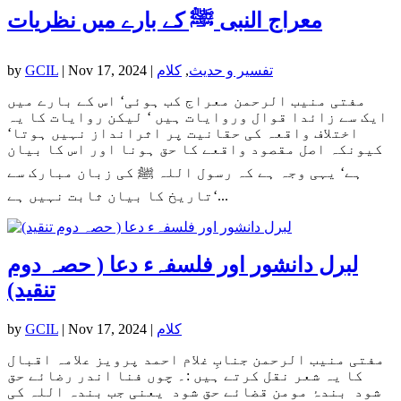
معراج النبی ﷺ کے بارے میں نظریات
تفسیر و حدیث
,
کلام
|
Nov 17, 2024
|
GCIL
by
مفتی منیب الرحمن معراج کب ہوئی‘ اس کے بارے میں
ایک سے زائدا قوال وروایات ہیں ‘ لیکن روایات کا یہ
اختلاف واقعہ کی حقانیت پر اثرانداز نہیں ہوتا‘
کیونکہ اصل مقصود واقعے کا حق ہونا اور اس کا بیان
ہے‘ یہی وجہ ہے کہ رسول اللہ ﷺ کی زبان مبارک سے
تاریخ کا بیان ثابت نہیں ہے‘...
لبرل دانشور اور فلسفہء دعا ( حصہ دوم
تنقید)
کلام
|
Nov 17, 2024
|
GCIL
by
مفتی منیب الرحمن جنابِ غلام احمد پرویز علامہ اقبال
کا یہ شعر نقل کرتے ہیں :۔ چوں فنا اندر رضائے حق
شود بندۂ مومن قضائے حق شود یعنی جب بندہ اللہ کی