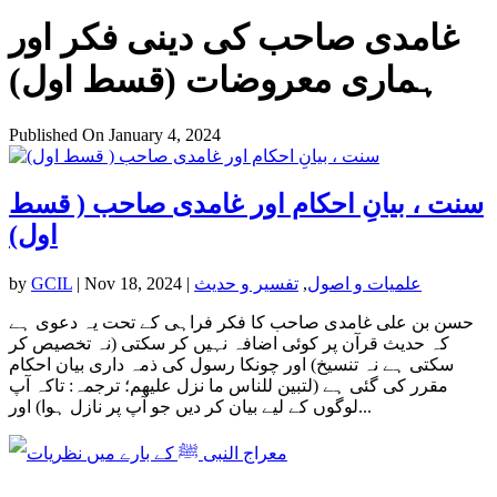
غامدی صاحب کی دینی فکر اور
ہماری معروضات (قسط اول)
Published On January 4, 2024
سنت ، بیانِ احکام اور غامدی صاحب ( قسط
اول)
علمیات و اصول
,
تفسیر و حدیث
|
Nov 18, 2024
|
GCIL
by
حسن بن علی غامدی صاحب کا فکر فراہی کے تحت یہ دعوی ہے
کہ حدیث قرآن پر کوئی اضافہ نہیں کر سکتی (نہ تخصیص کر
سکتی ہے نہ تنسیخ) اور چونکا رسول کی ذمہ داری بیان احکام
مقرر کی گئی ہے (لتبين للناس ما نزل عليهم؛ ترجمہ: تاکہ آپ
لوگوں کے لیے بیان کر دیں جو آپ پر نازل ہوا) اور...