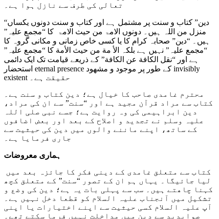
تعالی کی طرف سے نازل ہوا ہے۔
“دین” کتاب و سنت پر مشتمل ہے اور کتاب و سنت دونوں یکساں
منزل من اللہ ہیں۔ دونوں الامۃ من حیث الامۃ کا “مجمع علیہ”
ہیں۔ “دین” صحابہ کرام کا یا کسی خاص زمانی و مکانی گروہ کا
“مجمع علیہ” نہیں ہے بلکہ الأ مة من حيث الأمة کا “مجمع علیہ”
ہے اور “نقل الكافة عن الكافة” کے ذریعے قیامت تک ایک دائمی
استحضار eternal presence کے طور پر موجود و مشھود invisibly
existent حقیقت ہے۔
محترم غامدی صاحب کا خیال ہے؛ دین کتاب و سنت ہے۔
کتاب سے مراد قرآن مجید ہے اور “سنت” سے ان کی مراد،
دین ابراہیمی کی وہ روایت ہے؛ جسے نبی صلی اللہ
علیہ وسلم نے تجدید و اصلاح کے بعد اور بعض اضافوں
کے ساتھ، اپنے ماننے والوں میں دین کی حیثیت سے
جاری فرمایا ہے۔
ہماری معروضات
کتاب سے متعلق غامدی کے دینی فکر کا جائزہ بعد میں
لیا جائیگا۔ یہاں ہم ان کے تصور “سنت” کے متعلق کچھ
کہنا چاھتے ہیں۔ سب سے پہلی بات یہ ہے؛ دین کی وضع و
تشکیل میں آنجناب علیہ السلام کو قطعا دخل نہیں ہے۔
آپ علیہ السلام کسی حیثیت سے اپنے اختیارات یا اپنی
صوابدید سے دین میں مداخلت نہیں فرما سکتے تھے۔