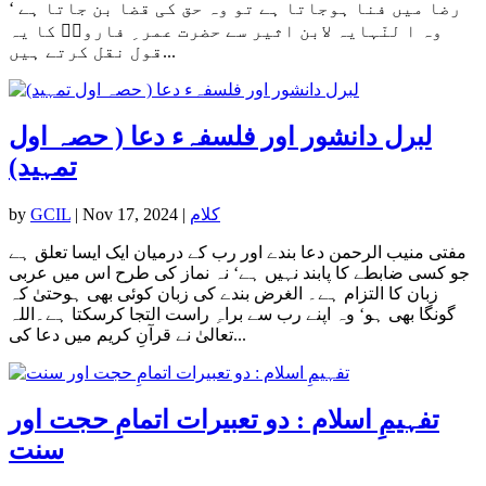
رضا میں فنا ہوجاتا ہے تو وہ حق کی قضا بن جاتا ہے ‘
وہ ا لنّہایہ لابن اثیر سے حضرت عمر ِ فاروقؓ کا یہ
قول نقل کرتے ہیں...
لبرل دانشور اور فلسفہء دعا ( حصہ اول
تمہید)
کلام
|
Nov 17, 2024
|
GCIL
by
مفتی منیب الرحمن دعا بندے اور رب کے درمیان ایک ایسا تعلق ہے
جو کسی ضابطے کا پابند نہیں ہے‘ نہ نماز کی طرح اس میں عربی
زبان کا التزام ہے۔ الغرض بندے کی زبان کوئی بھی ہوحتیٰ کہ
گونگا بھی ہو‘ وہ اپنے رب سے براہِ راست التجا کرسکتا ہے۔اللہ
تعالیٰ نے قرآنِ کریم میں دعا کی...
تفہیمِ اسلام : دو تعبیرات اتمامِ حجت اور
سنت