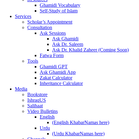
Ghamidi Vocabulary
Self-Study of Islam
Services
Scholar’s Appointment
Consultation
Ask Sessions
Ask Ghamidi
Ask Dr. Saleem
Ask Dr. Khalid Zaheer (Coming Soon)
Fatwa Form
Tools
Ghamidi GPT
Ask Ghamidi App
Zakat Calculator
Inheritance Calculator
Media
Bookstore
IshraqUS
Salihaat
Video Bulletins
English
(English KhabarNamas here)
Urdu
(Urdu KhabarNamas here)