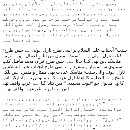
دوسری بات یہ ہے؛ آنجناب علیہ السلام کی ہستی میں
محمد بن عبداللہ اور محمد رسول اللہ صلی اللہ علیہ
وسلم کا فرق لایعنی ہے۔ نزول وحی کے بعد محمد بن
عبداللہ والی کہانی ختم ہو جاتی ہے، نزول وحی کے
بعد آپ علیہ السلام صرف محمد رسول اللہ صلی اللہ
علیہ وسلم ہیں۔ رسالت صوابدیدی منصب نہیں ہے،
تنزیلات ربانیہ کو بلا کم و کاست انسانوں کے سامنے
پیش کر دینا ہے۔
“سنت” آنجناب علیہ السلام پر اسی طرح نازل ہوئی ہے جس طرح
کتاب نازل ہوئی ہے۔ “سنت” منزل من اللہ، اعمال ہیں۔ انہیں
مناسک دین بھی کہا جاتا ہے۔ جس طرح قرآن مجید ماقبل کتب
سماوی سے ممتاز و منفرد ہے، اسی طرح آنجناب علیہ السلام پر
نازل ہونے والی سنت/ مناسک عبادت بھی ممتاز و منفرد ہیں بلکہ
ناسخ ہے۔ الصلوۃ کا لفظ اہل عرب کے نامانوس نہ تھا، لیکن اس
کا وہ مدلول جو “نبوت محمدیہ” میں بتایا گیا ہے، عرب واقف تھے
اس سے اور نہ غیرعرب واقف تھے۔
غامدی صاحب کے بیان سے یہ بات عیاں ہو رہی ہے جیسے
“سنت” کی وضع و تشکیل میں آنجناب علیہ السلام کے
صوابدیدی اختیارات اصل الاصول ہیں۔ ظاہر ہے یہ سو
فیصد غلط موقف ہے۔ “دین” روایت نہیں ہے بلکہ
“تنزیل” ہے۔ روایت اور تنزیل میں زمین و آسمان کا
فرق ہے۔ روایت انسان سے انسان تک ہوتی ہے اور
“تنزیل” اللہ تعالی سے انسان تک ہوتی ہے۔ دین