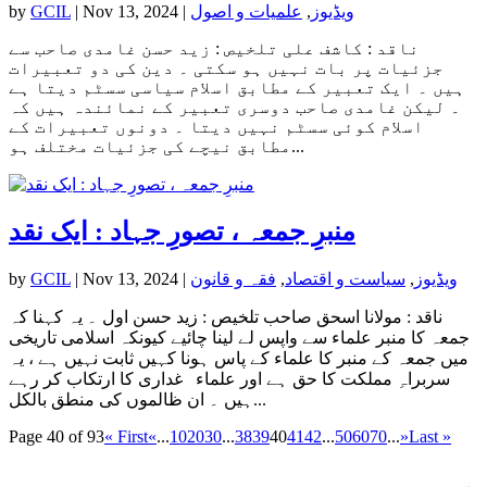
ویڈیوز
,
علمیات و اصول
|
Nov 13, 2024
|
GCIL
by
ناقد : کاشف علی تلخیص : زید حسن غامدی صاحب سے
جزئیات پر بات نہیں ہو سکتی ۔ دین کی دو تعبیرات
ہیں ۔ ایک تعبیر کے مطابق اسلام سیاسی سسٹم دیتا ہے
۔ لیکن غامدی صاحب دوسری تعبیر کے نمائندہ ہیں کہ
اسلام کوئی سسٹم نہیں دیتا ۔ دونوں تعبیرات کے
مطابق نیچے کی جزئیات مختلف ہو...
منبرِ جمعہ ، تصورِ جہاد : ایک نقد
ویڈیوز
,
سیاست و اقتصاد
,
فقہ و قانون
|
Nov 13, 2024
|
GCIL
by
ناقد : مولانا اسحق صاحب تلخیص : زید حسن اول ۔ یہ کہنا کہ
جمعہ کا منبر علماء سے واپس لے لینا چائیے کیونکہ اسلامی تاریخی
میں جمعہ کے منبر کا علماء کے پاس ہونا کہیں ثابت نہیں ہے ، یہ
سربراہِ مملکت کا حق ہے اور علماء غداری کا ارتکاب کر رہے
ہیں ۔ ان ظالموں کی منطق بالکل...
Page 40 of 93
« First
«
...
10
20
30
...
38
39
40
41
42
...
50
60
70
...
»
Last »