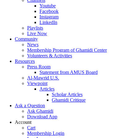
Channels
Youtube
Facebook
Instagram
LinkedIn
Playlists
Live Now
Community
News
Membership Program of Ghamidi Center
Volunteers & Activities
Resources
Press Room
Statement from AMUS Board
Al-Mawrid U.S.
Viewpoint
Articles
Scholar Articles
Ghamidi Critique
Ask a Question
Ask Ghamidi
Download App
Account
Cart
Membership Login