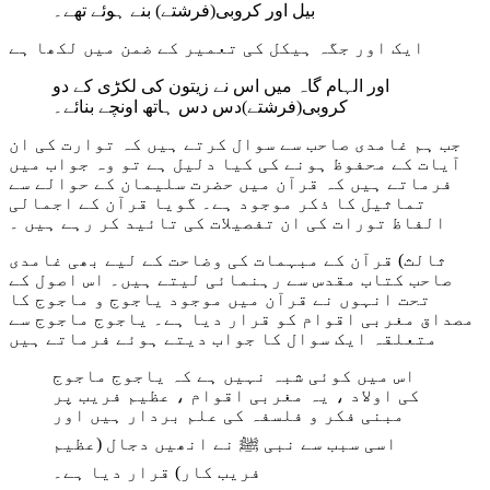
بیل اور کروبی(فرشتے) بنے ہوئے تھے۔
ایک اور جگہ ہیکل کی تعمیر کے ضمن میں لکھا ہے
اور الہام گاہ میں اس نے زیتون کی لکڑی کے دو
کروبی(فرشتے)دس دس ہاتھ اونچے بنائے۔
جب ہم غامدی صاحب سے سوال کرتے ہیں کہ توارت کی ان
آیات کے محفوظ ہونے کی کیا دلیل ہے تو وہ جواب میں
فرماتے ہیں کہ قرآن میں حضرت سلیمان کے حوالے سے
تماثیل کا ذکر موجود ہے۔ گویا قرآن کے اجمالی
الفاظ تورات کی ان تفصیلات کی تائید کر رہے ہیں ۔
ثالث) قرآن کے مبہمات کی وضاحت کے لیے بھی غامدی
صاحب کتاب مقدس سے رہنمائی لیتے ہیں۔ اس اصول کے
تحت انہوں نے قرآن میں موجود یاجوج و ماجوج کا
مصداق مغربی اقوام کو قرار دیا ہے۔ یاجوج ماجوج سے
متعلقہ ایک سوال کا جواب دیتے ہوئے فرماتے ہیں
اس میں کوئی شبہ نہیں ہے کہ یاجوج ماجوج
کی اولاد ، یہ مغربی اقوام ، عظیم فریب پر
مبنی فکر و فلسفہ کی علم بردار ہیں اور
اسی سبب سے نبی ﷺ نے انھیں دجال (عظیم
فریب کار) قرار دیا ہے۔