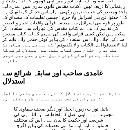
کتب سماویہ اپنے اپنے ادوار میں اپنی قوموں کے لیے ہدایت و
رہنمائی کا ذریعہ تھیں ۔کتاب مقدس قانون سازی میں ہمارے لیے
ماخذ ومصدر کی حیثیت نہیں رکھتی۔ہاں اس حد تک کہنا ٹھیک ہے
کہ ’ حدثوا عن بنی اسرائیل ولا حرج ‘ جیسی تعلیمات کے مصداق کے
طور پر قوم بنی اسرائیل سے متعلقہ قرآنی واقعات اخبار و قصص
کی تفہیم کے لیے ہم کتاب مقدس کی عبارات سے استفادہ کر
سکتے ہیں لیکن کسی قرآنی واقعے کی تفہیم کے لیے کتاب مقدس
سے کیے جانے والے اس استفادے کی بنا پر کوئی حتمی رائے قائم کر
لینا ’
لاتصدقوا اہل الکتاب و لا تکذبوھم
‘ کے منافی ہے۔ جہاں تک
عقائد و احکام میں کتاب مقدس سے استدلال کرنے کا
معاملہ ہے تو اس کی کوئی دلیل نقل و عقل میں نہیں
ملتی ۔
غامدی صاحب اور سابقہ شرائع سے
استدلال
سابقہ شرائع سے استدلال کے لیے غامدی صاحب کا اصل
اصول ان کی تحریروں میں اس طرح مذکور ہے:
بائبل تورات ،زبور، انجیل اور دیگر صحف سماوی کا
مجموعہ ہے ۔ اپنی اصل کے لحاظ سے یہ اللہ ہی کی
شریعت اور حکمت کا بیان ہے ۔ اس کے مختلف
حاملین نے اپنے اپنے مذہبی تعصبات کی بنا پر اگرچہ