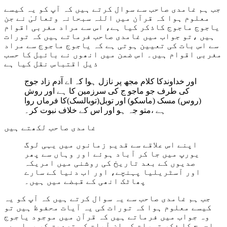
جب ہم غامدی صاحب سے سوال کرتے ہیں کہ آپ کو یہ کیسے
معلوم ہوا کہ قرآن میں اللہ سبحانہ وتعالیٰ نے جن
یاجوج ماجوج کاذکر کیا ہے، اس سے مراد مغربی اقوام
ہیں ،تو جواب میں غامدی صاحب فرماتے ہیں کہ تورات
سے اس بات کی تعیین ہوتی ہے کہ یاجوج ماجوج سے مراد
مغربی اقوام ہیں۔ اس ضمن میں انھوں نے بائبل کا حسب
ذیل اقتباس نقل کیا ہے
اور خداوندکا کلام مجھ پر نازل ہوا کہ اے آدم زاد جوج
کی طرف جو ماجو ج کی سرزمین کا ہے اور روش
(روس) مسک (ماسکو) اور توبل(توبالسک)کا فرماں روا
ہے ،متو جہ ہو اور اس کے خلاف نبوت کر۔
غامدی صاحب لکھتے ہیں
اپنے اس علاقے سے قدیم زمانوں میں یہی لوگ
یورپ میں جا کر آباد ہوئے اور وہاں سے پھر
صدیوں کے بعد تاریخ کی روشنی میں امریکہ
اور آسٹریلیا پہنچے، اور اب دنیا کے سارے
پھاٹک انھی کے قبضے میں ہیں۔
جب ہم غامدی صاحب سے یہ سوال کرتے ہیں کہ آپ کو یہ
کیسے معلوم ہوا کہ تورات کی یہ آیات محفوظ ہیں تو
وہ جواب میں فرماتے ہیں کہ قرآن میں موجود یاجوج
ماجوج کا ذکر تورات کی ان آیات کی تصدیق کر رہا ہے۔