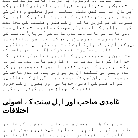
تضحیک و استہزا پر مبنی ادبی و اخباری کالموں کو
’برہان ‘نہ بنائیں بلکہ مسلمہ اصول تحقیق و دلائل کی
روشنی میں مثبت تنقید کرتے ہوئے لوگوں کے لیے ایک
نمونہ قائم کریں تا کہ ان کے فکر و فلسفہ کی مخالفت
کرنے والوں کے لیے قولی حجت کے ساتھ ساتھ فعلی حجت
بھی قائم ہو جائے ۔غامدی صاحب کی ’برہان‘جس قسم کی
تنقیدوں سے بھری پڑی ہے، کیا یہ اصولی تنقیدیں
ہیں؟قرآن کی کسی ایک آیت کے ترجمے کوبنیاد بناکریا
’مسئلہ بیعت‘ پرتنقید کرکے اگر غامدی صاحب کے
متبعین یہ سمجھتے ہیں کہ انہوں نے اصولی تنقید کا
حق ادا کر دیا ہے تو یہ ان کا زعم باطل ہے۔ہم تو یہ
دیکھ رہے ہیں کہ جیسی تنقید انہوں نے دوسروں پر کی
ہے، ویسی ہی تنقید ان پر ہو رہی ہے۔ غامدی صاحب کی
موجودہ ’برہان ‘جب تک موجو د رہے گی ان کے مخالفین
کو اس قسم کی ادبی، جذباتی اور بقول ان کے جزوی
تنقید کا جواز فراہم کرتی رہے گی ۔
غامدی صاحب اور اہل سنت کے اصولی
اختلافات
جہاں تک طالب محسن صاحب کا یہ دعویٰ ہے کہ غامدی
صاحب پر کوئی علمی یا اصولی تنقید نہیں ہوئی تو ان
کایہ کہنا قطعاً درست نہیں ہے ۔اصل مسئلہ غامدی