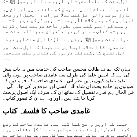
اہل سنت کے علما حضرت ابراہیم سے لے کر رسول ﷺ تک
آنے والے تمام انبیا و رسل کو مانتے ہیں اور ان پر
نازل ہونے والی اصل کتب مثلاً تورات ، انجیل اور صحف
ابراہیم کو بھی کلام الٰہی مانتے ہیں لیکن جب وہ کتاب
و سنت کو اپنی کتب میں بطور مآخذ شریعت بیان کرتے
ہیں تو کتاب سے ان کی مراد ’قرآن مجید ‘اور سنت سے
مراد ’سنت رسولﷺ‘ ہوتی ہے ۔لہٰذا اہل سنت اور فرقہ
غامدیہ کا اختلاف ایسا ہی ہے جیسا کہ اہل سنت اور
اہل تشیع کا،کیونکہ دونوں کی کتاب و سنت علیحدہ
ہے۔
یہاں تک ہم نے طالب محسن صاحب کی خدمت میں یہ بات پیش
کی ہے کہ انہیں علما کی طرف سے غامدی صاحب پر ہونے والی
تنقید ،تنقید کیوں نہیں نظر آتی۔ غامدی صاحب کے فہم دین کے
اصولوں پر جامع بحث ان شاء اللہ کسی اور موقع پر کی جائے گی ۔
فی الحال ہم قدرے تفصیل کے ساتھ ان کے صرف ایک اصول پربحث
کرنا چاہتے ہیں ، اور وہ ہے ان کا تصور کتاب۔
غامدی صاحب کا فلسفہ کتاب
جیسا کہ اوپر واضح کیا گیا ہے، غامدی صاحب کے وضع
کردہ اصول اہل سنت کے اصولوں سے بالکل مختلف ہیں۔
دلچسپ بات یہ ہے کہ بہت سے مسائل میں غامدی صاحب نے