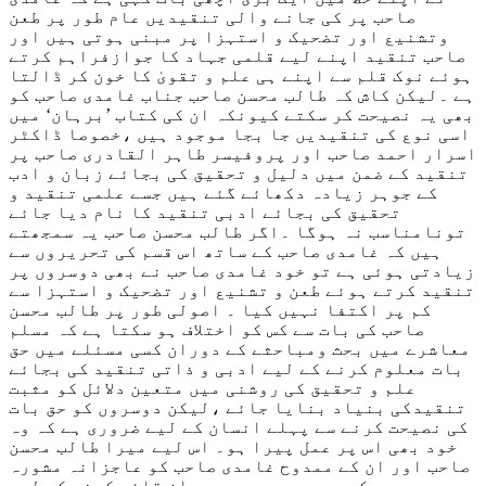
صاحب پر کی جانے والی تنقیدیں عام طور پر طعن
وتشنیع اور تضحیک و استہزا پر مبنی ہوتی ہیں اور
صاحب تنقید اپنے لیے قلمی جہاد کا جوازفراہم کرتے
ہوئے نوک قلم سے اپنے ہی علم و تقویٰ کا خون کر ڈالتا
ہے ۔لیکن کاش کہ طالب محسن صاحب جناب غامدی صاحب کو
بھی یہ نصیحت کر سکتے کیونکہ ان کی کتاب ’برہان‘ میں
اسی نوع کی تنقیدیں جا بجا موجود ہیں ،خصوصا ڈاکٹر
اسرار احمد صاحب اور پروفیسر طاہر القادری صاحب پر
تنقید کے ضمن میں دلیل و تحقیق کی بجائے زبان و ادب
کے جوہر زیادہ دکھائے گئے ہیں جسے علمی تنقید و
تحقیق کی بجائے ادبی تنقید کا نام دیا جائے
تونامناسب نہ ہوگا ۔اگر طالب محسن صاحب یہ سمجھتے
ہیں کہ غامدی صاحب کے ساتھ اس قسم کی تحریروں سے
زیادتی ہوئی ہے تو خود غامدی صاحب نے بھی دوسروں پر
تنقید کرتے ہوئے طعن و تشنیع اور تضحیک و استہزا سے
کم پر اکتفا نہیں کیا ۔ اصولی طور پر طالب محسن
صاحب کی بات سے کس کو اختلاف ہو سکتا ہے کہ مسلم
معاشرے میں بحث ومباحثے کے دوران کسی مسئلے میں حق
بات معلوم کرنے کے لیے ادبی و ذاتی تنقید کی بجائے
علم و تحقیق کی روشنی میں متعین دلائل کو مثبت
تنقیدکی بنیاد بنایا جائے ،لیکن دوسروں کو حق بات
کی نصیحت کرنے سے پہلے انسان کے لیے ضروری ہے کہ وہ
خود بھی اس پر عمل پیرا ہو۔ اس لیے میرا طالب محسن
صاحب اور ان کے ممدوح غامدی صاحب کو عاجزانہ مشورہ
یہی ہے کہ وہ دوسروں پر برہان قائم کرنے کے لیے