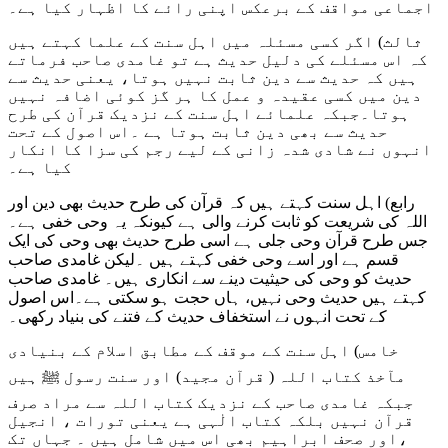
اجماعی مواقف کے برعکس اپنی رائے کا اظہار کیا ہے۔
ثالث) اگر کسی مسئلہ میں اہل سنت کے علما کہتے ہیں
کہ اس مسئلے کی دلیل حدیث ہے تو غامدی صاحب فرماتے
ہیں کہ حدیث سے دین ثابت نہیں ہوتا، یعنی حدیث سے
دین میں کسی عقیدہ و عمل کا ہر گز کوئی اضافہ نہیں
ہوتا۔جبکہ علمائے اہل سنت کے نزدیک قرآن کی طرح
حدیث سے بھی دین ثابت ہوتا ہے ۔اس اصول کے تحت
انہوں نے شادی شدہ زانی کے لیے رجم کی سزا کا انکار
کیا ہے۔
رابع) اہل سنت کہتے ہیں کہ قرآن کی طرح حدیث بھی دین اور
اللہ کی شریعت کو ثابت کرنے والی ہے کیونکہ یہ وحی خفی ہے۔
جس طرح قرآن وحی جلی ہے اسی طرح حدیث بھی وحی کی ایک
قسم ہے اور اسے وحی خفی کہتے ہیں ۔لیکن غامدی صاحب
حدیث کو وحی کی حیثیت دینے سے انکاری ہیں۔ غامدی صاحب
کہتے ہیں حدیث وحی نہیں، ہاں حجت ہو سکتی ہے۔اس اصول
کے تحت انہوں نے استخفاف حدیث کے فتنے کی بنیاد رکھی۔
خامس) اہل سنت کے موقف کے مطابق اسلام کے بنیادی
مآخذ کتاب اللہ ( قرآن مجید) اور سنت رسول ﷺ ہیں
جبکہ غامدی صاحب کے نزدیک کتاب اللہ سے مراد صرف
قرآن نہیں بلکہ کتاب الٰہی ہے یعنی تورات ، انجیل
،اور صحف ابراہیم بھی اس میں شامل ہیں ۔ جہاں تک