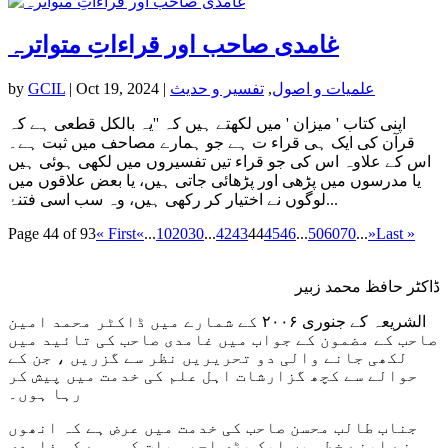
غامدی صاحب اور قراءاتِ متواترہ
علمیات و اصول
,
تفسیر و حدیث
|
Oct 19, 2024
|
GCIL
by
اپنی کتاب ' میزان ' میں لکھتے ہیں کہ ''یہ بالکل قطعی ہے کہ
قرآن کی ایک ہی قراء ت ہے جو ہمارے مصاحف میں ثبت ہے۔
اس کے علاوہ اس کی جو قراء تیں تفسیروں میں لکھی ہوئی ہیں
یا مدرسوں میں پڑھی اور پڑھائی جاتی ہیں، یا بعض علاقوں میں
لوگوں نے اختیار کر رکھی ہیں، وہ سب اسی فتنۂ...
Page 44 of 93
« First
«
...
10
20
30
...
42
43
44
45
46
...
50
60
70
...
»
Last »
ڈاکٹر حافظ محمد زبیر
الشریعہ کے جنوری ۲۰۰۶ کے شمارے میں ڈاکٹر محمد امین
صاحب کے مضمون کے جواب میں غامدی صاحب کی تائید میں
لکھی جانے والی دو تحریریں نظر سے گزریں ، جن کے
حوالے سے کچھ گزارشات اہل علم کی خدمت میں پیش کر
رہا ہوں۔
جناب طالب محسن صاحب کی خدمت میں عرض ہے کہ انھوں
نے اپنے خط میں ایک بڑی اچھی بات کہی ہے کہ غامدی