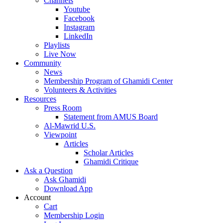
Channels
Youtube
Facebook
Instagram
LinkedIn
Playlists
Live Now
Community
News
Membership Program of Ghamidi Center
Volunteers & Activities
Resources
Press Room
Statement from AMUS Board
Al-Mawrid U.S.
Viewpoint
Articles
Scholar Articles
Ghamidi Critique
Ask a Question
Ask Ghamidi
Download App
Account
Cart
Membership Login