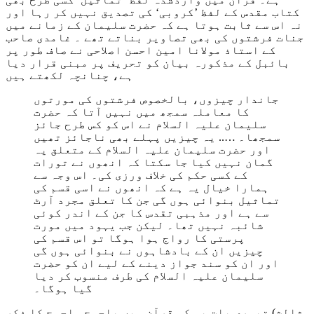
کتاب مقدس کے لفظ ’کروبی‘ کی تصدیق نہیں کر رہا اور
نہ اس سے ثابت ہوتا ہے کہ حضرت سلیمان کے زمانے میں
جنات فرشتوں کی بھی تصاویر بناتے تھے ۔ غامدی صاحب
کے استاذ مولانا امین احسن اصلاحی نے صاف طور پر
بائبل کے مذکورہ بیان کو تحریف پر مبنی قرار دیا
ہے، چنانچہ لکھتے ہیں
جاندار چیزوں، بالخصوص فرشتوں کی مورتوں
کا معاملہ سمجھ میں نہیں آتا کہ حضرت
سلیمان علیہ السلام نے اس کو کس طرح جائز
سمجھا۔ ….. یہ چیزیں پہلے بھی ناجائز تھیں
اور حضرت سلیمان علیہ السلام کے متعلق یہ
گمان نہیں کیا جا سکتا کہ انھوں نے تورات
کے کسی حکم کی خلاف ورزی کی۔ اس وجہ سے
ہمارا خیال یہ ہے کہ انھوں نے اسی قسم کی
تماثیل بنوائی ہوں گی جن کا تعلق مجرد آرٹ
سے ہے اور مذہبی تقدس کا جن کے اندر کوئی
شائبہ نہیں تھا۔ لیکن جب یہود میں مورت
پرستی کا رواج ہوا ہوگا تو اس قسم کی
چیزیں ان کے بادشاہوں نے بنوائی ہوں گی
اور ان کو سند جواز دینے کے لیے ان کو حضرت
سلیمان علیہ السلام کی طرف منسوب کر دیا
گیا ہوگا۔
ثالث) تیسری بات یہ کہ قرآن میں یاجوج ماجوج کا ذکر