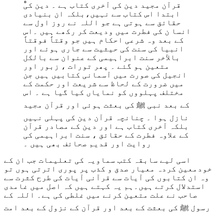
ابتدا اس کتاب سے نہیں،بلکہ ان بنیادی
حقائق سے ہوتی ہے جو اللہ نے روز اول سے
انسا ن کی فطرت میں ودیعت کر رکھے ہیں ۔اس
کے بعد وہ شرعی احکام ہیں جو وقتاً فوقتاً
انبیا کی سنت کی حیثیت سے جاری ہوئے اور
بالآخر سنت ابراہیمی کے عنوان سے بالکل
متعین ہو گئے ۔ پھر تورات ، زبور اور
انجیل کی صورت میں آسمانی کتابیں ہیں جن
میں ضرورت کے لحاظ سے شریعت اور حکمت کے
مختلف پہلووں کو نمایاں کیا گیا ہے ۔ اس
کے بعد نبی ﷺ کی بعثت ہوئی اور قرآن مجید
نازل ہوا ۔ چنانچہ قرآن دین کی پہلی نہیں
بلکہ آخری کتاب ہے اور دین کے مصادر قرآن
کے علاوہ فطرت کے حقائق ، سنت ابراہیمی کی
روایت اور قدیم صحائف بھی ہیں ۔
اسی لیے سابقہ کتب سماویہ کی تعلیمات جب ان کے
خودمعین کردہ معیار صدق و کذب پر پوری اترتی ہوں تو
وہ ان کتابوں کی آیات سے قرآنی آیات کی طرح کثرت سے
استدلال کرتے ہیں۔ہم یہ کہتے ہیں کہ اصل میں غامدی
صاحب نے علت متعین کرنے میں غلطی کی ہے۔ اللہ کے
رسول ﷺ کی بعثت کے بعد اور قرآن کے نزول کے بعد امت