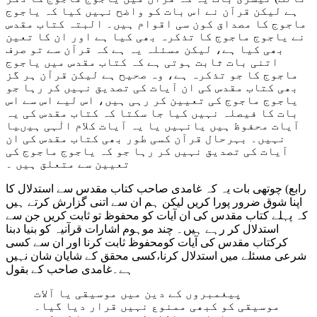
ہے لیکن قرآن نے اس بات کو واضح نہیں کیا کہ یاجوج
ماجوج کا مصداق کون سی اقوام ہیں۔ البتہ کتاب مقدس
نے یاجوج ماجوج کا تذکرہ بھی کیا ہے اور ان کا تعین
بھی کیا ہے، لیکن مسئلہ یہ ہے کہ قرآن سے تو صرف
اتنی بات ثابت ہوتی ہے کہ کتاب مقدس میں یاجوج
ماجوج کا جو تذکرہ ہے، وہ صحیح ہے لیکن قرآن ہر گز
بھی کتاب مقدس کی ان آیات کی تصدیق نہیں کر رہا جو
یاجوج ماجوج کی تعیین کر رہی ہیں، اس لیے اس سے اس
بات کا فیصلہ نہیں کیا جا سکتا کہ کتاب مقدس کی یہ
آیات محفوظ ہیں یانہیں یا یہ آیات کلام الٰہی ہیںیا
نہیں۔ بہرحال قرآن کسی طور بھی کتاب مقدس کی ان
آیات کی تصدیق نہیں کر رہا جو کہ یاجوج ماجوج کی
تعیین سے متعلق ہیں ۔
رابع) چوتھی بات یہ کہ غامدی صاحب کتاب مقدس سے استدلال کا
اپنا شوق ضرور پورا کریں لیکن ہم ان سے اتنی گزارش کرتے ہیں
کہ پہلے کتاب مقدس کی ان آیات کو محفوظ تو ثابت کریں جن سے
استدلال کر رہے ہیں۔ چند موہوم اشارات قرآنیہ کو بنیا دبنا
کرکتاب مقدس کی آیات کومحفوظ ثابت کرنا اور ان سے کسی
شرعی مسئلے میں استدلال کرنا،کسی محقق کے شایان شان نہیں
ہے۔غامدی صاحب کے بقول
پیغمبروں کے دین میں موسیقی یا آلات
موسیقی کو کبھی ممنوع نہیں قرار دیا گیا۔