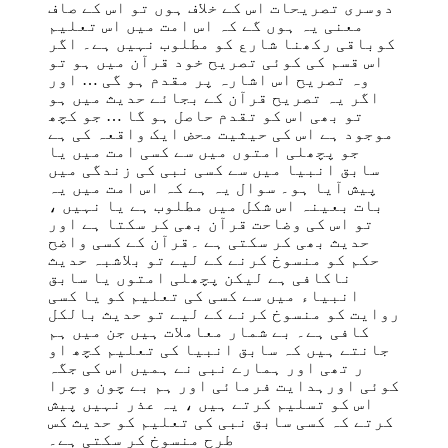
دوسری تصریحات اس کے خلاف ہوں تو اس کے صاف
معنی یہ ہوں گے کہ اس امت میں اس تعلیم
کوباقی رکھنا شارع کو مطلوب نہیں ہے۔ اگر
اس قسم کی کوئی تصریح خود قرآن میں ہو تو
وہ تصریح اس اشارہ پر مقدم ہو گی … اور
اگر یہ تصریح قرآن کے بجائے حدیث میں ہو
تو بھی اس کو تقدم حاصل ہو گا … جو کچھ
موجود ہے اس کی حیثیت محض ایک واقعہ کی ہے
جو پچھلی امتوں میں سے کسی امت میں یا
سابق انبیا میں سے کسی نبی کی زندگی میں
پیش آیا ہو۔ سوال یہ ہے کہ اس امت میں یہ
بات بعینہ اس شکل میں مطلوب ہے یا نہیں ،
تو اس کی وضاحت قرآن بھی کر سکتا ہے اور
حدیث بھی کر سکتی ہے ۔قرآن کے کسی واضح
حکم کو منسوخ کرنے کے لیے تو بلاشبہ حدیث
ناکافی ہے لیکن پچھلی امتوں یا سابق
انبیاء میں سے کسی کی تعلیم کو یا کسی
روایت کو منسوخ کرنے کے لیے تو حدیث بالکل
کافی ہے۔ بے شمار معاملات ہیں جن میں ہم
جانتے ہیں کہ سابق انبیا کی تعلیم کچھ او
ر تھی اور ہمارے نبی نے ہمیں اس کی جگہ
کوئی اورہدایت فرمائی اور ہم بے چون و چرا
اس کو تسلیم کرتے ہیں ، یہ عذر نہیں پیش
کرتے کہ کسی سابق نبی کی تعلیم کو حدیث کس
طرح منسوخ کر سکتی ہے۔