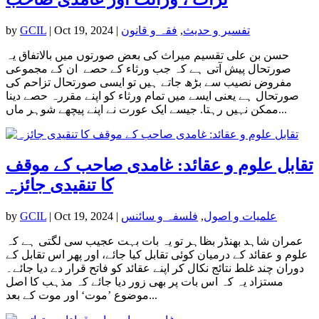
تفسیر و حدیث
,
فقہ و قانون
|
Oct 19, 2024
|
GCIL
by
حسن بن علی تقسیم میراث كى بعض صورتوں میں بالاتفاق یہ
صورتحال پیش آتی ہے کہ جب ورثاء کے حصے ان کے مجموعى
مفروض نصیب سے بڑھ جاتے ہیں تو ایسی صورتحال تزاحم کی
صورتحال ہے يعنى ایسے میں تمام ورثاء کو اپنے مقررہ حصے دینا
ممکن نہیں رہتا. جیسے ایک عورت نے اپنے پیچھے شوہر ماں...
تقابل علوم و عقائد: غامدی صاحب کے موقف
کا تنقیدی جائزہ
علمیات و اصول
,
فلسفہ و سائنس
|
Oct 19, 2024
|
GCIL
by
عمران شاہد بھنڈر بظاہر تو یہ بات بہت عجیب سی لگتی ہے کہ
علوم و عقائد کے درمیان کوئی تقابل کیا جائے، اور پھر اس تقابل کے
دوران چند غلط نتائج نکال کر اپنے عقائد کو فاتح قرار دے دیا جائے۔
مستزاد یہ کہ اس بات پر بھی زور دیا جائے کہ مذہب کا اصل
موضوع ’موت‘ اور موت کے بعد...