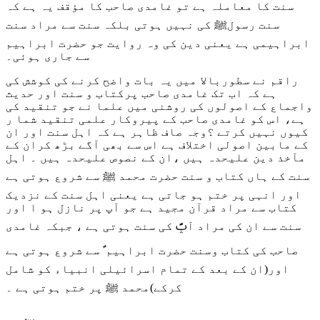
سنت کا معاملہ ہے تو غامدی صاحب کا مؤقف یہ ہے کہ
سنت رسولﷺ کی نہیں ہوتی بلکہ سنت سے مراد سنت
ابراہیمی ہے یعنی دین کی وہ روایت جو حضرت ابراہیم
سے جاری ہوئی۔
راقم نے سطوربالا میں یہ بات واضح کرنے کی کوشش کی
ہے کہ اب تک غامدی صاحب پرکتاب و سنت اور حدیث
واجماع کے اصولوں کی روشنی میں علما نے جو تنقید کی
ہے، اس کو غامدی صاحب کے پیروکار علمی تنقید شما ر
کیوں نہیں کرتے ؟وجہ صاف ظاہر ہے کہ اہل سنت اور ان
کے مابین اصولی اختلاف ہے اس سے بھی آگے بڑھ کران کے
مآخذ دین علیحدہ ہیں ،ان کے نصوص علیحدہ ہیں ۔ اہل
سنت کے ہاں کتاب و سنت حضرت محمد ﷺ سے شروع ہوتی ہے
اور انہی پر ختم ہو جاتی ہے یعنی اہل سنت کے نزدیک
کتاب سے مراد قرآن مجید ہے جو آپ پر نازل ہو ا اور
سنت سے ان کی مراد آپؐ کی سنت ہوتی ہے ، جبکہ غامدی
صاحب کی کتاب وسنت حضرت ابراہیم ؑ سے شروع ہوتی ہے
اور(ان کے بعد کے تمام اسرائیلی انبیاء کو شامل
کرکے)محمد ﷺ پر ختم ہوتی ہے ۔