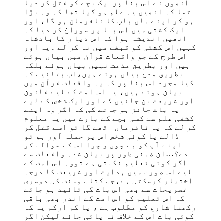
انھوں نے اس بنا پرایک بچے کو قتل کر دیا
تھا کہ انھیں یہ علم ہو گیا تھا کہ وہ بڑا
ہو کر اپنے ماں باپ کا نافرمان ہو گا، اور
ایک کشتی میں اس بنا پر سوراخ کر دیا کہ
انھیں اندیشہ ہوا کہ اس دیا ر کا بادشاہ
کہیں اس کشتی کو قبضے میں نہ کر لے ۔یہ اور
اس طرح کے جو واقعات قرآن میں بیان ہوئے
ہیں اور بطریق مذمت نہیں بیان ہوئے بلکہ
بطریق مدح بیان ہوئے ہیں،اب بتائیے کہ
کیا مجرد اس بنا پر کہ یہ واقعات قرآن میں
بیان ہوئے ہیں، یہ اس امت کے لیے قانون
اور شریعت بن جائیں گے اور ایک شخص کے لیے
یہ بات جائز ہو جائے گی کہ اگر وہ اپنے
کشفی علم سے کسی بچے کے بارے میں یہ معلوم
کر لے کہ یہ نافرمان اٹھے گا تو اسے قتل کر
ڈالے یا کوئی شخص اس پر حملہ آور ہو تو
اپنے آپ کو بے چون و چرا اس کے حوالے کر
دے؟…ان ضمنی طور پر بیان شدہ واقعات سے
اگر کوئی تعلیم نکلتی ہے تووہ اس امت کے
لیے اس صورت میں ہدایت اور شریعت کا درجہ
اختیار کرسکتی ہے،جب کتاب وسنت کی دوسری
تصریحات سے بھی اس بات کی تائید ہو جائے
کہ اس تعلیم کو اس امت کے اندر بھی باقی
رکھنا شارع کو مطلوب ہے ، یا کم ازکم یہ کہ
کوئی بات اس کے خلاف نہ پائی جائے لیکن اگر