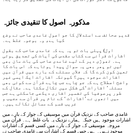
مذکورہ اصول کا تنقیدی جائزہ
قدیم صحائف سے استدلال کا جو اصول غامدی صاحب نے وضع
کیا ہے، وہ بوجوہ غلط ہے۔
اول) پہلی بات تو یہ ہے کہ غامدی صاحب کے بقول
اشارات قرآنی سے کتاب مقدس کی آیات کی تصدیق ہوتی
ہے۔ تھوڑی دیر کے لیے غامدی صاحب کی بات مان بھی
لیں تو پھر بھی یہ سوال پیدا ہوتاہے کہ اس بات کا
تعین کون کرے گا کہ فلاں مسئلے کے بارے میں قرآن میں
اشارات موجود ہیں؟ کیونکہ اشارات ایک ایسی غیر
واضح اصطلاح ہے کہ جو چاہے جب چاہے قرآن سے کوئی بھی
مسئلہ’ اشارات ‘کی شکل میں نکال سکتا ہے۔ مثال کے
طور پرصوفیا کی تفسیر اشاری دیکھی جاسکتی ہے جس
میں انھوں نے ’اشارات ‘ کے نام پر قرآن سے عجیب و
غریب قسم کے مسائل نکالے ہیں۔
غامدی صاحب کے نزدیک قرآن میں موسیقی کے جواز کے بارے میں
اشارات موجود ہیں جبکہ ہمارے نزدیک یہ بات غلط ہے۔ قرآن میں
مروجہ موسیقی کے جواز کے بارے میں کسی قسم کے اشارات
موجود نہیں۔ ہیں جس قسم کے اشارات سے غامدی صاحب نے