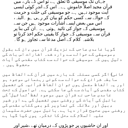
جہاں تک موسیقی کا تعلق ہے تو اس کے بارے میں
قرآن مجید اصلاً خاموش ہے۔ اس کے اندر کوئی ایسی
آیت موجود نہیں ہے جو موسیقی کی حلت و حرمت
کے حوالے سے کسی حکم کو بیان کر رہی ہو ۔البتہ،
اس میں بعض ایسے اشارات موجود ہیں جن سے
موسیقی کے جواز کی تائید ہوتی ہے ۔ان کی بنا پر
قرآن سے موسیقی کے جواز کا یقینی حکم اخذ کرنا تو
بلاشبہ کلام کے اصل مدعا سے تجاوز ہو گا۔
گویا غامدی صاحب کے نزدیک قرآن میں ،ان کے بقول
،موسیقی کے حوالے سے وارد شدہ اشارات اس بات کی
دلیل ہیں کہ موسیقی کے حوالے سے کتاب مقدس کی آیات
محفوظ ہیں ۔
ثانی) اگر کسی مسئلہ کے بارے میں قرآن کے الفاظ میں
سابقہ شرائع کے حوالے سے کوئی رہنمائی موجود ہو
اور یہ الفاظ مجمل ہوں تو ان الفاظ قرآنیہ کی تفصیل
کتاب مقدس کی آیات سے کی جا سکتی ہے۔ اس اصول کے تحت
غامدی صاحب نے قرآن میں موجود لفظ ’تماثیل‘ کی
بائبل کی آیات کی روشنی میں تفصیل کی ہے اور شیر
،بیل اور ملائکہ کی تصاویر کو بھی کتاب مقدس کی
روشنی میں صحیح قرار دیا ہے۔بائبل میں حضرت سلیمان
علیہ السلام کے محل کا تذکرہ یوں کیا گیا ہے
اور ان حاشیوں پر جو پڑوں کے درمیان تھے ،شیر اور