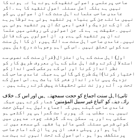
صاحب پرعلمی و اصولی تنقیدکے ہونے یا نہ ہونے کا
نہیں ہے بلکہ اصل مسئلہ اصول تنقید کا ہے ۔اگر
غامدی صاحب علمائے اہل سنت کے ان ا صولوں ہی کو
نہیں مانتے جن کی بنیاد پر تنقید ہوئی ہے توظاہرہے
کہ ان کے نزدیک واقعی ابھی تک ان پر تنقید ہوئی ہی
نہیں ۔حقیقت یہ ہے کہ جن اصولوں کی روشنی میں علما
نے ان پر تنقید کی ہے، وہ ان اصولوں ہی کے قائل
نہیں۔غامدی صاحب اہل سنت سے الگ ہیں، ان کا اہل سنت
سے کوئی تعلق نہیں ۔اس کی اہم وجوہات درج ذیل ہیں
اول) اہل سنت کے ہاں اعتزال (قرآن سنت کے نصوص سے
استدلا ل کرتے وقت اہل علم کے ہاں معروف طریق کار کو
نظر انداز کرنا اور اس کے برعکس کسی انداز کو
اختیار کرنا)ایک طرح کی گالی ہے جبکہ غامدی صاحب کے
نزدیک یہی نادر انداز فخر کا باعث ہے۔اس اصول کے
تحت وہ آئے روز نت نئی تحقیقات پیش کرتے رہتے ہیں ۔
ثانی) اہل سنت اجماع کو حجت سمجھتے ہیں اور اس کے خلاف
رائے دینے کو ’
اتباع غیر سبیل المؤمنین
‘ شمار کرتے ہیں جبکہ
غامدی صاحب کہتے ہیں کہ اجماع دلیل ہے لیکن حجت
نہیں ہے۔ مطلب یہ کہ پوری امت گمراہی پر اکٹھی ہو
سکتی ہے اور یہ ممکن ہے کہ گزشتہ چودہ صدیوں میں
کوئی شرعی مسئلہ کسی عالم یا فقیہ کی سمجھ میں نہ
آیا ہو اور پہلی دفعہ ان پر یا ان کے امام صاحب
پرمنکشف ہوا ہو ۔اس اصول کے تحت انہوں نے بہت سے