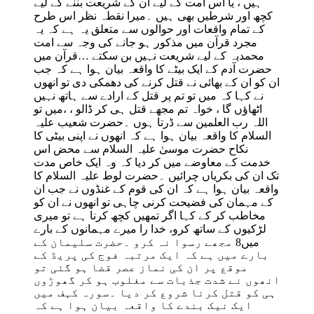
ہیں ، یا اس امت کے لیے ان کے شریعت بننے کے لیے
کچھ اور شرطیں بھی ہیں ۔میرا نقطہ نظر اس طرح
کے تمام واقعات اور حوالوں سے متعلق یہ ہے کہ یہ
مجرد قرآن میں مذکور ہو جانے کی وجہ سے امت
محمدیہ کے لیے شریعت نہیں بن سکتے …قرآن میں
حضرت آدم کے ایک بیٹے کا واقعہ بیان ہوا ہے کہ جب
ان کو ان کے بھائی نے قتل کرنے کی دھمکی دی تو انھوں
نے کہا کہ میں تو تم پر قتل کے ارادے سے ہاتھ نہیں
اٹھاؤں گا ، خواہ تم مجھے قتل ہی کر ڈالو ، ،میں تو
اللہ رب العلمین سے ڈرتا ہوں ۔حضرت شعیب علیہ
السلام کا واقعہ بیان ہوا ہے کہ انھوں نے اپنی بیٹی کا
نکاح حضرت موسیٰ علیہ السلام سے محض اس
خدمت کے معاوضے میں کر دیا کہ وہ ایک خاص مدت
تک ان کی بکریاں چرائیں ۔حضرت لوط علیہ السلام کا
واقعہ بیان ہوا ہے کہ ان کی قوم کے غنڈوں نے جب ان
کے مہمان کی فضیحت کرنی چاہی تو انھوں نے ان کو
مخاطب کر کے کہا اگر تمھیں کچھ کرنا ہے تو میری
لڑکیوں کے ساتھ کرو، خدا را میرے مہمانوں کے بارے
میں8 مجھے رسوا نہ کرو ۔حضرت سلیمان کے
بارے میں ہے کہ ایک مرتبہ فوج کی پریڈ کے
موقع پر ان کی نماز عصر قضا ہو گئی تو
انھوں نے شدت جذبات سے مغلوب ہو کر گھوڑوں
ہی کو قتل کرنا شروع کر دیا ۔سورہ کہف میں
ایک نیک بندے کا واقعہ بیان ہوا ہے کہ