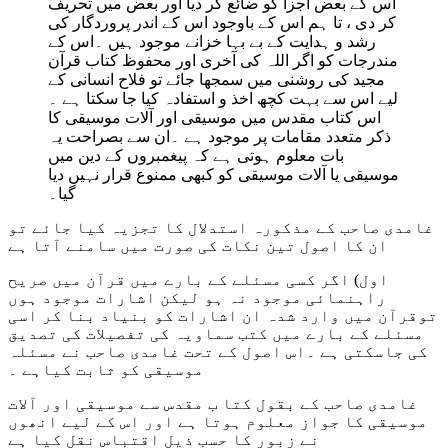
اس کے بعض اجزا کو ضائع کر دیا اور بعض میں تحریف
کر دی ، تا ہم اس کے باوجود اس کے اندر پروردگار کی
رشد و ہدایت کے بے بہا خزانے موجود ہیں ۔اس کے
مندرجات کو اگر اللہ کی آخری اور محفوظ کتاب قرآن
مجید کی روشنی میں سمجھا جائے تو فلاح انسانی کے
لیے اس سے بہت کچھ اخذ و استفادہ کیا جا سکتا ہے ۔
اس کتاب مقدس میں موسیقی اور آلات موسیقی کا
ذکر متعدد مقامات پر موجود ہے ۔ان سے بصراحت یہ
بات معلوم ہوتی ہے کہ پیغمبروں کے دین میں
موسیقی یا آلات موسیقی کو کبھی ممنوع قرار نہیں دیا
گیا۔
غامدی صاحب کے مذکورہ استدلال کا تجزیہ کیا جائے تو
ان کا اصول تین نکات کی صورت میں سامنے آتا ہے
اول) اگر کسی مسئلے کے بارے میں قرآن میں صریح
راہنمائی موجود نہ ہو لیکن اشارات موجود ہوں
توقرآن میں وارد شدہ ان اشارات کو بنیاد بنا کر اسی
مسئلے کے بارے میں کتب سماویہ کی تفصیلات کی تصدیق
کی جاسکتی ہے ۔اس اصول کے تحت غامدی صاحب نے مسئلہ
موسیقی کو ثابت کیاہے ۔
غامدی صاحب کے بقول کتا ب مقدس سے موسیقی اور آلات
موسیقی کا جواز معلوم ہوتا ہے اور اس کے لیے انھوں
نے زبور کا حسب ذیل اقتباس نقل کیا ہے