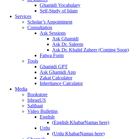
Ghamidi Vocabulary
Self-Study of Islam
Services
Scholar’s Appointment
Consultation
Ask Sessions
Ask Ghamidi
Ask Dr. Saleem
Ask Dr. Khalid Zaheer (Coming Soon)
Fatwa Form
Tools
Ghamidi GPT
Ask Ghamidi App
Zakat Calculator
Inheritance Calculator
Media
Bookstore
IshraqUS
Salihaat
Video Bulletins
English
(English KhabarNamas here)
Urdu
(Urdu KhabarNamas here)