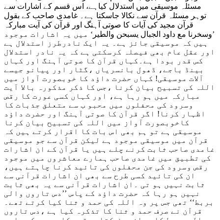
مسئلہ موسیقی میں استدلال کیاہے، اس قسم کے اشارات سے
توہر مسئلہ قرآن سے نکالا جاسکتا ہے۔ غامدی صاحب کے بقول
قرآن مجید کی آیات کا صوتی آہنگ اور قرآن کی آیت مبارکہ
’
وسخرنا مع داود الجبال یسبحن والطیر
‘ میں یہ اشارات موجود
ہیں کہ موسیقی جائز ہے۔ یہ ایک نادرطرز استدلال ہے
اور عقل عام بھی فیصلہ کرسکتی ہے کہ یہ نادر استدلال
کس قدر بودا ہے۔کہاں قرآن کا صوتی آہنگ اور کہاں
بینڈ باجے، ڈھول بانسریاں ،گٹار اور پیانو جیسے
آلات موسیقی! کہاں حضرت داؤد کا خوبصورت آواز میں
اللہ کی تسبیح بیان کرنا ،جس کا ذکر مذکورہ بالا آیت
مبارکہ میں ہو رہا ہے، اور کہاں کسی عورت کا رقص
وسرود کی محفلوں میں محبو ب سے متعلق جذبات کا
اظہار کرنا! اگر قرآن کا صوتی آہنگ اور حضرت داؤد
کاخوبصورت آواز میں اللہ کی تسبیح بیان کرنا
موسیقی ہے تو ہم بھی اس بات کا اقرار کرتے ہیں کہ
قرآن میں موسیقی موجود ہے لیکن قرآن سے جو موسیقی
غامدی صاحب ثابت کرنے چلے ہیں یا قرآن کے ان اشارات
کی تطبیق میں غامدی صاحب ہمارے معاشروں میں موجود
رقص وسرود کی جن محفلوں کی تائید کرنا چاہتے ہیں،
ان کی تائید کسی طرح سے بھی ان اشارات قرآنی سے
ثابت نہیں ہو تی ۔ان اشارات قرآنی سے یہ بھی ثابت
نہیں ہو رہا کہ حضرت داؤد کے پاس ’’دس تاروں والی
بربط‘‘ تھی جس پر وہ اللہ کی حمد و ثنا کیا کرتے تھے۔
قرآن نے صرف حمد و ثنا کا تذکرہ کیا ہے ،دس تاروں
والی بربط کا بیان صرف کتاب مقدس کا ہے جس کے بارے