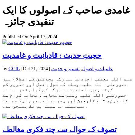
غامدی صاحب کے اصولوں کا ایک
تنقیدی جائزہ
Published On April 17, 2024
حجیتِ حدیث : قادیانیت و غامدیت
علمیات و اصول
,
تفسیر و حدیث
|
Oct 21, 2024
|
GCIL
by
عبد اللہ معتصم احادیث مبارکہ محدثین کی اصطلاح میں
حضورصلی اللہ علیہ وسلم کے قول، فعل اور تقریر کو
کہتے ہیں۔ احادیث مبارکہ کی گراں قدر امانت
حضورصلی اللہ علیہ وسلم سے صحابہ، صحابہ کرام سے
تابعین، تبع تابعین اور پھر ہر دور میں ایک جماعت
سے سینہ بہ سینہ ہم تک پہنچی ہے۔...
تصوف کے حوالے سے چند فکری مغالطے