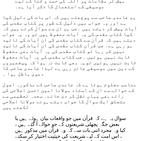
بیش تر مقامات پر اللہ کی حمد و ثنا کے لیے
موسیقی کے استعمال کا ذکر آیا ہے۔
ہم غامدی صاحب سے پوچھتے ہیں کہ اس بات کی دلیل کیا
ہے اور وہ جواب میں دلیل کے طور پر کتاب مقدس کی
آیات پیش کر دیتے ہیں ۔جب ہم ان سے سوال کرتے ہیں کہ
کیا کتاب مقدس کی یہ آیات محفوظ ہیں تو وہ یہ جواب
دیتے ہیں کہ قرآن سے کتاب مقدس کی ان آیات کی تائید
ہو رہی ہے۔ جب قرآن کتاب مقدس کی ان آیات کی تائید
نہیں کر رہا تو کتاب مقدس کی یہ آیات بھی محفوظ
ثابت نہیں ہوئیں ۔جب کتاب مقدس کی یہ آیات محفوظ
ثابت نہیں ہوئیں تویہ بھی ثابت نہ ہوا کہ پیغمبروں
کے دین میں موسیقی جائز رہی ہے لہذا غامدی صاحب کا
دعویٰ باطل ہوا ۔
مناسب معلوم ہوتا ہے کہ غامدی صاحب کے مذکورہ اصول
کے حوالے سے ان کے استاد مولانا امین احسن اصلاحی کی
رائے بھی یہاں نقل کر دی جائے۔ سجدہ تعظیمی سے
متعلق ایک سوال کا جواب دیتے ہوئے مولانا اصلاحی
لکھتے ہیں
سوال یہ ہے کہ قرآن میں جو واقعات بیان ہوئے ہیں یا
بعض جگہ پچھلی شریعتوں کے جو حوالے آ گئے ہیں ،
کیا وہ مجرد اتنی بات سے کہ وہ قرآن میں مذکور ہیں
، اس امت کے لیے شریعت کی حیثیت اختیار کر سکتے