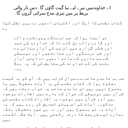
اے خداوندمیں تیرے لیے نیا گیت گاؤں گا۔دس تار والی
بربط پر میں تیری مدح سرائی کروں گا۔
کتاب مقدس کا ایک اور اقتباس انھوں نے یوں نقل کیا
ہے
تو ایسا ہوا کہ جب نرسنگے پھونکنے والے
اور گانے والے مل گئے تا کہ خداوند کی حمد
اور شکر گزاری میں ان سب کی آواز سنائی دے
اور جب نرسنگوں اور جھانجھوں اور موسیقی
کے سب سازوں کے ساتھ انھوں نے اپنی آواز
بلند کر کے خداوند کی ستایش کی کہ وہ بھلا
ہے۔
جب ہم غامدی صاحب سے سوال کرتے ہیں کہ آپ کو یہ کیسے
معلوم ہوا کہ کتاب مقدس کی یہ آیات محفوظ ہیں یا
منسوخ نہیں ہیں تو غامدی صاحب یہ جواب دیتے ہیں کہ
قرآن میں موسیقی کے جواز کے بارے میں اشارات موجود
ہیں اور قرآن میں موجود یہ اشارات کتاب مقدس کی
مذکورہ آیات کی اس پہلو تصدیق کر رہے ہیں کہ یہ
آیات نہ تو منسوخ ہیں اور نہ ہی غیر محفوظ، بلکہ
ہمارے لیے شریعت کا درجہ رکھتی ہیں ۔ایک جگہ لکھتے
ہیں