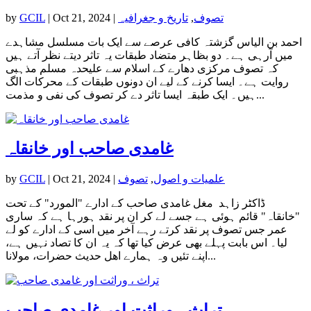
تصوف
,
تاریخ و جغرافیہ
|
Oct 21, 2024
|
GCIL
by
احمد بن الیاس گزشتہ کافی عرصے سے ایک بات مسلسل مشاہدے
میں آرہی ہے۔ دو بظاہر متضاد طبقات یہ تاثر دیتے نظر آتے ہیں
کہ تصوف مرکزی دھارے کے اسلام سے علیحدہ مسلم مذہبی
روایت ہے۔ ایسا کرنے کے لیے ان دونوں طبقات کے محرکات الگ
ہیں۔ ایک طبقہ ایسا تاثر دے کر تصوف کی نفی و مذمت...
غامدی صاحب اور خانقاہ
علمیات و اصول
,
تصوف
|
Oct 21, 2024
|
GCIL
by
ڈاکٹر زاہد مغل غامدی صاحب کے ادارے "المورد" کے تحت
"خانقاہ" قائم ہوئی ہے جسے لے کر ان پر نقد ہورہا ہے کہ ساری
عمر جس تصوف پر نقد کرتے رہے آخر میں اسی کے ادارے کو لے
لیا۔ اس بابت پہلے بھی عرض کیا تھا کہ یہ ان کا تصاد نہیں ہے،
اپنے تئیں وہ ہمارے اھل حدیث حضرات، مولانا...
تراث ، وراثت اور غامدی صاحب