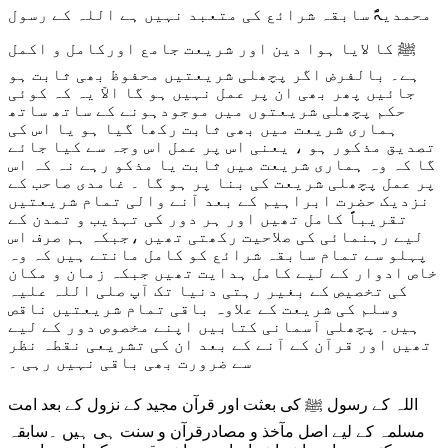
محمدیہؐ سابقہ شرائع کی متعبد نہیں ہے اللہ کے رسول
ﷺ کا لایا ہوا دین اور شریعت جامع اورکامل و اکمل
ہے۔ بالفرض اگر پچھلی شریعتیں محفوظ بھی ثابت ہو
جائیں پھر بھی ان پر عمل نہیں ہو گا الاّ یہ کہ کوئی
حکم پچھلی شریعتوں میں موجودہونے کے ساتھ ساتھ
ہماری شریعت میں بھی ثابت رکھا گیا ہو یا اس کی
تصدیق مذکور ہو ، یعنی اس پر عمل اس وجہ سے کیا جائے
گا کہ وہ ہماری شریعت میں ثابت یا مذکو رہے نہ کہ اس
پر عمل پچھلی شریعت کی بنا پر ہو گا ۔ غامدی صاحب کے
نزدیک حضرت ابراہیم کے بعد آنے والی تمام شریعتیں
تقریباًً کامل تھیں اور ہر دور کی تہذیب و تمدن کے
لیے رہنمائی کی صلاحیت رکھتی تھیں ،جبکہ ہم صرف اس
پہلو سے تمام سابقہ شرائع کو کامل مانتے ہیں کہ وہ
خاص ادوار کے لیے کامل ہدایت تھیں جبکہ زمان و مکان
کی تخصیص کے بغیر رہتی دنیا تک آپ صلی اللہ علیہ
وسلم کی شریعت کے علاوہ باقی تمام شریعتیں ناقص
ہیں۔ پچھلی آسمانی کتابیں اپنے مخصوص دور کے لیے
تھیں اور قرآن کے آنے کے بعد ان کی تشریعی نقطہ نظر
سے ضرورت بھی باقی نہیں رہی ۔
اللہ کے رسول ﷺ کی بعثت اور قرآن مجید کے نزول کے بعد امت
مسلمہ کے لیے اصل مآخذ و مصادرقرآن و سنت ہی ہیں ۔سابقہ