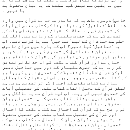
میں ہم یقین سے نہیں کہہ سکتے کہ یہ بیان محفوظ ہے
یا نہیں ۔
ثانی) دوسری بات یہ کہ غامدی صاحب نے قرآن میں وارد
شدہ لفظ ’تماثیل‘ کو بنیاد بنا کرکتاب مقدس کی آیات
کی تصدیق کی ہے ۔حالانکہ قرآن نے تو صرف اس بات کی
تصدیق کی ہے کہ حضرت سلیمان کے زمانے میں اللہ کے
حکم سے جنات ان کے لیے ’تماثیل‘ بنایا کرتے تھے۔ اب
یہ ’تماثیل‘ کیا تھیں؟ اس کے بارے میں قرآن خاموش
ہے۔قرآن نے تماثیل کی تصدیق کی ہے، نہ کہ شیر ،
بیلوں اور فرشتوں کی تصاویر کی۔ قرآن کے الفاظ میں
اجمال ہے اور قرآن کتاب مقدس کی اس حد تک تو تصدیق
کر رہا ہے کہ حضرت سلیمان کے دور میں تماثیل تھیں
لیکن قرآن قطعاً ان تفصیلات کی تصدیق نہیں کررہا جو
کہ کتاب مقدس میں موجود ہیں۔ اس لیے قرآن کے اجمالی
بیان سے کتاب مقدس کے اجمال کی تو تصدیق ہوتی ہے
لیکن قرآن کے مجمل الفاظ کتاب مقدس کی تفصیلی آیات
کی تصدیق نہیں کر رہے۔ اس لیے قرآن سے یہ بالکل بھی
واضح نہیں ہوتاکہ کتاب مقدس کا یہ تفصیلی بیان
محفوظ ہے یا اس میں بھی کمی بیشی ہو چکی ہے۔یہ بات
تو واضح ہے کہ قرآن کے اجمال سے کتاب مقدس کا اجمال
اور قرآن کی تفصیل سے کتاب مقدس کی تفصیل محفوظ
ثابت ہوتی ہے لیکن قرآن کے اجمال سے کتاب مقدس کے
تفصیلی بیان کو محفوظ ثابت کرنا عقل و نقل کے خلاف
ہے۔ قرآن میں واردشدہ لفظ ’تماثیل ‘کسی طرح بھی