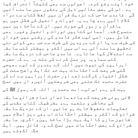
خود اپنے وضع کردہ اصولوں سے بھی کلیتاً انحراف کیا
ہے ۔اس کی بعض مثالیں ذیل کی بحثوں میں سامنے آئیں
گی ۔غامدی صاحب کے نزدیک قرآن میں لفظ کتاب سے مراد
کلام الٰہی ہے، چاہے یہ تورات و انجیل کی شکل میں ہو
یاقرآن و زبور کی صورت میں۔ان کے مآخذ دین میں
منسوخ شدہ آسمانی کتابیں تورات و انجیل وغیرہ بھی
شامل ہیں۔ اسی لیے فکر غامدی کی روشنی میں خود ان
کی طرف سے یا ان کے مریدین کی طرف سے جب بھی کوئی نئی
تحقیق سامنے آتی ہے اس میں اکثر و بیشتر کتب سابقہ
سے استدلال کیا جاتاہے۔ غامدی صاحب کے نزدیک سابقہ
کتب سماویہ پر عمل کرنے کی علت یہ ہے کہ حضرت
ابراہیم کی نبوت میں اللہ کے بندوں کے لیے بھیجی
گئی شریعت کے احکامات بہت حد تک ایک واضح سنت کی
شکل اختیار کرگئے تھے اور حضرت ابراہیم سے لے کر
حضرت محمد تک جتنی بھی شریعتیں آئیں، ان میں نسخ
بہت کم ہے، اس لیے امت محمدیہ اللہ کے رسول ﷺ کی
لائی ہوئی شریعت کے ساتھ ساتھ ان تمام شرائع سابقہ
کی مخاطب و متعبد ہے، بشرطیکہ کتاب مقدس کی
تعلیمات محفوظ ثابت ہو جائیں۔ان کے نزدیک سابقہ
شرائع کے اکثر و بیشتر احکامات اب بھی دین اسلام میں
قانون سازی کا ایک بہت بڑا ماخذ ہیںَ، اگرچہ سابقہ
شرائع کے بعض احکامات میں نسخ کے وہ قائل ہیں۔ ایک
جگہ لکھتے ہیں