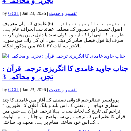
تجزیہ و محاکمہ 4
تفسیر و حدیث
|
Jan 23, 2026
|
GCIL
by
پروفیسر عبدالرحیم قدوائی ۔(6) غامدی کے ہاں معروف
اصول تفسیر اور جمہور کے مسلمہ عقائد سے انحراف عام ہے۔
طرہ یہ کہ اپنی آرا کے لیے وہ کوئی سند یا دلیل نہیں پیش کرتے ،
صرف اپنا قول فیصل صادر کر دیتے ہیں۔ ان کی رائے میں سورۃ
الاحزاب، آیات ۳۲ تا ۳۵ میں مذکور احکام...
جناب جاوید غامدی کا انگریزی ترجمہ قرآن :
تجزیہ و محاکمہ 3
تفسیر و حدیث
|
Jan 23, 2026
|
GCIL
by
پروفیسر عبدالرحیم قدوائی تصنیف کے آغاز میں غامدی کا چند
سطری دیباچہ ہے تعلی کے اس بلند و بانگ اعلان کے طور پر: "
تراجم کی تاریخ کے لحاظ سے یہ پہلا ترجمہ قرآن ہے جس میں
قرآن کا نظم اس کے ترجمے ہی سے واضح ہو جاتا ہے۔ وہ اولیت
کے اس خود ساختہ مقام پر ہے۔ مجھے وہ ساختہ...