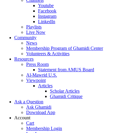
Channels
Youtube
Facebook
Instagram
LinkedIn
Playlists
Live Now
Community
News
Membership Program of Ghamidi Center
Volunteers & Activities
Resources
Press Room
Statement from AMUS Board
Al-Mawrid U.S.
Viewpoint
Articles
Scholar Articles
Ghamidi Critique
Ask a Question
Ask Ghamidi
Download App
Account
Cart
Membership Login