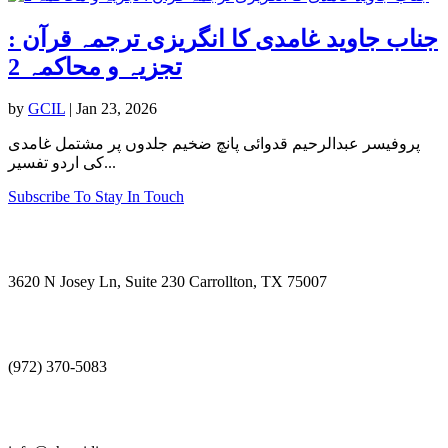
جناب جاوید غامدی کا انگریزی ترجمہ قرآن :
تجزیہ و محاکمہ 2
by
GCIL
|
Jan 23, 2026
پروفیسر عبدالرحیم قدوائی پانچ ضخیم جلدوں پر مشتمل غامدی
کی اردو تفسیر...
Subscribe To Stay In Touch
Visit Us
3620 N Josey Ln, Suite 230 Carrollton, TX 75007
Call Us
(972) 370-5083
E-mail Us