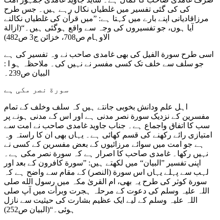
کی کی گئی تفسیر میں غلطیاں نکال رہے ہیں۔ جس طرح
مرزاقادیانی اپنے بارے میں کہتا ہے: ”میں قرآن کی غلطیاں نکالنے
آیا ہوں، جو تفسیروں کی وجہ سے واقع ہوگئی ہیں۔“(ازالة
الاوہام ص708، خزائن ج3 ص482)
اسی طرح سورة الفیل کی بھی غامدی صاحب نے وہ تفسیر کی ہے
جو سلف سے خلف تک کسی مفسر نے نہیں کی۔ ملاحظہ ہو ا :
البیان ص239۔
سورة نصر مکی ہے
اہل علم ودانش بخوبی جانتے ہیں کہ سلف وخلف کے تمام
مفسرین کے نزدیک سورة نصر مدنی ہے اور اس کے مدنی ہونے پر
سب کا اتفاق واجماع ہے۔ جناب جاوید غامدی صاحب نے امت سے
امتیازی رائے رکھنے کی قسم کھائی ہے۔ یہاں بھی ان کا راستہ وہ
ہے جو امت میں سوائے مرزائیوں کے بعض مفسرین کے کسی نے
نہیں رکھا۔ غامدی صاحب کا اصرار ہے کہ سورة نصر مکی ہے۔
اپنی تفسیر ”البیان“ میں لکھتے ہیں: ”سورة کافرون کے بعد اور
لہب سے پہلے یہاں اس سورة (النصر) کے مقام سے واضح ہے کہ
سورة کوثر کی طرح یہ بھی، ام القریٰ مکہ میں رسول الله صلی
اللہ علیہ وسلم کی دعوت کے مرحلہ ہجرت وبرأت میں آپ صلی
اللہ علیہ وسلم کے لیے ایک عظیم بشارت کی حیثیت سے نازل
ہوئی۔“(البیان ص252)