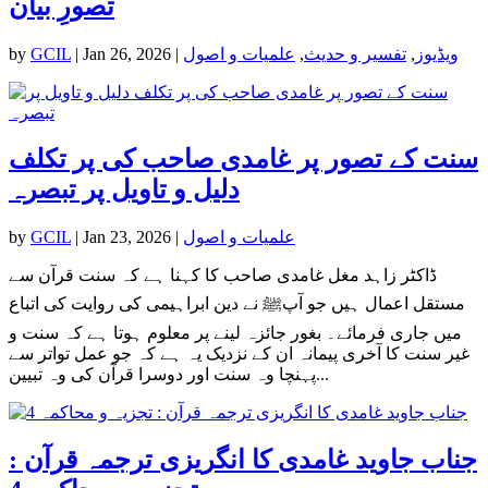
تصورِ بیان
ویڈیوز
,
تفسیر و حدیث
,
علمیات و اصول
|
Jan 26, 2026
|
GCIL
by
سنت کے تصور پر غامدی صاحب کی پر تکلف
دلیل و تاویل پر تبصرہ
علمیات و اصول
|
Jan 23, 2026
|
GCIL
by
ڈاکٹر زاہد مغل غامدی صاحب کا کہنا ہے کہ سنت قرآن سے
مستقل اعمال ہیں جو آپﷺ نے دین ابراہیمی کی روایت کی اتباع
میں جاری فرمائے۔ بغور جائزہ لینے پر معلوم ہوتا ہے کہ سنت و
غیر سنت کا آخری پیمانہ ان کے نزدیک یہ ہے کہ جو عمل تواتر سے
پہنچا وہ سنت اور دوسرا قرآن کی وہ تبیین...
جناب جاوید غامدی کا انگریزی ترجمہ قرآن :