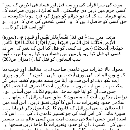
موت کی سزا قرآن کی رو سے قتل اور فساد فی الارض کے سوا
”
کسی جرم میں نہیں دی جاسکتی۔ الله تعالیٰ نے پوری صراحت کے
ساتھ فرمایا ہے کہ ان دو جرائم کو چھوڑ کر، فرد ہو یا حکومت، یہ
حق کسی کو حاصل نہیں کہ وہ کسی شخص کی جان کے در پے ہو
“
اور اسے قتل کر ڈالے۔
(سورة) مائدہ میں ہے: ﴿ُ مَن قَتَلَ نَفْساً بِغَیْْرِ نَفْسٍ أَوْ فَسَادٍ فِیْ
الأَرْضِ فَکَأَنَّمَا قَتَلَ النَّاسَ جَمِیْعاً وَمَنْ أَحْیَاہَا فَکَأَنَّمَا أَحْیَا النَّاسَ
جَمِیْعا﴾․(آیت:32) (جس نے کسی کو قتل کیا اس کے بغیر کہ اس نے
کسی کو قتل کیا ہو، یازمین میں فساد برپا کیا ہو تو اس نے گویا
سب انسانوں کو قتل کیا۔) (میزان ص283)
محولہ بالا عبارات میں غامدی صاحب نے یہ مغالطہ اور فریب دیا
کہ سورة المائدہ کی پوری آیت نہیں لکھی۔ کیوں کہ اگر وہ پوری
آیت لکھ دیتے تو اس سے وہ اپنا من پسند مفہوم کشید نہیں کر
سکتے تھے۔ اس لیے انہوں نے مذکورہ آیت کا صرف اتنا حصہ لکھا
جس سے ان کو اپنا خود ساختہ مفہوم نکالنے میں آسانی ہو۔
دراصل مذکورہ آیت کے مضمون کا تعلق بنی اسرائیل کے ساتھ ہے۔
اسلامی حدود وتعزیرات سے اس کا کوئی تعلق نہیں۔ اس آیت میں
الله تعالیٰ نے بنی اسرائیل کے قانون کا ایک اصول ذکر فرمایا ہے۔
سورة مائدہ کی اس آیت کی جو تفسیر غامدی نے کی ہے۔ اس کے
استاذ امین حسن اصلاحی سمیت امت میں کسی عالم نے یہ تفسیر
نہیں کی۔ کسی نے ان کو حدود وتعزیرات کا ماخذ نہیں سمجھا۔یہ
صرف غامدی صاحب کا کمال ہے۔ شاید جاوید غامدی جمہور امت