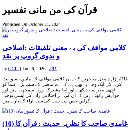
قرآن کی من مانی تفسیر
Published On October 21, 2024
کلامی مواقف کی بے معنی تلفیقات :اصلاحی
و ندوی گروپ پر نقد
کلام
|
Jan 26, 2026
|
GCIL
by
ڈاکٹر زاہد مغل متاخرین کے ہاں کلامی مواقف کے مابین تلفیق پیدا
کرنے کی ایک وجہ یہ بھی ہے کہ ہم ماضی کے سب بڑے علما کو
اچھی نظر سے دیکھتے اور اپنا مشترکہ ورثہ سمجھتے ہیں اور
خواہش رکھتے ہیں کہ ان کی ہر اختلافی رائے کی ایسی توجیہ
کرلیں جس سے سب کی سب آراء کے بارے میں...
(10) غامدی صاحب کا نظریہ حدیث : قرآن کا