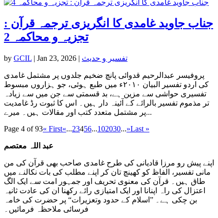
جناب جاوید غامدی کا انگریزی ترجمہ قرآن :
تجزیہ و محاکمہ 2
تفسیر و حدیث
|
Jan 23, 2026
|
GCIL
by
پروفیسر عبدالرحیم قدوائی پانچ ضخیم جلدوں پر مشتمل غامدی
کی اردو تفسیر البیان ۲۰۱۰ء میں طبع ہوئی، جو ہزاروں مبسوط
تفسیری حواشی سے مزین ہے، بد قسمتی سے جن میں سے زیادہ
تر مذموم تفسیر بالرائے کے آئینہ دار ہیں۔ اس کا ثبوت رڈ غامدیت
پر مشتمل متعدد کتب اور مقالات ہیں۔ میرے...
Page 4 of 93
« First
«
...
2
3
4
5
6
...
10
20
30
...
»
Last »
عبد اللہ معتصم
اپنے پیش رو مرزا قادیانی کی طرح غامدی صاحب بھی قرآن کی من
مانی تفسیر، الفاظ کو کھینچ تان کر اپنے مطلب کی بات نکالنے میں
طاق ہیں۔ قرآن کی معنوی تحریف اور جمہور امت سے ایک الگ
اعتزال کی راہ اپنانا اور ایک امتیازی رائے رکھنا ان کی عادت ثانیہ
بن چکی ہے۔ ”اسلام کے حدود وتعزیرات“ پر حضرت کی خامہ
فرسائی ملاحظہ فرمائیں۔