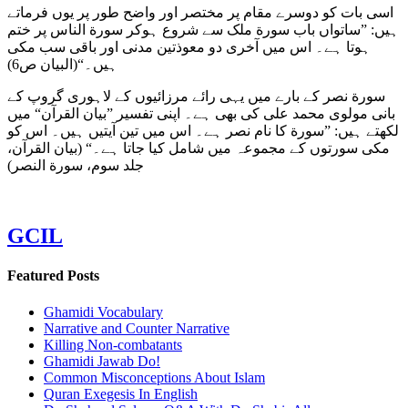
اسی بات کو دوسرے مقام پر مختصر اور واضح طور پر یوں فرماتے
ہیں: ”ساتواں باب سورة ملک سے شروع ہوکر سورة الناس پر ختم
ہوتا ہے۔ اس میں آخری دو معوذتین مدنی اور باقی سب مکی
ہیں۔“(البیان ص6)
سورة نصر کے بارے میں یہی رائے مرزائیوں کے لاہوری گروپ کے
بانی مولوی محمد علی کی بھی ہے۔ اپنی تفسیر ”بیان القرآن“ میں
لکھتے ہیں: ”سورة کا نام نصر ہے۔ اس میں تین آیتیں ہیں۔ اس کو
مکی سورتوں کے مجموعہ میں شامل کیا جاتا ہے۔“ (بیان القرآن،
جلد سوم، سورة النصر)
GCIL
Featured Posts
Ghamidi Vocabulary
Narrative and Counter Narrative
Killing Non-combatants
Ghamidi Jawab Do!
Common Misconceptions About Islam
Quran Exegesis In English