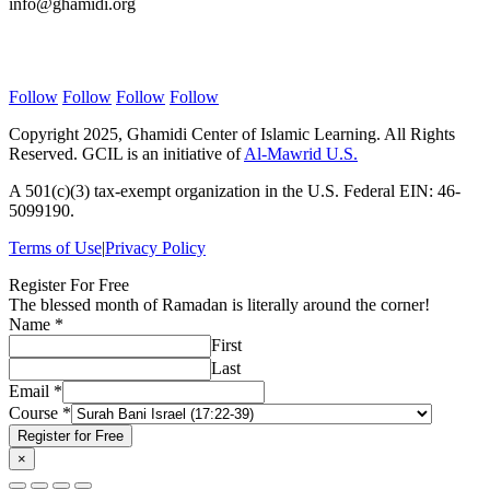
info@ghamidi.org
Follow Us
Follow
Follow
Follow
Follow
Copyright 2025, Ghamidi Center of Islamic Learning. All Rights
Reserved. GCIL is an initiative of
Al-Mawrid U.S.
A 501(c)(3) tax-exempt organization in the U.S. Federal EIN: 46-
5099190.
Terms of Use
|
Privacy Policy
Register For Free
The blessed month of Ramadan is literally around the corner!
Course
Name
*
Email
First
Name
Last
Email
*
Course
*
Register for Free
×