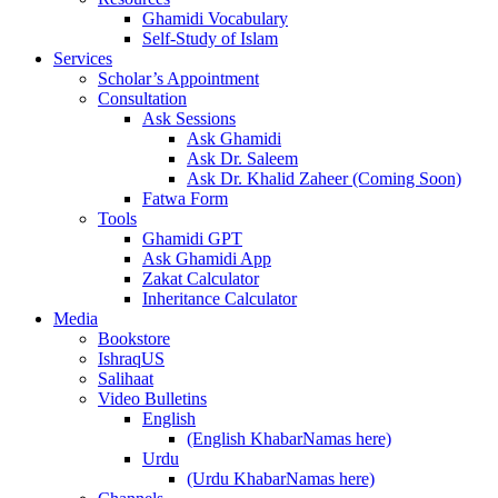
Ghamidi Vocabulary
Self-Study of Islam
Services
Scholar’s Appointment
Consultation
Ask Sessions
Ask Ghamidi
Ask Dr. Saleem
Ask Dr. Khalid Zaheer (Coming Soon)
Fatwa Form
Tools
Ghamidi GPT
Ask Ghamidi App
Zakat Calculator
Inheritance Calculator
Media
Bookstore
IshraqUS
Salihaat
Video Bulletins
English
(English KhabarNamas here)
Urdu
(Urdu KhabarNamas here)