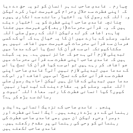
چہارم ۔ غامدی صاحب نے ہر انسان کو تو یہ حق دے دیا
کہ اپنی فطرت سے حلال وحرام کی فہرست تیار کرے لیکن
وہ اللہ کے رسول کا یہ اختیار ماننے سے انکاری ہیں،
چنانچہ غامدی صاحب اپنی فطرت کو یہ اختیار دیتے
ہیں کہ وہ قرآنی محرمات (اربعہ) کی فہرست میں جتنا
چاہے، اضافہ کر لے ،لیکن اللہ کے رسول صلی اللہ
علیہ وسلم کے بارے میں ان کا یہ خیال ہے کہ آپ کے کسی
فرمان سے قرآنی محرمات کی فہرست میں اضافہ نہیں ہو
سکتاکیونکہ اس سے قرآن کا نسخ یا اس کے مدعا میں
تبدیلی لازم آتی ہے جو کہ جائز نہیں ہے۔ ہم یہ کہتے
ہیں کہ غامدی صاحب اپنی فطرت سے قرآنی محرمات میں
جو اضافہ کر رہے ہیں تو اس سے کیا قرآن کا نسخ یا اس
کے مدعا میں تبدیلی لازم نہیں آتی؟ غامدی صاحب اپنی
فطرت سے قرآنی حکم کے نسخ‘ اس میں اضافے اور اس کے
مدعا میں تبدیلی کے قائل ہیں لیکن احادیث رسول صلی
اللہ علیہ وسلم کو یہ مقام دینے کے لیے تیار نہیں‘
کیوں؟ کیا انسانی فطرت کا رتبہ معاذ اللہ ‘نبوت و
رسالت سے بڑھ کر ہے؟
پنجم ۔ غامدی صاحب کے نزدیک انسانی ہدایت و
رہنمائی کے دو بڑے ذریعے ہیں۔ ایک انسانی فطرت اور
دوسرا وحی، لیکن ان میں بھی غامدی صاحب فطرت کی
رہنمائی کو وحی کی رہنمائی پر مقدم رکھتے ہیں۔
غامدی صاحب لکھتے ہیں