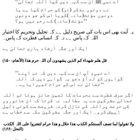
’’اے نبی ﷺ ان سے کہہ دیں کیا اللہ تعالیٰ
نے دونوں مذکر (نر) کو حرام کیا ہے یا
دونوں مؤنث(مادہ )کویا اس کو جو دونوں
مؤنث (مادہ) کے رحم میں ہو؟‘‘
یہ آیت بھی اس بات کی صریح دلیل ہے کہ تحلیل وتحریم کا اختیار
اللہ کے پاس ہے نہ کہ انسانی فطرت کے پاس۔
ایک اور جگہ ارشاد باری تعالیٰ ہے
قل ھلم شھداء کم الذین یشھدون أن اللہ حرم ھذا (الأنعام: ۱۵۰)
’’اے نبی، آپ ان سے کہہ دیں کہ تم اپنے
گواہوں کو لے آؤ دجو یہ گواہی دیں کہ اللہ
تعالیٰ نے اس کو حرام ٹھہرایاہے ۔‘‘
اگر صرف فطرت سے محرمات کا تعین جائز ہوتا تو اللہ
تعالیٰ مشرکین سے یہ مطالبہ نہ کرتا کہ ان جانوروں
کی حرمت پراللہ کی نازل کردہ شریعت سے کوئی دلیل
پیش کرو۔ ایک اور جگہ مشرکین مکہ سے خطاب ہے :
ولا تقولوا لما تصف ألسنتکم الکذب ھذا حلال و ھذا حرام لتفتروا علی اللہ الکذب
(النحل :۱۶۶)