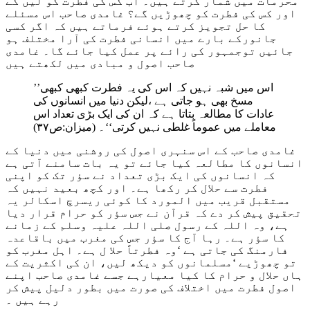
محرمات میں شمار کرتے ہیں۔ اب کس کی فطرت کو لیں گے
اور کس کی فطرت کو چھوڑیں گے؟ غامدی صاحب اس مسئلے
کا حل تجویز کرتے ہوئے فرماتے ہیں کہ اگر کسی
جانورکے بارے میں انسانی فطرت کی آرا مختلف ہو
جائیں توجمہور کی رائے پر عمل کیا جائے گا۔ غامدی
صاحب اصول و مبادی میں لکھتے ہیں
’’اس میں شبہ نہیں کہ اس کی یہ فطرت کبھی کبھی
مسخ بھی ہو جاتی ہے ،لیکن دنیا میں انسانوں کی
عادات کا مطالعہ بتاتا ہے کہ ان کی ایک بڑی تعداد اس
معاملے میں عموماً غلطی نہیں کرتی‘‘۔ (میزان:ص۳۷)
غامدی صاحب کے اس سنہری اصول کی روشنی میں دنیا کے
انسانوں کا مطالعہ کیا جائے تو یہ بات سامنے آتی ہے
کہ انسانوں کی ایک بڑی تعداد نے سؤر تک کو اپنی
فطرت سے حلال کر رکھا ہے۔ اور کچھ بعید نہیں کہ
مستقبل قریب میں المورد کا کوئی ریسرچ اسکالر یہ
تحقیق پیش کر دے کہ قرآن نے جس سؤر کو حرام قرار دیا
ہے، وہ اللہ کے رسول صلی اللہ علیہ وسلم کے زمانے
کا سؤر ہے۔ رہا آج کا سؤر جس کی مغرب میں باقاعدہ
فارمنگ کی جاتی ہے ‘وہ فطرتاً حلا ل ہے۔ اہل مغرب کو
تو چھوڑیے ‘مسلمانوں کو دیکھ لیں، ان کی اکثریت کے
ہاں حلال و حرام کا کیا معیارہے جسے غامدی صاحب اپنے
اصول فطرت میں اختلاف کی صورت میں بطور دلیل پیش کر
رہے ہیں ۔