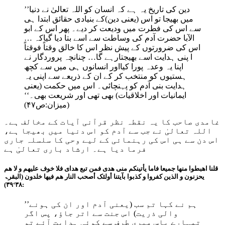
’’دین کی تاریخ یہ ہے کہ انسان کو اللہ تعالیٰ نے دنیا
میں بھیجا تو اس (یعنی دین)کے بنیادی حقائق ابتدا ہی
سے اس کی فطرت میں ودیعت کر دیے۔ پھر اس کے ابو
الآبا حضرت آدم کی وساطت سے اسے بتا دیا گیاکہ …
اس کی ضرورتوں کے پیش نظر اس کا خالق وقتاً فوقتاً
ا پنی ہدایت اسے بھیجتارہے گا… چنانچہ پروردگار نے
اپنا یہ وعدہ پورا کیااور انسانوں ہی میں سے کچھ
ہستیوں کو منتخب کر کے ان کے ذریعے سے اپنی یہ
ہدایت بنی آدم کو پہنچائی۔ اس میں حکمت (یعنی
ایمانیات اور اخلاقیات) بھی تھی اور شریعت بھی۔‘‘
(میزان:ص۴۷)
غامدی صاحب کا یہ نقطہ نظر قرآنی آیات کے مخالف ہے۔
اللہ تعالیٰ نے جب سے آدم کو اس دنیا میں بھیجا ہے،
اس دن سے ہی اس کی رہنمائی کے لیے وحی کا سلسلہ جاری
فرما دیا ہے۔ ارشاد باری تعالیٰ ہے
قلنا اھبطوا منھا جمیعا فاما یأتینکم منی ھدی فمن تبع ھدای فلا خوف علیھم و لا ھم
یحزنون و الذین کفروا و کذبوا بآیتنا أولئک أصحب النار ھم فیھا خلدون (البقرۃ
:۳۸‘۳۹)
’’ہم نے کہا تم سب (یعنی آدم اور ان کی ہونے
والی ذریت) اس جنت سے اتر جاؤ، پس اگر
تمہارے پاس میری طرف سے کوئی ہدایت آئے تو