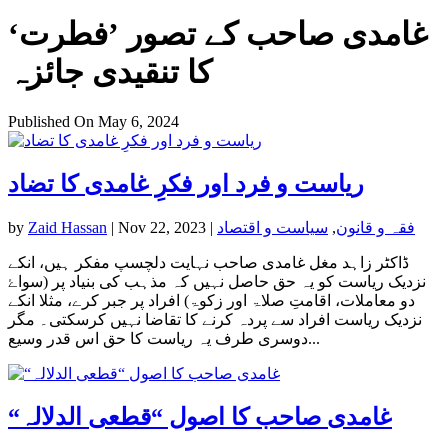
غامدی صاحب کے تصور ’فطرت‘
کا تنقیدی جائزہ
Published On May 6, 2024
ریاست و فرد اور فکرِ غامدی کا تضاد
فقہ و قانون
,
سیاست و اقتصاد
|
Nov 22, 2023
|
Zaid Hassan
by
ڈاکٹر زاہد مغل غامدی صاحب نہایت دلچسپ مفکر ہیں، انکے
نزدیک ریاست کو یہ حق حاصل نہیں کہ مذہب کی بنیاد پر (سواۓ
دو معاملات، اقامتِ صلاۃ اور زکوۃ) افراد پر جبر کرے، مثلا انکے
نزدیک ریاست افراد سے پردہ کرنے کا تقاضا نہیں کرسکتی۔ مگر
دوسری طرف یہ ریاست کا حق اس قدر وسیع...
“غامدی صاحب کا اصول “قطعی الدلالہ