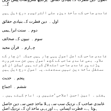
گے۔
غامدی صاحب کے مآخذ دین، علی الترتیب، درج ذیل ہیں
اول ۔ دین فطرت کے بنیادی حقائق
دوم ۔ سنت ابراہیمی
سوم ۔ نبیوں کے صحائف
چہارم ۔ قرآن مجید
غامدی صاحب کے اصل اصول یہی چار ہیں جبکہ ان چار کے
علاوہ بھی غامدی صاحب کے کچھ اصول ہیں جن سے ضرورت
پڑنے پر غامدی صاحب استدلال کرتے ہیں لیکن ان کو
مستقل مآخذ دین نہیں سمجھتے۔یہ اصول درج ذیل ہیں
پنجم ۔ حدیث
ششم ۔ اجماع
ہفتم ۔ امین احسن اصلاحی ‘جنہیں وہ امام کہتے ہیں ۔
غامدی صاحب کے نزدیک سب سے پہلا ماخذ جس سے دین حاصل
ہوتا ہے، فطرت انسانی ہے اور یہی ماخذ ان کے نزدیک اصل