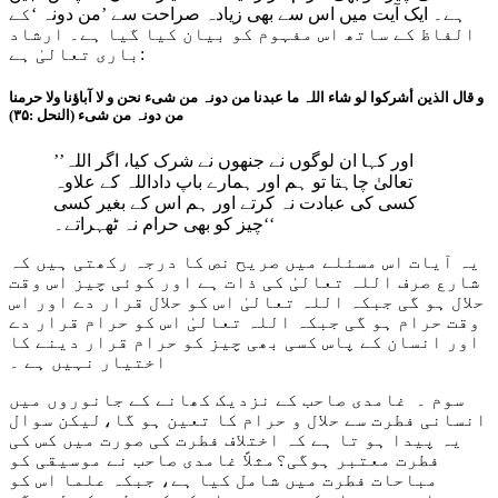
ہے۔ ایک آیت میں اس سے بھی زیادہ صراحت سے ’
من دونہ
‘کے
الفاظ کے ساتھ اس مفہوم کو بیان کیا گیا ہے۔ ارشاد
باری تعالیٰ ہے:
و قال الذین أشرکوا لو شاء اللہ ما عبدنا من دونہ من شیء نحن و لا آباؤنا ولا حرمنا
من دونہ من شیء (النحل :۳۵)
’’اور کہا ان لوگوں نے جنھوں نے شرک کیا، اگر اللہ
تعالیٰ چاہتا تو ہم اور ہمارے باپ داداللہ کے علاوہ
کسی کی عبادت نہ کرتے اور ہم اس کے بغیر کسی
چیز کو بھی حرام نہ ٹھہراتے۔‘‘
یہ آیات اس مسئلے میں صریح نص کا درجہ رکھتی ہیں کہ
شارع صرف اللہ تعالیٰ کی ذات ہے اور کوئی چیز اس وقت
حلال ہو گی جبکہ اللہ تعالیٰ اس کو حلال قرار دے اور اس
وقت حرام ہو گی جبکہ اللہ تعالیٰ اس کو حرام قرار دے
اور انسان کے پاس کسی بھی چیز کو حرام قرار دینے کا
اختیار نہیں ہے ۔
سوم ۔ غامدی صاحب کے نزدیک کھانے کے جانوروں میں
انسانی فطرت سے حلال و حرام کا تعین ہو گا،لیکن سوال
یہ پیدا ہو تا ہے کہ اختلاف فطرت کی صورت میں کس کی
فطرت معتبر ہوگی؟مثلاً غامدی صاحب نے موسیقی کو
مباحات فطرت میں شامل کیا ہے، جبکہ علما اس کو