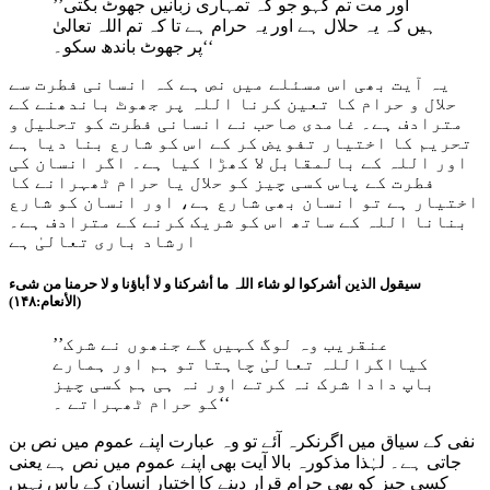
’’اور مت تم کہو جو کہ تمہاری زبانیں جھوٹ بکتی
ہیں کہ یہ حلال ہے اور یہ حرام ہے تا کہ تم اللہ تعالیٰ
پر جھوٹ باندھ سکو۔‘‘
یہ آیت بھی اس مسئلے میں نص ہے کہ انسانی فطرت سے
حلال و حرام کا تعین کرنا اللہ پر جھوٹ باندھنے کے
مترادف ہے۔ غامدی صاحب نے انسانی فطرت کو تحلیل و
تحریم کا اختیار تفویض کر کے اس کو شارع بنا دیا ہے
اور اللہ کے بالمقابل لا کھڑا کیا ہے۔ اگر انسان کی
فطرت کے پاس کسی چیز کو حلال یا حرام ٹھہرانے کا
اختیار ہے تو انسان بھی شارع ہے، اور انسان کو شارع
بنانا اللہ کے ساتھ اس کو شریک کرنے کے مترادف ہے۔
ارشاد باری تعالیٰ ہے
سیقول الذین أشرکوا لو شاء اللہ ما أشرکنا و لا أباؤنا و لا حرمنا من شیء
(الأنعام:۱۴۸)
’’عنقریب وہ لوگ کہیں گے جنھوں نے شرک
کیااگراللہ تعالیٰ چاہتا تو ہم اور ہمارے
باپ دادا شرک نہ کرتے اور نہ ہی ہم کسی چیز
کو حرام ٹھہراتے ۔‘‘
نفی کے سیاق میں اگرنکرہ آئے تو وہ عبارت اپنے عموم میں نص بن
جاتی ہے۔ لہٰذا مذکورہ بالا آیت بھی اپنے عموم میں نص ہے یعنی
کسی چیز کو بھی حرام قرار دینے کا اختیار انسان کے پاس نہیں