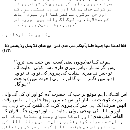
جس نے میری ہدایت کی پیروی کی تو اس پر نہ
تو کوئی خوف ہو گا اور نہ وہ غمگین ہوں گے
اور جن لوگوں نے کفر کیا اور میری آیات
کوجھٹلایا، وہ لوگ آگ والے ہیں اوروہ اس
میں ہمیشہ ہمیش رہیں گے ۔‘‘
ایک اور جگہ ارشاد ہے
قلنا اھبطا منھا جمیعا فاما یأتینکم منی ھدی فمن اتبع ھدای فلا یضل ولا یشقی (طہ
:۱۲۳)
’’ہم نے کہا تم(دونوں یعنی )سب اس جنت سے اترو،
پس اگر تمہارے پاس میری طرف سے کوئی ہدایت آئے
تو جس نے میری ہدایت کی پیروی کی تو وہ نہ تو وہ
(دنیا میں )گمراہ ہو گا اور نہ ہی (آخرت میں ) بدبخت
ہو گا۔‘‘
اس انتہائی اہم موقع پر جب کہ حضرت آدم کو اور ان کی آنے والی
ذریت کوجنت سے اتار کر اس دنیامیں بھیجا جا رہا ہے، اس وقت
انھیں صرف ایک ہی چیز کی پیروی کرنے کی تلقین کی جا رہی ہے
اور وہ اللہ کی بھیجی ہوئی ہدایت ہے اور دونوں جگہ قرآن کے
الفاظ ’
منی ھدی
‘ اور اس کا سیاق وسباق بتلاتا ہے کہ اس
ہدایت سے مراد کوئی فطری ہدایت نہیں بلکہ اللہ کی
آیات اور اس کی طرف سے نازل کردہ وحی کی رہنمائی