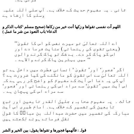
ثانی ۔ یہ مفہوم حدیث کے خلاف ہے۔ آپ صلی اللہ علیہ
وسلم کا ارشاد ہے
اللھم آت نفسی تقواھا و زکھا أنت خیر من زکاھا (صحیح مسلم ‘کتاب الذکر و
الدعاء‘باب التعوذ من شر ما عمل )
’’اے اللہ تعالیٰ تو میرے نفس کو اس کا تقویٰ
(یعنی تقوی کی رہنمائی ) عنایت فرما دے اور
اس کو پاک کر دے۔ بے شک تو پاک کرنے والوں
میں بہترین پاک کرنے والاہے ۔ ‘‘
اگر ’فجور‘ اور’ تقویٰ ‘ انسانی فطرت میں داخل ہے تو
اللہ تعالیٰ سے اس تقویٰ کو مانگنے کی کیا ضرورت ہے ؟
آپ کی یہ دعا اس آیت کے مفہوم کو واضح کر رہی ہے کہ
اس آیت میں ’تقویٰ‘ سے مراد اس کی رہنمائی اور ’فجور‘
سے مراد اس کی پہچان ہے ۔
ثالث ۔ یہ مفہوم صحابہ، جلیل القدر تابعین اور تبع
تابعین کی تفسیر کے خلاف ہے۔ امام طبری اس آیت
مبارکہ کی تفسیر میں حضرت عبداللہ بن عباسؓ کا قول
نقل فرماتے ہوئے لکھتے ہیں
قولہ: فألھمھا فجورھا و تقواھا یقول: بین الخیر و الشر