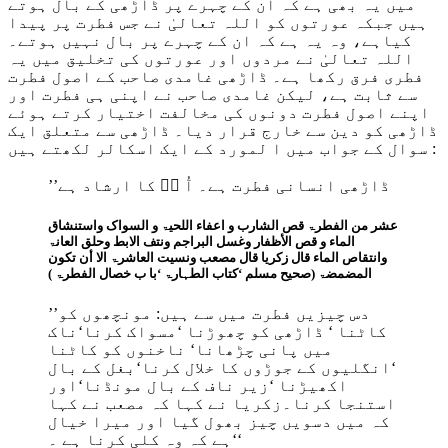
میں یہ بھی ہے کہ ان کے چہرے پر ڈاڑھی کے بال ہوتے
ہیں جبکہ عورتوں کو اللہ تعالیٰ نے جس فطرت پر پیدا
کیاہے، وہ یہ ہے کہ ان کے چہرے پر بال نہیں ہوتے۔
اللہ تعالیٰ نے مردوں اور عورتوں کی تخلیق میں یہ
فطری فرق رکھا ہے۔ ڈاڑھی غامدی صاحب کے اصول فطرت
سے ثابت ہے، لیکن غامدی صاحب نے اپنی ہی فطرت اور
اپنے اصول فطرت دونوں کی مخالفت اختیار کرتے ہوئے
ڈاڑھی کو دین سے خارج قرار دیا۔ ڈاڑھی سے متعلق ایک
سوال کے جواب میں ا لمورد کے ایک اسکالر لکھتے ہیں :
’’ڈاڑھی انسانی فطرت ہے۔ آُ پؐ کا ارشاد ہے
عشر من الفطرۃ قص الشارب و اعفاء اللحیۃ و السواک واستنشاق
الماء و قص الأظفار وغسل البراجم ونتف الابط وحلق العانۃ
وانتقاص الماء قال زکریا قال مصعب ونسیت العاشرۃ الا أن تکون
المضمضۃ (صحیح مسلم ‘کتاب الطہارۃ ‘با ب خصال الفطرۃ )
’’دس چیزیں فطرت میں سے ہیں: مونچھوں کو
کاٹنا ‘ ڈاڑھی کو چھوڑنا ‘مسواک کرنا‘ناک
میں پانی چڑھانا‘ ناخنوں کو کاٹنا
‘انگلیوں کے جوڑوں کا خلال کرنا‘بغل کے بال
اکھیڑنا ‘زیر ناف کے بال مونڈنا‘اور
استنجا کرنا۔زکریا نے کہا کہ مصعب نے کہا
کہ میں دسویں چیز بھول گیا اور میرا خیال
ہے کہ وہ کلی کرنا ہے ۔‘‘