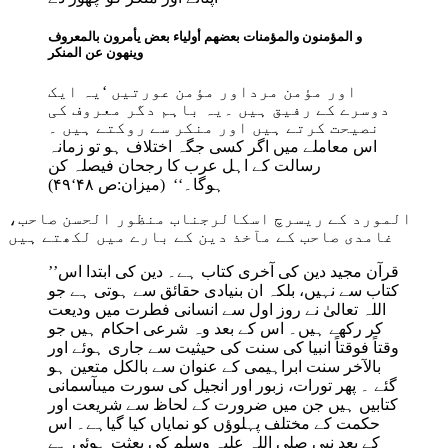
و المؤمنون والمؤمنات بعضھم أولیاء بعض یأمرون بالمعروف
وینھون عن المنکر
اور مؤمن مرداور مؤمن عورتیں ‘یہ ایک
دوسرے کے رفیق ہیں ۔یہ باہم دگر معروف کی
نصیحت کرتے ہیں اور منکر سے روکتے ہیں ۔
اس معاملے میں اگر کسی جگہ اختلاف ہو تو زمانہ
رسالت کے اہل عرب کا رجحان فیصلہ کن
ہوگا۔‘‘ (میزان:ص ۴۸‘۴۹)
المورد کے ریسرچ اسکالرجناب منظور الحسن صاحب،
غامدی صاحب کے مآخذ دین کے بارے میں لکھتے ہیں
’’قرآن مجید دین کی آخری کتاب ہے۔ دین کی ابتدا اس
کتاب سے نہیں، بلکہ ان بنیادی حقائق سے ہوتی ہے جو
اللہ تعالیٰ نے روز اول سے انسانی فطرت میں ودیعت
کر رکھے ہیں۔ اس کے بعد وہ شرعی احکام ہیں جو
وقتاً فوقتاً انبیا کی سنت کی حیثیت سے جاری ہوئے اور
بالآخر سنت ابراہیمی کے عنوان سے بالکل متعین ہو
گئے ۔ پھر تورات، زبور اور انجیل کی سورت میںآسمانی
کتابیں ہیں جن میں ضرورت کے لحاظ سے شریعت اور
حکمت کے مختلف پہلوؤں کو نمایاں کیا گیاہے۔ اس
کے بعد نبی صلی اللہ علیہ وسلم کی بعثت ہوئی ہے