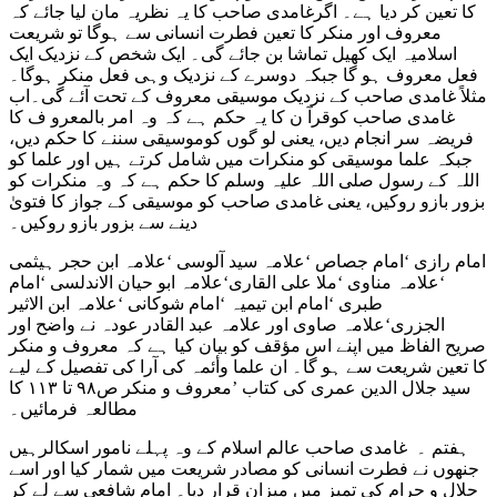
کا تعین کر دیا ہے۔ اگرغامدی صاحب کا یہ نظریہ مان لیا جائے کہ
معروف اور منکر کا تعین فطرت انسانی سے ہوگا تو شریعت
اسلامیہ ایک کھیل تماشا بن جائے گی۔ ایک شخص کے نزدیک ایک
فعل معروف ہو گا جبکہ دوسرے کے نزدیک وہی فعل منکر ہوگا۔
مثلاً غامدی صاحب کے نزدیک موسیقی معروف کے تحت آئے گی۔اب
غامدی صاحب کوقرآ ن کا یہ حکم ہے کہ وہ امر بالمعرو ف کا
فریضہ سر انجام دیں، یعنی لو گوں کوموسیقی سننے کا حکم دیں،
جبکہ علما موسیقی کو منکرات میں شامل کرتے ہیں اور علما کو
اللہ کے رسول صلی اللہ علیہ وسلم کا حکم ہے کہ وہ منکرات کو
بزور بازو روکیں، یعنی غامدی صاحب کو موسیقی کے جواز کا فتویٰ
دینے سے بزور بازو روکیں۔
امام رازی ‘امام جصاص ‘علامہ سید آلوسی ‘علامہ ابن حجر ہیثمی
‘علامہ مناوی ‘ملا علی القاری‘علامہ ابو حیان الاندلسی ‘امام
طبری ‘امام ابن تیمیہ ‘امام شوکانی ‘علامہ ابن الاثیر
الجزری‘علامہ صاوی اور علامہ عبد القادر عودہ نے واضح اور
صریح الفاظ میں اپنے اس مؤقف کو بیان کیا ہے کہ معروف و منکر
کا تعین شریعت سے ہو گا۔ ان علما وأئمہ کی آرا کی تفصیل کے لیے
سید جلال الدین عمری کی کتاب ’معروف و منکر ص۹۸ تا ۱۱۳ کا
مطالعہ فرمائیں۔
ہفتم ۔ غامدی صاحب عالم اسلام کے وہ پہلے نامور اسکالرہیں
جنھوں نے فطرت انسانی کو مصادر شریعت میں شمار کیا اور اسے
حلال و حرام کی تمیز میں میزان قرار دیا۔ امام شافعی سے لے کر