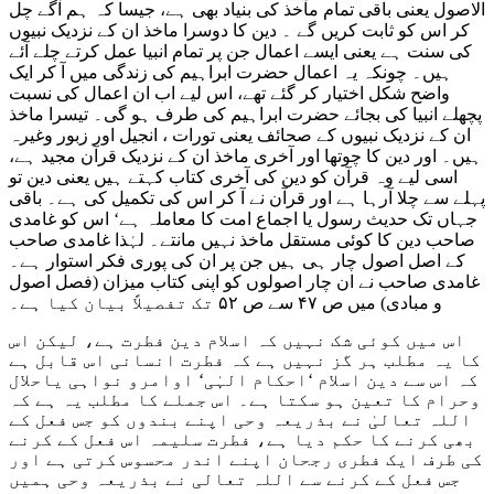
الاصول یعنی باقی تمام مآخذ کی بنیاد بھی ہے، جیسا کہ ہم آگے چل
کر اس کو ثابت کریں گے ۔ دین کا دوسرا ماخذ ان کے نزدیک نبیوں
کی سنت ہے یعنی ایسے اعمال جن پر تمام انبیا عمل کرتے چلے آئے
ہیں۔ چونکہ یہ اعمال حضرت ابراہیم کی زندگی میں آ کر ایک
واضح شکل اختیار کر گئے تھے، اس لیے اب ان اعمال کی نسبت
پچھلے انبیا کی بجائے حضرت ابراہیم کی طرف ہو گی۔ تیسرا ماخذ
ان کے نزدیک نبیوں کے صحائف یعنی تورات ، انجیل اور زبور وغیرہ
ہیں۔ اور دین کا چوتھا اور آخری ماخذ ان کے نزدیک قرآن مجید ہے،
اسی لیے وہ قرآن کو دین کی آخری کتاب کہتے ہیں یعنی دین تو
پہلے سے چلا آرہا ہے اور قرآن نے آ کر اس کی تکمیل کی ہے۔ باقی
جہاں تک حدیث رسول یا اجماع امت کا معاملہ ہے‘ اس کو غامدی
صاحب دین کا کوئی مستقل ماخذ نہیں مانتے۔ لہٰذا غامدی صاحب
کے اصل اصول چار ہی ہیں جن پر ان کی پوری فکر استوار ہے۔
غامدی صاحب نے ان چار اصولوں کو اپنی کتاب میزان (فصل اصول
و مبادی) میں ص ۴۷ سے ص ۵۲ تک تفصیلاً بیان کیا ہے۔
اس میں کوئی شک نہیں کہ اسلام دین فطرت ہے، لیکن اس
کا یہ مطلب ہر گز نہیں ہے کہ فطرت انسانی اس قابل ہے
کہ اس سے دین اسلام ‘احکام الہٰی‘ اوامرو نواہی یاحلال
وحرام کا تعین ہو سکتا ہے۔ اس جملے کا مطلب یہ ہے کہ
اللہ تعالیٰ نے بذریعہ وحی اپنے بندوں کو جس فعل کے
بھی کرنے کا حکم دیا ہے، فطرت سلیمہ اس فعل کے کرنے
کی طرف ایک فطری رجحان اپنے اندر محسوس کرتی ہے اور
جس فعل کے کرنے سے اللہ تعالی نے بذریعہ وحی ہمیں