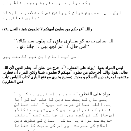
رکھ دیا ہے۔ یہ مفہوم بوجوہ غلط ہے ۔
اول ۔ یہ مفہوم قرآن کی واضح نص کے خلاف ہے ۔ارشاد
باری تعالیٰ ہے :
واللہ أخرجکم من بطون أمھتکم لا تعلمون شیئا (النحل :۷۸)
’’اللہ تعالی نے تم کو تمہاری ماؤں کے پیٹوں سے نکالا،
اس حال کہ تم کچھ بھی نہ جانتے تھے۔‘‘
اسی لیے امام ابن قیم لکھتے ہیں
لیس المراد بقولہ ’یولد علی الفطرۃ ‘أنہ خرج من بطن أمہ یعلم الدین لأن اللہ
تعالی یقول واللہ أخرجکم من بطون أمھتکم لا تعلمون شیئا ولکن المراد أن فطرتہ
مقتضیۃ لمعرفۃ دین الاسلام و محبتہ (صحیح بخاری مع فتح الباری‘کتاب اللباس ‘باب
قص الشارب)
یولد علی الفطرۃ
‘ سے یہ مراد نہیں ہے کہ وہ
’
اپنی ماں کے پیٹ سے دین کا علم لے کر آیا
ہے۔اللہ تعالیٰ فرماتے ہیں: ’’اللہ تعالیٰ
نے تم کو تمہاری ماؤں کے پیٹوں سے نکالا،
اس حال کہ تم کچھ بھی نہ جانتے تھے ‘‘۔بلکہ
حدیث سے مراد یہ ہے کہ انسان کی فطرت دین
اسلام کی معرفت اور اس کی محبت کا تقاضا
کرتی ہے۔