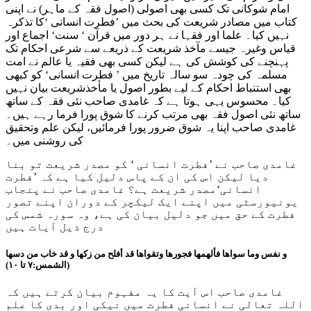
امام شوکانی تک کسی بھی اصولی (اصول فقہ کے ماہر) نے اپنی
کتاب میں مصادر شریعت کی بحث میں ’فطرت انسانی ‘کا تذکرہ
نہیں کیا۔ علما اور فقہا نے ہر دور میں قرآن ‘ سنت‘ اجماع اور
قیاس وغیرہ جیسے مآخذ شریعت کے ذریعے سے شرعی احکام تک
پہنچنے کی کوشش کی ہے لیکن کسی بھی فقیہ یا عالم نے امت
مسلمہ کی چودہ سو سالہ تاریخ میں ’ فطرت انسانی‘ کو کبھی
بھی استنباط احکام کے لیے بطور اصول یا مأخذشریعت بیان نہیں
کیا۔ محسوس یہی ہوتا ہے کہ غامدی صاحب نئی فقہ کے ساتھ
ساتھ نئی اصول فقہ بھی مرتب کرنے کا شوق پورا فرما رہے ہیں۔
غامدی صاحب اپنا یہ شوق ضرور پورا فرمائیں، لیکن علم وتحقیق
کی روشنی میں۔
غامدی صاحب نے ’فطرت انسانی ‘ کو مصدر شریعت تو بنا
دیا لیکن اس کی ان کے پاس دلیل کیا ہے کہ ’فطرت
انسانی‘مصدر شریعت ہے؟ غامدی صاحب نے پنجاب
یونیورسٹی میں اپنے ایک لیکچر کے دوران اپنے تصور
فطرت کے حق میں جو دلیل بیان کی ہے، وہ سورہ شمس کی
درج ذیل آیات ہیں
و نفس وما سواھا فألھمھا فجورھا وتقواھا قد أفلح من زکھا و قد خاب من دسھا
(الشمس:۷ تا ۱۰)
غامدی صاحب اس آیت کا یہ مفہوم بیان کرتے ہیں کہ
اللہ تعالی نے انسانی فطرت میں نیکی اور بدی کا علم