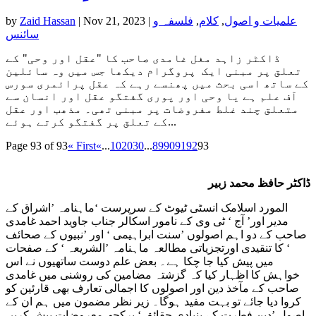
علمیات و اصول
,
کلام
,
فلسفہ و
|
Nov 21, 2023
|
Zaid Hassan
by
سائنس
ڈاکٹر زاہد مغل غامدی صاحب کا "عقل اور وحی" کے
تعلق پر مبنی ایک پروگرام دیکھا جس میں وہ سائلین
کے ساتھ اسی بحث میں پھنسے رہے کہ عقل پرائمری سورس
آف علم ہے یا وحی اور پوری گفتگو عقل اور انسان سے
متعلق چند غلط مفروضات پر مبنی تھی۔ مذھب اور عقل
کے تعلق پر گفتگو کرتے ہوئے...
Page 93 of 93
« First
«
...
10
20
30
...
89
90
91
92
93
ڈاکٹر حافظ محمد زبیر
المورد اسلامک انسٹی ٹیوٹ کے سرپرست ‘ماہنامہ ’اشراق کے
مدیر اور’ آج ‘ ٹی وی کے نامور اسکالر جناب جاوید احمد غامدی
صاحب کے دو اہم اصولوں ’سنت ابراہیمی ‘ اور ’نبیوں کے صحائف
‘ کا تنقیدی اورتجزیاتی مطالعہ ماہنامہ ’الشریعہ ‘ کے صفحات
میں پیش کیا جا چکا ہے۔ بعض علم دوست ساتھیوں نے اس
خواہش کا اظہار کیا کہ گزشتہ مضامین کی روشنی میں غامدی
صاحب کے مآخذ دین اور اصولوں کا اجمالی تعارف بھی قارئین کو
کروا دیا جائے تو بہت مفید ہوگا۔ زیر نظر مضمون میں ہم ان کے
اصول ’دین فطرت کے بنیادی حقائق ‘ پرکچھ معروضات پیش کریں