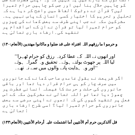
کو چاہیں حلال بنا لیں اور جس کو چاہیں حرام ٹھہرا
لیں؟ قرآن نے دوٹوک الفاظ میں واضح کر دیا ہے کہ
تحلیل و تحریم کا اختیار کسی انسان کے پاس نہیں ہے۔
مشرکین مکہ نے جب اپنی طرف سے بعض کھانے کی چیزوں
کو حرام ٹھہرا لیا تو قرآن نے ان کے اس اقدام پر
تنقید کی۔ارشاد باری تعالیٰ ہے
و حرمو ا ما رزقھم اللہ افتراء علی قد ضلوا و ماکانوا مھتدین (الأنعام:۱۴۰)
’’اور انھوں نے اللہ کے عطا کردہ رزق کو حرام ٹھہرا
لیا اللہ پر جھوٹ بولتے ہوئے۔ تحقیق وہ گمراہ ہوئے
اور وہ ہدایت پانے والوں میں سے نہ تھے۔‘‘
اگر شریعت نے بقول غامدی صاحب کھانے کے جانوروں
میں صرف چار کو ہی حرام قرار دیا تھا اور باقی
جانوروں کی حلت و حرمت کا فیصلہ انسانی فطرت پر
چھوڑ دیا تھا تو اللہ تعالی نے مشرکین مکہ کے اس
فعل پر تنقید کیوں کی کہ انھوں نے اپنی مرضی سے بعض
جانوروں کو حرام ٹھہرا لیا؟ اسی طرح ارشاد باری
تعالیٰ ہے :
قل آالذکرین حرم أم الأنثیین أما اشتملت علیہ أرحام الأنثیین (الأنعام:۱۴۳)