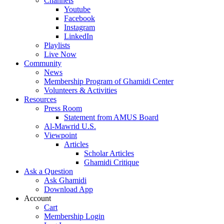
Channels
Youtube
Facebook
Instagram
LinkedIn
Playlists
Live Now
Community
News
Membership Program of Ghamidi Center
Volunteers & Activities
Resources
Press Room
Statement from AMUS Board
Al-Mawrid U.S.
Viewpoint
Articles
Scholar Articles
Ghamidi Critique
Ask a Question
Ask Ghamidi
Download App
Account
Cart
Membership Login