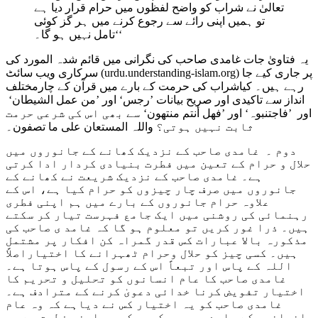
تعالیٰ نے شراب کو واضح لفظوں میں حرام قرار دیا ہے
تو ہمیں اپنی رائے سے رجوع کرنے میں ہر گز کوئی
تامل نہیں ہو گا۔‘‘
یہ فتاویٰ جات غامدی صاحب کی نگرانی میں قائم شدہ المورد کی
سرکاری ویب سائٹ (urdu.understanding-islam.org) پر جاری کیے جا
رہے ہیں۔ کیاشراب کی حرمت کے بارے میں قرآن کے چارمختلف
انداز سے تاکیدی اور صریح بیانات ’
رجس
‘ اور ’
من عمل الشیطان
‘
اور ’
فاجتنبوہ
‘ اور ’
فھل أنتم منتھون
‘ سے بھی اس کی شرعی حرمت
ثابت نہیں ہوتی؟
واللہ المستعان علی ما تصفون
۔
دوم ۔ غامدی صاحب کے نزدیک کھانے کے جانوروں میں
حلال و حرام کے تعین میں فطرت بنیادی کردار ادا کرتی
ہے۔ غامدی صاحب کے نزدیک شریعت نے کھانے کے
جانوروں میں صرف چار چیزوں کو حرام کیا ہے، اس کے
علاوہ حرام جانوروں کے بارے میں ہم اپنی فطری
رہنمائی کی روشنی میں ایک جامع فہرست تیار کر سکتے
ہیں۔ ذرا غور کریں تو معلوم ہو گا کہ غامد ی صاحب کی
مذکورہ بالا عبارات کس قدر گمراہ کن افکار پر مشتمل
ہیں۔ کسی چیز کو حلال وحرام ٹھہرانے کا اختیاراصلاً
اللہ کے پاس اور تبعاً اس کے رسول کے پاس ہوتا ہے۔
غامدی صاحب کا عام انسانوں کو تحلیل و تحریم کا
اختیار تفویض کرنا خدائی دعویٰ کرنے کے مترادف ہے۔
غامدی صاحب کو یہ اختیار کس نے دیاہے کہ وہ عام
انسانوں کے بارے میں یہ کہیں کہ وہ اپنی فطرت سے جس