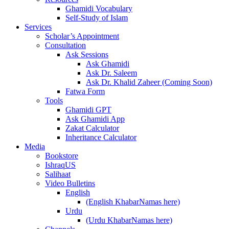
Ghamidi Vocabulary
Self-Study of Islam
Services
Scholar’s Appointment
Consultation
Ask Sessions
Ask Ghamidi
Ask Dr. Saleem
Ask Dr. Khalid Zaheer (Coming Soon)
Fatwa Form
Tools
Ghamidi GPT
Ask Ghamidi App
Zakat Calculator
Inheritance Calculator
Media
Bookstore
IshraqUS
Salihaat
Video Bulletins
English
(English KhabarNamas here)
Urdu
(Urdu KhabarNamas here)