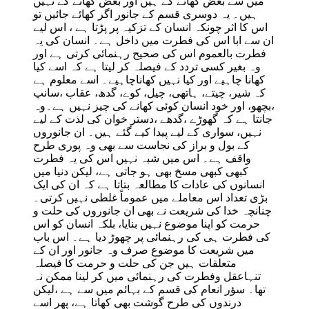
میں سے بعض کھانے کے ہیں اور بعض کھانے کے نہیں
ہیں۔ یہ دوسری قسم کے جانور اگر کھائے جائیں تو
اس کا اثر چونکہ انسان کے تزکیہ پر پڑتا ہے ، اس لیے
ان سے ابا اس کی فطرت میں داخل ہے۔ انسان کی یہ
فطرت بالعموم اس کی صحیح رہنمائی کرتی ہے اور
وہ بغیر کسی تردد کے فیصلہ کر لیتا ہے کہ اسے کیا
کھانا چاہیے اور کیا نہیں کھاناچاہیے۔ اسے معلوم ہے
کہ شیر، چیتے، ہاتھی، چیل، کوے، گدھ، عقاب ،سانپ
،بچھو، اور خود انسان کوئی کھانے کی چیز نہیں ہے۔وہ
جانتا ہے کہ گھوڑے ،گدھے ،دستر خوان کی لذت کے لیے
نہیں، سواری کے لیے پیدا کیے گئے ہیں۔ ان جانوروں
کے بول و براز کی نجاست سے بھی وہ پوری طرح
واقف ہے۔ اس میں شبہ نہیں اس کی یہ فطرت
کبھی کبھی مسخ بھی ہو جاتی ہے، لیکن دنیا میں
انسانوں کی عادات کا مطالعہ بتاتا ہے کہ ان کی ایک
بڑی تعداد اس معاملے میں عموماً غلطی نہیں کرتی۔
چنانچہ خدا کی شریعت نے بھی ان جانوروں کی حلت و
حرمت کو اپنا موضوع نہیں بنایا، بلکہ انسان کو اس
کی فطرت ہی کی رہنمائی پر چھوڑ دیا ہے۔ اس باب
میں شریعت کا موضوع صرف وہ جانور اور ان کے
متعلقات ہیں جن کی حلت و حرمت کا فیصلہ
تنہاعقل وفطرت کی رہنمائی میں کر لینا ممکن نہ
تھا۔ سؤر انعام کی قسم کے بہائم میں سے ہے ،لیکن
درندوں کی طرح گوشت بھی کھاتا ہے، پھر اسے