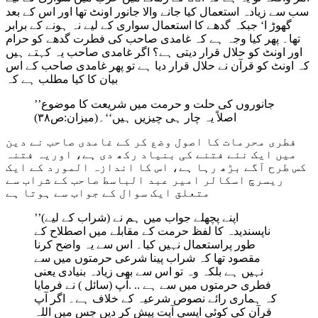
سب سے زیادہ استعمال کیا جانے والا جانور اونٹ تھا اور اس کے بعد
گھوڑ ا‘ جبکہ گدھے کا استعمال سواری کے لیے نہ ہونے کے برابر
تھا۔ پھر کیا وجہ ہے کہ غامدی صاحب کی فطرت گدھے کو حرام
اور اونٹ کو حلال قرار دیتی ہے؟ اگر غامدی صاحب یہ کہتے ہیں
کہ اونٹ کو قرآن نے حلال قرار دیا ہے تو پھر غامدی صاحب کے اس
بیان کا کیا مطلب ہے کہ
’’جانوروں کی حلت و حرمت میں شریعت کا موضوع
اصلاً یہ چار ہی چیزیں ہیں‘‘۔(میزان:ص۳۸)
فطری محرمات کا اصول وضع کر کے غامدی صاحب نے دین
میں ایک نئے فتنے کی بنیاد رکھ دی ہے، اوریہ فتنہ
کس طرح آگے بڑھ رہا ہے، اس کا اندازہ المورد کے ایک
ریسرچ اسکالر امیر عبد الباسط صاحب کے شراب سے
متعلق ایک سوال کے جواب سے ہوتا ہے
’’اپنے پچھلے جواب میں ہم نے (شراب کے لیے)
ناپسندیدہ کا لفظ حرمت کے مقابلے میں اصطلاح کے
طور پراستعمال نہیں کیا۔ اس سے یہ واضح کرنا
مقصود تھا کہ شراب پینا شرعی حرمتوں میں سے
نہیں ہے بلکہ وہ تو اس سے بھی زیادہ بنیادی یعنی
فطری حرمتوں میں سے ہے .. .آپ (سائل ) نے فرمایا
کہ ہماری رائے نصوص شرعیہ کے خلاف ہے۔ اگر آپ
قرآن کی کوئی ایسی آیت پیش کر دیں جس میں اللہ