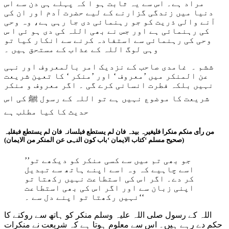
مراد ہے۔ اس سے یہ ثابت ہو ا کہ پہلے ہی دن سے اس
دنیا میں زندگی گزارنے کے لیے حضرت آدم اور ان کی
آنے والی ذریت کو جو رہنمائی دی جا رہی ہے، وہ وحی
کی رہنمائی ہے اور جس نے بھی اللہ کی دی ہو ئی ا س
وحی کی رہنمائی سے استفادہ کرنے سے انکار کیا تو
وہی لوگ اللہ کے عذاب کے مستحق ہیں ۔
ششم ۔ غامدی صاحب کے نزدیک امر بالمعروف اور نہی
عن المنکر میں ’معروف ‘ اور ’منکر ‘ کا تعین شریعت
نہیں بلکہ فطرت انسانی کرے گی ۔ اگر معروف و منکر
شریعت کا موضوع نہیں ہے تو اللہ کے رسول ﷺ کی اس
حدیث کا کیا مطلب ہے
من رأی منکم منکرا فلیغیرہ بیدہ فان لم یستطع فبلسانہ فان لم یستطع فبقلبہ
(صحیح مسلم ‘کتاب الایمان ‘باب کون النہی عن المنکر من الایمان)
’’جو بھی تم میں سے کسی منکر کو دیکھے تو
اسے چاہیے کہ وہ اسے اپنے ہاتھ سے تبدیل
کر دے۔ اگر اس کی استطاعت نہیں رکھتا تو
اپنی زبان سے اور اگر اس کی بھی استطاعت
نہیں رکھتا تو اپنے دل سے ۔‘‘
اللہ کے رسول صلی اللہ علیہ وسلم منکر کو ہاتھ سے روکنے کا
حکم دے رہے ہیں۔ اس سے معلوم ہوتا ہے کہ شریعت نے منکرات