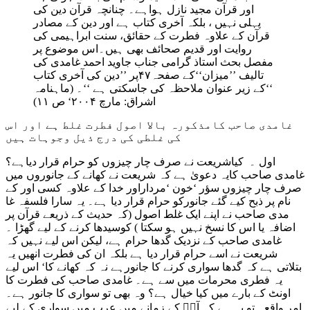
اور قرآن مجید نازل ہواہے۔ چنانچہ قرآن دین کی
پہلی نہیں ، بلکہ آخری کتاب ہے اور دین کے مصادر
قرآن کے علاوہ فطرت کے حقائق، سنت ابراہیمی کی
روایت اور قدیم صحائف بھی ہیں۔اس موضوع پر
مفصل بحث استاذ گرامی جناب جاوید احمد غامدی کی
تالیف ’’میزان‘‘کے صفحہ۴۷پر ’’دین کی آخری کتاب
‘‘کے زیر عنوان ملاحظہ کی جاسکتی ہے ‘‘۔ (ماہنامہ
اشراق: مارچ ۲۰۰۴‘ ص ۱۱)
غامدی صاحب کامذکورہ بالا اصول فطرت غلط ہے اور اس
کی غلطی کی درج ذیل وجوہات ہیں
اول ۔ کیاشریعت نے صرف چار چیزوں کو حرام قرار دیاہے؟
غامدی صاحب کایہ دعویٰ ہے کہ شریعت نے کھانے کے جانوروں میں
صرف چار چیزوں سؤر ‘خون ‘مرداراور خدا کے علاوہ کسی اور کے
نام پر ذبح کیے گئے جانورکو حرام قرار دیا ہے۔ یہ سارا فلسفہ غا
مدی صاحب نے اپنے ایک غلط اصول (کہ حدیث کے ذریعے قرآن پر
اضافہ یا اس کا نسخ نہیں ہو سکتا ) کوسیدھا کرنے کے لیے گھڑا ۔
غامدی صاحب کے نزدیک گدھا حرام ہے، لیکن اس لیے نہیں کہ
شریعت نے اسے حرام قرار دیا ہے بلکہ ان کی فطرت انھیں یہ
بتلاتی ہے کہ گدھا سواری کرنے کا جانورہے نہ کہ کھانے کا‘ اس لیے
یہ فطری محرمات میں سے ہے۔ غامدی صاحب کی فطرت کا
اونٹ کے بارے میں کیا خیال ہے؟ وہ بھی تو سواری کا جانور ہے۔
امر واقعہ تو یہ ہے کہ آپؐ کے زمانے میں عرب میں سواری کے لیے