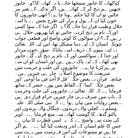
کیاکھانے کا جانور سمجھا جائے یا نہ کھانے کا؟وہ جانور
جنھیں ہم ذبح کر کے کھاتے ہیں، اگر تذکیے کے بغیر مر
جائیں تو ان کا کیا حکم ہونا چاہیے؟ انھی جانوروں کا
خون کیا ان کے بول و براز کی طرح نجس ہے یا اسے
حلال وطیب قرار دیا جائے گا؟ یہ اگر خدا کے سوا کسی
اورکے نام پر ذبح کردیے جائیں تو کیا پھربھی حلال ہی
رہیں گے؟ ان سوالوں کا کوئی واضح اور قطعی جواب
چونکہ انسان کے لیے دینا مشکل تھا، اس لیے اللہ تعالیٰ
نے اپنے نبیوں کے ذریعے اسے بتایاکہ سؤر ،خون،مردار
اور خدا کے سواکسی اور کے نام پر ذبح کیے گئے جانور
بھی کھانے کے لیے پاک نہیں ہیں اور انسان کو ان سے
پرہیزکرنا چاہیے۔ جانوروں کی حلت و حرمت میں
شریعت کا موضوع اصلاً یہ چار ہی چیزیں ہیں۔
چنانچہ قرآن نے بعض جگہ ’
قل لا أجد فی ما أوحی
‘اور
بعض جگہ ’
انما
‘ کے الفاظ میں پورے حصر کے ساتھ
فرمایا ہے کہ اللہ تعالیٰ نے جانوروں کی حلت وحرمت
کے باب میں صرف یہی چار چیزیں حرام قرار دی ہیں
…بعض روایات میں بیان ہوا ہے کہ نبی صلی اللہ علیہ
وسلم نے کچلی والے درندوں ،چنگال والے پرندوں اور
پالتو گدھے کا گوشت کھانے سے منع فرمایا ہے۔ اوپر
کی بحث سے واضح ہے کہ یہ اسی فطرت کا بیان ہے
جس کا علم انسان کے اندر ودیعت کیا گیا ہے۔ ہم اگر
چاہیں تو ممنوعات کی اس فہرست میں بہت سی
دوسری چیزیں بھی اس علم کی روشنی میں شامل کر