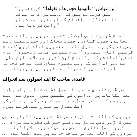
’’ابن عباس ’’
فألھمھا فجورھا و تقواھا
‘‘ کی تفسیر
میں فرماتے ہیں کہ اس سے مراد یہ ہے کہ
اللہ تعالیٰ نے انسان کے لیے خیر اور شر کو
واضح کر دیا ہے ۔‘‘
امام طبری نے اس آیت کی تفسیر میں یہی رائے حضرت
مجاہد، حضرت قتادہ، حضرت ضحاک اور حضرت سفیان سے
بھی نقل کی ہے۔ جلیل القدر مفسرین امام طبری ‘اما م
قرطبی ‘امام بیضاوی ‘امام سیوطی ‘علامہ زمخشری ‘امام
نسفی ‘امام شوکانی‘ امام ابن کثیراورعلامہ ابن عطیہ
نے بھی اس آیت کا وہی مفہوم بیان کیا ہے جو صحابہ
اور تابعین کے حوالے سے اوپر بیان ہوچکا ہے۔
غامدی صاحب کا اپنے اصولوں سے انحراف
جس طرح غامدی صاحب کا اصول فطرت غلط ہے، اسی طرح
بعض مقامات پر اس اصول کی تطبیق میں انھوں نے اپنے
ہی وضع کردہ اس اصول سے انحراف بھی کیا ہے ۔اس کی
ایک مثال ہم یہاں پیش کرتے ہیں۔
مردوں کو اللہ تعالیٰ نے جس فطرت پر پیدا کیاہے، اس
میں ڈاڑھی بھی شامل ہے ۔کسی چیز کی فطرت سے مراد اس
کی وہ اصل تخلیق ہے جس پر اس کو پید اکیا گیا ہے۔
مردوں کو اللہ تعالیٰ نے جس حالت پر پید اکیا ہے، اس