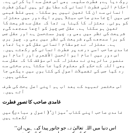
روک دیا ہے، فطرت سلیمہ بھی اس فعل سے ابا کرتی ہے۔
احکام الہٰی فطرت انسانی کے مطابق تو ہیں لیکن فطرت
انسانی سے ان کا تعین نہیں ہو سکتا۔ یہی غلط فہمی
جس میں آج غامدی صاحب مبتلا ہیں، ایک دور میں معتزلہ
کو ہوئی۔ معتزلہ کا کہنا یہ تھا کہ عقل سے شریعت کا
تعین ہو سکتا ہے۔ عقل جس چیز کو اچھا سمجھے گی،
شریعت کی نظر میں بھی وہ چیز مستحسن ہے اور عقل جس
کو برا سمجھے گی، شریعت کی نظر میں بھی وہ چیز بری
ہے۔ معتزلہ نے جومقام انسانی عقل کو دیا تھا،
غامدی صاحب اسی درجے پر فطرت انسانی کو رکھتے ہیں۔
اس دور میں امام ابو الحسن الأشعری اور امام ابو
منصور ماتریدی نے معتزلہ کے اس مؤقف کا کہ عقل سے
بھی اللہ کے حکم کو معلوم کیا جا سکتا ہے، سختی سے
رد کیا جس کی تفصیلات اصول کی کتابوں میں دیکھی جا
سکتی ہیں۔
اس مختصر تمہید کے بعد اب ہم اپنی اصل بحث کی طرف
آتے ہیں۔
غامدی صاحب کا تصورِ فطرت
غامدی صاحب اپنی کتاب ’میزان‘ ( اصول و مبادی) میں
لکھتے ہیں
’’اس دنیا میں اللہ تعالیٰ نے جو جانور پیدا کیے ہیں، ان