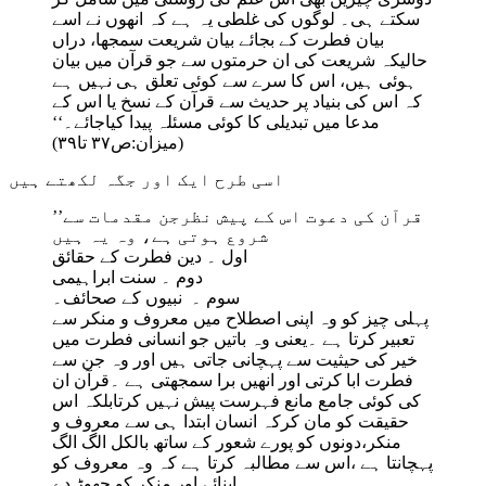
سکتے ہی۔ لوگوں کی غلطی یہ ہے کہ انھوں نے اسے
بیان فطرت کے بجائے بیان شریعت سمجھا، دراں
حالیکہ شریعت کی ان حرمتوں سے جو قرآن میں بیان
ہوئی ہیں، اس کا سرے سے کوئی تعلق ہی نہیں ہے
کہ اس کی بنیاد پر حدیث سے قرآن کے نسخ یا اس کے
مدعا میں تبدیلی کا کوئی مسئلہ پیدا کیاجائے۔‘‘
(میزان:ص۳۷ تا۳۹)
اسی طرح ایک اور جگہ لکھتے ہیں
’’قرآن کی دعوت اس کے پیش نظرجن مقدمات سے
شروع ہوتی ہے، وہ یہ ہیں
اول ۔ دین فطرت کے حقائق
دوم ۔ سنت ابراہیمی
سوم ۔ نبیوں کے صحائف۔
پہلی چیز کو وہ اپنی اصطلاح میں معروف و منکر سے
تعبیر کرتا ہے ۔یعنی وہ باتیں جو انسانی فطرت میں
خیر کی حیثیت سے پہچانی جاتی ہیں اور وہ جن سے
فطرت ابا کرتی اور انھیں برا سمجھتی ہے ۔قرآن ان
کی کوئی جامع مانع فہرست پیش نہیں کرتابلکہ اس
حقیقت کو مان کرکہ انسان ابتدا ہی سے معروف و
منکر،دونوں کو پورے شعور کے ساتھ بالکل الگ الگ
پہچانتا ہے ،اس سے مطالبہ کرتا ہے کہ وہ معروف کو
اپنائے اور منکر کو چھوڑ دے