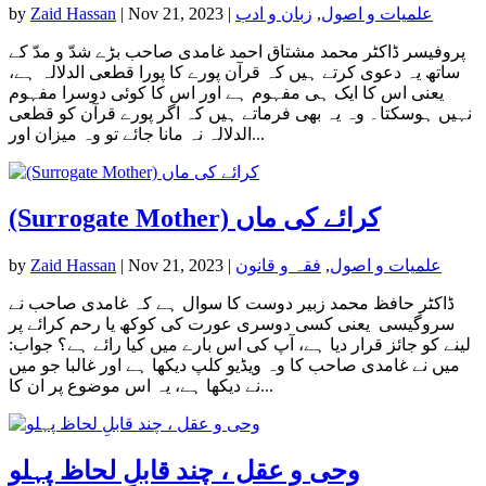
علمیات و اصول
,
زبان و ادب
|
Nov 21, 2023
|
Zaid Hassan
by
پروفیسر ڈاکٹر محمد مشتاق احمد غامدی صاحب بڑے شدّ و مدّ کے
ساتھ یہ دعوی کرتے ہیں کہ قرآن پورے کا پورا قطعی الدلالہ ہے،
یعنی اس کا ایک ہی مفہوم ہے اور اس کا کوئی دوسرا مفہوم
نہیں ہوسکتا۔ وہ یہ بھی فرماتے ہیں کہ اگر پورے قرآن کو قطعی
الدلالہ نہ مانا جائے تو وہ میزان اور...
(Surrogate Mother) کرائے کی ماں
علمیات و اصول
,
فقہ و قانون
|
Nov 21, 2023
|
Zaid Hassan
by
ڈاکٹر حافظ محمد زبیر دوست کا سوال ہے کہ غامدی صاحب نے
سروگیسی یعنی کسی دوسری عورت کی کوکھ یا رحم کرائے پر
لینے کو جائز قرار دیا ہے، آپ کی اس بارے میں کیا رائے ہے؟ جواب:
میں نے غامدی صاحب کا وہ ویڈیو کلپ دیکھا ہے اور غالبا جو میں
نے دیکھا ہے، یہ اس موضوع پر ان کا...
وحی و عقل ، چند قابلِ لحاظ پہلو