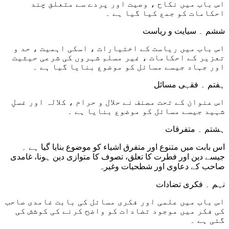
اس باب میں نکاح ، وصیت اور پردے سے متعلق چند
احکامات کو جمع کیا گیا ہے ۔
ششم ۔ سیایت و ریاست
اس باب میں ریاست کے اختیارات ، اسکی اہمیت ، حد و
تعزیر کے احکامات ، غیر مسلم شہروں کی شرعی حیثیت
اور جہاد جیسے مسائل کو موضوع بنایا گیا ہے ۔
ہفتم ۔ فقہی مسائل
اس عنوان کے تحت مصنف نے حلال و حرام ، کلالہ اور غسلِ
شہید جیسے مسائل کو موضوع بنایا ہے ۔
ہشتم ۔ متفرقات
اس بابت میں متنوع اور متفرق اشیاء کو موضوع بنایا گیا ہے ۔
جیسے دین اور فطرت کا تعلق، تصوف کا متوازی دین ہونا، غامدی
صاحب کے دعاوی اور شطحیات وغیرہ
نہم ۔ فکری تضادات
اس باب میں علمی اور فکری مسائل کی بابت غامدی صاحب
کی فکر میں موجود تضادات کو واضح کرنے کی کوشش کی
گئی ہے ۔