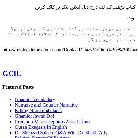
کتاب پڑھنے کے لئے درج ذیل آنلائن لنک پر کلک کریں
نوٹ
لنک میں موجود سائٹ پر کتاب کے غیر قانونی اپلوڈ
ہونے کی صورت میں غامدی سنٹر آف اسلامک لرننگ سائٹ
ذمہ دار نہیں ہو گی ۔
https://books.kitabosunnat.com/Books_Data/624/Fitna%20e%20G
GCIL
Featured Posts
Ghamidi Vocabulary
Narrative and Counter Narrative
Killing Non-combatants
Ghamidi Jawab Do!
Common Misconceptions About Islam
Quran Exegesis In English
Dr. Shehzad Saleem Q&A With Dr. Shabir Ally