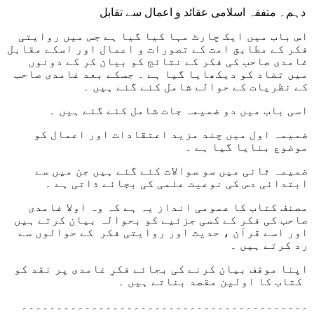
دہم۔ متفقہ اسلامی عقائد و اعمال سے تقابل
اس باب میں ایک چارٹ مہا کیا گیا ہے جس میں روایتی
فکر کے مطابق امت کے تصورات و اعمال اور اسکے مقابل
غامدی صاحب کی فکر کے نتائج کو بیان کر کے دونوں
میں تضاد کو دیکھایا گیا ہے ۔ جسکے بعد غامدی صاحب
کے نظریات کے حوالے شامل کئے گئے ہیں ۔
اسی باب میں دو ضمیمہ جات شامل کئے گئے ہیں ۔
ضمیمہ اول میں چند مزید اعتقادات اور اعمال کو
موضوع بنایا گیا ہے ۔
ضمیمہ ثانی میں سو سوالات کئے گئے ہیں جن میں سے
ابتدائی دس کی نوعیت علمی کی بجائے ذاتی ہے ۔
مصنف کتاب کا عمومی انداز یہ ہے کہ وہ اولا غامدی
صاحب کی فکر کے کسی جزئیے کو بحوالہ بیان کرتے ہیں
اور اسے قرآن ، حدیث اور روایتی فکر کے حوالوں سے
رد کرتے ہیں ۔
اپنا موقف بیان کرنے کی بجائے فکرِ غامدی پر نقد کو
کتاب کا اولین مقصد بناتے ہیں ۔
۔۔۔۔۔۔۔۔۔۔۔۔۔۔۔۔۔۔۔۔۔۔۔۔۔۔۔۔۔۔۔۔۔۔۔۔۔۔۔۔۔