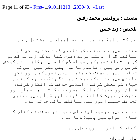
Page 11 of 93
« First
«
...
9
10
11
12
13
...
20
30
40
...
»
Last »
مصنف : پروفیسر محمد رفیق
تلخیص : زید حسن
یہ کتاب ایک مقدمہ اور دس ابواب پر مشتمل ہے ۔
مقدمہ میں مصنف نے فکرِ غامدی کو تجدد پسندی کی
نمائدہ قرار دیتے ہوئے دعوی کیا ہے کہ زمانہ قدیم
کی وہ تمام تحریکیں جو اسلام کا حلیہ بگاڑنے کی کوشش
کرتی رہی ہیں ، غامدی صاحب اپنی فکر میں اسی کا
تسلسل ہیں ۔ مصنف کے بقول ایسی تحریکوں اور فکرِ
غامدی میں مذہب کو فرد کی زندگی تک محدود کرنے ،
جہاد کو معطل کرنے ، اسلامی خلافت کا انکار کرنے،
قرآن اور حدیث کو ایک دوسرے سے کاٹنے ، اجماع اور
حدیث کی حجیت کا انکار کرنے اور قرآن میں معنوی
تحریف جیسے امور میں مماثلت پائی جاتی ہے ۔
مقدمے میں موجود اپنے اس دعوے کو مصنف نے کتاب کے
تمام ابواب میں پھیلا دیا ہے ۔
کتاب کے ابواب درج ذیل ہیں
اول ۔ ایمانیات