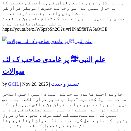
وہ بالکل واضح ہے لیکن قرآن کی ہر آیت کی تفسیر کا
یہ حال نہیں ہے اسی وجہ سے حضرت ابوبکر قرآن کی
بابت اپنی رائے دینے سے ڈرتے تھے ۔
دوسری بات میں انہوں نے امت کے تمام مفسرین پر نعوذ
باللہ بہتان باندھا ہے ۔
https://youtu.be/z1W6pzbSn2Q?si=rHNh5f8iTA5aOtCE
علم النبیﷺ پر غامدی صاحب کے لئے
سوالات
تفسیر و حدیث
|
Nov 26, 2025
|
GCIL
by
جاوید احمد غامدی صاحب کے استاد امین احسن اصلاحی
صاحب نے ایک کتابچہ “مبادی تدبر قرآن” لکھا ہے ۔ جس
میں انہوں نے دعوی کیا کہ قرآن جن و انس کی ہدایت کے
لئے اترا ہے اسلئے ا س میں اتنے تکلفات کی ضرورت
نہیں کہ اسے سمجھنے کے لئے صرف ، نحو ، شانِ نزول
وغیرہ کا علم حاصل کیا جائے بلکہ قرآن اپنا فہم بنا
ان علوم کی تحصیل کے خود دیتا ہے ۔
ایک دعوی انہوں نے یہ بھی کیا کہ آج تک جتنے مفسرین