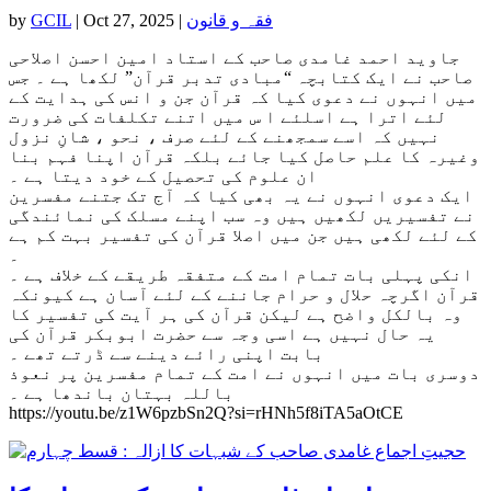
فقہ و قانون
|
Oct 27, 2025
|
GCIL
by
جاوید احمد غامدی صاحب کے استاد امین احسن اصلاحی
صاحب نے ایک کتابچہ “مبادی تدبر قرآن” لکھا ہے ۔ جس
میں انہوں نے دعوی کیا کہ قرآن جن و انس کی ہدایت کے
لئے اترا ہے اسلئے ا س میں اتنے تکلفات کی ضرورت
نہیں کہ اسے سمجھنے کے لئے صرف ، نحو ، شانِ نزول
وغیرہ کا علم حاصل کیا جائے بلکہ قرآن اپنا فہم بنا
ان علوم کی تحصیل کے خود دیتا ہے ۔
ایک دعوی انہوں نے یہ بھی کیا کہ آج تک جتنے مفسرین
نے تفسیریں لکھیں ہیں وہ سب اپنے مسلک کی نمائندگی
کے لئے لکھی ہیں جن میں اصلا قرآن کی تفسیر بہت کم ہے
۔
انکی پہلی بات تمام امت کے متفقہ طریقے کے خلاف ہے ۔
قرآن اگرچہ حلال و حرام جاننے کے لئے آسان ہے کیونکہ
وہ بالکل واضح ہے لیکن قرآن کی ہر آیت کی تفسیر کا
یہ حال نہیں ہے اسی وجہ سے حضرت ابوبکر قرآن کی
بابت اپنی رائے دینے سے ڈرتے تھے ۔
دوسری بات میں انہوں نے امت کے تمام مفسرین پر نعوذ
باللہ بہتان باندھا ہے ۔
https://youtu.be/z1W6pzbSn2Q?si=rHNh5f8iTA5aOtCE