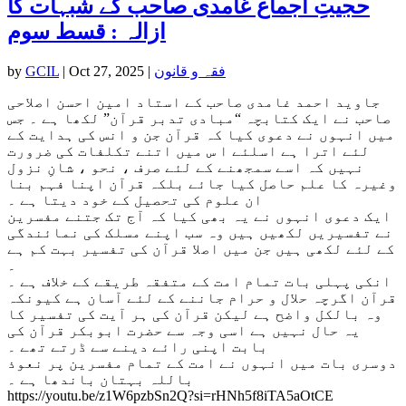
حجیتِ اجماع غامدی صاحب کے شبہات کا
ازالہ : قسط سوم
فقہ و قانون
|
Oct 27, 2025
|
GCIL
by
جاوید احمد غامدی صاحب کے استاد امین احسن اصلاحی
صاحب نے ایک کتابچہ “مبادی تدبر قرآن” لکھا ہے ۔ جس
میں انہوں نے دعوی کیا کہ قرآن جن و انس کی ہدایت کے
لئے اترا ہے اسلئے ا س میں اتنے تکلفات کی ضرورت
نہیں کہ اسے سمجھنے کے لئے صرف ، نحو ، شانِ نزول
وغیرہ کا علم حاصل کیا جائے بلکہ قرآن اپنا فہم بنا
ان علوم کی تحصیل کے خود دیتا ہے ۔
ایک دعوی انہوں نے یہ بھی کیا کہ آج تک جتنے مفسرین
نے تفسیریں لکھیں ہیں وہ سب اپنے مسلک کی نمائندگی
کے لئے لکھی ہیں جن میں اصلا قرآن کی تفسیر بہت کم ہے
۔
انکی پہلی بات تمام امت کے متفقہ طریقے کے خلاف ہے ۔
قرآن اگرچہ حلال و حرام جاننے کے لئے آسان ہے کیونکہ
وہ بالکل واضح ہے لیکن قرآن کی ہر آیت کی تفسیر کا
یہ حال نہیں ہے اسی وجہ سے حضرت ابوبکر قرآن کی
بابت اپنی رائے دینے سے ڈرتے تھے ۔
دوسری بات میں انہوں نے امت کے تمام مفسرین پر نعوذ
باللہ بہتان باندھا ہے ۔
https://youtu.be/z1W6pzbSn2Q?si=rHNh5f8iTA5aOtCE