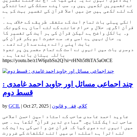
نے تفسیریں لکھیں ہیں وہ سب اپنے مسلک کی نمائندگی
کے لئے لکھی ہیں جن میں اصلا قرآن کی تفسیر بہت کم ہے
۔
انکی پہلی بات تمام امت کے متفقہ طریقے کے خلاف ہے ۔
قرآن اگرچہ حلال و حرام جاننے کے لئے آسان ہے کیونکہ
وہ بالکل واضح ہے لیکن قرآن کی ہر آیت کی تفسیر کا
یہ حال نہیں ہے اسی وجہ سے حضرت ابوبکر قرآن کی
بابت اپنی رائے دینے سے ڈرتے تھے ۔
دوسری بات میں انہوں نے امت کے تمام مفسرین پر نعوذ
باللہ بہتان باندھا ہے ۔
https://youtu.be/z1W6pzbSn2Q?si=rHNh5f8iTA5aOtCE
چند اجماعی مسائل اور جاوید احمد غامدی :
قسط دوم
کلام
,
فقہ و قانون
|
Oct 27, 2025
|
GCIL
by
جاوید احمد غامدی صاحب کے استاد امین احسن اصلاحی
صاحب نے ایک کتابچہ “مبادی تدبر قرآن” لکھا ہے ۔ جس
میں انہوں نے دعوی کیا کہ قرآن جن و انس کی ہدایت کے
لئے اترا ہے اسلئے ا س میں اتنے تکلفات کی ضرورت