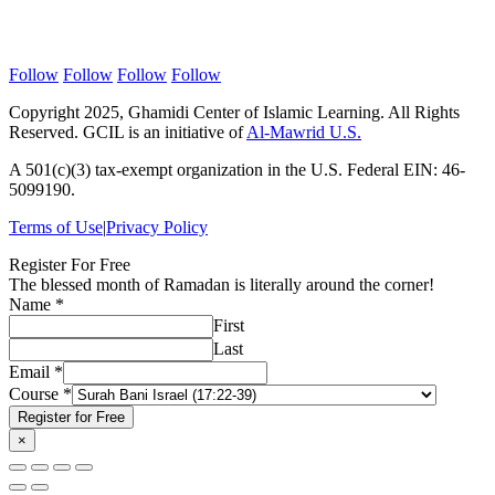
Follow Us
Follow
Follow
Follow
Follow
Copyright 2025, Ghamidi Center of Islamic Learning. All Rights
Reserved. GCIL is an initiative of
Al-Mawrid U.S.
A 501(c)(3) tax-exempt organization in the U.S. Federal EIN: 46-
5099190.
Terms of Use
|
Privacy Policy
Register For Free
The blessed month of Ramadan is literally around the corner!
Course
Name
*
Email
First
Name
Last
Email
*
Course
*
Register for Free
×