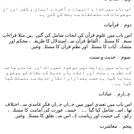
اس باب میں خدا ، انبیاء ، آخرت ، ایمان و کفر اور ان
موضوعات کے متعلقات سے بحث کی گئی ہے ۔
دوم ۔ قرآنیات
اس باب میں علومِ قرآن کی ابحاث شامل کی گئی ہیں مثلا قراءاتِ
سبعہ کا مسئلہ ، الفاظِ قرآن سے استدلال کا طریقہ ، محکم اور
متشابہ آیات کا مسئلہ اور نظمِ قرآن کا مسئلہ وغیرہ۔
سوم ۔ حدیث و سنت
اس باب میں روایت میں موجود تصورات اور غامدی صاحب
کے نظریہء سنت اور انکے ہاں حدیث کے مقام کو موضوع
بنایا گیا ہے جسے بعدازاں انکارِ حدیث سے منسلک کیا
گیا ہے ۔
چہارم ۔ عبادات
اس باب میں تعبدی امور میں جہاں جہاں فکرِ غامدی سے اختلاف
تھا ، اسے شامل کیا گیا ہے ۔ جیسے عورت کی امامت کا مسئلہ ،
زکوۃ کی حیثیت اور ریاست کے اس سے تعلق کا مسئلہ وغیرہ
پنجم ۔ معاشرت