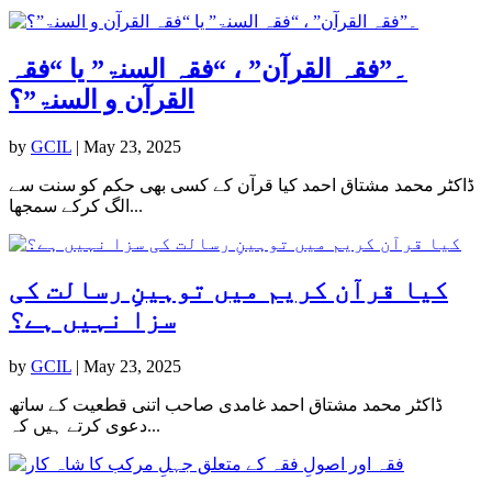
۔”فقہ القرآن” ، “فقہ السنۃ” یا “فقہ
القرآن و السنۃ”؟
by
GCIL
|
May 23, 2025
ڈاکٹر محمد مشتاق احمد کیا قرآن کے کسی بھی حکم کو سنت سے
الگ کرکے سمجھا...
کیا قرآن کریم میں توہینِ رسالت کی
سزا نہیں ہے؟
by
GCIL
|
May 23, 2025
ڈاکٹر محمد مشتاق احمد غامدی صاحب اتنی قطعیت کے ساتھ
دعوی کرتے ہیں کہ...