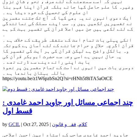
نہیں کہ اسے سمجھنے کے لئے صرف ، نحو ، شانِ نزول
وغیرہ کا علم حاصل کیا جائے بلکہ قرآن اپنا فہم بنا
ان علوم کی تحصیل کے خود دیتا ہے ۔
ایک دعوی انہوں نے یہ بھی کیا کہ آج تک جتنے مفسرین
نے تفسیریں لکھیں ہیں وہ سب اپنے مسلک کی نمائندگی
کے لئے لکھی ہیں جن میں اصلا قرآن کی تفسیر بہت کم ہے
۔
انکی پہلی بات تمام امت کے متفقہ طریقے کے خلاف ہے ۔
قرآن اگرچہ حلال و حرام جاننے کے لئے آسان ہے کیونکہ
وہ بالکل واضح ہے لیکن قرآن کی ہر آیت کی تفسیر کا
یہ حال نہیں ہے اسی وجہ سے حضرت ابوبکر قرآن کی
بابت اپنی رائے دینے سے ڈرتے تھے ۔
دوسری بات میں انہوں نے امت کے تمام مفسرین پر نعوذ
باللہ بہتان باندھا ہے ۔
https://youtu.be/z1W6pzbSn2Q?si=rHNh5f8iTA5aOtCE
چند اجماعی مسائل اور جاوید احمد غامدی :
قسط اول
کلام
,
فقہ و قانون
|
Oct 27, 2025
|
GCIL
by
جاوید احمد غامدی صاحب کے استاد امین احسن اصلاحی