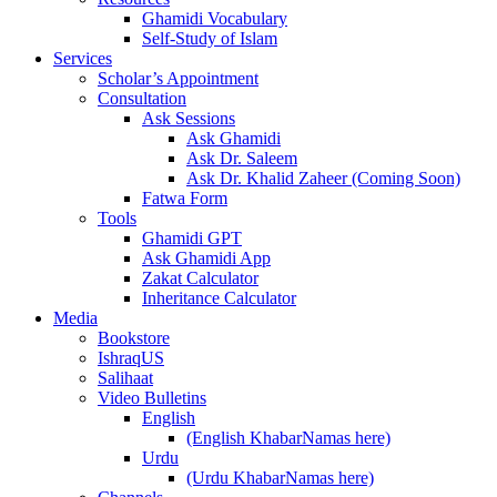
Ghamidi Vocabulary
Self-Study of Islam
Services
Scholar’s Appointment
Consultation
Ask Sessions
Ask Ghamidi
Ask Dr. Saleem
Ask Dr. Khalid Zaheer (Coming Soon)
Fatwa Form
Tools
Ghamidi GPT
Ask Ghamidi App
Zakat Calculator
Inheritance Calculator
Media
Bookstore
IshraqUS
Salihaat
Video Bulletins
English
(English KhabarNamas here)
Urdu
(Urdu KhabarNamas here)