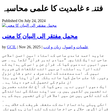
فتنہء غامدیت کا علمی محاسبہ
Published On July 24, 2024
مجمل مفتقر الی البیان کا معنی
علمیات و اصول
,
زبان و ادب
|
Nov 26, 2025
|
GCIL
by
جاوید احمد غامدی صاحب کے استاد امین احسن اصلاحی
صاحب نے ایک کتابچہ “مبادی تدبر قرآن” لکھا ہے ۔ جس
میں انہوں نے دعوی کیا کہ قرآن جن و انس کی ہدایت کے
لئے اترا ہے اسلئے ا س میں اتنے تکلفات کی ضرورت
نہیں کہ اسے سمجھنے کے لئے صرف ، نحو ، شانِ نزول
وغیرہ کا علم حاصل کیا جائے بلکہ قرآن اپنا فہم بنا
ان علوم کی تحصیل کے خود دیتا ہے ۔
ایک دعوی انہوں نے یہ بھی کیا کہ آج تک جتنے مفسرین
نے تفسیریں لکھیں ہیں وہ سب اپنے مسلک کی نمائندگی
کے لئے لکھی ہیں جن میں اصلا قرآن کی تفسیر بہت کم ہے
۔
انکی پہلی بات تمام امت کے متفقہ طریقے کے خلاف ہے ۔
قرآن اگرچہ حلال و حرام جاننے کے لئے آسان ہے کیونکہ