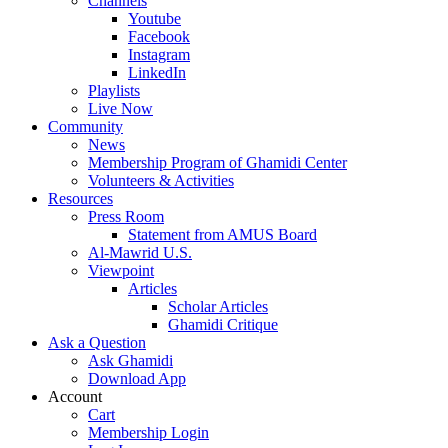
Channels
Youtube
Facebook
Instagram
LinkedIn
Playlists
Live Now
Community
News
Membership Program of Ghamidi Center
Volunteers & Activities
Resources
Press Room
Statement from AMUS Board
Al-Mawrid U.S.
Viewpoint
Articles
Scholar Articles
Ghamidi Critique
Ask a Question
Ask Ghamidi
Download App
Account
Cart
Membership Login