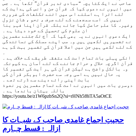
صاحب نے ایک کتابچہ “مبادی تدبر قرآن” لکھا ہے ۔ جس
میں انہوں نے دعوی کیا کہ قرآن جن و انس کی ہدایت کے
لئے اترا ہے اسلئے ا س میں اتنے تکلفات کی ضرورت
نہیں کہ اسے سمجھنے کے لئے صرف ، نحو ، شانِ نزول
وغیرہ کا علم حاصل کیا جائے بلکہ قرآن اپنا فہم بنا
ان علوم کی تحصیل کے خود دیتا ہے ۔
ایک دعوی انہوں نے یہ بھی کیا کہ آج تک جتنے مفسرین
نے تفسیریں لکھیں ہیں وہ سب اپنے مسلک کی نمائندگی
کے لئے لکھی ہیں جن میں اصلا قرآن کی تفسیر بہت کم ہے
۔
انکی پہلی بات تمام امت کے متفقہ طریقے کے خلاف ہے ۔
قرآن اگرچہ حلال و حرام جاننے کے لئے آسان ہے کیونکہ
وہ بالکل واضح ہے لیکن قرآن کی ہر آیت کی تفسیر کا
یہ حال نہیں ہے اسی وجہ سے حضرت ابوبکر قرآن کی
بابت اپنی رائے دینے سے ڈرتے تھے ۔
دوسری بات میں انہوں نے امت کے تمام مفسرین پر نعوذ
باللہ بہتان باندھا ہے ۔
https://youtu.be/z1W6pzbSn2Q?si=rHNh5f8iTA5aOtCE
حجیتِ اجماع غامدی صاحب کے شبہات کا
ازالہ : قسط چہارم