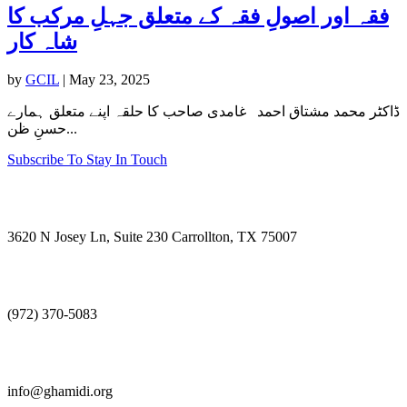
فقہ اور اصولِ فقہ کے متعلق جہلِ مرکب کا
شاہ کار
by
GCIL
|
May 23, 2025
ڈاکٹر محمد مشتاق احمد غامدی صاحب کا حلقہ اپنے متعلق ہمارے
حسنِ ظن...
Subscribe To Stay In Touch
Visit Us
3620 N Josey Ln, Suite 230 Carrollton, TX 75007
Call Us
(972) 370-5083
E-mail Us
info@ghamidi.org