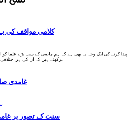
کلامی مواقف کی بے 
 پیدا کرنے کی ایک وجہ یہ بھی ہے کہ ہم ماضی کے سب بڑے علما کو 
رکھتے ہیں کہ ان کی ہر اختلافی رائے کی ایسی توجیہ کرلیں جس سے سب کی سب آراء کے بارے میں...
(10) غامدی
سنت کے تصور پر غامد