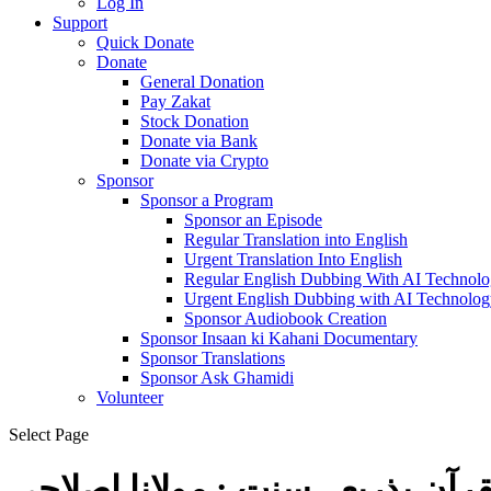
Log In
Support
Quick Donate
Donate
General Donation
Pay Zakat
Stock Donation
Donate via Bank
Donate via Crypto
Sponsor
Sponsor a Program
Sponsor an Episode
Regular Translation into English
Urgent Translation Into English
Regular English Dubbing With AI Technol
Urgent English Dubbing with AI Technolog
Sponsor Audiobook Creation
Sponsor Insaan ki Kahani Documentary
Sponsor Translations
Sponsor Ask Ghamidi
Volunteer
Select Page
رآن بذریعہ سنت : مولانا اصلاحی