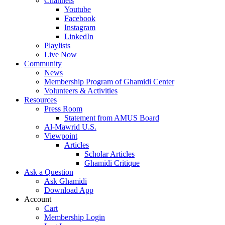
Channels
Youtube
Facebook
Instagram
LinkedIn
Playlists
Live Now
Community
News
Membership Program of Ghamidi Center
Volunteers & Activities
Resources
Press Room
Statement from AMUS Board
Al-Mawrid U.S.
Viewpoint
Articles
Scholar Articles
Ghamidi Critique
Ask a Question
Ask Ghamidi
Download App
Account
Cart
Membership Login