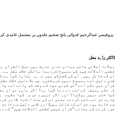
ڈاکٹر زاہد مغل
مولانا اصلاحی صاحب مبادی تدبر حدیث میں نسخ القرآن بذ
قطعی الدلالت چیز کو منسوخ کردینا بالکل خلاف عقل ہے۔ 
اس کے قائل ہیں۔ آپ کی گفتگو میں نہ یہ بتایا گیا ہے ک
ظنی دلیل اسے منسوخ نہیں کرسکتی، بس بلا دلیل خلاف عقل
قرآن میں حکم آئے “جو کوئی موت کے وقت کو پائے اسے چاہ
کہ حکم ہمیشہ کے لئے دے دیا گیا ہے؟ اگر ہاں، تو ان مع
کیا ختم نہیں ہوگیا؟ اور اگر نہیں، تو وہ کیا عقیدہ رک
چاہے تو اسے ختم کردے، یعنی اس کی مدت انتہا ظاہر کردے۔
سے ثابت ہو، جو اس کے قائل ہیں) اور ظنی دلیل سے ثابت 
غور کرنے کے بجائے “قرآن جیسی قطعی الدلالت چیز” کے دع