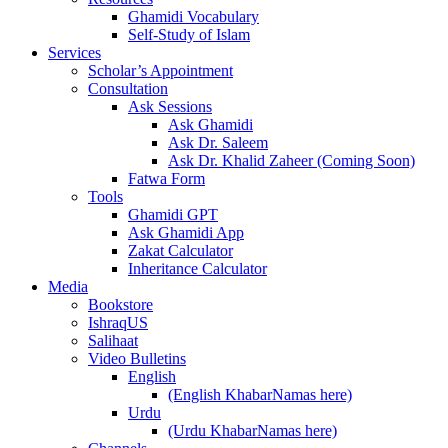
Ghamidi Vocabulary
Self-Study of Islam
Services
Scholar’s Appointment
Consultation
Ask Sessions
Ask Ghamidi
Ask Dr. Saleem
Ask Dr. Khalid Zaheer (Coming Soon)
Fatwa Form
Tools
Ghamidi GPT
Ask Ghamidi App
Zakat Calculator
Inheritance Calculator
Media
Bookstore
IshraqUS
Salihaat
Video Bulletins
English
(English KhabarNamas here)
Urdu
(Urdu KhabarNamas here)