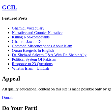
GCIL
Featured Posts
Ghamidi Vocabulary
Narrative and Counter Narrative
Killing Non-combatants
Ghamidi Jawab Do!
Common Misconceptions About Islam
Quran Exegesis In English
Dr. Shehzad Saleem Q&A With Dr. Shabir Ally
Political System Of Pakistan
Response to 23 Questions
What is Islam – English
Appeal
All quality educational content on this site is made possible only by 
Donate
Do Your Part!