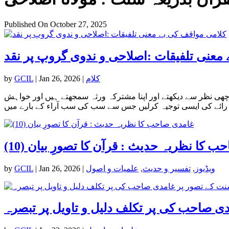
Published On October 27, 2025
معنی تلفیقات :اصلاحی و ندوی گروپ پر نقد
کلام
|
Jan 26, 2026
|
GCIL
by
اچھی نظر سے دیکھتے اور اپنا مشترکہ ورثہ سمجھتے ہیں اور خواہش
 صاحب کا نظریہ حدیث : قرآن کا تصورِ بیان
ویڈیوز
,
تفسیر و حدیث
,
علمیات و اصول
|
Jan 26, 2026
|
GCIL
by
ی صاحب کی پر تکلف دلیل و تاویل پر تبصرہ