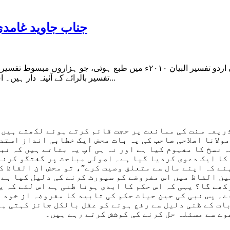
جناب جاوید غامدی 
پروفیسر عبدالرحیم قدوائی پانچ ضخیم جلدوں پر مشتمل غامدی کی اردو تفسیر 
تفسیر بالرائے کے آئینہ دار ہیں۔ اس کا ثبوت رڈ غامدیت پر مشتمل متعدد کتب اور مقالات ہیں۔ میرے...
ریعہ سنت کی ممانعت پر حجت قائم کرتے ہوئے لکھتے ہیں 
مولانا اصلاحی صاحب کی یہ بات محض ایک خطابی انداز استد
ہ نسخ کا مفہوم کیا ہے اور نہ ہی آپ یہ بتاتے ہیں کہ نب
 کا ایک دعوی کردیا گیا ہے۔ اصولی مباحث پر گفتگو کرنے
ئے کہ اپنے مال سے متعلق وصیت کرے”، تو محض ان الفاظ ک
ین الفاظ میں اس مفروضے کو سپورٹ کرنے کی دلیل کیا ہے 
ھے گا؟ یہی کہ اس حکم کا ابدی ہونا ظنی ہے اس لئے کہ یہ
 پس نبی کی حین حیات حکم کی تابید کا مفروضہ از خود ظنی
بات کے ظنی دلیل سے رفع ہونے کو عقل بالکل جائز کہتی ہے
وے سے مسئلہ حل کرنے کی کوشش کرتے رہے ہیں۔