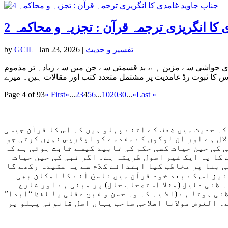
کا انگریزی ترجمہ قرآن : تجزیہ و محاکمہ 2
تفسیر و حدیث
|
Jan 23, 2026
|
GCIL
by
البیان ۲۰۱۰ء میں طبع ہوئی، جو ہزاروں مبسوط تفسیری حواشی سے مزین ہے، بد قسمتی سے جن میں سے زیادہ تر مذموم
Page 4 of 93
« First
«
...
2
3
4
5
6
...
10
20
30
...
»
Last »
کہ حدیث میں ضعف کے اتنے پہلو ہیں کہ اس کا قرآن جیسی
لال ہے اور ان لوگوں کے مقدمے کو ایڈریس نہیں کرتی جو
ی کی حین حیات کسی حکم کی تابید کیسے ثابت ہوتی ہے کہ
 کا یہ ایک غیر اصول طریقہ ہے۔ اگر نبی کی حین حیات
ی بنا پر مخاطب کیا ابتدائے کلام سے یہ عقیدہ رکھے گا
نیز اس کے بعد خود قرآن میں ناسخ آنے کا امکان بھی
 ظنی دلیل (مثلا استصحاب حال) پر مبنی ہے اور شارع
 ہوتا ہے (الا یہ کہ وہ حسن و قبح عقلی یا لفظ “ابدا”
۔ الغرض مولانا اصلاحی صاحب یہاں اصل قانونی پہلو پر