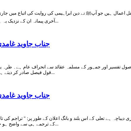
اعمال ہیں جو آپﷺ نے دین ابراہیمی کی روایت کی اتباع میں جاری ف
آخری پیمانہ ان کے نزدیک یہ ہے کہ جو عمل تواتر سے پہنچا وہ سنت اور دوسرا قرآن کی وہ تبیین...
جناب جاوید غامدی 
) غامدی کے ہاں معروف اصول تفسیر اور جمہور کے مسلمہ عقائد سے انحراف عام ہے۔
قول فیصل صادر کر دیتے ہیں۔ ان کی رائے میں سورۃ الاحزاب، آیات ۳۲ تا ۳۵ میں مذکور احکام...
جناب جاوید غامدی 
 دیباچہ ہے تعلی کے اس بلند و بانگ اعلان کے طور پر: " تراجم کی 
کے ترجمے ہی سے واضح ہو جاتا ہے۔ وہ اولیت کے اس خود ساختہ مقام پر ہے۔ مجھے وہ ساختہ...