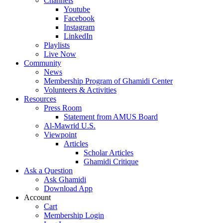
Channels
Youtube
Facebook
Instagram
LinkedIn
Playlists
Live Now
Community
News
Membership Program of Ghamidi Center
Volunteers & Activities
Resources
Press Room
Statement from AMUS Board
Al-Mawrid U.S.
Viewpoint
Articles
Scholar Articles
Ghamidi Critique
Ask a Question
Ask Ghamidi
Download App
Account
Cart
Membership Login