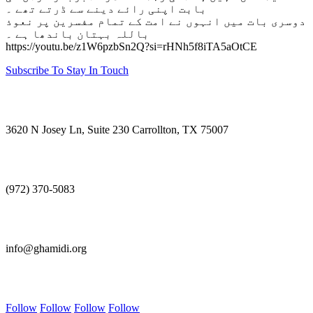
بابت اپنی رائے دینے سے ڈرتے تھے ۔
دوسری بات میں انہوں نے امت کے تمام مفسرین پر نعوذ
باللہ بہتان باندھا ہے ۔
https://youtu.be/z1W6pzbSn2Q?si=rHNh5f8iTA5aOtCE
Subscribe To Stay In Touch
Visit Us
3620 N Josey Ln, Suite 230 Carrollton, TX 75007
Call Us
(972) 370-5083
E-mail Us
info@ghamidi.org
Follow Us
Follow
Follow
Follow
Follow