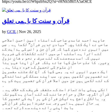
https://youtu.be/z1W6pzbSn2Q?si=rHNh5f8iTA5aOtCE
قرآن و سنت کا باہمی تعلق
by
GCIL
|
Nov 26, 2025
جاوید احمد غامدی صاحب کے استاد امین احسن اصلاحی
صاحب نے ایک کتابچہ “مبادی تدبر قرآن” لکھا ہے ۔ جس
میں انہوں نے دعوی کیا کہ قرآن جن و انس کی ہدایت کے
لئے اترا ہے اسلئے ا س میں اتنے تکلفات کی ضرورت
نہیں کہ اسے سمجھنے کے لئے صرف ، نحو ، شانِ نزول
وغیرہ کا علم حاصل کیا جائے بلکہ قرآن اپنا فہم بنا
ان علوم کی تحصیل کے خود دیتا ہے ۔
ایک دعوی انہوں نے یہ بھی کیا کہ آج تک جتنے مفسرین
نے تفسیریں لکھیں ہیں وہ سب اپنے مسلک کی نمائندگی
کے لئے لکھی ہیں جن میں اصلا قرآن کی تفسیر بہت کم ہے
۔
انکی پہلی بات تمام امت کے متفقہ طریقے کے خلاف ہے ۔
قرآن اگرچہ حلال و حرام جاننے کے لئے آسان ہے کیونکہ
وہ بالکل واضح ہے لیکن قرآن کی ہر آیت کی تفسیر کا
یہ حال نہیں ہے اسی وجہ سے حضرت ابوبکر قرآن کی
بابت اپنی رائے دینے سے ڈرتے تھے ۔