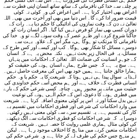
حکم ہی انسانی فطرت کی ضرورت ہے۔ اس سے الگ کسی حکم
پر چلنے سے خدا کی نافرمانی کے ساتھ ساتھ انسان اپنی فطرت سے
اعراض بھی اختیار کرتا ہے۔ اس اعراض کی وہ کوئی نہ کوئی
قیمت ضرور ادا کرے گا۔ اس دنیا میں بھی اور آخرت میں بھی۔ اللہ
تعالیٰ نے دن کے وقت نمازوں کی ادائیگی کا حکم دیا یے۔ رات کے
دوران کسی بھی نماز کو فرض نہیں کیا گیا۔ اگر انسان رات کو
جاگنا شروع کردے اور ظہر عصر کے وقت سونے لگے، تو وہ خدا کی
نافرمانی کا مرتکب تو ہوگا ہی، مگر اس کے علاوہ بہت سے
دوسرے مسائل کا شکار بھی ہوگا۔ کب اور کیسے اور کس طرح کے
مسائل، یہ فی الحال زیرِ بحث نہیں۔ نکتہ محض یہ ہے کہ انسان
کے جوہرِ انسانیت کی ضمانت اللہ تعالیٰ کے احکامات میں پنہاں
ہے۔ سچ یہ ہے کہ جس طرح ہمارے انسان ہونے کی حقیقت کو
ہمارا خالق جانتا ہے، ہمیں خود بھی اس کی معرفت حاصل نہیں۔
لہذا یہ سوال پیدا ہی نہیں ہوتا کہ شریعت کا یہ حکم یا وہ حکم
انسانی فطرت کے خلاف ہے، اور ہم محض اُسے حکمِ خداوندی کی
حیثیت میں ماننے پر مجبور ہیں۔ چناچہ کسی شرعی حکم کے بارے
میں فطری ہونے کا دعویٰ، اُس کے حکمِ الٰہی ہونے کی نوعیت
نہیں بدل سکتا اور نہ اس پر کوئی معنوی اضافہ کرتا ہے۔ شریعت
میں وارد احکامات کی شرعی اور فطری احکامات میں تقسیم بے
کار کی تقسیم ہے۔ یہ تقسیم سرے سے کوئی معنی نہیں رکھتی۔
دوسرا یہ کہ شرعی احکامات کو فطری احکامات سے الگ دیکھنے
کی کوئی مثال ہماری علمی روایت کا حصہ نہیں۔ شریعت کے
احکامات متعین کرنے میں مناہج کا اختلاف موجود رہا ہے۔ لیکن
ہر منہج جس حکم کی طرف لے کر جاتا ہے، وہ شرعی حکم کی