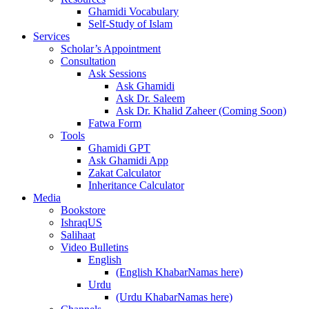
Ghamidi Vocabulary
Self-Study of Islam
Services
Scholar’s Appointment
Consultation
Ask Sessions
Ask Ghamidi
Ask Dr. Saleem
Ask Dr. Khalid Zaheer (Coming Soon)
Fatwa Form
Tools
Ghamidi GPT
Ask Ghamidi App
Zakat Calculator
Inheritance Calculator
Media
Bookstore
IshraqUS
Salihaat
Video Bulletins
English
(English KhabarNamas here)
Urdu
(Urdu KhabarNamas here)