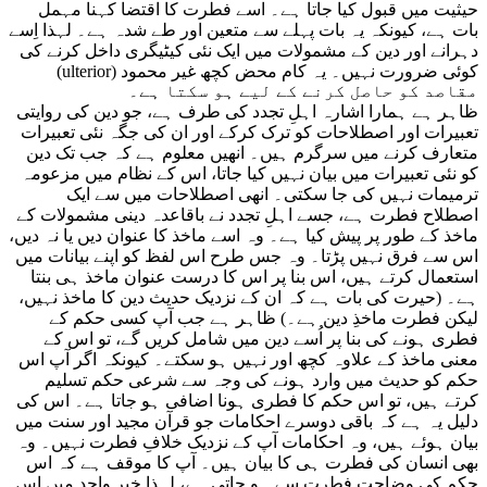
حیثیت میں قبول کیا جاتا ہے۔ اسے فطرت کا اقتضا کہنا مہمل
بات ہے، کیونکہ یہ بات پہلے سے متعین اور طے شدہ ہے۔ لہذا اِسے
دہرانے اور دین کے مشمولات میں ایک نئی کیٹیگری داخل کرنے کی
کوئی ضرورت نہیں۔ یہ کام محض کچھ غیر محمود (ulterior)
مقاصد کو حاصل کرنے کے لیے ہو سکتا ہے۔
ظاہر ہے ہمارا اشارہ اہلِ تجدد کی طرف ہے، جو دین کی روایتی
تعبیرات اور اصطلاحات کو ترک کرکے اور ان کی جگہ نئی تعبیرات
متعارف کرنے میں سرگرم ہیں۔ انھیں معلوم ہے کہ جب تک دین
کو نئی تعبیرات میں بیان نہیں کیا جاتا، اس کے نظام میں مزعومہ
ترمیمات نہیں کی جا سکتی۔ انھی اصطلاحات میں سے ایک
اصطلاح فطرت ہے، جسے اہلِ تجدد نے باقاعدہ دینی مشمولات کے
ماخذ کے طور پر پیش کیا ہے۔ وہ اسے ماخذ کا عنوان دیں یا نہ دیں،
اس سے فرق نہیں پڑتا۔ وہ جس طرح اس لفظ کو اپنے بیانات میں
استعمال کرتے ہیں، اس بنا پر اس کا درست عنوان ماخذ ہی بنتا
ہے۔ (حیرت کی بات ہے کہ ان کے نزدیک حدیث دین کا ماخذ نہیں،
لیکن فطرت ماخذِ دین ہے۔) ظاہر ہے جب آپ کسی حکم کے
فطری ہونے کی بنا پر اُسے دین میں شامل کریں گے، تو اس کے
معنی ماخذ کے علاوہ کچھ اور نہیں ہو سکتے۔ کیونکہ اگر آپ اس
حکم کو حدیث میں وارد ہونے کی وجہ سے شرعی حکم تسلیم
کرتے ہیں، تو اس حکم کا فطری ہونا اضافی ہو جاتا ہے۔ اس کی
دلیل یہ ہے کہ باقی دوسرے احکامات جو قرآن مجید اور سنت میں
بیان ہوئے ہیں، وہ احکامات آپ کے نزدیک خلافِ فطرت نہیں۔ وہ
بھی انسان کی فطرت ہی کا بیان ہیں۔ آپ کا موقف ہے کہ اس
حکم کی وضاحت فطرت سے ہو جاتی ہے، لہذا خبرِ واحد میں اس