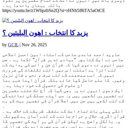
دوسری بات میں انہوں نے امت کے تمام مفسرین پر نعوذ
باللہ بہتان باندھا ہے ۔
https://youtu.be/z1W6pzbSn2Q?si=rHNh5f8iTA5aOtCE
یزید کا انتخاب : اھون البلیتین ؟
by
GCIL
|
Nov 26, 2025
جاوید احمد غامدی صاحب کے استاد امین احسن اصلاحی
صاحب نے ایک کتابچہ “مبادی تدبر قرآن” لکھا ہے ۔ جس
میں انہوں نے دعوی کیا کہ قرآن جن و انس کی ہدایت کے
لئے اترا ہے اسلئے ا س میں اتنے تکلفات کی ضرورت
نہیں کہ اسے سمجھنے کے لئے صرف ، نحو ، شانِ نزول
وغیرہ کا علم حاصل کیا جائے بلکہ قرآن اپنا فہم بنا
ان علوم کی تحصیل کے خود دیتا ہے ۔
ایک دعوی انہوں نے یہ بھی کیا کہ آج تک جتنے مفسرین
نے تفسیریں لکھیں ہیں وہ سب اپنے مسلک کی نمائندگی
کے لئے لکھی ہیں جن میں اصلا قرآن کی تفسیر بہت کم ہے
۔
انکی پہلی بات تمام امت کے متفقہ طریقے کے خلاف ہے ۔
قرآن اگرچہ حلال و حرام جاننے کے لئے آسان ہے کیونکہ
وہ بالکل واضح ہے لیکن قرآن کی ہر آیت کی تفسیر کا
یہ حال نہیں ہے اسی وجہ سے حضرت ابوبکر قرآن کی