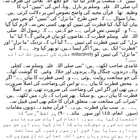
”تبیین“ کے منصب پر فائز کیا گیا۔ جو کچھ اللہ تعالیٰ کی طرف سے
آپ صلی اللہ علیہ وسلم پر نازل ہوتا، اس کی ”تبیین“ آپ کا
وظیفہ تھا۔ قرآن مجید کی واضح نصوص اس پر دلالت کرتی ہیں۔
ہمارا سوال ہے کہ جس طرح ”ما نزل“ کی ”تبیین“ کو نص میں
بیان کیا گیا، کیا فطرت کی تبیین کو بھی کسی نص سے لازم کیا گیا
ہے؟ وہ کونسی نصِ قرآنی ہے، جو کہتی ہے کہ رسول اللہ صلی
اللہ علیہ وسلم فطرت کے تقاضوں کو بیان فرمائیں گے؟ کیا ”ما
نزل“ کی تبیین فطرت کی تبیین ہے؟ کیا آپ کے نزدیک ”ما نزل“ اور
”فطرت“ ایک ہی ہیں؟ اگر ایسا نہیں، تو پھر کیا وجہ ہے کہ آپ
”ما نزل“ کی تبیین کو reductively فطرت کی تبیین تک لے آتے
ہیں؟
غامدی صاحب لکھتے ہیں: ”نبی صلی اللہ علیہ وسلم سے کچلی
والے درندوں، چنگال والے پرندوں اور جلالہ وغیرہ کا گوشت کھانے
کی جو ممانعت روایت ہوئی ہے، وہ اِسی فطرت کا بیان ہے.“ اگر
یہ محض فطرت کا بیان ہے، تو اس کی وضاحت کی اصلاً ضرورت
نہیں تھی اور اگر اس کی وضاحت کی ضرورت تھی، تو یہ اصلاً
فطرت کا بیان نہیں ہو سکتا۔ پھر شراب کے بارے میں لکھتے ہیں:
”شراب کی ممانعت سے متعلق قرآن کا حکم بھی اسی قبیل سے
ہے.۔۔یہ سب بیانِ فطرت ہی یے۔“ قرآن مجید نے دونوں مقامات
(سورہ انعام، ١٤٥ اور سورہ مائدہ، ٩٠) پر لفظِ ”رجس“ کا
استعمال کیا ہے۔ سورہ انعام کی آیات جس سے غامدی
صاحب نے خور و نوش کے باب کا آغاز کیا ہے، اور جن میں
مردار، بہایا ہوا خون اور سور وغیرہ کی ممانعت
وارد ہوئی ہے، وہاں بھی اللہ تعالیٰ نے اِن چیزوں کے