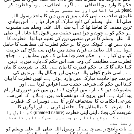
حکم کا وارد ہونا اضافی ہے۔ اگر یہ اضافی نہ ہو، تو فطرت کو
plead کرنا اضافی اور بے معنی ہوگا۔
غامدی صاحب نے اپنی کتاب میزان میں دین کا ماخذ رسول اللہ
صلی اللہ علیہ وسلم کی ذاتِ مبارک کو قرار دیا ہے۔ اس بنیادی
ترین مقدمہ کا تقاضا تھا کہ آپ صلی اللہ علیہ وسلم سے منسوب
ہر حکم کو بے چون و چرا دینی حیثیت میں قبول کیا جاتا۔ آپ صلی
اللہ علیہ وسلم کا فرضِ منصبی دین کی تعلیم دینا تھا۔ فطرت کا
بیان نہیں تھا۔ کیونکہ دین کا ہر حکم فطرت کی مطابقت کا حامل
ہوتا ہے۔ اللہ تعالیٰ نے قرآن مجید میں ماؤں سے نکاح کی حرمت
کو بیان کیا ہے۔ یہ حکم فطرتِ انسانی کے عین مطابق ہے۔ چناچہ
فطرت سے مطابقت کی وجہ سے اس حکم کے بارے میں یہ نہیں
کہا جائے گا کہ یہ حکم فطرت کا بیان ہے۔ بلکہ یہ شریعت کا بیان
ہے۔ اسی طرح کچلی والے درندوں اور چنگال والے پرندوں کی
حرمت جو احادیث مبارکہ میں وارد ہوئی ہے، انھیں فطرت کا بیان
کہنا اس حکم کی شرعی حیثیت سے اعراض کرنا ہے۔ اور
مشمولاتِ دین کے بارے میں لوگوں کے ذہن میں غیر ضروری اوہام
پیدا کرنا ہے۔ اس اپروچ کے دو نقصانات ہیں۔ پہلا یہ کہ اس سے
شرعی احکامات کا استخفاف لازم آتا ہے۔ دوسرا یہ کہ فطرت
ادلہ شرعیہ کے بالمقابل جگہ حاصل کرتی ہے اور لوگوں کا
شریعت کی بجائے اپنی اپنی فطرت (unaided nature) کو دلیلِ راہ
بنانے کا موقع ملتا ہے، جس میں نفس کے غلبہ کا خدشہ
رہتا ہے۔
یہ بات واضح رہنی چاہیے کہ رسول اللہ صلی اللہ علیہ وسلم کو