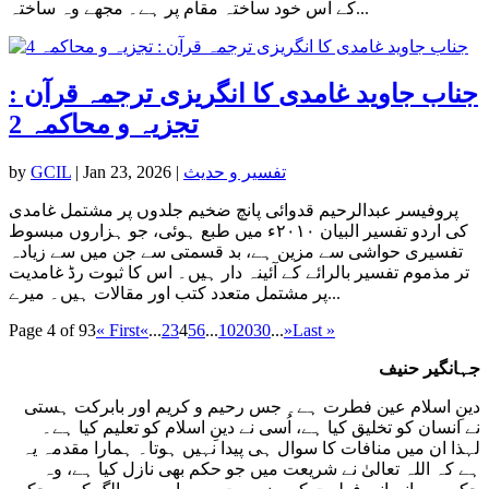
کے اس خود ساختہ مقام پر ہے۔ مجھے وہ ساختہ...
جناب جاوید غامدی کا انگریزی ترجمہ قرآن :
تجزیہ و محاکمہ 2
تفسیر و حدیث
|
Jan 23, 2026
|
GCIL
by
پروفیسر عبدالرحیم قدوائی پانچ ضخیم جلدوں پر مشتمل غامدی
کی اردو تفسیر البیان ۲۰۱۰ء میں طبع ہوئی، جو ہزاروں مبسوط
تفسیری حواشی سے مزین ہے، بد قسمتی سے جن میں سے زیادہ
تر مذموم تفسیر بالرائے کے آئینہ دار ہیں۔ اس کا ثبوت رڈ غامدیت
پر مشتمل متعدد کتب اور مقالات ہیں۔ میرے...
Page 4 of 93
« First
«
...
2
3
4
5
6
...
10
20
30
...
»
Last »
جہانگیر حنیف
دینِ اسلام عین فطرت ہے۔ جس رحیم و کریم اور بابرکت ہستی
نے انسان کو تخلیق کیا ہے، اُسی نے دینِ اسلام کو تعلیم کیا ہے۔
لہذا ان میں منافات کا سوال ہی پیدا نہیں ہوتا۔ ہمارا مقدمہ یہ
ہے کہ اللہ تعالیٰ نے شریعت میں جو حکم بھی نازل کیا ہے، وہ