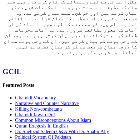
عقل انسانی کے لیے رہنمائی کا کام کرے گا۔ یہی چیز
سنت کا وظیفہ ہے۔ سنت میں وارد احکامات شریعت کو
بیان کرتے ہیں اور جو کچھ سنت بیان کرتی ہے، وہ
شریعت ہوتی ہے۔ اسے فطرت کا بیان قرار دینا اضافی
امر ہے۔ اس چیز کو سمجھنے کے لیے سورہ انعام کی ان
آیات کا بغور مطالعہ ضروری ہے۔ یہ آیات محرماتِ
طعام کو دو ٹوک انداز میں بیان کرتی ہیں اور پھر ان
کے رجس ہونے کو بیان کرتی ہیں۔ ان کے رجس ہونے سے ان
کا درجہ بیانِ شریعت سے گر کر بیانِ فطرت پر نہیں
آجاتا۔ وہ شرعی حکم ہی رہتا ہے۔
GCIL
Featured Posts
Ghamidi Vocabulary
Narrative and Counter Narrative
Killing Non-combatants
Ghamidi Jawab Do!
Common Misconceptions About Islam
Quran Exegesis In English
Dr. Shehzad Saleem Q&A With Dr. Shabir Ally
Political System Of Pakistan