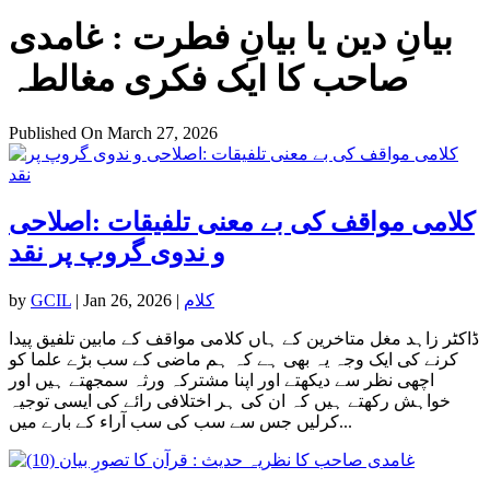
بیانِ دین یا بیانِ فطرت : غامدی
صاحب کا ایک فکری مغالطہ
Published On March 27, 2026
کلامی مواقف کی بے معنی تلفیقات :اصلاحی
و ندوی گروپ پر نقد
کلام
|
Jan 26, 2026
|
GCIL
by
ڈاکٹر زاہد مغل متاخرین کے ہاں کلامی مواقف کے مابین تلفیق پیدا
کرنے کی ایک وجہ یہ بھی ہے کہ ہم ماضی کے سب بڑے علما کو
اچھی نظر سے دیکھتے اور اپنا مشترکہ ورثہ سمجھتے ہیں اور
خواہش رکھتے ہیں کہ ان کی ہر اختلافی رائے کی ایسی توجیہ
کرلیں جس سے سب کی سب آراء کے بارے میں...