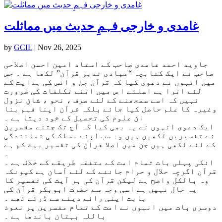
غامدی و خارجی فہمِ حدیث میں مماثلت
by
GCIL
|
Nov 26, 2025
جاوید احمد غامدی صاحب کے استاد امین احسن اصلاحی
صاحب نے ایک کتابچہ “مبادی تدبر قرآن” لکھا ہے ۔ جس
میں انہوں نے دعوی کیا کہ قرآن جن و انس کی ہدایت کے
لئے اترا ہے اسلئے ا س میں اتنے تکلفات کی ضرورت
نہیں کہ اسے سمجھنے کے لئے صرف ، نحو ، شانِ نزول
وغیرہ کا علم حاصل کیا جائے بلکہ قرآن اپنا فہم بنا
ان علوم کی تحصیل کے خود دیتا ہے ۔
ایک دعوی انہوں نے یہ بھی کیا کہ آج تک جتنے مفسرین
نے تفسیریں لکھیں ہیں وہ سب اپنے مسلک کی نمائندگی
کے لئے لکھی ہیں جن میں اصلا قرآن کی تفسیر بہت کم ہے
۔
انکی پہلی بات تمام امت کے متفقہ طریقے کے خلاف ہے ۔
قرآن اگرچہ حلال و حرام جاننے کے لئے آسان ہے کیونکہ
وہ بالکل واضح ہے لیکن قرآن کی ہر آیت کی تفسیر کا
یہ حال نہیں ہے اسی وجہ سے حضرت ابوبکر قرآن کی
بابت اپنی رائے دینے سے ڈرتے تھے ۔
دوسری بات میں انہوں نے امت کے تمام مفسرین پر نعوذ
باللہ بہتان باندھا ہے ۔