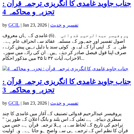
جناب جاوید غامدی کا انگریزی ترجمہ قرآن :
تجزیہ و محاکمہ 4
تفسیر و حدیث
|
Jan 23, 2026
|
GCIL
by
پروفیسر عبدالرحیم قدوائی ۔(6) غامدی کے ہاں معروف
اصول تفسیر اور جمہور کے مسلمہ عقائد سے انحراف عام ہے۔
طرہ یہ کہ اپنی آرا کے لیے وہ کوئی سند یا دلیل نہیں پیش کرتے ،
صرف اپنا قول فیصل صادر کر دیتے ہیں۔ ان کی رائے میں سورۃ
الاحزاب، آیات ۳۲ تا ۳۵ میں مذکور احکام...
جناب جاوید غامدی کا انگریزی ترجمہ قرآن :
تجزیہ و محاکمہ 3
تفسیر و حدیث
|
Jan 23, 2026
|
GCIL
by
پروفیسر عبدالرحیم قدوائی تصنیف کے آغاز میں غامدی کا چند
سطری دیباچہ ہے تعلی کے اس بلند و بانگ اعلان کے طور پر: "
تراجم کی تاریخ کے لحاظ سے یہ پہلا ترجمہ قرآن ہے جس میں
قرآن کا نظم اس کے ترجمے ہی سے واضح ہو جاتا ہے۔ وہ اولیت