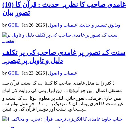
(10) غامدی صاحب کا نظریہ حدیث : قرآن کا
تصورِ بیان
ویڈیوز
,
تفسیر و حدیث
,
علمیات و اصول
|
Jan 26, 2026
|
GCIL
by
سنت کے تصور پر غامدی صاحب کی پر تکلف
دلیل و تاویل پر تبصرہ
علمیات و اصول
|
Jan 23, 2026
|
GCIL
by
ڈاکٹر زاہد مغل غامدی صاحب کا کہنا ہے کہ سنت قرآن سے
مستقل اعمال ہیں جو آپﷺ نے دین ابراہیمی کی روایت کی اتباع
میں جاری فرمائے۔ بغور جائزہ لینے پر معلوم ہوتا ہے کہ سنت و
غیر سنت کا آخری پیمانہ ان کے نزدیک یہ ہے کہ جو عمل تواتر سے
پہنچا وہ سنت اور دوسرا قرآن کی وہ تبیین...