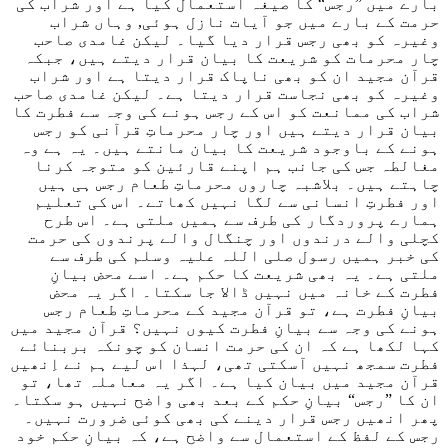
بارے میں ”رجس“ کا صیغہ استعمال کیا ہے اور شراب کی
حرمت کے بارے میں جو آیات نازل ہوئی, وہاں شراب
وغیرہ کو بھی رجس قرار دیا گیا۔ لیکن غامدی صاحب
چار محرمات کو شریعت کا بیان قرار دیتے ہیں، جبکہ
قرآن مجید ان کو بھی ناپاک قرار دیتا ہے اور شراب
وغیرہ کو بھی نجاست قرار دیتا ہے۔ لیکن غامدی صاحب
شراب کی ممانعت کو اس کے رجس ہونے کی وجہ سے فطرت کا
بیان قرار دیتے ہیں اور چار محرماتِ قرآنی کو رجس
ہونے کے باوجود شریعت کا بیان مانتے ہیں۔ یہ ہے وہ
مغالطہ جس کی جانب ہم اپنے قارئین کو متوجہ کرنا
چاہتے ہیں۔ بلاشبہ چاروں محرماتِ طعام رجس ہی ہیں
اور فطرتِ انسانی سے لگا نہیں کھاتے۔ اس کی تعلیم
ہمارے پروردگار کی طرف سے ہمیں ملتی ہے۔ اس طرح
کچلی والے درندوں اور چنگال والے پرندوں کی حرمت
کی خبر ہمیں رسول صلی اللہ علیہ وسلم کی طرف سے
ملتی ہے۔ یہ بھی شریعت کا حکم ہے۔ اسے محض بیانِ
فطرت کے خانہ میں نہیں ڈالا جا سکتا۔ اگر یہ محض
بیانِ فطرت ہے، تو قرآن مجید کے محرماتِ طعام رجس
ہونے کی وجہ سے بیانِ فطرت کیوں نہیں؟ قرآن مجید میں
کہا لکھا ہے کہ ان کی حرمت انسان کو چونکہ بربنائے
فطرت سمجھ نہیں آسکتی تھی، لہذا اس لیے ہم نے اِنھیں
قرآن مجید میں بیان کیا ہے۔ اگر یہ معاملہ تھا، تو
ان کا ”رجس“ بیانِ حکم کے بعد بھی واضح نہیں ہو سکتا۔
پھر انھیں رجس قرار دینے کی بھی کوئی ضرورت نہیں۔
رجس کے لفظ کے استعمال سے واضح ہے، کہ بیانِ حکم خود