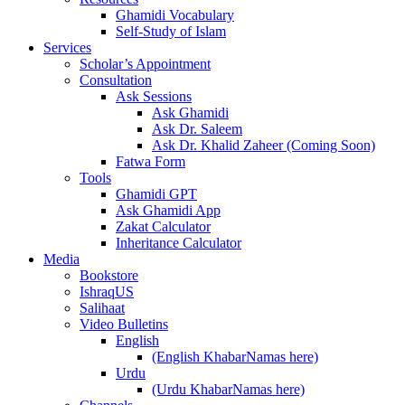
Ghamidi Vocabulary
Self-Study of Islam
Services
Scholar’s Appointment
Consultation
Ask Sessions
Ask Ghamidi
Ask Dr. Saleem
Ask Dr. Khalid Zaheer (Coming Soon)
Fatwa Form
Tools
Ghamidi GPT
Ask Ghamidi App
Zakat Calculator
Inheritance Calculator
Media
Bookstore
IshraqUS
Salihaat
Video Bulletins
English
(English KhabarNamas here)
Urdu
(Urdu KhabarNamas here)