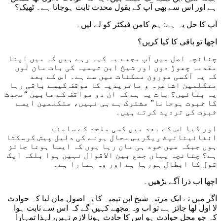
ہے اور اس سے بھی آپ کے بقول محدث ثابت ہوجاتا ہے۔ ٹھیک؟
آپ کا حل یہ ہے: ہم کامن فیکٹر کو لے لیں۔
اچھا تو باقی کا کیا کریں؟
چنانچہ اصل میں آپ مجھے یہ کہہ رہے ہیں کہ میں اپنا
مقدمہ چھوڑ دوں اور شیخ ابن تیمیہ کی بات مان لوں
کہ یہ آکسی مورون ممکنات میں سے ہے۔ اس کے بعد
متکلمین اشاعرہ و ماتریدیہ کا موقف کیسے باقی رہا
یہ بتائیں؟ بات یہ ہے کہ ان دو مواقف کے مابین “محدث
کا ثبوت ہوجانا” مشترک ہے ہی نہیں، متکلمین ایسے
ثبوت کی تردید کرتے ہیں۔
اور کیا اس کے بعد میں کسی ملحد کے سامنے
انفائینائیٹ ریگریس محال ہونے کی دلیل پیش کرسکتا
ہوں جبکہ میں خود ہی مان رہا ہوں کہ ایسا ہونا جائز
ہے؟ چنانچہ یہاں جمع بین الاقوال نہیں ہوا بلکہ ایک
قول کا ابطال ہورہا ہے اور وہ ہمارا ہے۔
اچھا اب ذرا آگے بڑھیں۔
اگر میں نے ایک مرتبہ شیخ ابن تیمیہ کا یہ اصول مان لیا کہ حوادث
لا اول لھا جائز ہے تو اب وہ مجھے کہیں گے کہ اس سے ثابت ہوا
کہ جو محل حوادث ہو اس کا حادث ہونا لازم نہیں، لہذا تمہارا