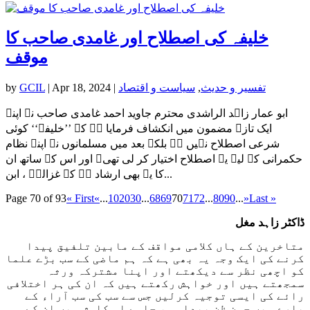
خلیفہ کی اصطلاح اور غامدی صاحب کا
موقف
تفسیر و حدیث
,
سیاست و اقتصاد
|
Apr 18, 2024
|
GCIL
by
ابو عمار زاہد الراشدی محترم جاوید احمد غامدی صاحب نے اپنے
ایک تازہ مضمون میں انکشاف فرمایا ہے کہ ’’خلیفہ‘‘ کوئی
شرعی اصطلاح نہیں ہے بلکہ بعد میں مسلمانوں نے اپنے نظام
حکمرانی کے لیے یہ اصطلاح اختیار کر لی تھی۔ اور اس کے ساتھ ان
کا یہ بھی ارشاد ہے کہ غزالیؒ ، ابن...
Page 70 of 93
« First
«
...
10
20
30
...
68
69
70
71
72
...
80
90
...
»
Last »
ڈاکٹر زاہد مغل
متاخرین کے ہاں کلامی مواقف کے مابین تلفیق پیدا
کرنے کی ایک وجہ یہ بھی ہے کہ ہم ماضی کے سب بڑے علما
کو اچھی نظر سے دیکھتے اور اپنا مشترکہ ورثہ
سمجھتے ہیں اور خواہش رکھتے ہیں کہ ان کی ہر اختلافی
رائے کی ایسی توجیہ کرلیں جس سے سب کی سب آراء کے
بارے میں حسن ظن پیدا ہو، چاہے اس کاوش میں ان کے