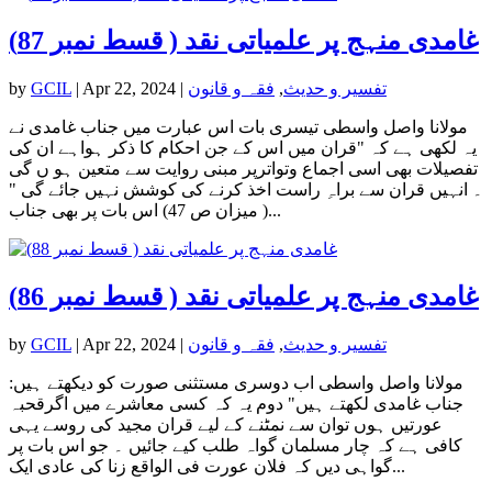
غامدی منہج پر علمیاتی نقد ( قسط نمبر 87)
تفسیر و حدیث
,
فقہ و قانون
|
Apr 22, 2024
|
GCIL
by
مولانا واصل واسطی تیسری بات اس عبارت میں جناب غامدی نے
یہ لکھی ہے کہ "قران میں اس کے جن احکام کا ذکر ہواہے ان کی
تفصیلات بھی اسی اجماع وتواترپر مبنی روایت سے متعین ہو ں گی
۔ انہیں قران سے براہِ راست اخذ کرنے کی کوشش نہیں جائے گی "
( میزان ص 47) اس بات پر بھی جناب...
غامدی منہج پر علمیاتی نقد ( قسط نمبر 86)
تفسیر و حدیث
,
فقہ و قانون
|
Apr 22, 2024
|
GCIL
by
مولانا واصل واسطی اب دوسری مستثنی صورت کو دیکھتے ہیں:
جناب غامدی لکھتے ہیں" دوم یہ کہ کسی معاشرے میں اگرقحبہ
عورتیں ہوں توان سے نمٹنے کے لیے قران مجید کی روسے یہی
کافی ہے کہ چار مسلمان گواہ طلب کیے جائیں ۔ جو اس بات پر
گواہی دیں کہ فلان عورت فی الواقع زنا کی عادی ایک...