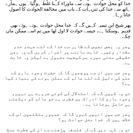
خدا کو محل حوادث ہونے سے ماوراء کہنا غلط ہوگیا۔ یوں ہمارے
ہاتھ سے خدا کی تنزیہات کے باب میں مخالفة الحوادث کا اصول
جاتا رہا۔
پھر شیخ ابن تیمیہ کہیں گے کہ خدا محل حوادث ہوتے ہوئے بھی
قدیم ہوسکتا ہے، جیسے حوادث لا اول لھا میں تم اسے ممکن مان
چکے۔
پھر وہ بعض نصوص کے ظاہر سے خدا کے لئے جہت، حد،
مقدار وغیرہ ثابت ماننے پر اصرار کریں گے وہ بھی
حقیقی معنی میں، بس کیفیت مجہول ہے لیکن وہ ثابت
ہے۔
پھر جب میں ان سے پوچھوں گا کہ حضرت وجود باری کے
علم کی دلیل کے لئے عالم کے ممکن ہونے کی بنیاد کیا
ہے؟
تو وہ کہیں گے کہ استدلال کی کوئی ضرورت ہی نہیں،
وجود باری کا ادراک بس فطری ہے جو عالم کو دیکھتے
ہی حاصل ہوجاتا ہے۔
پھر جب میں انہیں کہوں گا کہ جمہور متکلمین اس کے
خلاف ہیں کہ خدا محل حوادث ہو؟
تو وہ کہہ دیں گے کہ فلسفہ پڑھنے سے ان کی فطرت مسخ