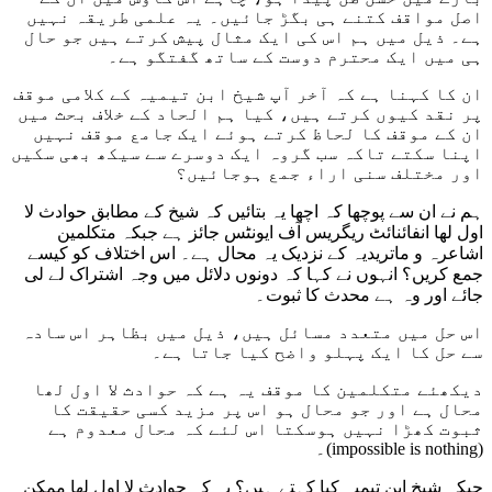
اصل مواقف کتنے ہی بگڑ جائیں۔ یہ علمی طریقہ نہیں
ہے۔ ذیل میں ہم اس کی ایک مثال پیش کرتے ہیں جو حال
ہی میں ایک محترم دوست کے ساتھ گفتگو ہے۔
ان کا کہنا ہے کہ آخر آپ شیخ ابن تیمیہ کے کلامی موقف
پر نقد کیوں کرتے ہیں، کیا ہم الحاد کے خلاف بحث میں
ان کے موقف کا لحاظ کرتے ہوئے ایک جامع موقف نہیں
اپنا سکتے تاکہ سب گروہ ایک دوسرے سے سیکھ بھی سکیں
اور مختلف سنی اراء جمع ہوجائیں؟
ہم نے ان سے پوچھا کہ اچھا یہ بتائیں کہ شیخ کے مطابق حوادث لا
اول لھا انفائنائٹ ریگریس آف ایونٹس جائز ہے جبکہ متکلمین
اشاعرہ و ماتریدیہ کے نزدیک یہ محال ہے۔ اس اختلاف کو کیسے
جمع کریں؟ انہوں نے کہا کہ دونوں دلائل میں وجہ اشتراک لے لی
جائے اور وہ ہے محدث کا ثبوت۔
اس حل میں متعدد مسائل ہیں، ذیل میں بظاہر اس سادہ
سے حل کا ایک پہلو واضح کیا جاتا ہے۔
دیکھئے متکلمین کا موقف یہ ہے کہ حوادث لا اول لھا
محال ہے اور جو محال ہو اس پر مزید کسی حقیقت کا
ثبوت کھڑا نہیں ہوسکتا اس لئے کہ محال معدوم ہے
(impossible is nothing)۔
جبکہ شیخ ابن تیمیہ کیا کہتے ہیں؟ یہ کہ حوادث لا اول لھا ممکن