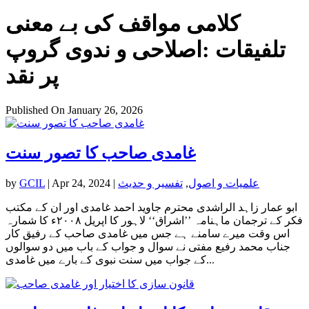
کلامی مواقف کی بے معنی
تلفیقات :اصلاحی و ندوی گروپ
پر نقد
Published On January 26, 2026
غامدی صاحب کا تصور سنت
علمیات و اصول
,
تفسیر و حدیث
|
Apr 24, 2024
|
GCIL
by
ابو عمار زاہد الراشدی محترم جاوید احمد غامدی اور ان کے مکتب
فکر کے ترجمان ماہنامہ ’’اشراق‘‘ لاہور کا اپریل ۲۰۰۸ء کا شمارہ
اس وقت میرے سامنے ہے جس میں غامدی صاحب کے رفیق کار
جناب محمد رفیع مفتی نے سوال و جواب کے باب میں دو سوالوں
کے جواب میں سنت نبوی کے بارے میں غامدی...