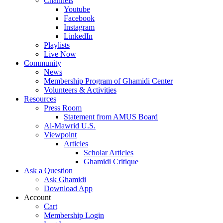
Channels
Youtube
Facebook
Instagram
LinkedIn
Playlists
Live Now
Community
News
Membership Program of Ghamidi Center
Volunteers & Activities
Resources
Press Room
Statement from AMUS Board
Al-Mawrid U.S.
Viewpoint
Articles
Scholar Articles
Ghamidi Critique
Ask a Question
Ask Ghamidi
Download App
Account
Cart
Membership Login