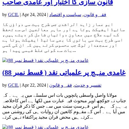
قانون سازی کا اختیار اور غامدی صاحب
فقہ و قانون
,
سیاست و اقتصاد
|
Apr 24, 2024
|
GCIL
by
ابو عمار زاہد الراشدی جس طرح بہت سی دواؤں کا
سائیڈ ایفیکٹ ہوتا ہے اور ماہر معالجین اس سے تحفظ
کے لیے علاج میں معاون دوائیاں شامل کر دیتے ہیں،
اسی طرح بہت سی باتوں کا بھی سائیڈ ایفیکٹ ہوتا ہے
اور سمجھدار لوگ جب محسوس کرتے ہیں کہ ان کی کسی
بات سے کوئی غلط فہمی پیدا ہو...
غامدی منہج پر علمیاتی نقد ( قسط نمبر 88)
تفسیر و حدیث
,
فقہ و قانون
|
Apr 22, 2024
|
GCIL
by
مولانا واصل واسطی پانچویں بات اس سلسلے میں یہ ہے ۔ کہ
جناب نے جوکچھ اوپر مبحوث فیہ عبارت میں لکھا ہے اس کاخلاصہ
یہ ہے کہ ہم اس فہرستِ سنت میں سے جس کا ذکر قران مجید
میں آیا ہے ۔ اس کے مفہوم کاتعین ان روایات ہی کی روشنی میں
کرتے ہیں محض قران مجید پراکتفاء نہیں کرتے...