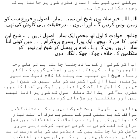
ہوگئی تھی کیونکہ انسان فطری طور پر جانتا ہے کہ
وجود مکانی ہوتا ہے۔
اللہ اللہ خیر سلا، یوں شیخ ابن تیمیہ ہمارے اصول و فروع سب کو
زمین بوس کردیں گے، اور انہوں نے درحقیقت یہی کاوش کی تھی۔
چنانچہ حوادث لا اول لھا محض ایک سادہ اصول نہیں ہے، شیخ ابن
تیمیہ کا اس کے پیچھے ایک پورا ریسرچ پروگرام ہے۔ میں کوئی اتنا
سادہ نہیں ہوں کہ پہلے قدم پر پھسل کر شیخ ابن تیمیہ کو
متکلمین کے خلاف چوکے چھکے لگانے دوں۔
اب اگر کوئی ان کے ساتھ چلنا چاہتا ہے تو علی وجہ
البصیرت چلے۔ کیونکہ ندوی و اصلاحی گروپ کے اکثر
زعماء شیخ ابن تیمیہ سے پہلے کا کلام ٹھیک سے نہیں
پڑھتے، لہذا ان کی اکثریت کو علم نہیں کہ شیخ ابن
تیمیہ کا اصل ٹارگٹ کیا تھا۔ یہ لوگ بس “خدا کا وجود
فطری ہے” کو ایک الگ تھلگ اصول کے طور پر اٹھا لیتے
ہیں اور متکلمین پر چڑھائی کردیتے ہیں۔
چنانچہ یہ طریقہ بحث ٹھیک نہیں ہے کہ مختلف کلامی
مواقف کے بے معنی قسم کے ملغوبے صرف اس لئے تیار
کئے جائیں کہ ہم اپنے سب اسلاف کے اختلافات میں فصل
نزاع کے لئے کوئی نہ کوئی توجیہ کرکے ذہنی سرور
حاصل کرنا چاہتے ہیں کہ دیکھو سب کی بات درست ثابت
ہوگئی۔ درست طریقہ یہ ہے کہ جہاں جس قدر اختلاف ہے