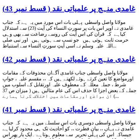
غامدی منہج پر علمیاتی نقد ( قسط نمبر 43)
مولانا واصل واسطی پہلی بات اس مورد میں یہ ہے کہ جناب
غامدی نے اوپر اس بات پر سورتِ النساء کی آیت (23) سے استدلال
کیاہے کہ قران کی اس آیت کی روسے رضاعت سے بھی وہی
حرمت ثابت ہوتی ہیں جو نسب سے ہوتی ہیں اور نبی صلی
اللہ علیہ وسلم نے اسی آیتِ سورتِ النساء سے استنباط...
غامدی منہج پر علمیاتی نقد ( قسط نمبر 42)
مولانا واصل واسطی جناب غامدی آگےان محذوفات کے مقامات
اورمواضع کا تعین کرتے ہوئے لکھتے ہیں کہ ،، مقسم علیہ ، جوابِ
شرط ، جملہ معللہ کے معطوف علیہ اورتقابل کے اسلوب میں
جملے کے بعض اجزا کا حذف اس کی عام مثالیں ہیں ( میزان ص 37
) ان مواضع اورمقامات میں اختلاف کرنا ہمارے...
غامدی منہج پر علمیاتی نقد ( قسط نمبر 41)
مولانا واصل واسطی دوسری بات اس سلسلے میں یہ ہے کہ جناب
غامدی نے یہاں ،، بیانِ فطرت ،، کو آحادیث تک ہی محدود کرلیاہے
جیساکہ اس کی پہلی تحریر سے معلوم ہوتاہے ۔ایک بار پھر اس