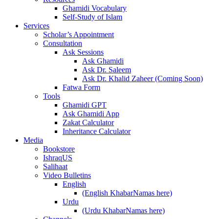
Ghamidi Vocabulary
Self-Study of Islam
Services
Scholar’s Appointment
Consultation
Ask Sessions
Ask Ghamidi
Ask Dr. Saleem
Ask Dr. Khalid Zaheer (Coming Soon)
Fatwa Form
Tools
Ghamidi GPT
Ask Ghamidi App
Zakat Calculator
Inheritance Calculator
Media
Bookstore
IshraqUS
Salihaat
Video Bulletins
English
(English KhabarNamas here)
Urdu
(Urdu KhabarNamas here)