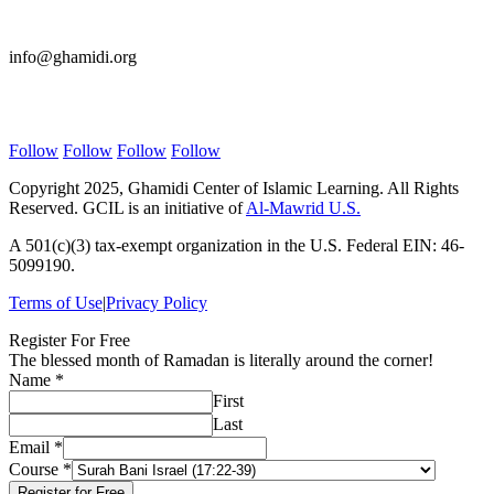
E-mail Us
info@ghamidi.org
Follow Us
Follow
Follow
Follow
Follow
Copyright 2025, Ghamidi Center of Islamic Learning. All Rights
Reserved. GCIL is an initiative of
Al-Mawrid U.S.
A 501(c)(3) tax-exempt organization in the U.S. Federal EIN: 46-
5099190.
Terms of Use
|
Privacy Policy
Register For Free
The blessed month of Ramadan is literally around the corner!
Name
*
First
Last
Course
Email
*
Email
Course
*
Name
Register for Free