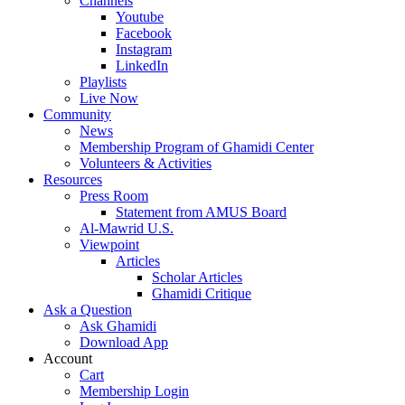
Channels
Youtube
Facebook
Instagram
LinkedIn
Playlists
Live Now
Community
News
Membership Program of Ghamidi Center
Volunteers & Activities
Resources
Press Room
Statement from AMUS Board
Al-Mawrid U.S.
Viewpoint
Articles
Scholar Articles
Ghamidi Critique
Ask a Question
Ask Ghamidi
Download App
Account
Cart
Membership Login