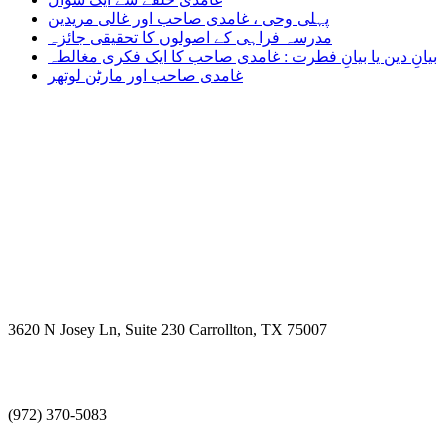
پہلی وحی ، غامدی صاحب اور غالی مریدین
مدرسہ فراہی کے اصولوں کا تحقیقی جائزہ
بیانِ دین یا بیانِ فطرت : غامدی صاحب کا ایک فکری مغالطہ
غامدی صاحب اور مارٹن لوتھر
Visit Us
3620 N Josey Ln, Suite 230 Carrollton, TX 75007
Call Us
(972) 370-5083