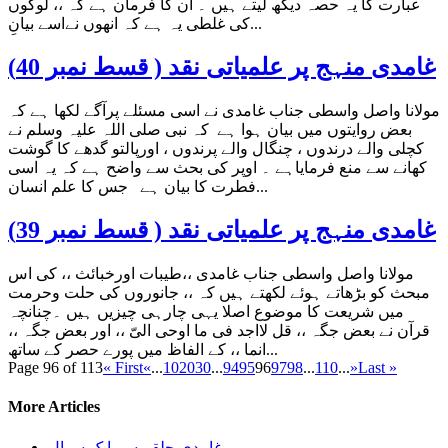
عبارت کا یہ حصہ دیکھ لیتے ہیں ۔ ان کا فرمان ہے کہ ،، لوگوں
کی غلطی یہ ہے کہ انھوں نےاسے بیانِ...
غامدی منہج پر علمیاتی نقد ( قسط نمبر 40)
مولانا واصل واسطی جناب غامدی نے اسی مسئلے پرآگے لکھا ہے کہ
بعض روایتوں میں بیان ہوا ہے کہ نبی صلی اللہ علیہ وسلم نے
کچلی والے درندوں ، چنگال والے پرندوں ، اورپالتو گدھے کا گوشت
کھانے سے منع فرمایاہے ۔ اوپر کی بحث سے واضح ہے کہ یہ اسی
فطرت کا بیان ہے جس کا علم انسان...
غامدی منہج پر علمیاتی نقد ( قسط نمبر 39)
مولانا واصل واسطی جناب غامدی ،،طیبات اورخبائث ،، کی اس
مبحث کو بڑھاتے ہوئے لکھتے ہیں کہ ،، جانوروں کی حلت وحرمت
میں شریعت کا موضوع اصلا یہی چارہی چیزیں ہیں ۔چنانچہ
قرآن نے بعض جگہ ،، قل لااجد فی ما اوحی الیّ ،، اور بعض جگہ ،،
انما ،، کے الفاظ میں پورے حصر کے ساتھ...
Page 96 of 113
« First
«
...
10
20
30
...
94
95
96
97
98
...
110
...
»
Last »
More Articles
غامدی حلقے سے ایک سوال